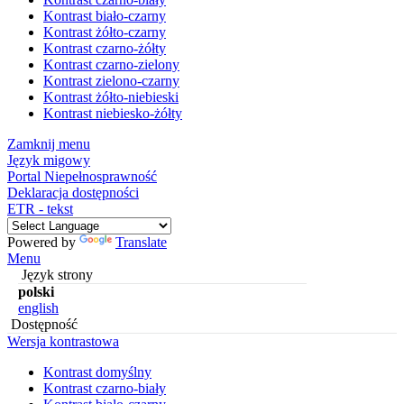
Kontrast biało-czarny
Kontrast żółto-czarny
Kontrast czarno-żółty
Kontrast czarno-zielony
Kontrast zielono-czarny
Kontrast żółto-niebieski
Kontrast niebiesko-żółty
Zamknij menu
Język migowy
Portal Niepełnosprawność
Deklaracja dostępności
ETR - tekst
Powered by
Translate
Menu
Język strony
polski
english
Dostępność
Wersja kontrastowa
Kontrast domyślny
Kontrast czarno-biały