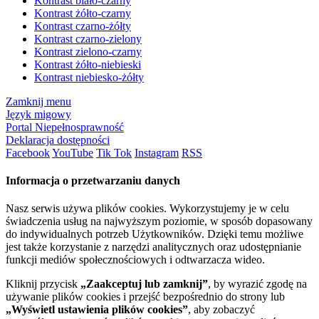
Kontrast biało-czarny
Kontrast żółto-czarny
Kontrast czarno-żółty
Kontrast czarno-zielony
Kontrast zielono-czarny
Kontrast żółto-niebieski
Kontrast niebiesko-żółty
Zamknij menu
Język migowy
Portal Niepełnosprawność
Deklaracja dostępności
Facebook
YouTube
Tik Tok
Instagram
RSS
Informacja o przetwarzaniu danych
Nasz serwis używa plików cookies. Wykorzystujemy je w celu
świadczenia usług na najwyższym poziomie, w sposób dopasowany
do indywidualnych potrzeb Użytkowników. Dzięki temu możliwe
jest także korzystanie z narzędzi analitycznych oraz udostępnianie
funkcji mediów społecznościowych i odtwarzacza wideo.
Kliknij przycisk
„Zaakceptuj lub zamknij”
, by wyrazić zgodę na
używanie plików cookies i przejść bezpośrednio do strony lub
„Wyświetl ustawienia plików cookies”
, aby zobaczyć