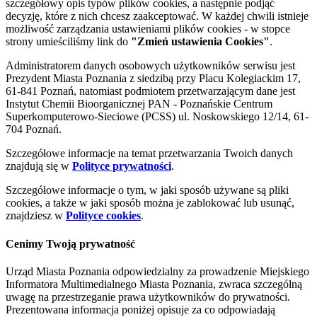
szczegółowy opis typów plików cookies, a następnie podjąć
decyzję, które z nich chcesz zaakceptować. W każdej chwili istnieje
możliwość zarządzania ustawieniami plików cookies - w stopce
strony umieściliśmy link do
"Zmień ustawienia Cookies"
.
Administratorem danych osobowych użytkowników serwisu jest
Prezydent Miasta Poznania z siedzibą przy Placu Kolegiackim 17,
61-841 Poznań, natomiast podmiotem przetwarzającym dane jest
Instytut Chemii Bioorganicznej PAN - Poznańskie Centrum
Superkomputerowo-Sieciowe (PCSS) ul. Noskowskiego 12/14, 61-
704 Poznań.
Szczegółowe informacje na temat przetwarzania Twoich danych
znajdują się w
Polityce prywatności
.
Szczegółowe informacje o tym, w jaki sposób używane są pliki
cookies, a także w jaki sposób można je zablokować lub usunąć,
znajdziesz w
Polityce cookies
.
Cenimy Twoją prywatność
Urząd Miasta Poznania odpowiedzialny za prowadzenie Miejskiego
Informatora Multimedialnego Miasta Poznania, zwraca szczególną
uwagę na przestrzeganie prawa użytkowników do prywatności.
Prezentowana informacja poniżej opisuje za co odpowiadają