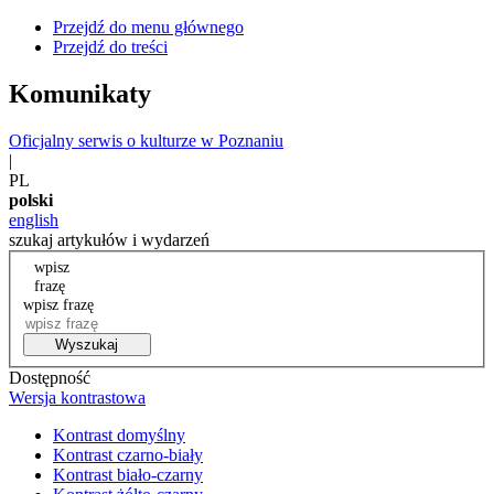
Przejdź do menu głównego
Przejdź do treści
Komunikaty
Oficjalny serwis o kulturze w Poznaniu
|
PL
polski
english
szukaj artykułów i wydarzeń
wpisz
frazę
wpisz frazę
Wyszukaj
Dostępność
Wersja kontrastowa
Kontrast domyślny
Kontrast czarno-biały
Kontrast biało-czarny