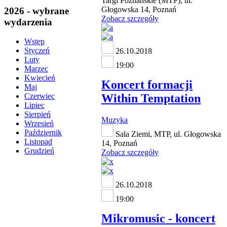
Targi Poznańskie (MTP), ul.
Głogowska 14, Poznań
2026 - wybrane
Zobacz szczegóły
wydarzenia
Wstęp
Styczeń
26.10.2018
Luty
19:00
Marzec
Kwiecień
Koncert formacji
Maj
Within Temptation
Czerwiec
Lipiec
Sierpień
Muzyka
Wrzesień
Październik
Sala Ziemi, MTP, ul. Głogowska
Listopad
14, Poznań
Grudzień
Zobacz szczegóły
26.10.2018
19:00
Mikromusic - koncert