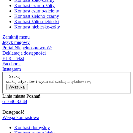
Kontrast żółto-czarny
Kontrast czarno-żółty
Kontrast czarno-zielony
Kontrast zielono-czarny
Kontrast żółto-niebieski
Kontrast niebiesko-żółty
Zamknij menu
Język migowy
Portal Niepełnosprawność
Deklaracja dostępności
ETR - tekst
Facebook
Instagram
Szukaj
szukaj artykułów i wydarzeń
Wyszukaj
Linia miasta Poznań
61 646 33 44
Dostępność
Wersja kontrastowa
Kontrast domyślny
Kontrast czarno-biały