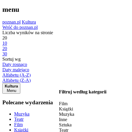
menu
poznan.pl
Kultura
Wróć do poznan.pl
Liczba wyników na stronie
20
10
20
30
Sortuj wg
Daty rosnąco
Daty malejąco
Alfabetu (A-Z)
Alfabetu (Z-A)
Kultura
Menu
Filtruj według kategorii
Polecane wydarzenia
Film
Książki
Muzyka
Muzyka
Teatr
Inne
Film
Sztuka
Książki
Teatr