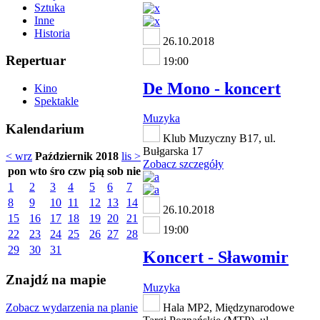
Sztuka
Inne
Historia
26.10.2018
Repertuar
19:00
De Mono - koncert
Kino
Spektakle
Muzyka
Kalendarium
Klub Muzyczny B17, ul.
Bułgarska 17
< wrz
Październik 2018
lis >
Zobacz szczegóły
pon
wto
śro
czw
pią
sob
nie
1
2
3
4
5
6
7
8
9
10
11
12
13
14
26.10.2018
15
16
17
18
19
20
21
19:00
22
23
24
25
26
27
28
29
30
31
Koncert - Sławomir
Znajdź na mapie
Muzyka
Zobacz wydarzenia na planie
Hala MP2, Międzynarodowe