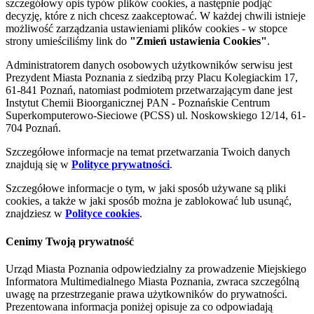
szczegółowy opis typów plików cookies, a następnie podjąć
decyzję, które z nich chcesz zaakceptować. W każdej chwili istnieje
możliwość zarządzania ustawieniami plików cookies - w stopce
strony umieściliśmy link do
"Zmień ustawienia Cookies"
.
Administratorem danych osobowych użytkowników serwisu jest
Prezydent Miasta Poznania z siedzibą przy Placu Kolegiackim 17,
61-841 Poznań, natomiast podmiotem przetwarzającym dane jest
Instytut Chemii Bioorganicznej PAN - Poznańskie Centrum
Superkomputerowo-Sieciowe (PCSS) ul. Noskowskiego 12/14, 61-
704 Poznań.
Szczegółowe informacje na temat przetwarzania Twoich danych
znajdują się w
Polityce prywatności
.
Szczegółowe informacje o tym, w jaki sposób używane są pliki
cookies, a także w jaki sposób można je zablokować lub usunąć,
znajdziesz w
Polityce cookies
.
Cenimy Twoją prywatność
Urząd Miasta Poznania odpowiedzialny za prowadzenie Miejskiego
Informatora Multimedialnego Miasta Poznania, zwraca szczególną
uwagę na przestrzeganie prawa użytkowników do prywatności.
Prezentowana informacja poniżej opisuje za co odpowiadają