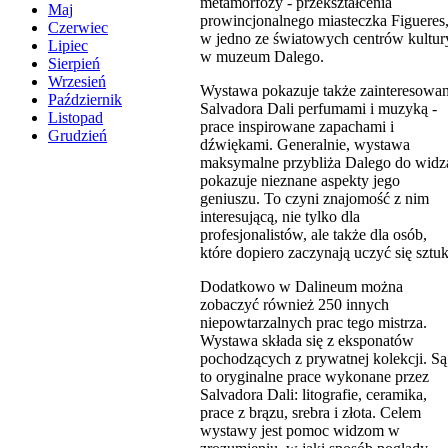
metamorfozy - przekształcenia
Maj
prowincjonalnego miasteczka Figueres
Czerwiec
w jedno ze światowych centrów kultur
Lipiec
w muzeum Dalego.
Sierpień
Wrzesień
Wystawa pokazuje także zainteresowan
Październik
Salvadora Dali perfumami i muzyką -
Listopad
prace inspirowane zapachami i
Grudzień
dźwiękami. Generalnie, wystawa
maksymalne przybliża Dalego do widza
pokazuje nieznane aspekty jego
geniuszu. To czyni znajomość z nim
interesującą, nie tylko dla
profesjonalistów, ale także dla osób,
które dopiero zaczynają uczyć się sztuk
Dodatkowo w Dalineum można
zobaczyć również 250 innych
niepowtarzalnych prac tego mistrza.
Wystawa składa się z eksponatów
pochodzących z prywatnej kolekcji. Są
to oryginalne prace wykonane przez
Salvadora Dali: litografie, ceramika,
prace z brązu, srebra i złota. Celem
wystawy jest pomoc widzom w