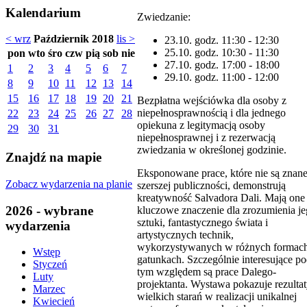
Kalendarium
Zwiedzanie:
< wrz
Październik 2018
lis >
23.10. godz. 11:30 - 12:30
25.10. godz. 10:30 - 11:30
pon
wto
śro
czw
pią
sob
nie
27.10. godz. 17:00 - 18:00
1
2
3
4
5
6
7
29.10. godz. 11:00 - 12:00
8
9
10
11
12
13
14
15
16
17
18
19
20
21
Bezpłatna wejściówka dla osoby z
niepełnosprawnością i dla jednego
22
23
24
25
26
27
28
opiekuna z legitymacją osoby
29
30
31
niepełnosprawnej i z rezerwacją
zwiedzania w określonej godzinie.
Znajdź na mapie
Eksponowane prace, które nie są znan
Zobacz wydarzenia na planie
szerszej publiczności, demonstrują
kreatywność Salvadora Dali. Mają one
2026 - wybrane
kluczowe znaczenie dla zrozumienia j
sztuki, fantastycznego świata i
wydarzenia
artystycznych technik,
wykorzystywanych w różnych formach
Wstęp
gatunkach. Szczególnie interesujące p
Styczeń
tym względem są prace Dalego-
Luty
projektanta. Wystawa pokazuje rezulta
Marzec
wielkich starań w realizacji unikalnej
Kwiecień