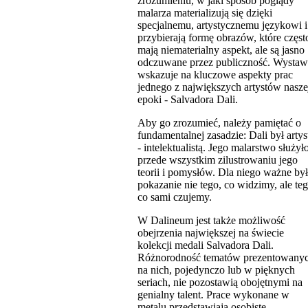
zrozumieniu, w jaki sposób poglądy
malarza materializują się dzięki
specjalnemu, artystycznemu językowi i
przybierają formę obrazów, które częst
mają niematerialny aspekt, ale są jasno
odczuwane przez publiczność. Wystaw
wskazuje na kluczowe aspekty prac
jednego z największych artystów nasze
epoki - Salvadora Dali.
Aby go zrozumieć, należy pamiętać o
fundamentalnej zasadzie: Dali był artys
- intelektualistą. Jego malarstwo służył
przede wszystkim zilustrowaniu jego
teorii i pomysłów. Dla niego ważne by
pokazanie nie tego, co widzimy, ale teg
co sami czujemy.
W Dalineum jest także możliwość
obejrzenia największej na świecie
kolekcji medali Salvadora Dali.
Różnorodność tematów prezentowany
na nich, pojedynczo lub w pięknych
seriach, nie pozostawią obojętnymi na
genialny talent. Prace wykonane w
metalu przedstawiają osobiste