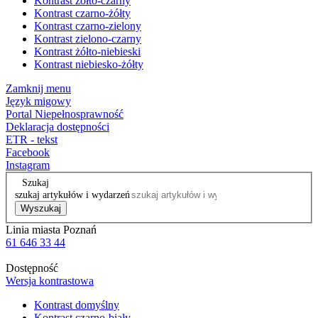
Kontrast żółto-czarny
Kontrast czarno-żółty
Kontrast czarno-zielony
Kontrast zielono-czarny
Kontrast żółto-niebieski
Kontrast niebiesko-żółty
Zamknij menu
Język migowy
Portal Niepełnosprawność
Deklaracja dostępności
ETR - tekst
Facebook
Instagram
Szukaj
szukaj artykułów i wydarzeń
Wyszukaj
Linia miasta Poznań
61 646 33 44
Dostępność
Wersja kontrastowa
Kontrast domyślny
Kontrast czarno-biały