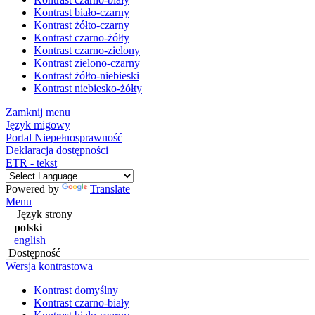
Kontrast biało-czarny
Kontrast żółto-czarny
Kontrast czarno-żółty
Kontrast czarno-zielony
Kontrast zielono-czarny
Kontrast żółto-niebieski
Kontrast niebiesko-żółty
Zamknij menu
Język migowy
Portal Niepełnosprawność
Deklaracja dostępności
ETR - tekst
Powered by
Translate
Menu
Język strony
polski
english
Dostępność
Wersja kontrastowa
Kontrast domyślny
Kontrast czarno-biały