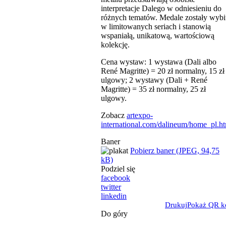
interpretacje Dalego w odniesieniu do
różnych tematów. Medale zostały wybi
w limitowanych seriach i stanowią
wspaniałą, unikatową, wartościową
kolekcję.
Cena wystaw: 1 wystawa (Dali albo
René Magritte) = 20 zł normalny, 15 zł
ulgowy; 2 wystawy (Dali + René
Magritte) = 35 zł normalny, 25 zł
ulgowy.
Zobacz
artexpo-
international.com/dalineum/home_pl.h
Baner
Pobierz baner (JPEG, 94,75
kB)
Podziel się
facebook
twitter
linkedin
Drukuj
Pokaż QR k
Do góry