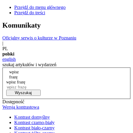
Przejdź do menu głównego
Przejdź do treści
Komunikaty
Oficjalny serwis o kulturze w Poznaniu
|
PL
polski
english
szukaj artykułów i wydarzeń
wpisz
frazę
wpisz frazę
Wyszukaj
Dostępność
Wersja kontrastowa
Kontrast domyślny
Kontrast czarno-biały
Kontrast biało-czarny