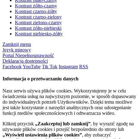
Kontrast biało-czarny
Kontrast żółto-czarny
Kontrast czarno-żółty
Kontrast czarno-zielony
Kontrast zielono-czarny
Kontrast żółto-niebieski
Kontrast niebiesko-żółty
Zamknij menu
Język migowy
Portal Niepełnosprawność
Deklaracja dostępności
Facebook
YouTube
Tik Tok
Instagram
RSS
Informacja o przetwarzaniu danych
Nasz serwis używa plików cookies. Wykorzystujemy je w celu
świadczenia usług na najwyższym poziomie, w sposób dopasowany
do indywidualnych potrzeb Użytkowników. Dzięki temu możliwe
jest także korzystanie z narzędzi analitycznych oraz udostępnianie
funkcji mediów społecznościowych i odtwarzacza wideo.
Kliknij przycisk
„Zaakceptuj lub zamknij”
, by wyrazić zgodę na
używanie plików cookies i przejść bezpośrednio do strony lub
„Wyświetl ustawienia plików cookies”
, aby zobaczyć