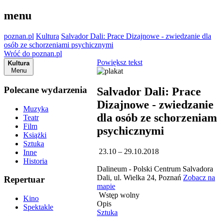
menu
poznan.pl
Kultura
Salvador Dali: Prace Dizajnowe - zwiedzanie dla
osób ze schorzeniami psychicznymi
Wróć do poznan.pl
Powiększ tekst
Kultura
Menu
Polecane wydarzenia
Salvador Dali: Prace
Dizajnowe - zwiedzanie
Muzyka
dla osób ze schorzeniam
Teatr
Film
psychicznymi
Książki
Sztuka
23.10 – 29.10.2018
Inne
Historia
Dalineum - Polski Centrum Salvadora
Dali, ul. Wielka 24, Poznań
Zobacz na
Repertuar
mapie
Wstęp wolny
Kino
Opis
Spektakle
Sztuka