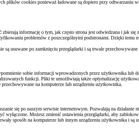
ych plików cookies ponieważ ładowane są dopiero przy odtwarzaniu wid
ierają informację o tym, jak często strona jest odwiedzana i jak się z 
ntyfikowaniu problemów z poszczególnymi podstronami. Dzięki temu mo
 nie są usuwane po zamknięciu przeglądarki i są trwale przechowywane
rzypomnienie sobie informacji wprowadzonych przez użytkownika lub 
nalizowanych funkcji. Pliki te umożliwiają także optymalizację użytko
ale przechowywane na komputerze lub urządzeniu użytkownika.
szanie się po naszym serwisie internetowym. Pozwalają na działanie ni
yć wyłączone. Możesz zmienić ustawienia przeglądarki, aby zablokować
trwały sposób na komputerze lub innym urządzeniu użytkownika i są u