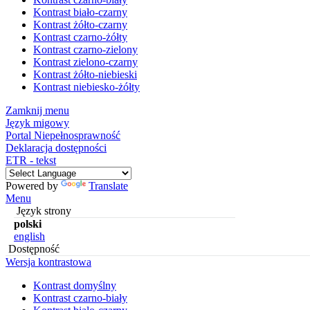
Kontrast biało-czarny
Kontrast żółto-czarny
Kontrast czarno-żółty
Kontrast czarno-zielony
Kontrast zielono-czarny
Kontrast żółto-niebieski
Kontrast niebiesko-żółty
Zamknij menu
Język migowy
Portal Niepełnosprawność
Deklaracja dostępności
ETR - tekst
Powered by
Translate
Menu
Język strony
polski
english
Dostępność
Wersja kontrastowa
Kontrast domyślny
Kontrast czarno-biały