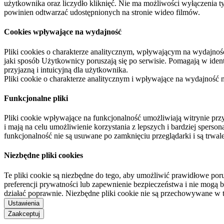
użytkownika oraz liczydło kliknięć. Nie ma możliwości wyłączenia t
powinien odtwarzać udostępnionych na stronie wideo filmów.
Cookies wpływające na wydajność
Pliki cookies o charakterze analitycznym, wpływającym na wydajność zb
jaki sposób Użytkownicy poruszają się po serwisie. Pomagają w ide
przyjazną i intuicyjną dla użytkownika.
Pliki cookie o charakterze analitycznym i wpływające na wydajność
Funkcjonalne pliki
Pliki cookie wpływające na funkcjonalność umożliwiają witrynie p
i mają na celu umożliwienie korzystania z lepszych i bardziej sperso
funkcjonalność nie są usuwane po zamknięciu przeglądarki i są trw
Niezbędne pliki cookies
Te pliki cookie są niezbędne do tego, aby umożliwić prawidłowe poru
preferencji prywatności lub zapewnienie bezpieczeństwa i nie mogą b
działać poprawnie. Niezbędne pliki cookie nie są przechowywane w 
Ustawienia
Zaakceptuj