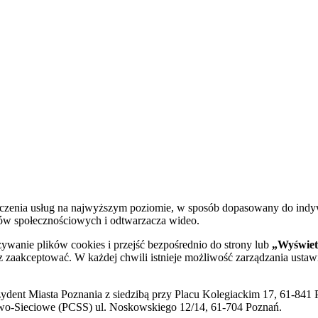
dczenia usług na najwyższym poziomie, w sposób dopasowany do indy
diów społecznościowych i odtwarzacza wideo.
żywanie plików cookies i przejść bezpośrednio do strony lub
„Wyświetl
sz zaakceptować. W każdej chwili istnieje możliwość zarządzania ustaw
ent Miasta Poznania z siedzibą przy Placu Kolegiackim 17, 61-841 P
o-Sieciowe (PCSS) ul. Noskowskiego 12/14, 61-704 Poznań.