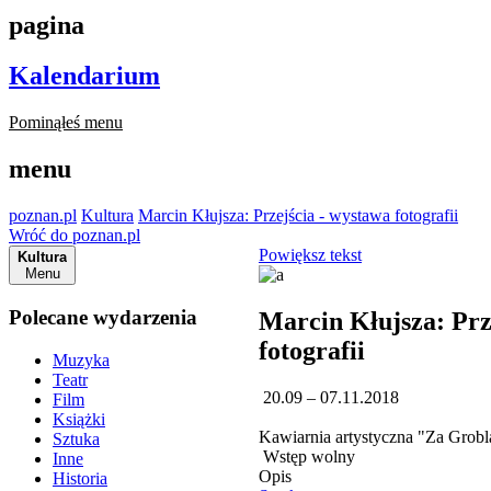
pagina
Kalendarium
Pominąłeś menu
menu
poznan.pl
Kultura
Marcin Kłujsza: Przejścia - wystawa fotografii
Wróć do poznan.pl
Powiększ tekst
Kultura
Menu
Polecane wydarzenia
Marcin Kłujsza: Prz
fotografii
Muzyka
Teatr
20.09 – 07.11.2018
Film
Książki
Kawiarnia artystyczna "Za Grobl
Sztuka
Wstęp wolny
Inne
Opis
Historia