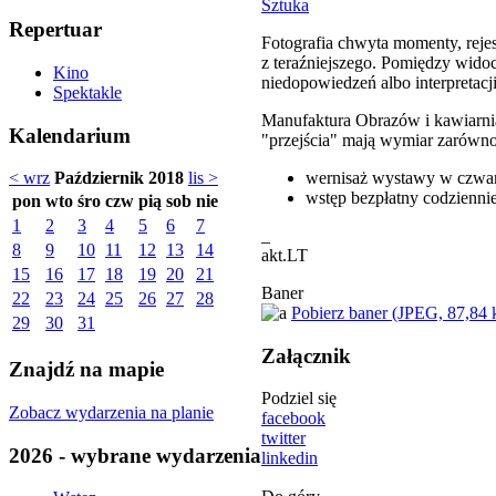
Sztuka
Repertuar
Fotografia chwyta momenty, rejes
z teraźniejszego. Pomiędzy widocz
Kino
niedopowiedzeń albo interpretacj
Spektakle
Manufaktura Obrazów i kawiarnia 
Kalendarium
"przejścia" mają wymiar zarówno
wernisaż wystawy w czwar
< wrz
Październik 2018
lis >
wstęp bezpłatny codzienni
pon
wto
śro
czw
pią
sob
nie
1
2
3
4
5
6
7
_
8
9
10
11
12
13
14
akt.LT
15
16
17
18
19
20
21
Baner
22
23
24
25
26
27
28
Pobierz baner (JPEG, 87,84 
29
30
31
Załącznik
Znajdź na mapie
Podziel się
Zobacz wydarzenia na planie
facebook
twitter
2026 - wybrane wydarzenia
linkedin