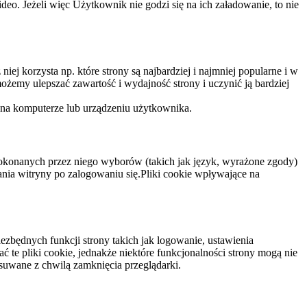
eo. Jeżeli więc Użytkownik nie godzi się na ich załadowanie, to nie
niej korzysta np. które strony są najbardziej i najmniej popularne i w
żemy ulepszać zawartość i wydajność strony i uczynić ją bardziej
 na komputerze lub urządzeniu użytkownika.
dokonanych przez niego wyborów (takich jak język, wyrażone zgody)
wania witryny po zalogowaniu się.Pliki cookie wpływające na
ezbędnych funkcji strony takich jak logowanie, ustawienia
 te pliki cookie, jednakże niektóre funkcjonalności strony mogą nie
suwane z chwilą zamknięcia przeglądarki.