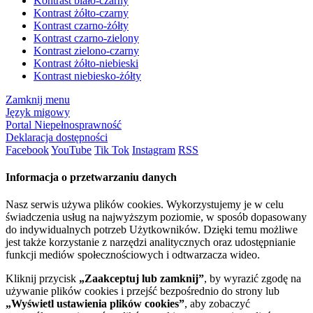
Kontrast biało-czarny
Kontrast żółto-czarny
Kontrast czarno-żółty
Kontrast czarno-zielony
Kontrast zielono-czarny
Kontrast żółto-niebieski
Kontrast niebiesko-żółty
Zamknij menu
Język migowy
Portal Niepełnosprawność
Deklaracja dostępności
Facebook
YouTube
Tik Tok
Instagram
RSS
Informacja o przetwarzaniu danych
Nasz serwis używa plików cookies. Wykorzystujemy je w celu
świadczenia usług na najwyższym poziomie, w sposób dopasowany
do indywidualnych potrzeb Użytkowników. Dzięki temu możliwe
jest także korzystanie z narzędzi analitycznych oraz udostępnianie
funkcji mediów społecznościowych i odtwarzacza wideo.
Kliknij przycisk
„Zaakceptuj lub zamknij”
, by wyrazić zgodę na
używanie plików cookies i przejść bezpośrednio do strony lub
„Wyświetl ustawienia plików cookies”
, aby zobaczyć