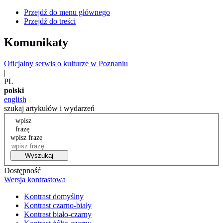
Przejdź do menu głównego
Przejdź do treści
Komunikaty
Oficjalny serwis o kulturze w Poznaniu
|
PL
polski
english
szukaj artykułów i wydarzeń
wpisz
frazę
wpisz frazę
Wyszukaj
Dostępność
Wersja kontrastowa
Kontrast domyślny
Kontrast czarno-biały
Kontrast biało-czarny