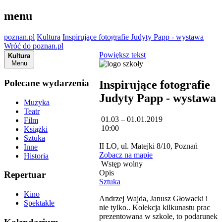
menu
poznan.pl
Kultura
Inspirujące fotografie Judyty Papp - wystawa
Wróć do poznan.pl
Powiększ tekst
Kultura
Menu
Polecane wydarzenia
Inspirujące fotografie
Judyty Papp - wystawa
Muzyka
Teatr
01.03 – 01.01.2019
Film
10:00
Książki
Sztuka
II LO, ul. Matejki 8/10, Poznań
Inne
Zobacz na mapie
Historia
Wstęp wolny
Opis
Repertuar
Sztuka
Kino
Andrzej Wajda, Janusz Głowacki i
Spektakle
nie tylko.. Kolekcja kilkunastu prac
prezentowana w szkole, to podarunek