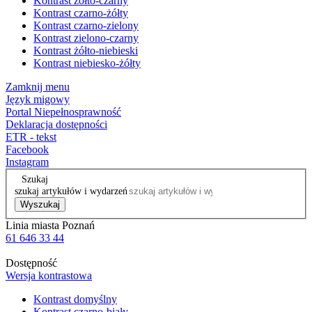
Kontrast żółto-czarny
Kontrast czarno-żółty
Kontrast czarno-zielony
Kontrast zielono-czarny
Kontrast żółto-niebieski
Kontrast niebiesko-żółty
Zamknij menu
Język migowy
Portal Niepełnosprawność
Deklaracja dostępności
ETR - tekst
Facebook
Instagram
Szukaj
szukaj artykułów i wydarzeń
Wyszukaj
Linia miasta Poznań
61 646 33 44
Dostępność
Wersja kontrastowa
Kontrast domyślny
Kontrast czarno-biały