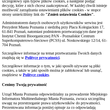
szczegółowy opis typów plików cookies, a następnie podjąć
decyzję, które z nich chcesz zaakceptować. W każdej chwili istnieje
możliwość zarządzania ustawieniami plików cookies - w stopce
strony umieściliśmy link do
"Zmień ustawienia Cookies"
.
Administratorem danych osobowych użytkowników serwisu jest
Prezydent Miasta Poznania z siedzibą przy Placu Kolegiackim 17,
61-841 Poznań, natomiast podmiotem przetwarzającym dane jest
Instytut Chemii Bioorganicznej PAN - Poznańskie Centrum
Superkomputerowo-Sieciowe (PCSS) ul. Noskowskiego 12/14, 61-
704 Poznań.
Szczegółowe informacje na temat przetwarzania Twoich danych
znajdują się w
Polityce prywatności
.
Szczegółowe informacje o tym, w jaki sposób używane są pliki
cookies, a także w jaki sposób można je zablokować lub usunąć,
znajdziesz w
Polityce cookies
.
Cenimy Twoją prywatność
Urząd Miasta Poznania odpowiedzialny za prowadzenie Miejskiego
Informatora Multimedialnego Miasta Poznania, zwraca szczególną
uwagę na przestrzeganie prawa użytkowników do prywatności.
Prezentowana informacja poniżej opisuje za co odpowiadają