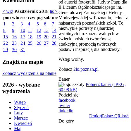
Kalendarium
od autorki fotografii, Judyty Papp dla
II Liceum Ogólnokształcącego im.
< wrz
Październik 2018
lis >
Generałowej Zamoyskiej i Heleny
pon
wto
śro
czw
pią
sob
nie
Modrzejewskiej w Poznaniu, jednej z
najstarszych poznańskich szkół. Te
1
2
3
4
5
6
7
niezwykłe portrety najbardziej
8
9
10
11
12
13
14
wybitnych i rozpoznawalnych w
15
16
17
18
19
20
21
świecie polskich twórców są
22
23
24
25
26
27
28
atrakcyjną promocją twórczych
postaw i inspiracją dla młodzieży.
29
30
31
Wstęp wolny.
Znajdź na mapie
Zobacz
2lo.poznan.pl
Zobacz wydarzenia na planie
Baner
2026 - wybrane
Pobierz baner (JPEG,
60,98 kB)
wydarzenia
Podziel się
facebook
Wstęp
twitter
Styczeń
linkedin
Luty
Drukuj
Pokaż QR kod
Marzec
Do góry
Kwiecień
Maj