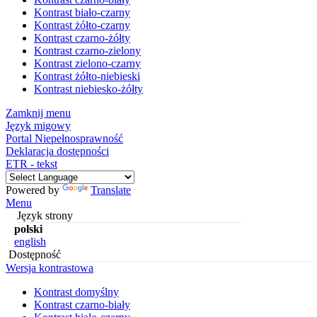
Kontrast biało-czarny
Kontrast żółto-czarny
Kontrast czarno-żółty
Kontrast czarno-zielony
Kontrast zielono-czarny
Kontrast żółto-niebieski
Kontrast niebiesko-żółty
Zamknij menu
Język migowy
Portal Niepełnosprawność
Deklaracja dostępności
ETR - tekst
Powered by
Translate
Menu
Język strony
polski
english
Dostępność
Wersja kontrastowa
Kontrast domyślny
Kontrast czarno-biały