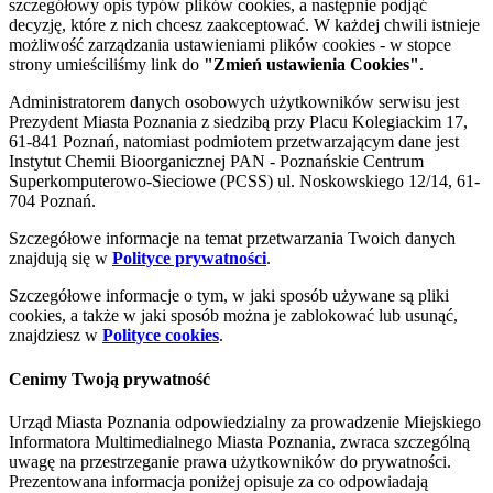
szczegółowy opis typów plików cookies, a następnie podjąć
decyzję, które z nich chcesz zaakceptować. W każdej chwili istnieje
możliwość zarządzania ustawieniami plików cookies - w stopce
strony umieściliśmy link do
"Zmień ustawienia Cookies"
.
Administratorem danych osobowych użytkowników serwisu jest
Prezydent Miasta Poznania z siedzibą przy Placu Kolegiackim 17,
61-841 Poznań, natomiast podmiotem przetwarzającym dane jest
Instytut Chemii Bioorganicznej PAN - Poznańskie Centrum
Superkomputerowo-Sieciowe (PCSS) ul. Noskowskiego 12/14, 61-
704 Poznań.
Szczegółowe informacje na temat przetwarzania Twoich danych
znajdują się w
Polityce prywatności
.
Szczegółowe informacje o tym, w jaki sposób używane są pliki
cookies, a także w jaki sposób można je zablokować lub usunąć,
znajdziesz w
Polityce cookies
.
Cenimy Twoją prywatność
Urząd Miasta Poznania odpowiedzialny za prowadzenie Miejskiego
Informatora Multimedialnego Miasta Poznania, zwraca szczególną
uwagę na przestrzeganie prawa użytkowników do prywatności.
Prezentowana informacja poniżej opisuje za co odpowiadają