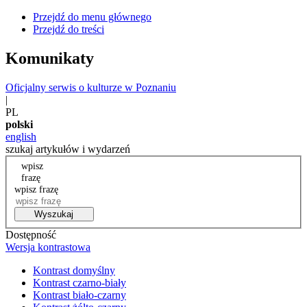
Przejdź do menu głównego
Przejdź do treści
Komunikaty
Oficjalny serwis o kulturze w Poznaniu
|
PL
polski
english
szukaj artykułów i wydarzeń
wpisz
frazę
wpisz frazę
Wyszukaj
Dostępność
Wersja kontrastowa
Kontrast domyślny
Kontrast czarno-biały
Kontrast biało-czarny