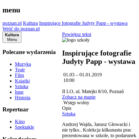
menu
poznan.pl
Kultura
Inspirujące fotografie Judyty Papp - wystawa
Wróć do poznan.pl
Powiększ tekst
Kultura
Menu
Polecane wydarzenia
Inspirujące fotografie
Judyty Papp - wystawa
Muzyka
Teatr
01.03 – 01.01.2019
Film
10:00
Książki
Sztuka
II LO, ul. Matejki 8/10, Poznań
Inne
Zobacz na mapie
Historia
Wstęp wolny
Opis
Repertuar
Sztuka
Kino
Andrzej Wajda, Janusz Głowacki i
Spektakle
nie tylko.. Kolekcja kilkunastu prac
prezentowana w szkole, to podarunek