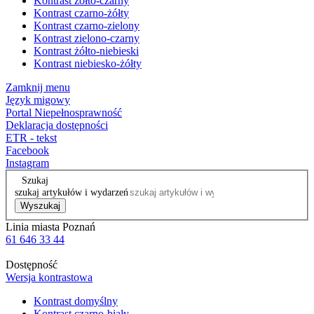
Kontrast żółto-czarny
Kontrast czarno-żółty
Kontrast czarno-zielony
Kontrast zielono-czarny
Kontrast żółto-niebieski
Kontrast niebiesko-żółty
Zamknij menu
Język migowy
Portal Niepełnosprawność
Deklaracja dostępności
ETR - tekst
Facebook
Instagram
Szukaj
szukaj artykułów i wydarzeń
Wyszukaj
Linia miasta Poznań
61 646 33 44
Dostępność
Wersja kontrastowa
Kontrast domyślny
Kontrast czarno-biały