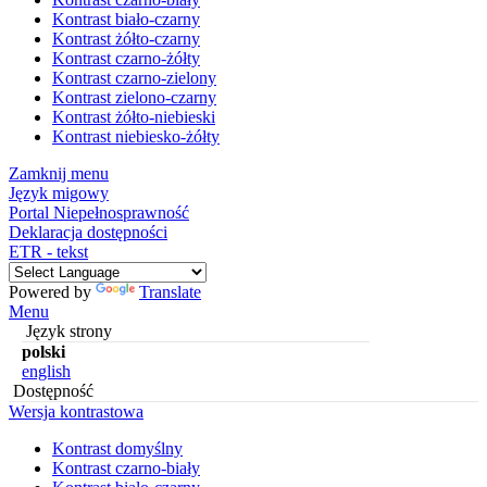
Kontrast biało-czarny
Kontrast żółto-czarny
Kontrast czarno-żółty
Kontrast czarno-zielony
Kontrast zielono-czarny
Kontrast żółto-niebieski
Kontrast niebiesko-żółty
Zamknij menu
Język migowy
Portal Niepełnosprawność
Deklaracja dostępności
ETR - tekst
Powered by
Translate
Menu
Język strony
polski
english
Dostępność
Wersja kontrastowa
Kontrast domyślny
Kontrast czarno-biały