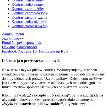
Kontrast biało-czarny
Kontrast żółto-czarny
Kontrast czarno-żółty
Kontrast czarno-zielony
Kontrast zielono-czarny
Kontrast żółto-niebieski
Kontrast niebiesko-żółty
Zamknij menu
Język migowy
Portal Niepełnosprawność
Deklaracja dostępności
Facebook
YouTube
Tik Tok
Instagram
RSS
Informacja o przetwarzaniu danych
Nasz serwis używa plików cookies. Wykorzystujemy je w celu
świadczenia usług na najwyższym poziomie, w sposób dopasowany
do indywidualnych potrzeb Użytkowników. Dzięki temu możliwe
jest także korzystanie z narzędzi analitycznych oraz udostępnianie
funkcji mediów społecznościowych i odtwarzacza wideo.
Kliknij przycisk
„Zaakceptuj lub zamknij”
, by wyrazić zgodę na
używanie plików cookies i przejść bezpośrednio do strony lub
„Wyświetl ustawienia plików cookies”
, aby zobaczyć