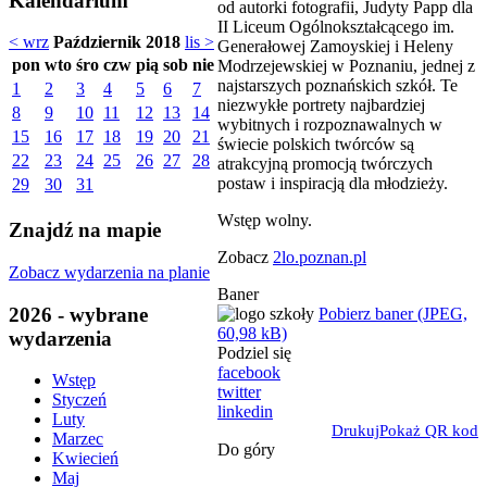
Kalendarium
od autorki fotografii, Judyty Papp dla
II Liceum Ogólnokształcącego im.
< wrz
Październik 2018
lis >
Generałowej Zamoyskiej i Heleny
pon
wto
śro
czw
pią
sob
nie
Modrzejewskiej w Poznaniu, jednej z
najstarszych poznańskich szkół. Te
1
2
3
4
5
6
7
niezwykłe portrety najbardziej
8
9
10
11
12
13
14
wybitnych i rozpoznawalnych w
15
16
17
18
19
20
21
świecie polskich twórców są
22
23
24
25
26
27
28
atrakcyjną promocją twórczych
postaw i inspiracją dla młodzieży.
29
30
31
Wstęp wolny.
Znajdź na mapie
Zobacz
2lo.poznan.pl
Zobacz wydarzenia na planie
Baner
2026 - wybrane
Pobierz baner (JPEG,
60,98 kB)
wydarzenia
Podziel się
facebook
Wstęp
twitter
Styczeń
linkedin
Luty
Drukuj
Pokaż QR kod
Marzec
Do góry
Kwiecień
Maj