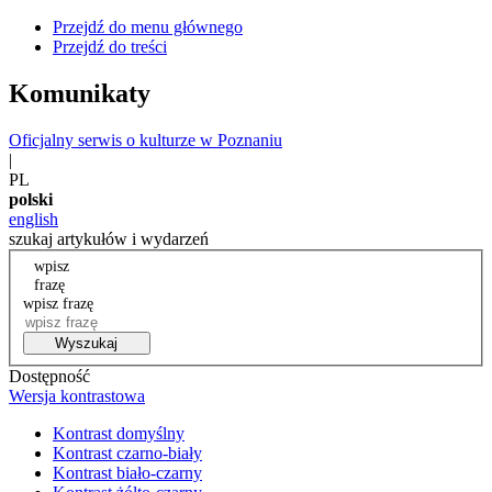
Przejdź do menu głównego
Przejdź do treści
Komunikaty
Oficjalny serwis o kulturze w Poznaniu
|
PL
polski
english
szukaj artykułów i wydarzeń
wpisz
frazę
wpisz frazę
Wyszukaj
Dostępność
Wersja kontrastowa
Kontrast domyślny
Kontrast czarno-biały
Kontrast biało-czarny