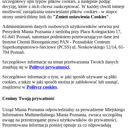
szczegółowy opis typów plików cookies, a następnie podjąć
decyzję, które z nich chcesz zaakceptować. W każdej chwili istnieje
możliwość zarządzania ustawieniami plików cookies - w stopce
strony umieściliśmy link do
"Zmień ustawienia Cookies"
.
Administratorem danych osobowych użytkowników serwisu jest
Prezydent Miasta Poznania z siedzibą przy Placu Kolegiackim 17,
61-841 Poznań, natomiast podmiotem przetwarzającym dane jest
Instytut Chemii Bioorganicznej PAN - Poznańskie Centrum
Superkomputerowo-Sieciowe (PCSS) ul. Noskowskiego 12/14, 61-
704 Poznań.
Szczegółowe informacje na temat przetwarzania Twoich danych
znajdują się w
Polityce prywatności
.
Szczegółowe informacje o tym, w jaki sposób używane są pliki
cookies, a także w jaki sposób można je zablokować lub usunąć,
znajdziesz w
Polityce cookies
.
Cenimy Twoją prywatność
Urząd Miasta Poznania odpowiedzialny za prowadzenie Miejskiego
Informatora Multimedialnego Miasta Poznania, zwraca szczególną
uwagę na przestrzeganie prawa użytkowników do prywatności.
Prezentowana informacja poniżej opisuje za co odpowiadają