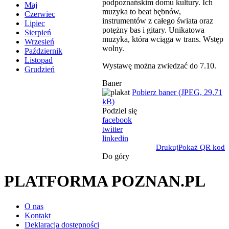
podpoznańskim domu kultury. Ich
Maj
muzyka to beat bębnów,
Czerwiec
instrumentów z całego świata oraz
Lipiec
potężny bas i gitary. Unikatowa
Sierpień
muzyka, która wciąga w trans. Wstęp
Wrzesień
wolny.
Październik
Listopad
Wystawę można zwiedzać do 7.10.
Grudzień
Baner
Pobierz baner (JPEG, 29,71
kB)
Podziel się
facebook
twitter
linkedin
Drukuj
Pokaż QR kod
Do góry
PLATFORMA POZNAN.PL
O nas
Kontakt
Deklaracja dostępności