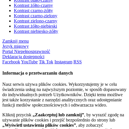
Kontrast biało-czarny
Kontrast żółto-czarny
Kontrast czarno-żółty
Kontrast czarno-zielony
Kontrast zielono-czarny
Kontrast żółto-niebieski
Kontrast niebiesko-żółty
Zamknij menu
Język migowy
Portal Niepełnosprawność
Deklaracja dostępności
Facebook
YouTube
Tik Tok
Instagram
RSS
Informacja o przetwarzaniu danych
Nasz serwis używa plików cookies. Wykorzystujemy je w celu
świadczenia usług na najwyższym poziomie, w sposób dopasowany
do indywidualnych potrzeb Użytkowników. Dzięki temu możliwe
jest także korzystanie z narzędzi analitycznych oraz udostępnianie
funkcji mediów społecznościowych i odtwarzacza wideo.
Kliknij przycisk
„Zaakceptuj lub zamknij”
, by wyrazić zgodę na
używanie plików cookies i przejść bezpośrednio do strony lub
„Wyświetl ustawienia plików cookies”
, aby zobaczyć