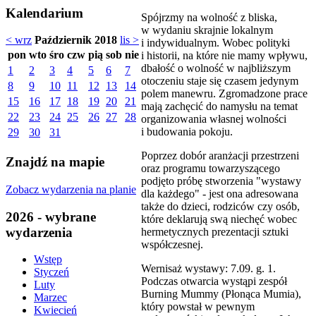
Kalendarium
Spójrzmy na wolność z bliska,
w wydaniu skrajnie lokalnym
< wrz
Październik 2018
lis >
i indywidualnym. Wobec polityki
pon
wto
śro
czw
pią
sob
nie
i historii, na które nie mamy wpływu,
dbałość o wolność w najbliższym
1
2
3
4
5
6
7
otoczeniu staje się czasem jedynym
8
9
10
11
12
13
14
polem manewru. Zgromadzone prace
15
16
17
18
19
20
21
mają zachęcić do namysłu na temat
22
23
24
25
26
27
28
organizowania własnej wolności
i budowania pokoju.
29
30
31
Poprzez dobór aranżacji przestrzeni
Znajdź na mapie
oraz programu towarzyszącego
podjęto próbę stworzenia "wystawy
Zobacz wydarzenia na planie
dla każdego" - jest ona adresowana
także do dzieci, rodziców czy osób,
2026 - wybrane
które deklarują swą niechęć wobec
wydarzenia
hermetycznych prezentacji sztuki
współczesnej.
Wstęp
Wernisaż wystawy: 7.09. g. 1.
Styczeń
Podczas otwarcia wystąpi zespół
Luty
Burning Mummy (Płonąca Mumia),
Marzec
który powstał w pewnym
Kwiecień