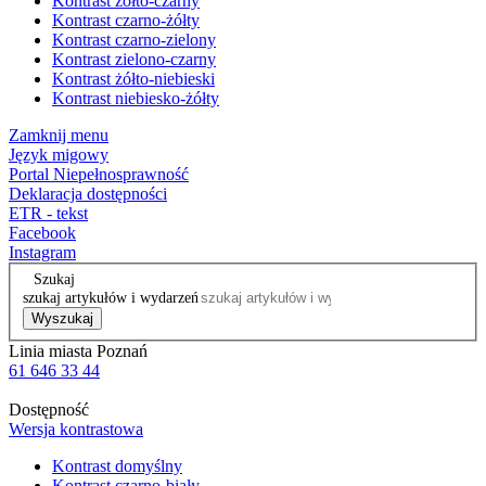
Kontrast żółto-czarny
Kontrast czarno-żółty
Kontrast czarno-zielony
Kontrast zielono-czarny
Kontrast żółto-niebieski
Kontrast niebiesko-żółty
Zamknij menu
Język migowy
Portal Niepełnosprawność
Deklaracja dostępności
ETR - tekst
Facebook
Instagram
Szukaj
szukaj artykułów i wydarzeń
Wyszukaj
Linia miasta Poznań
61 646 33 44
Dostępność
Wersja kontrastowa
Kontrast domyślny
Kontrast czarno-biały