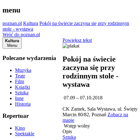
menu
poznan.pl
Kultura
Pokój na świecie zaczyna się przy rodzinnym
stole - wystawa
Wróć do poznan.pl
Powiększ tekst
Kultura
Menu
Polecane wydarzenia
Pokój na świecie
zaczyna się przy
Muzyka
rodzinnym stole -
Teatr
Film
wystawa
Książki
Sztuka
07.09 – 07.10.2018
Inne
Historia
CK Zamek, Sala Wystawa, ul. Święty
Marcin 80/82, Poznań
Zobacz na
Repertuar
mapie
Wstęp wolny
Kino
Opis
Spektakle
Sztuka