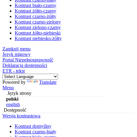
Kontrast biało-czarny
Kontrast żółto-czarny
Kontrast czarno-żółty
Kontrast czarno-zielony
Kontrast zielono-czarny
Kontrast żółto-niebieski
Kontrast niebiesko-żółty
Zamknij menu
Język migowy
Portal Niepełnosprawność
Deklaracja dostępności
ETR - tekst
Powered by
Translate
Menu
Język strony
polski
english
Dostępność
Wersja kontrastowa
Kontrast domyślny
Kontrast czarno-biały