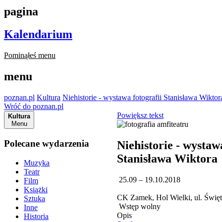
pagina
Kalendarium
Pominąłeś menu
menu
poznan.pl
Kultura
Niehistorie - wystawa fotografii Stanisława Wiktor
Wróć do poznan.pl
Powiększ tekst
Kultura
Menu
Polecane wydarzenia
Niehistorie - wystawa
Stanisława Wiktora
Muzyka
Teatr
25.09 – 19.10.2018
Film
Książki
CK Zamek, Hol Wielki, ul. Świę
Sztuka
Wstęp wolny
Inne
Opis
Historia