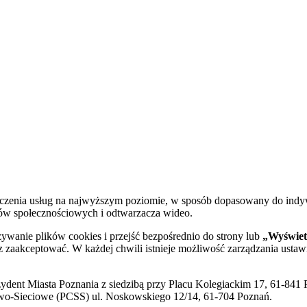
dczenia usług na najwyższym poziomie, w sposób dopasowany do indy
diów społecznościowych i odtwarzacza wideo.
żywanie plików cookies i przejść bezpośrednio do strony lub
„Wyświetl
sz zaakceptować. W każdej chwili istnieje możliwość zarządzania ustaw
ent Miasta Poznania z siedzibą przy Placu Kolegiackim 17, 61-841 P
o-Sieciowe (PCSS) ul. Noskowskiego 12/14, 61-704 Poznań.