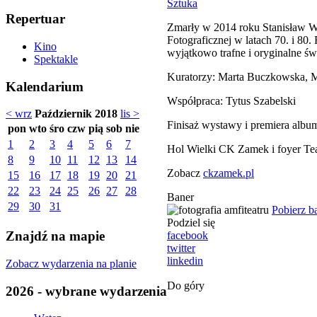
Sztuka
Repertuar
Zmarły w 2014 roku Stanisław Wi
Fotograficznej w latach 70. i 80
Kino
wyjątkowo trafne i oryginalne ś
Spektakle
Kuratorzy: Marta Buczkowska, 
Kalendarium
Współpraca: Tytus Szabelski
< wrz
Październik 2018
lis >
Finisaż wystawy i premiera album
pon
wto
śro
czw
pią
sob
nie
1
2
3
4
5
6
7
Hol Wielki CK Zamek i foyer Tea
8
9
10
11
12
13
14
Zobacz
ckzamek.pl
15
16
17
18
19
20
21
22
23
24
25
26
27
28
Baner
29
30
31
Pobierz b
Podziel się
Znajdź na mapie
facebook
twitter
linkedin
Zobacz wydarzenia na planie
Do góry
2026 - wybrane wydarzenia