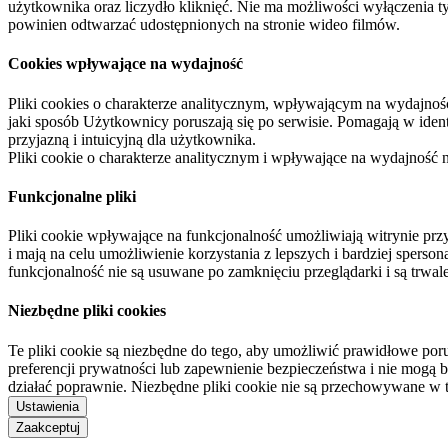
użytkownika oraz liczydło kliknięć. Nie ma możliwości wyłączenia t
powinien odtwarzać udostępnionych na stronie wideo filmów.
Cookies wpływające na wydajność
Pliki cookies o charakterze analitycznym, wpływającym na wydajność zb
jaki sposób Użytkownicy poruszają się po serwisie. Pomagają w ide
przyjazną i intuicyjną dla użytkownika.
Pliki cookie o charakterze analitycznym i wpływające na wydajność
Funkcjonalne pliki
Pliki cookie wpływające na funkcjonalność umożliwiają witrynie p
i mają na celu umożliwienie korzystania z lepszych i bardziej sperso
funkcjonalność nie są usuwane po zamknięciu przeglądarki i są trw
Niezbędne pliki cookies
Te pliki cookie są niezbędne do tego, aby umożliwić prawidłowe poru
preferencji prywatności lub zapewnienie bezpieczeństwa i nie mogą b
działać poprawnie. Niezbędne pliki cookie nie są przechowywane w 
Ustawienia
Zaakceptuj