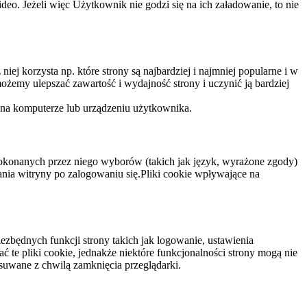
eo. Jeżeli więc Użytkownik nie godzi się na ich załadowanie, to nie
niej korzysta np. które strony są najbardziej i najmniej popularne i w
żemy ulepszać zawartość i wydajność strony i uczynić ją bardziej
 na komputerze lub urządzeniu użytkownika.
dokonanych przez niego wyborów (takich jak język, wyrażone zgody)
wania witryny po zalogowaniu się.Pliki cookie wpływające na
ezbędnych funkcji strony takich jak logowanie, ustawienia
 te pliki cookie, jednakże niektóre funkcjonalności strony mogą nie
suwane z chwilą zamknięcia przeglądarki.