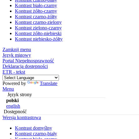
Kontrast biało-czarny
Kontrast żółto-czarny
Kontrast czarno-żółty
Kontrast czarno-zielony
Kontrast zielono-czarny
Kontrast żółto-niebieski
Kontrast niebiesko-żółty
Zamknij menu
Język migowy
Portal Niepełnosprawność
Deklaracja dostępności
ETR - tekst
Powered by
Translate
Menu
Język strony
polski
english
Dostępność
Wersja kontrastowa
Kontrast domyślny
Kontrast czarno-biały