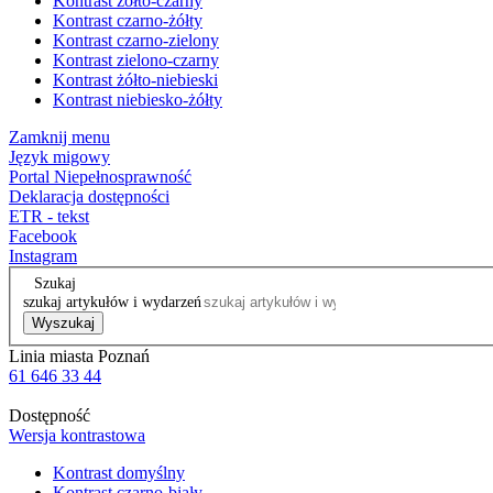
Kontrast żółto-czarny
Kontrast czarno-żółty
Kontrast czarno-zielony
Kontrast zielono-czarny
Kontrast żółto-niebieski
Kontrast niebiesko-żółty
Zamknij menu
Język migowy
Portal Niepełnosprawność
Deklaracja dostępności
ETR - tekst
Facebook
Instagram
Szukaj
szukaj artykułów i wydarzeń
Wyszukaj
Linia miasta Poznań
61 646 33 44
Dostępność
Wersja kontrastowa
Kontrast domyślny
Kontrast czarno-biały