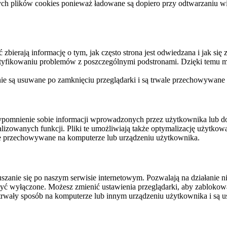
ych plików cookies ponieważ ładowane są dopiero przy odtwarzaniu wid
ierają informację o tym, jak często strona jest odwiedzana i jak się z 
ntyfikowaniu problemów z poszczególnymi podstronami. Dzięki temu mo
 nie są usuwane po zamknięciu przeglądarki i są trwale przechowywane
rzypomnienie sobie informacji wprowadzonych przez użytkownika lub 
nalizowanych funkcji. Pliki te umożliwiają także optymalizację użytko
ale przechowywane na komputerze lub urządzeniu użytkownika.
szanie się po naszym serwisie internetowym. Pozwalają na działanie ni
yć wyłączone. Możesz zmienić ustawienia przeglądarki, aby zablokować
trwały sposób na komputerze lub innym urządzeniu użytkownika i są u