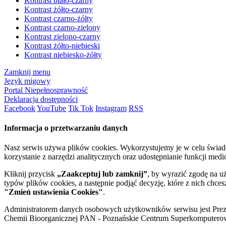
Kontrast biało-czarny
Kontrast żółto-czarny
Kontrast czarno-żółty
Kontrast czarno-zielony
Kontrast zielono-czarny
Kontrast żółto-niebieski
Kontrast niebiesko-żółty
Zamknij menu
Język migowy
Portal Niepełnosprawność
Deklaracja dostępności
Facebook
YouTube
Tik Tok
Instagram
RSS
Informacja o przetwarzaniu danych
Nasz serwis używa plików cookies. Wykorzystujemy je w celu świa
korzystanie z narzędzi analitycznych oraz udostępnianie funkcji me
Kliknij przycisk
„Zaakceptuj lub zamknij”
, by wyrazić zgodę na u
typów plików cookies, a następnie podjąć decyzję, które z nich chce
"Zmień ustawienia Cookies"
.
Administratorem danych osobowych użytkowników serwisu jest Prezyd
Chemii Bioorganicznej PAN - Poznańskie Centrum Superkomputerow