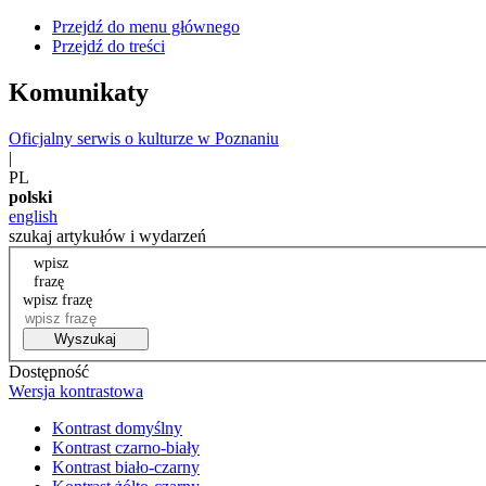
Przejdź do menu głównego
Przejdź do treści
Komunikaty
Oficjalny serwis o kulturze w Poznaniu
|
PL
polski
english
szukaj artykułów i wydarzeń
wpisz
frazę
wpisz frazę
Wyszukaj
Dostępność
Wersja kontrastowa
Kontrast domyślny
Kontrast czarno-biały
Kontrast biało-czarny