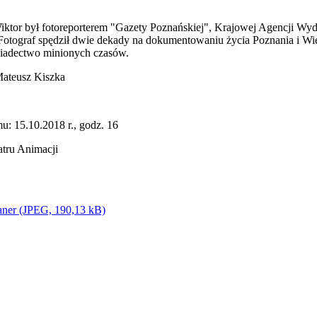
ktor był fotoreporterem "Gazety Poznańskiej", Krajowej Agencji Wyd
. Fotograf spędził dwie dekady na dokumentowaniu życia Poznania i Wi
wiadectwo minionych czasów.
Mateusz Kiszka
u: 15.10.2018 r., godz. 16
tru Animacji
aner (JPEG, 190,13 kB)