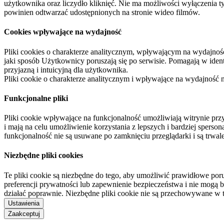
użytkownika oraz liczydło kliknięć. Nie ma możliwości wyłączenia t
powinien odtwarzać udostępnionych na stronie wideo filmów.
Cookies wpływające na wydajność
Pliki cookies o charakterze analitycznym, wpływającym na wydajność zb
jaki sposób Użytkownicy poruszają się po serwisie. Pomagają w ide
przyjazną i intuicyjną dla użytkownika.
Pliki cookie o charakterze analitycznym i wpływające na wydajność
Funkcjonalne pliki
Pliki cookie wpływające na funkcjonalność umożliwiają witrynie p
i mają na celu umożliwienie korzystania z lepszych i bardziej sperso
funkcjonalność nie są usuwane po zamknięciu przeglądarki i są trw
Niezbędne pliki cookies
Te pliki cookie są niezbędne do tego, aby umożliwić prawidłowe poru
preferencji prywatności lub zapewnienie bezpieczeństwa i nie mogą b
działać poprawnie. Niezbędne pliki cookie nie są przechowywane w 
Ustawienia
Zaakceptuj