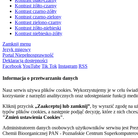
Kontrast biało-czarny
Kontrast żółto-czarny
Kontrast czarno-żółty
Kontrast czarno-zielony
Kontrast zielono-czarny
Kontrast żółto-niebieski
Kontrast niebiesko-żółty
Zamknij menu
Język migowy
Portal Niepełnosprawność
Deklaracja dostępności
Facebook
YouTube
Tik Tok
Instagram
RSS
Informacja o przetwarzaniu danych
Nasz serwis używa plików cookies. Wykorzystujemy je w celu świa
korzystanie z narzędzi analitycznych oraz udostępnianie funkcji me
Kliknij przycisk
„Zaakceptuj lub zamknij”
, by wyrazić zgodę na u
typów plików cookies, a następnie podjąć decyzję, które z nich chce
"Zmień ustawienia Cookies"
.
Administratorem danych osobowych użytkowników serwisu jest Prezyd
Chemii Bioorganicznej PAN - Poznańskie Centrum Superkomputerow