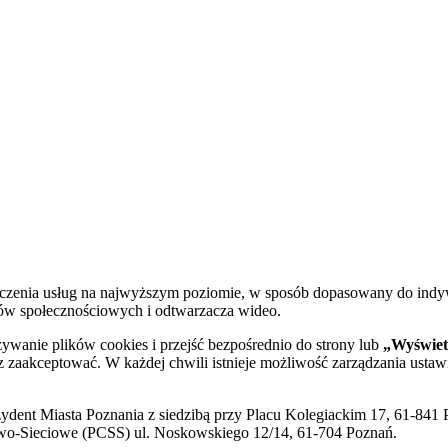
dczenia usług na najwyższym poziomie, w sposób dopasowany do indy
diów społecznościowych i odtwarzacza wideo.
żywanie plików cookies i przejść bezpośrednio do strony lub
„Wyświetl
sz zaakceptować. W każdej chwili istnieje możliwość zarządzania ustaw
ent Miasta Poznania z siedzibą przy Placu Kolegiackim 17, 61-841 P
o-Sieciowe (PCSS) ul. Noskowskiego 12/14, 61-704 Poznań.