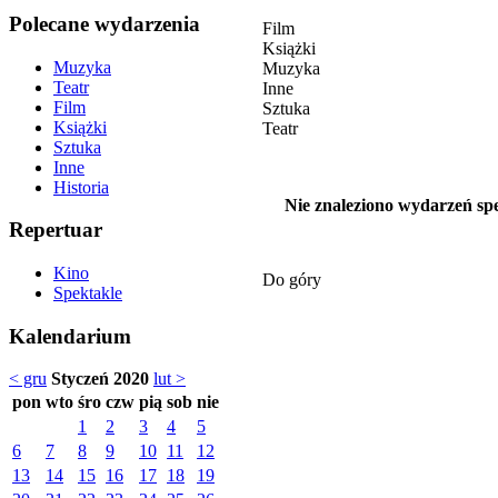
Polecane wydarzenia
Film
Książki
Muzyka
Muzyka
Teatr
Inne
Film
Sztuka
Książki
Teatr
Sztuka
Inne
Historia
Nie znaleziono wydarzeń spe
Repertuar
Kino
Do góry
Spektakle
Kalendarium
< gru
Styczeń 2020
lut >
pon
wto
śro
czw
pią
sob
nie
1
2
3
4
5
6
7
8
9
10
11
12
13
14
15
16
17
18
19