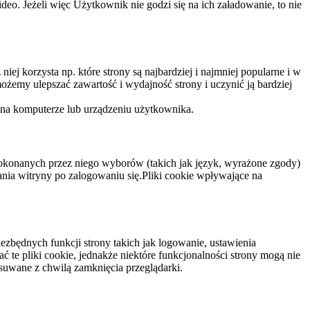
eo. Jeżeli więc Użytkownik nie godzi się na ich załadowanie, to nie
niej korzysta np. które strony są najbardziej i najmniej popularne i w
żemy ulepszać zawartość i wydajność strony i uczynić ją bardziej
 na komputerze lub urządzeniu użytkownika.
dokonanych przez niego wyborów (takich jak język, wyrażone zgody)
wania witryny po zalogowaniu się.Pliki cookie wpływające na
ezbędnych funkcji strony takich jak logowanie, ustawienia
 te pliki cookie, jednakże niektóre funkcjonalności strony mogą nie
suwane z chwilą zamknięcia przeglądarki.