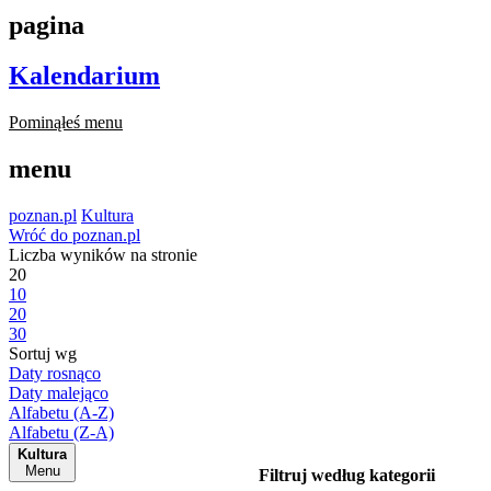
pagina
Kalendarium
Pominąłeś menu
menu
poznan.pl
Kultura
Wróć do poznan.pl
Liczba wyników na stronie
20
10
20
30
Sortuj wg
Daty rosnąco
Daty malejąco
Alfabetu (A-Z)
Alfabetu (Z-A)
Kultura
Menu
Filtruj według kategorii