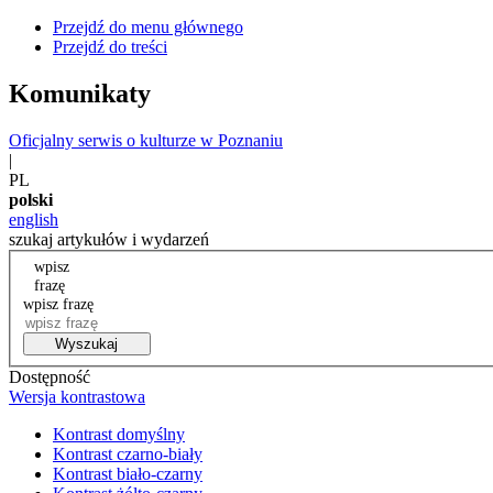
Przejdź do menu głównego
Przejdź do treści
Komunikaty
Oficjalny serwis o kulturze w Poznaniu
|
PL
polski
english
szukaj artykułów i wydarzeń
wpisz
frazę
wpisz frazę
Wyszukaj
Dostępność
Wersja kontrastowa
Kontrast domyślny
Kontrast czarno-biały
Kontrast biało-czarny