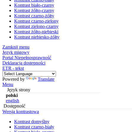
Kontrast biało-czarny
Kontrast żółto-czarny
Kontrast czarno-żółty
Kontrast czarno-zielony
Kontrast zielono-czarny
Kontrast żółto-niebieski
Kontrast niebiesko-żółty
Zamknij menu
Język migowy
Portal Niepełnosprawność
Deklaracja dostępności
ETR - tekst
Powered by
Translate
Menu
Język strony
polski
english
Dostępność
Wersja kontrastowa
Kontrast domyślny
Kontrast czarno-biały