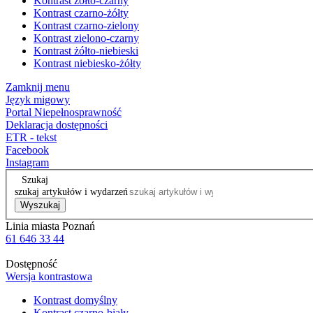
Kontrast żółto-czarny
Kontrast czarno-żółty
Kontrast czarno-zielony
Kontrast zielono-czarny
Kontrast żółto-niebieski
Kontrast niebiesko-żółty
Zamknij menu
Język migowy
Portal Niepełnosprawność
Deklaracja dostępności
ETR - tekst
Facebook
Instagram
Szukaj
szukaj artykułów i wydarzeń
Wyszukaj
Linia miasta Poznań
61 646 33 44
Dostępność
Wersja kontrastowa
Kontrast domyślny
Kontrast czarno-biały