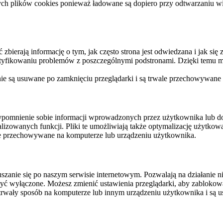
ych plików cookies ponieważ ładowane są dopiero przy odtwarzaniu wid
ierają informację o tym, jak często strona jest odwiedzana i jak się z 
ntyfikowaniu problemów z poszczególnymi podstronami. Dzięki temu mo
 nie są usuwane po zamknięciu przeglądarki i są trwale przechowywane
rzypomnienie sobie informacji wprowadzonych przez użytkownika lub 
nalizowanych funkcji. Pliki te umożliwiają także optymalizację użytko
ale przechowywane na komputerze lub urządzeniu użytkownika.
szanie się po naszym serwisie internetowym. Pozwalają na działanie ni
yć wyłączone. Możesz zmienić ustawienia przeglądarki, aby zablokować
trwały sposób na komputerze lub innym urządzeniu użytkownika i są u