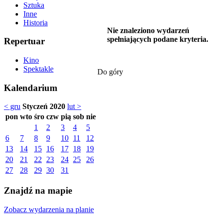
Sztuka
Inne
Historia
Nie znaleziono wydarzeń
spełniających podane kryteria.
Repertuar
Kino
Spektakle
Do góry
Kalendarium
< gru
Styczeń 2020
lut >
pon
wto
śro
czw
pią
sob
nie
1
2
3
4
5
6
7
8
9
10
11
12
13
14
15
16
17
18
19
20
21
22
23
24
25
26
27
28
29
30
31
Znajdź na mapie
Zobacz wydarzenia na planie