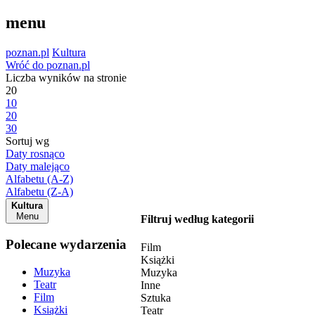
menu
poznan.pl
Kultura
Wróć do poznan.pl
Liczba wyników na stronie
20
10
20
30
Sortuj wg
Daty rosnąco
Daty malejąco
Alfabetu (A-Z)
Alfabetu (Z-A)
Kultura
Menu
Filtruj według kategorii
Polecane wydarzenia
Film
Książki
Muzyka
Muzyka
Teatr
Inne
Film
Sztuka
Książki
Teatr