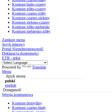
Kontrast biało-czarny
Kontrast żółto-czarny
Kontrast czarno-żółty
Kontrast czarno-zielony
Kontrast zielono-czarny
Kontrast żółto-niebieski
Kontrast niebiesko-żółty
Zamknij menu
Język migowy
Portal Niepełnosprawność
Deklaracja dostępności
ETR - tekst
Powered by
Translate
Menu
Język strony
polski
english
Dostępność
Wersja kontrastowa
Kontrast domyślny
Kontrast czarno-biały