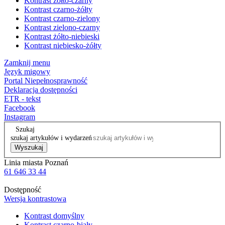
Kontrast żółto-czarny
Kontrast czarno-żółty
Kontrast czarno-zielony
Kontrast zielono-czarny
Kontrast żółto-niebieski
Kontrast niebiesko-żółty
Zamknij menu
Język migowy
Portal Niepełnosprawność
Deklaracja dostępności
ETR - tekst
Facebook
Instagram
Szukaj
szukaj artykułów i wydarzeń
Wyszukaj
Linia miasta Poznań
61 646 33 44
Dostępność
Wersja kontrastowa
Kontrast domyślny
Kontrast czarno-biały