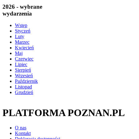
2026 - wybrane
wydarzenia
Wstęp
Styczeń
Luty
Marzec
Kwiecień
Maj
Czerwiec
Lipiec
Sierpień
Wrzesień
Październik
Listopad
Grudzień
PLATFORMA POZNAN.PL
O nas
Kontakt
Deklaracja dostępności