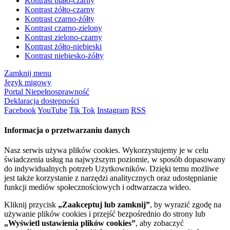
Kontrast biało-czarny
Kontrast żółto-czarny
Kontrast czarno-żółty
Kontrast czarno-zielony
Kontrast zielono-czarny
Kontrast żółto-niebieski
Kontrast niebiesko-żółty
Zamknij menu
Język migowy
Portal Niepełnosprawność
Deklaracja dostępności
Facebook
YouTube
Tik Tok
Instagram
RSS
Informacja o przetwarzaniu danych
Nasz serwis używa plików cookies. Wykorzystujemy je w celu
świadczenia usług na najwyższym poziomie, w sposób dopasowany
do indywidualnych potrzeb Użytkowników. Dzięki temu możliwe
jest także korzystanie z narzędzi analitycznych oraz udostępnianie
funkcji mediów społecznościowych i odtwarzacza wideo.
Kliknij przycisk
„Zaakceptuj lub zamknij”
, by wyrazić zgodę na
używanie plików cookies i przejść bezpośrednio do strony lub
„Wyświetl ustawienia plików cookies”
, aby zobaczyć