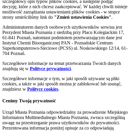
szczegółowy opis typów plików cookies, a następnie podjąć
decyzję, które z nich chcesz zaakceptować. W każdej chwili istnieje
możliwość zarządzania ustawieniami plików cookies - w stopce
strony umieściliśmy link do
"Zmień ustawienia Cookies"
.
Administratorem danych osobowych użytkowników serwisu jest
Prezydent Miasta Poznania z siedzibą przy Placu Kolegiackim 17,
61-841 Poznań, natomiast podmiotem przetwarzającym dane jest
Instytut Chemii Bioorganicznej PAN - Poznańskie Centrum
Superkomputerowo-Sieciowe (PCSS) ul. Noskowskiego 12/14, 61-
704 Poznań.
Szczegółowe informacje na temat przetwarzania Twoich danych
znajdują się w
Polityce prywatności
.
Szczegółowe informacje o tym, w jaki sposób używane są pliki
cookies, a także w jaki sposób można je zablokować lub usunąć,
znajdziesz w
Polityce cookies
.
Cenimy Twoją prywatność
Urząd Miasta Poznania odpowiedzialny za prowadzenie Miejskiego
Informatora Multimedialnego Miasta Poznania, zwraca szczególną
uwagę na przestrzeganie prawa użytkowników do prywatności.
Prezentowana informacja poniżej opisuje za co odpowiadają