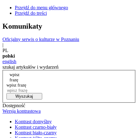
Przejdź do menu głównego
Przejdź do treści
Komunikaty
Oficjalny serwis o kulturze w Poznaniu
|
PL
polski
english
szukaj artykułów i wydarzeń
wpisz
frazę
wpisz frazę
Wyszukaj
Dostępność
Wersja kontrastowa
Kontrast domyślny
Kontrast czarno-biały
Kontrast biało-czarny