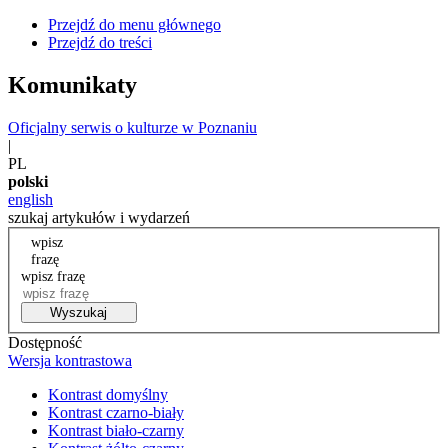
Przejdź do menu głównego
Przejdź do treści
Komunikaty
Oficjalny serwis o kulturze w Poznaniu
|
PL
polski
english
szukaj artykułów i wydarzeń
wpisz
frazę
wpisz frazę
Wyszukaj
Dostępność
Wersja kontrastowa
Kontrast domyślny
Kontrast czarno-biały
Kontrast biało-czarny