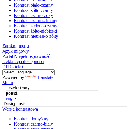
Kontrast biało-czarny
Kontrast żółto-czarny
Kontrast czarno-żółty
Kontrast czarno-zielony
Kontrast zielono-czarny
Kontrast żółto-niebieski
Kontrast niebiesko-żółty
Zamknij menu
Język migowy
Portal Niepełnosprawność
Deklaracja dostępności
ETR - tekst
Powered by
Translate
Menu
Język strony
polski
english
Dostępność
Wersja kontrastowa
Kontrast domyślny
Kontrast czarno-biały