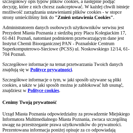
szczegółowy opis typów plików cookies, a następnie podjąć
decyzję, które z nich chcesz zaakceptować. W każdej chwili istnieje
możliwość zarządzania ustawieniami plików cookies - w stopce
strony umieściliśmy link do
"Zmień ustawienia Cookies"
.
Administratorem danych osobowych użytkowników serwisu jest
Prezydent Miasta Poznania z siedzibą przy Placu Kolegiackim 17,
61-841 Poznań, natomiast podmiotem przetwarzającym dane jest
Instytut Chemii Bioorganicznej PAN - Poznańskie Centrum
Superkomputerowo-Sieciowe (PCSS) ul. Noskowskiego 12/14, 61-
704 Poznań.
Szczegółowe informacje na temat przetwarzania Twoich danych
znajdują się w
Polityce prywatności
.
Szczegółowe informacje o tym, w jaki sposób używane są pliki
cookies, a także w jaki sposób można je zablokować lub usunąć,
znajdziesz w
Polityce cookies
.
Cenimy Twoją prywatność
Urząd Miasta Poznania odpowiedzialny za prowadzenie Miejskiego
Informatora Multimedialnego Miasta Poznania, zwraca szczególną
uwagę na przestrzeganie prawa użytkowników do prywatności.
Prezentowana informacja poniżej opisuje za co odpowiadają