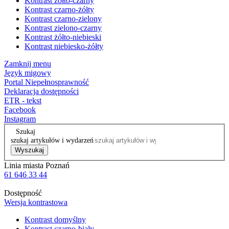
Kontrast żółto-czarny
Kontrast czarno-żółty
Kontrast czarno-zielony
Kontrast zielono-czarny
Kontrast żółto-niebieski
Kontrast niebiesko-żółty
Zamknij menu
Język migowy
Portal Niepełnosprawność
Deklaracja dostępności
ETR - tekst
Facebook
Instagram
Szukaj
szukaj artykułów i wydarzeń
Wyszukaj
Linia miasta Poznań
61 646 33 44
Dostępność
Wersja kontrastowa
Kontrast domyślny
Kontrast czarno-biały