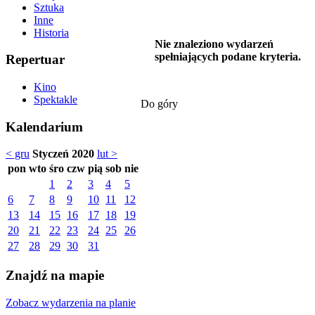
Sztuka
Inne
Historia
Nie znaleziono wydarzeń
spełniających podane kryteria.
Repertuar
Kino
Spektakle
Do góry
Kalendarium
< gru
Styczeń 2020
lut >
pon
wto
śro
czw
pią
sob
nie
1
2
3
4
5
6
7
8
9
10
11
12
13
14
15
16
17
18
19
20
21
22
23
24
25
26
27
28
29
30
31
Znajdź na mapie
Zobacz wydarzenia na planie