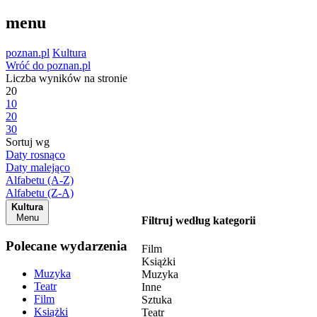
menu
poznan.pl
Kultura
Wróć do poznan.pl
Liczba wyników na stronie
20
10
20
30
Sortuj wg
Daty rosnąco
Daty malejąco
Alfabetu (A-Z)
Alfabetu (Z-A)
Kultura
Menu
Filtruj według kategorii
Polecane wydarzenia
Film
Książki
Muzyka
Muzyka
Teatr
Inne
Film
Sztuka
Książki
Teatr