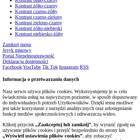
Kontrast biało-czarny
Kontrast żółto-czarny
Kontrast czarno-żółty
Kontrast czarno-zielony
Kontrast zielono-czarny
Kontrast żółto-niebieski
Kontrast niebiesko-żółty
Zamknij menu
Język migowy
Portal Niepełnosprawność
Deklaracja dostępności
Facebook
YouTube
Tik Tok
Instagram
RSS
Informacja o przetwarzaniu danych
Nasz serwis używa plików cookies. Wykorzystujemy je w celu
świadczenia usług na najwyższym poziomie, w sposób dopasowany
do indywidualnych potrzeb Użytkowników. Dzięki temu możliwe
jest także korzystanie z narzędzi analitycznych oraz udostępnianie
funkcji mediów społecznościowych i odtwarzacza wideo.
Kliknij przycisk
„Zaakceptuj lub zamknij”
, by wyrazić zgodę na
używanie plików cookies i przejść bezpośrednio do strony lub
„Wyświetl ustawienia plików cookies”
, aby zobaczyć