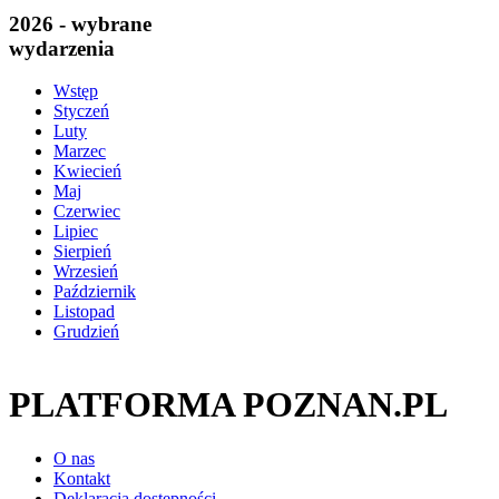
2026 - wybrane
wydarzenia
Wstęp
Styczeń
Luty
Marzec
Kwiecień
Maj
Czerwiec
Lipiec
Sierpień
Wrzesień
Październik
Listopad
Grudzień
PLATFORMA POZNAN.PL
O nas
Kontakt
Deklaracja dostępności