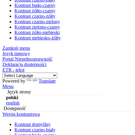
Kontrast biało-czarny
Kontrast żółto-czarny
Kontrast czarno-żółty
Kontrast czarno-zielony
Kontrast zielono-czarny
Kontrast żółto-niebieski
Kontrast niebiesko-żółty
Zamknij menu
Język migowy
Portal Niepełnosprawność
Deklaracja dostępności
ETR - tekst
Powered by
Translate
Menu
Język strony
polski
english
Dostępność
Wersja kontrastowa
Kontrast domyślny
Kontrast czarno-biały