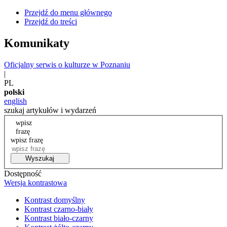
Przejdź do menu głównego
Przejdź do treści
Komunikaty
Oficjalny serwis o kulturze w Poznaniu
|
PL
polski
english
szukaj artykułów i wydarzeń
wpisz
frazę
wpisz frazę
Wyszukaj
Dostępność
Wersja kontrastowa
Kontrast domyślny
Kontrast czarno-biały
Kontrast biało-czarny