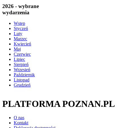
2026 - wybrane
wydarzenia
Wstęp
Styczeń
Luty
Marzec
Kwiecień
Maj
Czerwiec
Lipiec
Sierpień
Wrzesień
Październik
Listopad
Grudzień
PLATFORMA POZNAN.PL
O nas
Kontakt
Deklaracja dostępności