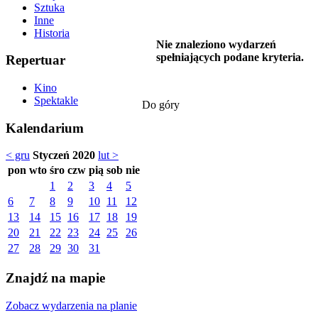
Sztuka
Inne
Historia
Nie znaleziono wydarzeń
spełniających podane kryteria.
Repertuar
Kino
Spektakle
Do góry
Kalendarium
< gru
Styczeń 2020
lut >
pon
wto
śro
czw
pią
sob
nie
1
2
3
4
5
6
7
8
9
10
11
12
13
14
15
16
17
18
19
20
21
22
23
24
25
26
27
28
29
30
31
Znajdź na mapie
Zobacz wydarzenia na planie