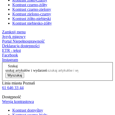
Kontrast żółto-czarny
Kontrast czarno-żółty
Kontrast czarno-zielony
Kontrast zielono-czarny
Kontrast żółto-niebieski
Kontrast niebiesko-żółty
Zamknij menu
Język migowy
Portal Niepełnosprawność
Deklaracja dostępności
ETR - tekst
Facebook
Instagram
Szukaj
szukaj artykułów i wydarzeń
Wyszukaj
Linia miasta Poznań
61 646 33 44
Dostępność
Wersja kontrastowa
Kontrast domyślny
Kontrast czarno-biały