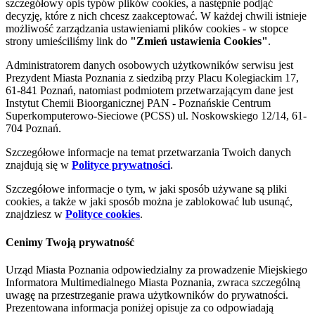
szczegółowy opis typów plików cookies, a następnie podjąć
decyzję, które z nich chcesz zaakceptować. W każdej chwili istnieje
możliwość zarządzania ustawieniami plików cookies - w stopce
strony umieściliśmy link do
"Zmień ustawienia Cookies"
.
Administratorem danych osobowych użytkowników serwisu jest
Prezydent Miasta Poznania z siedzibą przy Placu Kolegiackim 17,
61-841 Poznań, natomiast podmiotem przetwarzającym dane jest
Instytut Chemii Bioorganicznej PAN - Poznańskie Centrum
Superkomputerowo-Sieciowe (PCSS) ul. Noskowskiego 12/14, 61-
704 Poznań.
Szczegółowe informacje na temat przetwarzania Twoich danych
znajdują się w
Polityce prywatności
.
Szczegółowe informacje o tym, w jaki sposób używane są pliki
cookies, a także w jaki sposób można je zablokować lub usunąć,
znajdziesz w
Polityce cookies
.
Cenimy Twoją prywatność
Urząd Miasta Poznania odpowiedzialny za prowadzenie Miejskiego
Informatora Multimedialnego Miasta Poznania, zwraca szczególną
uwagę na przestrzeganie prawa użytkowników do prywatności.
Prezentowana informacja poniżej opisuje za co odpowiadają