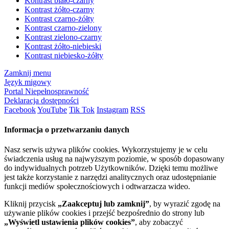
Kontrast biało-czarny
Kontrast żółto-czarny
Kontrast czarno-żółty
Kontrast czarno-zielony
Kontrast zielono-czarny
Kontrast żółto-niebieski
Kontrast niebiesko-żółty
Zamknij menu
Język migowy
Portal Niepełnosprawność
Deklaracja dostępności
Facebook
YouTube
Tik Tok
Instagram
RSS
Informacja o przetwarzaniu danych
Nasz serwis używa plików cookies. Wykorzystujemy je w celu
świadczenia usług na najwyższym poziomie, w sposób dopasowany
do indywidualnych potrzeb Użytkowników. Dzięki temu możliwe
jest także korzystanie z narzędzi analitycznych oraz udostępnianie
funkcji mediów społecznościowych i odtwarzacza wideo.
Kliknij przycisk
„Zaakceptuj lub zamknij”
, by wyrazić zgodę na
używanie plików cookies i przejść bezpośrednio do strony lub
„Wyświetl ustawienia plików cookies”
, aby zobaczyć