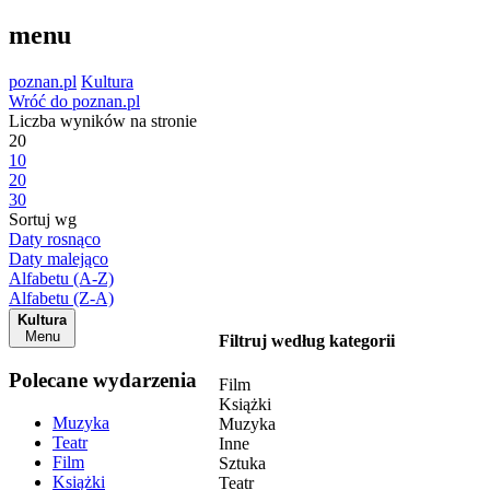
menu
poznan.pl
Kultura
Wróć do poznan.pl
Liczba wyników na stronie
20
10
20
30
Sortuj wg
Daty rosnąco
Daty malejąco
Alfabetu (A-Z)
Alfabetu (Z-A)
Kultura
Menu
Filtruj według kategorii
Polecane wydarzenia
Film
Książki
Muzyka
Muzyka
Teatr
Inne
Film
Sztuka
Książki
Teatr