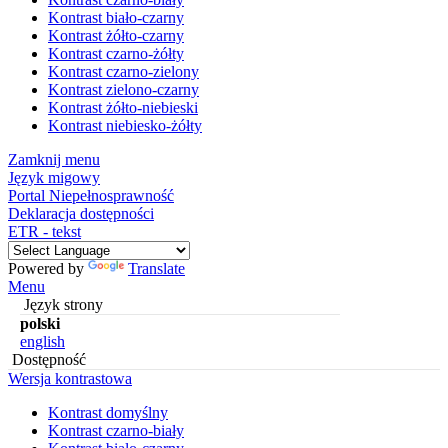
Kontrast biało-czarny
Kontrast żółto-czarny
Kontrast czarno-żółty
Kontrast czarno-zielony
Kontrast zielono-czarny
Kontrast żółto-niebieski
Kontrast niebiesko-żółty
Zamknij menu
Język migowy
Portal Niepełnosprawność
Deklaracja dostępności
ETR - tekst
Powered by
Translate
Menu
Język strony
polski
english
Dostępność
Wersja kontrastowa
Kontrast domyślny
Kontrast czarno-biały