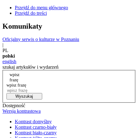
Przejdź do menu głównego
Przejdź do treści
Komunikaty
Oficjalny serwis o kulturze w Poznaniu
|
PL
polski
english
szukaj artykułów i wydarzeń
wpisz
frazę
wpisz frazę
Wyszukaj
Dostępność
Wersja kontrastowa
Kontrast domyślny
Kontrast czarno-biały
Kontrast biało-czarny