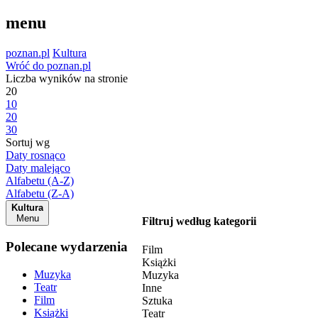
menu
poznan.pl
Kultura
Wróć do poznan.pl
Liczba wyników na stronie
20
10
20
30
Sortuj wg
Daty rosnąco
Daty malejąco
Alfabetu (A-Z)
Alfabetu (Z-A)
Kultura
Menu
Filtruj według kategorii
Polecane wydarzenia
Film
Książki
Muzyka
Muzyka
Teatr
Inne
Film
Sztuka
Książki
Teatr