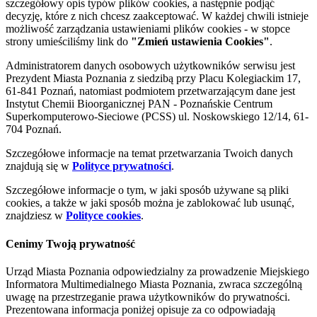
szczegółowy opis typów plików cookies, a następnie podjąć
decyzję, które z nich chcesz zaakceptować. W każdej chwili istnieje
możliwość zarządzania ustawieniami plików cookies - w stopce
strony umieściliśmy link do
"Zmień ustawienia Cookies"
.
Administratorem danych osobowych użytkowników serwisu jest
Prezydent Miasta Poznania z siedzibą przy Placu Kolegiackim 17,
61-841 Poznań, natomiast podmiotem przetwarzającym dane jest
Instytut Chemii Bioorganicznej PAN - Poznańskie Centrum
Superkomputerowo-Sieciowe (PCSS) ul. Noskowskiego 12/14, 61-
704 Poznań.
Szczegółowe informacje na temat przetwarzania Twoich danych
znajdują się w
Polityce prywatności
.
Szczegółowe informacje o tym, w jaki sposób używane są pliki
cookies, a także w jaki sposób można je zablokować lub usunąć,
znajdziesz w
Polityce cookies
.
Cenimy Twoją prywatność
Urząd Miasta Poznania odpowiedzialny za prowadzenie Miejskiego
Informatora Multimedialnego Miasta Poznania, zwraca szczególną
uwagę na przestrzeganie prawa użytkowników do prywatności.
Prezentowana informacja poniżej opisuje za co odpowiadają