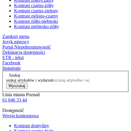
Kontrast żółto-czarny
Kontrast czarno-żółty
Kontrast czarno-zielony
Kontrast zielono-czarny
Kontrast żółto-niebieski
Kontrast niebiesko-żółty
Zamknij menu
Język migowy
Portal Niepełnosprawność
Deklaracja dostępności
ETR - tekst
Facebook
Instagram
Szukaj
szukaj artykułów i wydarzeń
Wyszukaj
Linia miasta Poznań
61 646 33 44
Dostępność
Wersja kontrastowa
Kontrast domyślny
Kontrast czarno-biały