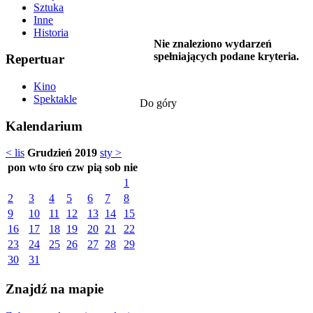
Sztuka
Inne
Historia
Nie znaleziono wydarzeń
spełniających podane kryteria.
Repertuar
Kino
Spektakle
Do góry
Kalendarium
< lis
Grudzień 2019
sty >
pon
wto
śro
czw
pią
sob
nie
1
2
3
4
5
6
7
8
9
10
11
12
13
14
15
16
17
18
19
20
21
22
23
24
25
26
27
28
29
30
31
Znajdź na mapie