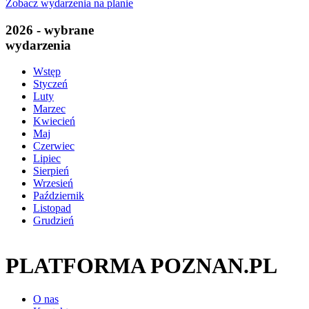
Zobacz wydarzenia na planie
2026 - wybrane
wydarzenia
Wstęp
Styczeń
Luty
Marzec
Kwiecień
Maj
Czerwiec
Lipiec
Sierpień
Wrzesień
Październik
Listopad
Grudzień
PLATFORMA POZNAN.PL
O nas