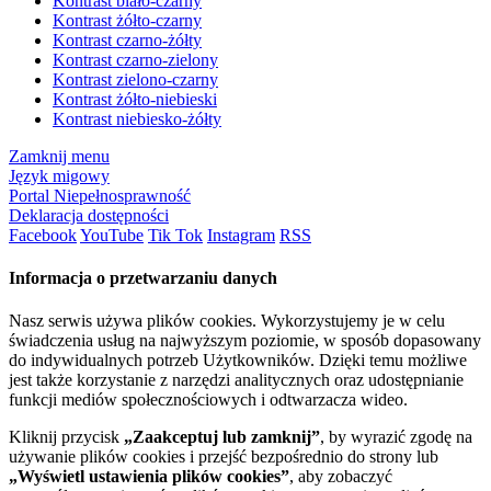
Kontrast biało-czarny
Kontrast żółto-czarny
Kontrast czarno-żółty
Kontrast czarno-zielony
Kontrast zielono-czarny
Kontrast żółto-niebieski
Kontrast niebiesko-żółty
Zamknij menu
Język migowy
Portal Niepełnosprawność
Deklaracja dostępności
Facebook
YouTube
Tik Tok
Instagram
RSS
Informacja o przetwarzaniu danych
Nasz serwis używa plików cookies. Wykorzystujemy je w celu
świadczenia usług na najwyższym poziomie, w sposób dopasowany
do indywidualnych potrzeb Użytkowników. Dzięki temu możliwe
jest także korzystanie z narzędzi analitycznych oraz udostępnianie
funkcji mediów społecznościowych i odtwarzacza wideo.
Kliknij przycisk
„Zaakceptuj lub zamknij”
, by wyrazić zgodę na
używanie plików cookies i przejść bezpośrednio do strony lub
„Wyświetl ustawienia plików cookies”
, aby zobaczyć