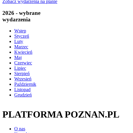
Zobacz wydarzenia na planie
2026 - wybrane
wydarzenia
Wstęp
Styczeń
Luty
Marzec
Kwiecień
Maj
Czerwiec
Lipiec
Sierpień
Wrzesień
Październik
Listopad
Grudzień
PLATFORMA POZNAN.PL
O nas