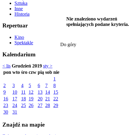
Sztuka
Inne
Historia
Nie znaleziono wydarzeń
spełniających podane kryteria.
Repertuar
Kino
Spektakle
Do góry
Kalendarium
< lis
Grudzień 2019
sty >
pon
wto
śro
czw
pią
sob
nie
1
2
3
4
5
6
7
8
9
10
11
12
13
14
15
16
17
18
19
20
21
22
23
24
25
26
27
28
29
30
31
Znajdź na mapie