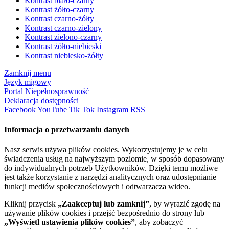
Kontrast biało-czarny
Kontrast żółto-czarny
Kontrast czarno-żółty
Kontrast czarno-zielony
Kontrast zielono-czarny
Kontrast żółto-niebieski
Kontrast niebiesko-żółty
Zamknij menu
Język migowy
Portal Niepełnosprawność
Deklaracja dostępności
Facebook
YouTube
Tik Tok
Instagram
RSS
Informacja o przetwarzaniu danych
Nasz serwis używa plików cookies. Wykorzystujemy je w celu
świadczenia usług na najwyższym poziomie, w sposób dopasowany
do indywidualnych potrzeb Użytkowników. Dzięki temu możliwe
jest także korzystanie z narzędzi analitycznych oraz udostępnianie
funkcji mediów społecznościowych i odtwarzacza wideo.
Kliknij przycisk
„Zaakceptuj lub zamknij”
, by wyrazić zgodę na
używanie plików cookies i przejść bezpośrednio do strony lub
„Wyświetl ustawienia plików cookies”
, aby zobaczyć