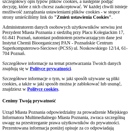
szczegółowy opis typów plików cookies, a następnie podjąć
decyzję, które z nich chcesz zaakceptować. W każdej chwili istnieje
możliwość zarządzania ustawieniami plików cookies - w stopce
strony umieściliśmy link do
"Zmień ustawienia Cookies"
.
Administratorem danych osobowych użytkowników serwisu jest
Prezydent Miasta Poznania z siedzibą przy Placu Kolegiackim 17,
61-841 Poznań, natomiast podmiotem przetwarzającym dane jest
Instytut Chemii Bioorganicznej PAN - Poznańskie Centrum
Superkomputerowo-Sieciowe (PCSS) ul. Noskowskiego 12/14, 61-
704 Poznań.
Szczegółowe informacje na temat przetwarzania Twoich danych
znajdują się w
Polityce prywatności
.
Szczegółowe informacje o tym, w jaki sposób używane są pliki
cookies, a także w jaki sposób można je zablokować lub usunąć,
znajdziesz w
Polityce cookies
.
Cenimy Twoją prywatność
Urząd Miasta Poznania odpowiedzialny za prowadzenie Miejskiego
Informatora Multimedialnego Miasta Poznania, zwraca szczególną
uwagę na przestrzeganie prawa użytkowników do prywatności.
Prezentowana informacja poniżej opisuje za co odpowiadają