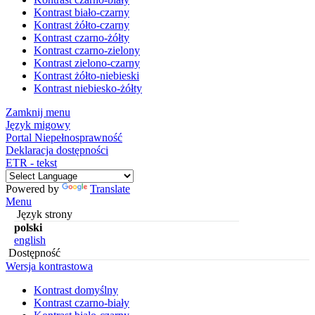
Kontrast biało-czarny
Kontrast żółto-czarny
Kontrast czarno-żółty
Kontrast czarno-zielony
Kontrast zielono-czarny
Kontrast żółto-niebieski
Kontrast niebiesko-żółty
Zamknij menu
Język migowy
Portal Niepełnosprawność
Deklaracja dostępności
ETR - tekst
Powered by
Translate
Menu
Język strony
polski
english
Dostępność
Wersja kontrastowa
Kontrast domyślny
Kontrast czarno-biały