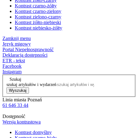
Kontrast żółto-czarny
Kontrast czarno-żółty
Kontrast czarno-zielony
Kontrast zielono-czarny
Kontrast żółto-niebieski
Kontrast niebiesko-żółty
Zamknij menu
Język migowy
Portal Niepełnosprawność
Deklaracja dostępności
ETR - tekst
Facebook
Instagram
Szukaj
szukaj artykułów i wydarzeń
Wyszukaj
Linia miasta Poznań
61 646 33 44
Dostępność
Wersja kontrastowa
Kontrast domyślny
Kontrast czarno-biały