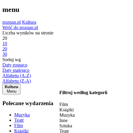
menu
poznan.pl
Kultura
Wróć do poznan.pl
Liczba wyników na stronie
20
10
20
30
Sortuj wg
Daty rosnąco
Daty malejąco
Alfabetu (A-Z)
Alfabetu (Z-A)
Kultura
Menu
Filtruj według kategorii
Polecane wydarzenia
Film
Książki
Muzyka
Muzyka
Teatr
Inne
Film
Sztuka
Książki
Teatr