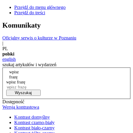
Przejdź do menu głównego
Przejdź do treści
Komunikaty
Oficjalny serwis o kulturze w Poznaniu
|
PL
polski
english
szukaj artykułów i wydarzeń
wpisz
frazę
wpisz frazę
Wyszukaj
Dostępność
Wersja kontrastowa
Kontrast domyślny
Kontrast czarno-biały
Kontrast biało-czarny