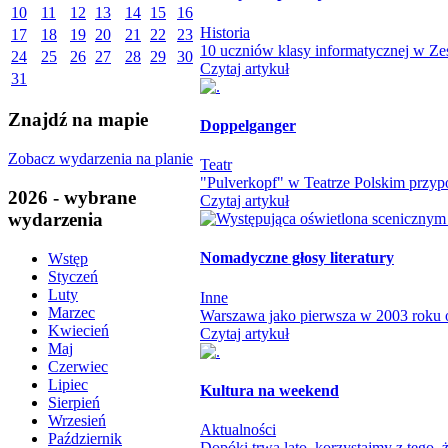
10
11
12
13
14
15
16
Historia
17
18
19
20
21
22
23
10 uczniów klasy informatycznej w Zes
24
25
26
27
28
29
30
Czytaj artykuł
31
Znajdź na mapie
Doppelganger
Zobacz wydarzenia na planie
Teatr
"Pulverkopf" w Teatrze Polskim przypo
2026 - wybrane
Czytaj artykuł
wydarzenia
Nomadyczne głosy literatury
Wstęp
Styczeń
Luty
Inne
Marzec
Warszawa jako pierwsza w 2003 roku otw
Kwiecień
Czytaj artykuł
Maj
Czerwiec
Lipiec
Kultura na weekend
Sierpień
Wrzesień
Aktualności
Październik
Dopóki trwa lato, korzystajmy z tego