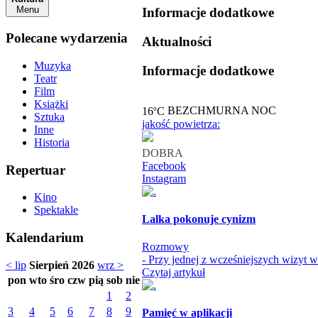
Menu
Informacje dodatkowe
Polecane wydarzenia
Aktualności
Muzyka
Informacje dodatkowe
Teatr
Film
Książki
o
16
C
BEZCHMURNA NOC
Sztuka
jakość powietrza:
Inne
Historia
DOBRA
Facebook
Repertuar
Instagram
Kino
Spektakle
Lalka pokonuje cynizm
Kalendarium
Rozmowy
- Przy jednej z wcześniejszych wizyt 
< lip
Sierpień 2026
wrz >
Czytaj artykuł
pon
wto
śro
czw
pią
sob
nie
1
2
3
4
5
6
7
8
9
Pamięć w aplikacji