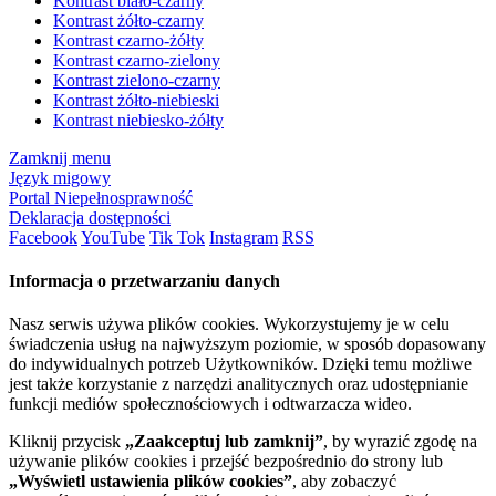
Kontrast biało-czarny
Kontrast żółto-czarny
Kontrast czarno-żółty
Kontrast czarno-zielony
Kontrast zielono-czarny
Kontrast żółto-niebieski
Kontrast niebiesko-żółty
Zamknij menu
Język migowy
Portal Niepełnosprawność
Deklaracja dostępności
Facebook
YouTube
Tik Tok
Instagram
RSS
Informacja o przetwarzaniu danych
Nasz serwis używa plików cookies. Wykorzystujemy je w celu
świadczenia usług na najwyższym poziomie, w sposób dopasowany
do indywidualnych potrzeb Użytkowników. Dzięki temu możliwe
jest także korzystanie z narzędzi analitycznych oraz udostępnianie
funkcji mediów społecznościowych i odtwarzacza wideo.
Kliknij przycisk
„Zaakceptuj lub zamknij”
, by wyrazić zgodę na
używanie plików cookies i przejść bezpośrednio do strony lub
„Wyświetl ustawienia plików cookies”
, aby zobaczyć