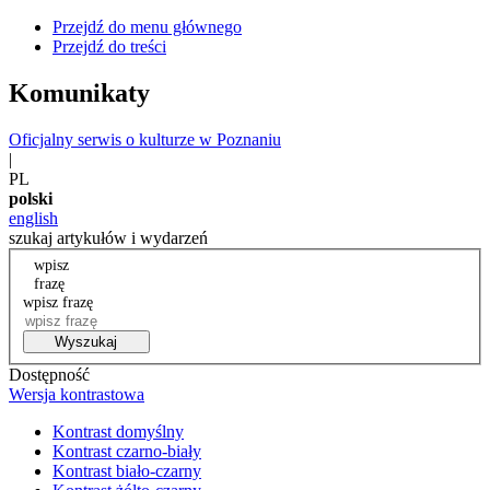
Przejdź do menu głównego
Przejdź do treści
Komunikaty
Oficjalny serwis o kulturze w Poznaniu
|
PL
polski
english
szukaj artykułów i wydarzeń
wpisz
frazę
wpisz frazę
Wyszukaj
Dostępność
Wersja kontrastowa
Kontrast domyślny
Kontrast czarno-biały
Kontrast biało-czarny