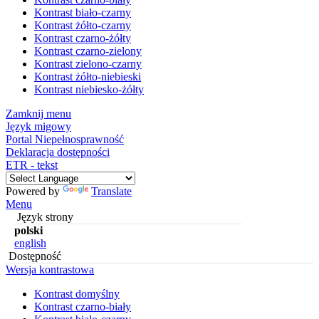
Kontrast biało-czarny
Kontrast żółto-czarny
Kontrast czarno-żółty
Kontrast czarno-zielony
Kontrast zielono-czarny
Kontrast żółto-niebieski
Kontrast niebiesko-żółty
Zamknij menu
Język migowy
Portal Niepełnosprawność
Deklaracja dostępności
ETR - tekst
Powered by
Translate
Menu
Język strony
polski
english
Dostępność
Wersja kontrastowa
Kontrast domyślny
Kontrast czarno-biały