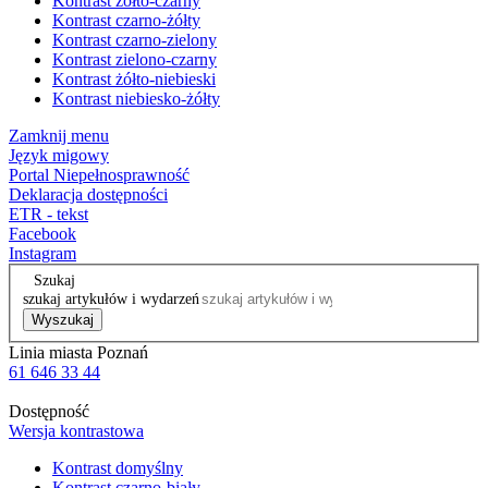
Kontrast żółto-czarny
Kontrast czarno-żółty
Kontrast czarno-zielony
Kontrast zielono-czarny
Kontrast żółto-niebieski
Kontrast niebiesko-żółty
Zamknij menu
Język migowy
Portal Niepełnosprawność
Deklaracja dostępności
ETR - tekst
Facebook
Instagram
Szukaj
szukaj artykułów i wydarzeń
Wyszukaj
Linia miasta Poznań
61 646 33 44
Dostępność
Wersja kontrastowa
Kontrast domyślny
Kontrast czarno-biały