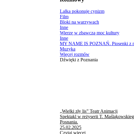
Lalka pokonuje cynizm
Film
Bloki na warzywach
Inne
Wierzę w zbawczą moc kultury
Inne
MY NAME IS POZNAŃ. Piosenki z mi
Muzyka
Więcej rozmów
Dźwięki z Poznania
„Wielki zły lis” Teatr Animacji
Spektakl w reżyserii T. Maśląkowskie
Posnania.
25.02.2025
Czytaj więcej