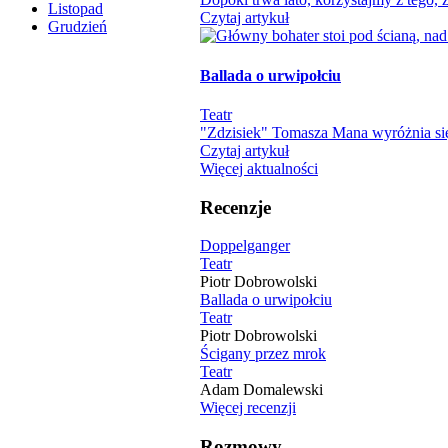
Listopad
Czytaj artykuł
Grudzień
Ballada o urwipołciu
Teatr
"Zdzisiek" Tomasza Mana wyróżnia się
Czytaj artykuł
Więcej aktualności
Recenzje
Doppelganger
Teatr
Piotr Dobrowolski
Ballada o urwipołciu
Teatr
Piotr Dobrowolski
Ścigany przez mrok
Teatr
Adam Domalewski
Więcej recenzji
Rozmowy