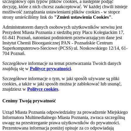
szczegółowy opis typów plików cookies, a następnie podjąć
decyzję, które z nich chcesz zaakceptować. W każdej chwili istnieje
możliwość zarządzania ustawieniami plików cookies - w stopce
strony umieściliśmy link do
"Zmień ustawienia Cookies"
.
Administratorem danych osobowych użytkowników serwisu jest
Prezydent Miasta Poznania z siedzibą przy Placu Kolegiackim 17,
61-841 Poznań, natomiast podmiotem przetwarzającym dane jest
Instytut Chemii Bioorganicznej PAN - Poznańskie Centrum
Superkomputerowo-Sieciowe (PCSS) ul. Noskowskiego 12/14, 61-
704 Poznań.
Szczegółowe informacje na temat przetwarzania Twoich danych
znajdują się w
Polityce prywatności
.
Szczegółowe informacje o tym, w jaki sposób używane są pliki
cookies, a także w jaki sposób można je zablokować lub usunąć,
znajdziesz w
Polityce cookies
.
Cenimy Twoją prywatność
Urząd Miasta Poznania odpowiedzialny za prowadzenie Miejskiego
Informatora Multimedialnego Miasta Poznania, zwraca szczególną
uwagę na przestrzeganie prawa użytkowników do prywatności.
Prezentowana informacja poniżej opisuje za co odpowiadają