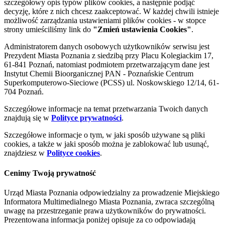
szczegółowy opis typów plików cookies, a następnie podjąć
decyzję, które z nich chcesz zaakceptować. W każdej chwili istnieje
możliwość zarządzania ustawieniami plików cookies - w stopce
strony umieściliśmy link do
"Zmień ustawienia Cookies"
.
Administratorem danych osobowych użytkowników serwisu jest
Prezydent Miasta Poznania z siedzibą przy Placu Kolegiackim 17,
61-841 Poznań, natomiast podmiotem przetwarzającym dane jest
Instytut Chemii Bioorganicznej PAN - Poznańskie Centrum
Superkomputerowo-Sieciowe (PCSS) ul. Noskowskiego 12/14, 61-
704 Poznań.
Szczegółowe informacje na temat przetwarzania Twoich danych
znajdują się w
Polityce prywatności
.
Szczegółowe informacje o tym, w jaki sposób używane są pliki
cookies, a także w jaki sposób można je zablokować lub usunąć,
znajdziesz w
Polityce cookies
.
Cenimy Twoją prywatność
Urząd Miasta Poznania odpowiedzialny za prowadzenie Miejskiego
Informatora Multimedialnego Miasta Poznania, zwraca szczególną
uwagę na przestrzeganie prawa użytkowników do prywatności.
Prezentowana informacja poniżej opisuje za co odpowiadają