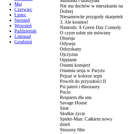
Minionki i straszydła
Maj
Nie ma duchów w mieszkaniu na
Czerwiec
Dobrej
Lipiec
Niesamowite przygody skarpetek
Sierpień
3. Ale kosmos!
Wrzesień
Nimrods: A Green Day Comedy
Październik
O czym sobie nie mówimy
Listopad
Obsesja
Grudzień
Odyseja
Odzyskany
Ojczyzna
Opętanie
Ostatni konsjerż
Ostatnia sesja w Paryżu
Pejzaż w kolorze sepii
Powrót do przyszłości II
Psi patrol i dinozaury
Pucio
Requiem dla snu
Savage House
Sirat
Słodkie życie
Spider-Man: Całkiem nowy
dzień
Straszny film