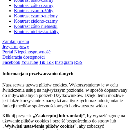
Kontrast biało-czarny
Kontrast żółto-czarny
Kontrast czarno-żółty
Kontrast czarno-zielony
Kontrast zielono-czarny
Kontrast żółto-niebieski
Kontrast niebiesko-żółty
Zamknij menu
Język migowy
Portal Niepełnosprawność
Deklaracja dostępności
Facebook
YouTube
Tik Tok
Instagram
RSS
Informacja o przetwarzaniu danych
Nasz serwis używa plików cookies. Wykorzystujemy je w celu
świadczenia usług na najwyższym poziomie, w sposób dopasowany
do indywidualnych potrzeb Użytkowników. Dzięki temu możliwe
jest także korzystanie z narzędzi analitycznych oraz udostępnianie
funkcji mediów społecznościowych i odtwarzacza wideo.
Kliknij przycisk
„Zaakceptuj lub zamknij”
, by wyrazić zgodę na
używanie plików cookies i przejść bezpośrednio do strony lub
„Wyświetl ustawienia plików cookies”
, aby zobaczyć