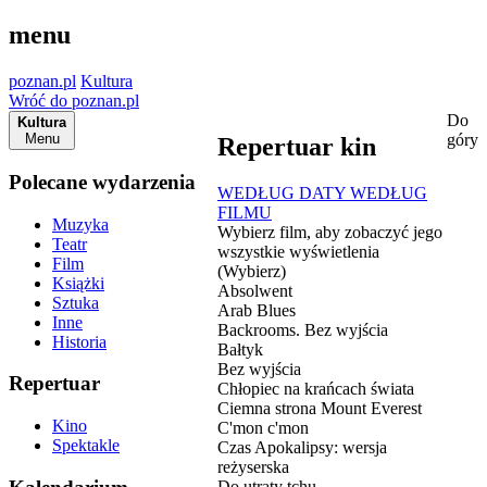
menu
poznan.pl
Kultura
Wróć do poznan.pl
Do
Kultura
Menu
góry
Repertuar kin
Polecane wydarzenia
WEDŁUG DATY
WEDŁUG
FILMU
Muzyka
Wybierz film, aby zobaczyć jego
Teatr
wszystkie wyświetlenia
Film
(Wybierz)
Książki
Absolwent
Sztuka
Arab Blues
Inne
Backrooms. Bez wyjścia
Historia
Bałtyk
Bez wyjścia
Repertuar
Chłopiec na krańcach świata
Ciemna strona Mount Everest
Kino
C'mon c'mon
Spektakle
Czas Apokalipsy: wersja
reżyserska
Do utraty tchu