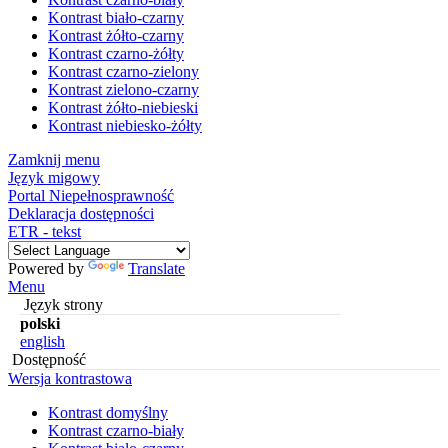
Kontrast biało-czarny
Kontrast żółto-czarny
Kontrast czarno-żółty
Kontrast czarno-zielony
Kontrast zielono-czarny
Kontrast żółto-niebieski
Kontrast niebiesko-żółty
Zamknij menu
Język migowy
Portal Niepełnosprawność
Deklaracja dostępności
ETR - tekst
Powered by
Translate
Menu
Język strony
polski
english
Dostępność
Wersja kontrastowa
Kontrast domyślny
Kontrast czarno-biały