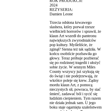
ROK PRODUKCJI:
2024
REŻYSERIA:
Damien Leone
Trzecia odsłona krwawego
slashera, który porwał rzesze
wielbicieli horrorów i sprawił, że
klaun Art wszedł do panteonu
największych zwyrodnialców
pop kultury. Myśleliście, że
zginął? Sienna też tak sądziła. W
końcu osobiście pozbawiła go
głowy. Teraz próbuje pozbierać
się po rodzinnej tragedii i ułożyć
sobie życie. W sennym Miles
County wszyscy już szykują się
do świąt i nie podejrzewają, że
wkrótce poleje się krew. Żądny
mordu klaun Art, z pomocą
nieczystych sił, powraca, by siać
śmierć, zadawać ból i sycić się
ludzkim cierpieniem. Tym razem
nie działa jednak sam. U jego
boku staje ogarnięta szaleństwem