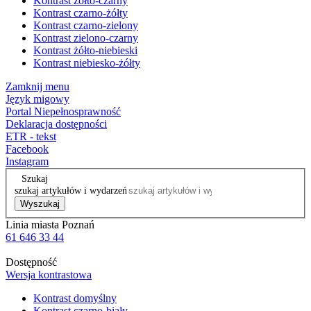
Kontrast żółto-czarny
Kontrast czarno-żółty
Kontrast czarno-zielony
Kontrast zielono-czarny
Kontrast żółto-niebieski
Kontrast niebiesko-żółty
Zamknij menu
Język migowy
Portal Niepełnosprawność
Deklaracja dostępności
ETR - tekst
Facebook
Instagram
Szukaj
szukaj artykułów i wydarzeń
Wyszukaj
Linia miasta Poznań
61 646 33 44
Dostępność
Wersja kontrastowa
Kontrast domyślny
Kontrast czarno-biały