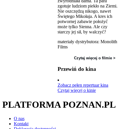
zwyrodniała dama. Ta para
zgotuje ludziom piekło na Ziemi.
Nie oszczędzą nikogo, nawet
Świętego Mikołaja. A kres ich
potwornej zabawie położyć
może tylko Sienna. Ale czy
starczy jej sił, by walczyć?
materiały dystrybutora: Monolith
Films
Czytaj więcej o filmie >
Przewiń do kina
Zobacz pełen repertuar kina
Czytaj więcej o kinie
PLATFORMA POZNAN.PL
O nas
Kontakt
Deklaracja dostępności