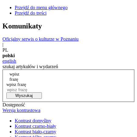
Przejdź do menu głównego
Przejdź do treści
Komunikaty
Oficjalny serwis o kulturze w Poznaniu
|
PL
polski
english
szukaj artykułów i wydarzeń
wpisz
frazę
wpisz frazę
Wyszukaj
Dostępność
Wersja kontrastowa
Kontrast domyślny
Kontrast czarno-biały
Kontrast biało-czarny