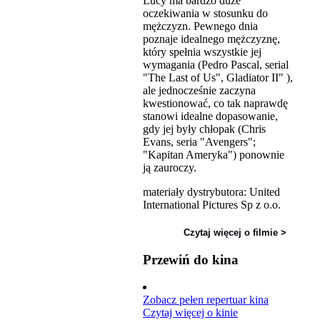
Lucy ma bardzo duże
oczekiwania w stosunku do
mężczyzn. Pewnego dnia
poznaje idealnego mężczyznę,
który spełnia wszystkie jej
wymagania (Pedro Pascal, serial
"The Last of Us", Gladiator II" ),
ale jednocześnie zaczyna
kwestionować, co tak naprawdę
stanowi idealne dopasowanie,
gdy jej były chłopak (Chris
Evans, seria "Avengers";
"Kapitan Ameryka") ponownie
ją zauroczy.
materiały dystrybutora: United
International Pictures Sp z o.o.
Czytaj więcej o filmie >
Przewiń do kina
Zobacz pełen repertuar kina
Czytaj więcej o kinie