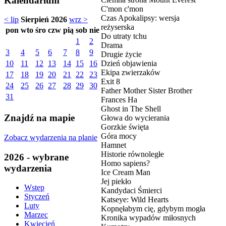
Kalendarium
C'mon c'mon
Czas Apokalipsy: wersja
< lip
Sierpień 2026
wrz >
reżyserska
pon
wto
śro
czw
pią
sob
nie
Do utraty tchu
1
2
Drama
3
4
5
6
7
8
9
Drugie życie
Dzień objawienia
10
11
12
13
14
15
16
Ekipa zwierzaków
17
18
19
20
21
22
23
Exit 8
24
25
26
27
28
29
30
Father Mother Sister Brother
31
Frances Ha
Ghost in The Shell
Znajdź na mapie
Głowa do wycierania
Gorzkie święta
Góra mocy
Zobacz wydarzenia na planie
Hamnet
Historie równoległe
2026 - wybrane
Homo sapiens?
wydarzenia
Ice Cream Man
Jej piekło
Wstęp
Kandydaci Śmierci
Styczeń
Katseye: Wild Hearts
Luty
Kopnęłabym cię, gdybym mogła
Marzec
Kronika wypadów miłosnych
Kwiecień