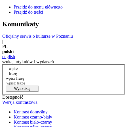
Przejdź do menu głównego
Przejdź do treści
Komunikaty
Oficjalny serwis o kulturze w Poznaniu
|
PL
polski
english
szukaj artykułów i wydarzeń
wpisz
frazę
wpisz frazę
Wyszukaj
Dostępność
Wersja kontrastowa
Kontrast domyślny
Kontrast czarno-biały
Kontrast biało-czarny