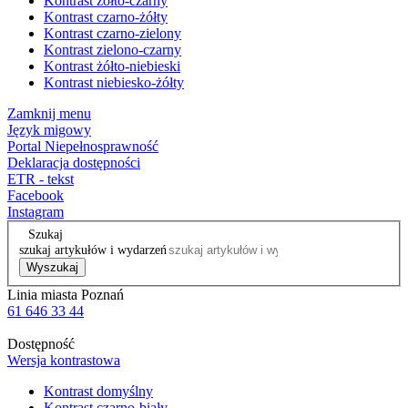
Kontrast żółto-czarny
Kontrast czarno-żółty
Kontrast czarno-zielony
Kontrast zielono-czarny
Kontrast żółto-niebieski
Kontrast niebiesko-żółty
Zamknij menu
Język migowy
Portal Niepełnosprawność
Deklaracja dostępności
ETR - tekst
Facebook
Instagram
Szukaj
szukaj artykułów i wydarzeń
Wyszukaj
Linia miasta Poznań
61 646 33 44
Dostępność
Wersja kontrastowa
Kontrast domyślny
Kontrast czarno-biały