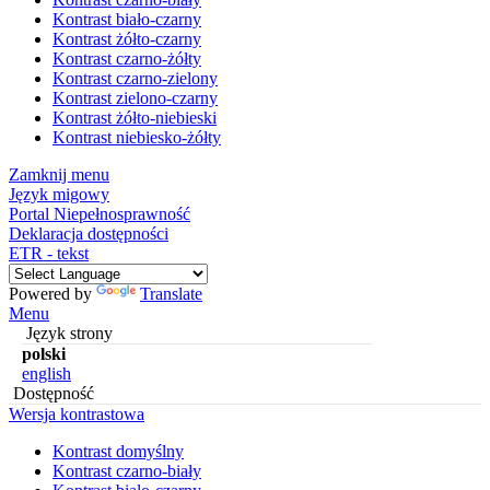
Kontrast biało-czarny
Kontrast żółto-czarny
Kontrast czarno-żółty
Kontrast czarno-zielony
Kontrast zielono-czarny
Kontrast żółto-niebieski
Kontrast niebiesko-żółty
Zamknij menu
Język migowy
Portal Niepełnosprawność
Deklaracja dostępności
ETR - tekst
Powered by
Translate
Menu
Język strony
polski
english
Dostępność
Wersja kontrastowa
Kontrast domyślny
Kontrast czarno-biały