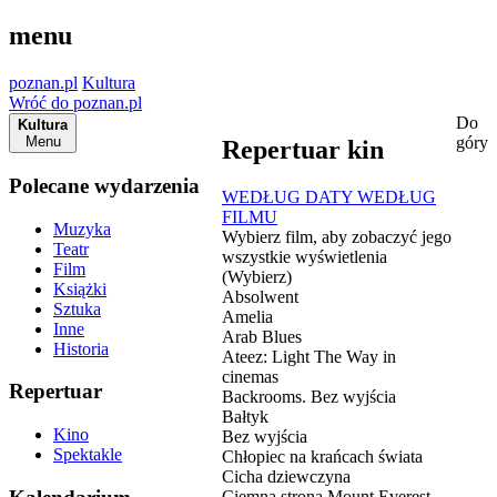
menu
poznan.pl
Kultura
Wróć do poznan.pl
Do
Kultura
Menu
góry
Repertuar kin
Polecane wydarzenia
WEDŁUG DATY
WEDŁUG
FILMU
Muzyka
Wybierz film, aby zobaczyć jego
Teatr
wszystkie wyświetlenia
Film
(Wybierz)
Książki
Absolwent
Sztuka
Amelia
Inne
Arab Blues
Historia
Ateez: Light The Way in
cinemas
Repertuar
Backrooms. Bez wyjścia
Bałtyk
Kino
Bez wyjścia
Spektakle
Chłopiec na krańcach świata
Cicha dziewczyna
Ciemna strona Mount Everest