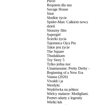
Pucio
Requiem dla snu
Savage House
Sirat
Słodkie życie
Spider-Man: Całkiem nowy
dzień
Straszny film
Supergirl
Ścieżki życia
Tajemnica Ojca Pio
Takie jest życie
The Square
Thudakkam
Toy Story 5
Tylko jedna noc
Umamusume: Pretty Derby -
Beginning of a New Era
Vaiana (2026)
Vivaldi i ja
Werdykt
Wędrówka na północ
Wielcy malarze: Modigliani.
Portret odarty z legendy
Wielki łuk