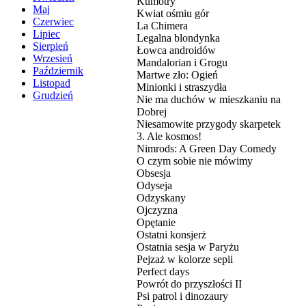
Kumotry
Maj
Kwiat ośmiu gór
Czerwiec
La Chimera
Lipiec
Legalna blondynka
Sierpień
Łowca androidów
Wrzesień
Mandalorian i Grogu
Październik
Martwe zło: Ogień
Listopad
Minionki i straszydła
Grudzień
Nie ma duchów w mieszkaniu na
Dobrej
Niesamowite przygody skarpetek
3. Ale kosmos!
Nimrods: A Green Day Comedy
O czym sobie nie mówimy
Obsesja
Odyseja
Odzyskany
Ojczyzna
Opętanie
Ostatni konsjerż
Ostatnia sesja w Paryżu
Pejzaż w kolorze sepii
Perfect days
Powrót do przyszłości II
Psi patrol i dinozaury