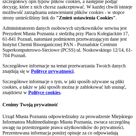
szczegółowy opis typów plików cookies, a następnie podjąć
decyzję, które z nich chcesz zaakceptować. W każdej chwili istnieje
możliwość zarządzania ustawieniami plików cookies - w stopce
strony umieściliśmy link do
"Zmień ustawienia Cookies"
.
Administratorem danych osobowych użytkowników serwisu jest
Prezydent Miasta Poznania z siedzibą przy Placu Kolegiackim 17,
61-841 Poznań, natomiast podmiotem przetwarzającym dane jest
Instytut Chemii Bioorganicznej PAN - Poznańskie Centrum
Superkomputerowo-Sieciowe (PCSS) ul. Noskowskiego 12/14, 61-
704 Poznań.
Szczegółowe informacje na temat przetwarzania Twoich danych
znajdują się w
Polityce prywatności
.
Szczegółowe informacje o tym, w jaki sposób używane są pliki
cookies, a także w jaki sposób można je zablokować lub usunąć,
znajdziesz w
Polityce cookies
.
Cenimy Twoją prywatność
Urząd Miasta Poznania odpowiedzialny za prowadzenie Miejskiego
Informatora Multimedialnego Miasta Poznania, zwraca szczególną
uwagę na przestrzeganie prawa użytkowników do prywatności.
Prezentowana informacja poniżej opisuje za co odpowiadają