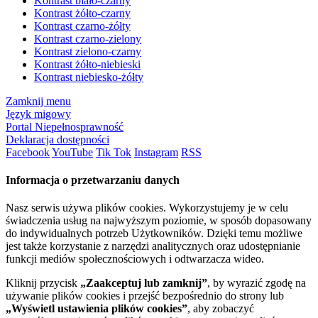
Kontrast biało-czarny
Kontrast żółto-czarny
Kontrast czarno-żółty
Kontrast czarno-zielony
Kontrast zielono-czarny
Kontrast żółto-niebieski
Kontrast niebiesko-żółty
Zamknij menu
Język migowy
Portal Niepełnosprawność
Deklaracja dostępności
Facebook
YouTube
Tik Tok
Instagram
RSS
Informacja o przetwarzaniu danych
Nasz serwis używa plików cookies. Wykorzystujemy je w celu
świadczenia usług na najwyższym poziomie, w sposób dopasowany
do indywidualnych potrzeb Użytkowników. Dzięki temu możliwe
jest także korzystanie z narzędzi analitycznych oraz udostępnianie
funkcji mediów społecznościowych i odtwarzacza wideo.
Kliknij przycisk
„Zaakceptuj lub zamknij”
, by wyrazić zgodę na
używanie plików cookies i przejść bezpośrednio do strony lub
„Wyświetl ustawienia plików cookies”
, aby zobaczyć