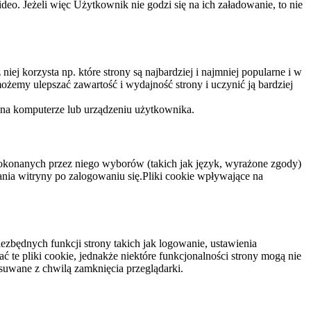
eo. Jeżeli więc Użytkownik nie godzi się na ich załadowanie, to nie
niej korzysta np. które strony są najbardziej i najmniej popularne i w
żemy ulepszać zawartość i wydajność strony i uczynić ją bardziej
 na komputerze lub urządzeniu użytkownika.
dokonanych przez niego wyborów (takich jak język, wyrażone zgody)
wania witryny po zalogowaniu się.Pliki cookie wpływające na
ezbędnych funkcji strony takich jak logowanie, ustawienia
 te pliki cookie, jednakże niektóre funkcjonalności strony mogą nie
suwane z chwilą zamknięcia przeglądarki.