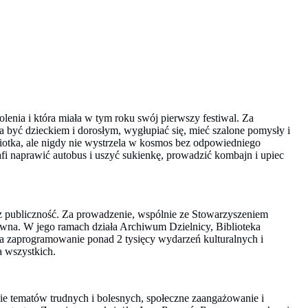
lenia i która miała w tym roku swój pierwszy festiwal. Za
 być dzieckiem i dorosłym, wygłupiać się, mieć szalone pomysły i
ciotka, ale nigdy nie wystrzela w kosmos bez odpowiedniego
rafi naprawić autobus i uszyć sukienkę, prowadzić kombajn i upiec
ez publiczność. Za prowadzenie, wspólnie ze Stowarzyszeniem
łówna. W jego ramach działa Archiwum Dzielnicy, Biblioteka
a zaprogramowanie ponad 2 tysięcy wydarzeń kulturalnych i
a wszystkich.
e tematów trudnych i bolesnych, społeczne zaangażowanie i