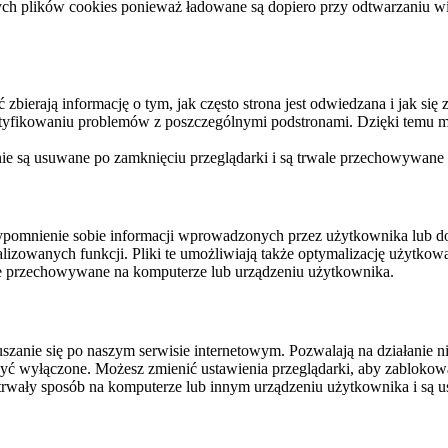
ych plików cookies ponieważ ładowane są dopiero przy odtwarzaniu wid
ierają informację o tym, jak często strona jest odwiedzana i jak się z 
ntyfikowaniu problemów z poszczególnymi podstronami. Dzięki temu mo
 nie są usuwane po zamknięciu przeglądarki i są trwale przechowywane
rzypomnienie sobie informacji wprowadzonych przez użytkownika lub 
nalizowanych funkcji. Pliki te umożliwiają także optymalizację użytko
ale przechowywane na komputerze lub urządzeniu użytkownika.
szanie się po naszym serwisie internetowym. Pozwalają na działanie ni
yć wyłączone. Możesz zmienić ustawienia przeglądarki, aby zablokować
trwały sposób na komputerze lub innym urządzeniu użytkownika i są u