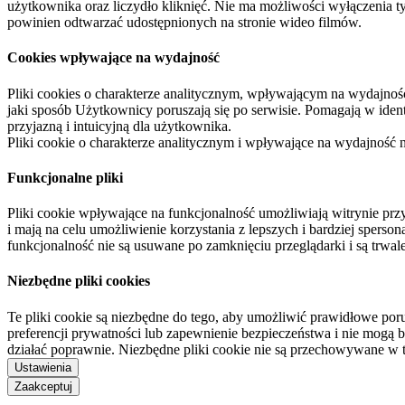
użytkownika oraz liczydło kliknięć. Nie ma możliwości wyłączenia t
powinien odtwarzać udostępnionych na stronie wideo filmów.
Cookies wpływające na wydajność
Pliki cookies o charakterze analitycznym, wpływającym na wydajność zb
jaki sposób Użytkownicy poruszają się po serwisie. Pomagają w ide
przyjazną i intuicyjną dla użytkownika.
Pliki cookie o charakterze analitycznym i wpływające na wydajność
Funkcjonalne pliki
Pliki cookie wpływające na funkcjonalność umożliwiają witrynie p
i mają na celu umożliwienie korzystania z lepszych i bardziej sperso
funkcjonalność nie są usuwane po zamknięciu przeglądarki i są trw
Niezbędne pliki cookies
Te pliki cookie są niezbędne do tego, aby umożliwić prawidłowe poru
preferencji prywatności lub zapewnienie bezpieczeństwa i nie mogą b
działać poprawnie. Niezbędne pliki cookie nie są przechowywane w 
Ustawienia
Zaakceptuj