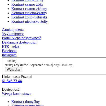
Kontrast żółto-czarny
Kontrast czarno-żółty
Kontrast czarno-zielony
Kontrast zielono-czarny
Kontrast żółto-niebieski
Kontrast niebiesko-żółty
Zamknij menu
Język migowy
Portal Niepełnosprawność
Deklaracja dostępności
ETR - tekst
Facebook
Instagram
Szukaj
szukaj artykułów i wydarzeń
Wyszukaj
Linia miasta Poznań
61 646 33 44
Dostępność
Wersja kontrastowa
Kontrast domyślny
Kontrast czarno-biały