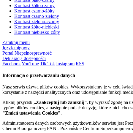
Kontrast biało-czarny
Kontrast żółto-czarny
Kontrast czarno-żółty
Kontrast czarno-zielony
Kontrast zielono-czarny
Kontrast żółto-niebieski
Kontrast niebiesko-żółty
Zamknij menu
Język migowy
Portal Niepełnosprawność
Deklaracja dostępności
Facebook
YouTube
Tik Tok
Instagram
RSS
Informacja o przetwarzaniu danych
Nasz serwis używa plików cookies. Wykorzystujemy je w celu świa
korzystanie z narzędzi analitycznych oraz udostępnianie funkcji me
Kliknij przycisk
„Zaakceptuj lub zamknij”
, by wyrazić zgodę na u
typów plików cookies, a następnie podjąć decyzję, które z nich chce
"Zmień ustawienia Cookies"
.
Administratorem danych osobowych użytkowników serwisu jest Prezyd
Chemii Bioorganicznej PAN - Poznańskie Centrum Superkomputerow