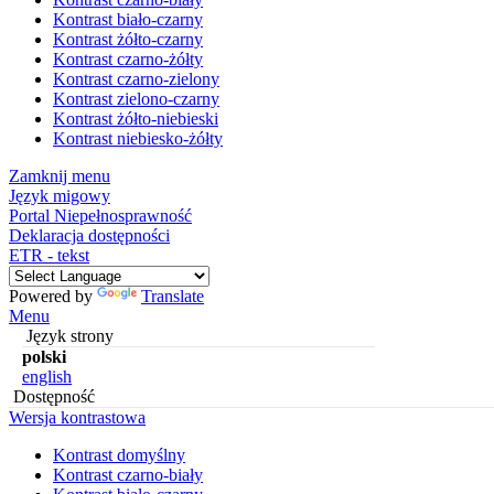
Kontrast biało-czarny
Kontrast żółto-czarny
Kontrast czarno-żółty
Kontrast czarno-zielony
Kontrast zielono-czarny
Kontrast żółto-niebieski
Kontrast niebiesko-żółty
Zamknij menu
Język migowy
Portal Niepełnosprawność
Deklaracja dostępności
ETR - tekst
Powered by
Translate
Menu
Język strony
polski
english
Dostępność
Wersja kontrastowa
Kontrast domyślny
Kontrast czarno-biały