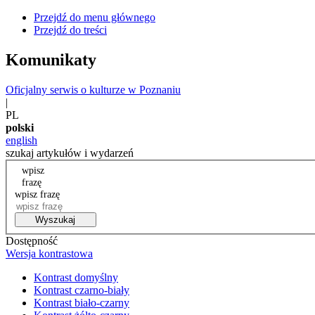
Przejdź do menu głównego
Przejdź do treści
Komunikaty
Oficjalny serwis o kulturze w Poznaniu
|
PL
polski
english
szukaj artykułów i wydarzeń
wpisz
frazę
wpisz frazę
Wyszukaj
Dostępność
Wersja kontrastowa
Kontrast domyślny
Kontrast czarno-biały
Kontrast biało-czarny