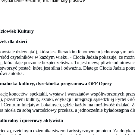
 Wydarzenie Sezonu!, fot. materiały prasowe
owiek Kultury
żek dla dzieci
wstaje dziewiąta!), która jest literackim fenomenem jednoczącym poko
wśród czytelników w każdym wieku. - Ciocia Jadzia pokazuje, że można
, która daje poczucie bezpieczeństwa. To jest niewątpliwie odlotowa 
 stworzyć postać, która jest silna i odważna. Dlatego Ciocia Jadzia pot
mówi autorka.
imatorka kultury, dyrektorka programowa OFF Opery
izację koncetów, spektakli, wystaw i warsztatów współtworzonych prz
zestrzeni kultury, sztuki, edykacji i integracji sąsiedzkiej Fyrtel G
 i Centrum Inicjatyw Lokalnych, gdzie każdy ma możliwość działać. Z
ra niosła za sobą wartościowy przekaz, a jednocześnie byładostępna dl
ulturalny i queerowy aktywista
edzą, rzetelnym dziennikarstwem i artystycznym polotem. Za dotykani