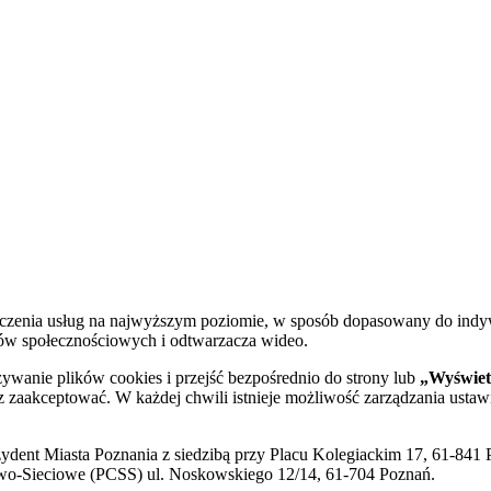
dczenia usług na najwyższym poziomie, w sposób dopasowany do indy
diów społecznościowych i odtwarzacza wideo.
żywanie plików cookies i przejść bezpośrednio do strony lub
„Wyświetl
sz zaakceptować. W każdej chwili istnieje możliwość zarządzania ustaw
ent Miasta Poznania z siedzibą przy Placu Kolegiackim 17, 61-841 P
o-Sieciowe (PCSS) ul. Noskowskiego 12/14, 61-704 Poznań.