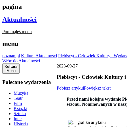
pagina
Aktualności
Pominąłeś menu
menu
poznan.pl
Kultura
Aktualności
Plebiscyt - Człowiek Kultury i Wyd
Wróć do Aktualności
2023-09-27
Kultura
Menu
Plebiscyt - Człowiek Kultur
Polecane wydarzenia
Pobierz artykuł
Powiększ tekst
Muzyka
Teatr
Przed nami kolejne wydanie Pl
Film
sezonu. Nominowanych w naszym
Książki
Sztuka
Inne
Historia