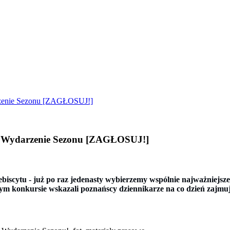
arzenie Sezonu [ZAGŁOSUJ!]
y i Wydarzenie Sezonu [ZAGŁOSUJ!]
ebiscytu - już po raz jedenasty wybierzemy wspólnie najważniejs
 konkursie wskazali poznańscy dziennikarze na co dzień zajmują