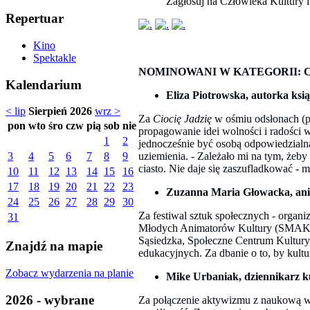
Zagłosuj na Człowieka Kultury i
Repertuar
Kino
Spektakle
NOMINOWANI W KATEGORII: Czł
Kalendarium
Eliza Piotrowska,
autorka ksią
< lip
Sierpień 2026
wrz >
Za
Ciocię Jadzię
w ośmiu odsłonach (po
pon
wto
śro
czw
pią
sob
nie
propagowanie idei wolności i radości 
1
2
jednocześnie być osobą odpowiedzialną
uziemienia. - Zależało mi na tym, żeby
3
4
5
6
7
8
9
ciasto. Nie daje się zaszufladkować - 
10
11
12
13
14
15
16
17
18
19
20
21
22
23
Zuzanna Maria Głowacka, an
24
25
26
27
28
29
30
Za festiwal sztuk społecznych - organ
31
Młodych Animatorów Kultury (SMAK), pr
Sąsiedzka, Społeczne Centrum Kultury
Znajdź na mapie
edukacyjnych. Za dbanie o to, by kultu
Zobacz wydarzenia na planie
Mike Urbaniak, dziennikarz k
2026 - wybrane
Za połączenie aktywizmu z naukową wi