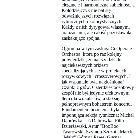
elegancję i harmoniczną subtelność, a
Kołodziejczyk nie bał się
odważniejszych rozwiązań
rytmicznych i kolorystycznych.
Każdy z nich dyrygował własnymi
aranżacjami, ale całość pozostawała
zaskakująco spójna.
Ogromna w tym zasługa CoOperate
Orchestra, która po raz kolejny
potwierdziła, że należy dziś do
najciekawszych orkiestr
specjalizujących się w projektach
rozrywkowych i crossoverowych. I
jak wspaniale była nagłośniona!
Czapki z głów. Czterdziestoosobowy
zespół nie był jedynie efektownym
tłem dla wokalistów, a stał się
pełnoprawnym bohaterem koncertu.
Fundamentem brzmienia była
imponująca sekcja rytmiczna: Michał
Dąbrówka, Jaś Dąbrówka, Filip
Dzierżawski, Artur "BooBoo"
Twarowski, Szymon Szczot i Marcin
"Mały" Górny i Paweł Gusnar.