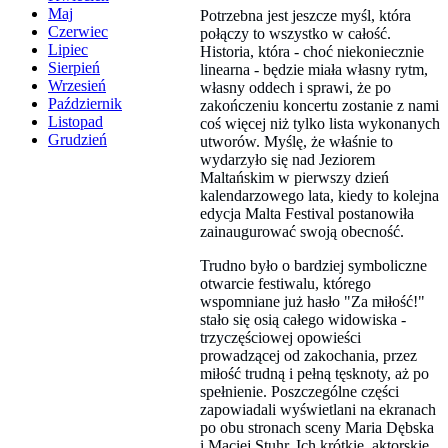
Maj
Potrzebna jest jeszcze myśl, która
Czerwiec
połączy to wszystko w całość.
Lipiec
Historia, która - choć niekoniecznie
Sierpień
linearna - będzie miała własny rytm,
Wrzesień
własny oddech i sprawi, że po
Październik
zakończeniu koncertu zostanie z nami
Listopad
coś więcej niż tylko lista wykonanych
Grudzień
utworów. Myślę, że właśnie to
wydarzyło się nad Jeziorem
Maltańskim w pierwszy dzień
kalendarzowego lata, kiedy to kolejna
edycja Malta Festival postanowiła
zainaugurować swoją obecność.
Trudno było o bardziej symboliczne
otwarcie festiwalu, którego
wspomniane już hasło "Za miłość!"
stało się osią całego widowiska -
trzyczęściowej opowieści
prowadzącej od zakochania, przez
miłość trudną i pełną tęsknoty, aż po
spełnienie. Poszczególne części
zapowiadali wyświetlani na ekranach
po obu stronach sceny Maria Dębska
i Maciej Stuhr. Ich krótkie, aktorskie