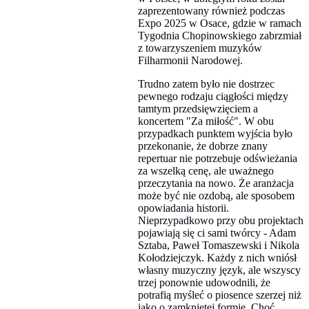
zaprezentowany również podczas
Expo 2025 w Osace, gdzie w ramach
Tygodnia Chopinowskiego zabrzmiał
z towarzyszeniem muzyków
Filharmonii Narodowej.
Trudno zatem było nie dostrzec
pewnego rodzaju ciągłości między
tamtym przedsięwzięciem a
koncertem "Za miłość". W obu
przypadkach punktem wyjścia było
przekonanie, że dobrze znany
repertuar nie potrzebuje odświeżania
za wszelką cenę, ale uważnego
przeczytania na nowo. Że aranżacja
może być nie ozdobą, ale sposobem
opowiadania historii.
Nieprzypadkowo przy obu projektach
pojawiają się ci sami twórcy - Adam
Sztaba, Paweł Tomaszewski i Nikola
Kołodziejczyk. Każdy z nich wniósł
własny muzyczny język, ale wszyscy
trzej ponownie udowodnili, że
potrafią myśleć o piosence szerzej niż
jako o zamkniętej formie. Choć