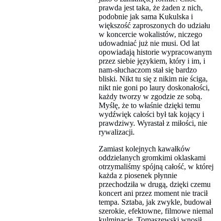
prawda jest taka, że żaden z nich,
podobnie jak sama Kukulska i
większość zaproszonych do udziału
w koncercie wokalistów, niczego
udowadniać już nie musi. Od lat
opowiadają historie wypracowanym
przez siebie językiem, który i im, i
nam-słuchaczom stał się bardzo
bliski. Nikt tu się z nikim nie ściga,
nikt nie goni po laury doskonałości,
każdy tworzy w zgodzie ze sobą.
Myślę, że to właśnie dzięki temu
wydźwięk całości był tak kojący i
prawdziwy. Wyrastał z miłości, nie
rywalizacji.
Zamiast kolejnych kawałków
oddzielanych gromkimi oklaskami
otrzymaliśmy spójną całość, w której
każda z piosenek płynnie
przechodziła w drugą, dzięki czemu
koncert ani przez moment nie tracił
tempa. Sztaba, jak zwykle, budował
szerokie, efektowne, filmowe niemal
kulminacje. Tomaszewski wnosił