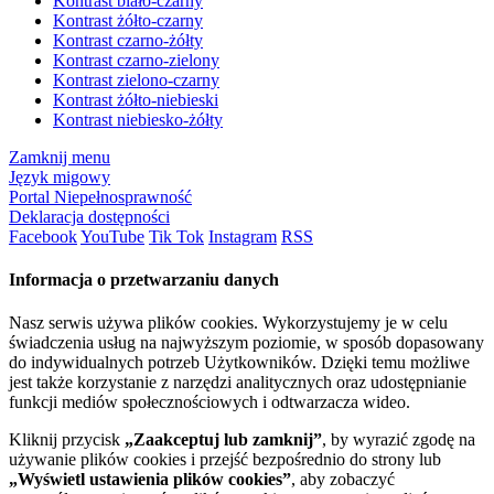
Kontrast biało-czarny
Kontrast żółto-czarny
Kontrast czarno-żółty
Kontrast czarno-zielony
Kontrast zielono-czarny
Kontrast żółto-niebieski
Kontrast niebiesko-żółty
Zamknij menu
Język migowy
Portal Niepełnosprawność
Deklaracja dostępności
Facebook
YouTube
Tik Tok
Instagram
RSS
Informacja o przetwarzaniu danych
Nasz serwis używa plików cookies. Wykorzystujemy je w celu
świadczenia usług na najwyższym poziomie, w sposób dopasowany
do indywidualnych potrzeb Użytkowników. Dzięki temu możliwe
jest także korzystanie z narzędzi analitycznych oraz udostępnianie
funkcji mediów społecznościowych i odtwarzacza wideo.
Kliknij przycisk
„Zaakceptuj lub zamknij”
, by wyrazić zgodę na
używanie plików cookies i przejść bezpośrednio do strony lub
„Wyświetl ustawienia plików cookies”
, aby zobaczyć