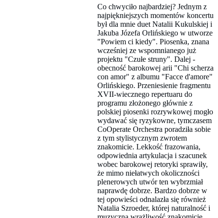
Co chwyciło najbardziej? Jednym z
najpiękniejszych momentów koncertu
był dla mnie duet Natalii Kukulskiej i
Jakuba Józefa Orlińskiego w utworze
"Powiem ci kiedy". Piosenka, znana
wcześniej ze wspomnianego już
projektu "Czułe struny". Dalej -
obecność barokowej arii "Chi scherza
con amor" z albumu "Facce d'amore"
Orlińskiego. Przeniesienie fragmentu
XVII-wiecznego repertuaru do
programu złożonego głównie z
polskiej piosenki rozrywkowej mogło
wydawać się ryzykowne, tymczasem
CoOperate Orchestra poradziła sobie
z tym stylistycznym zwrotem
znakomicie. Lekkość frazowania,
odpowiednia artykulacja i szacunek
wobec barokowej retoryki sprawiły,
że mimo niełatwych okoliczności
plenerowych utwór ten wybrzmiał
naprawdę dobrze. Bardzo dobrze w
tej opowieści odnalazła się również
Natalia Szroeder, której naturalność i
muzyczna wrażliwość znakomicie