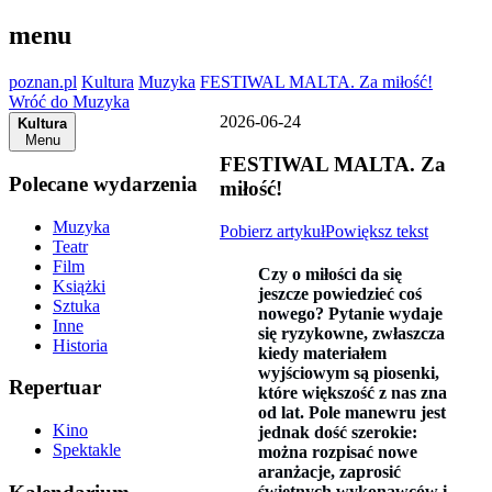
menu
poznan.pl
Kultura
Muzyka
FESTIWAL MALTA. Za miłość!
Wróć do Muzyka
2026-06-24
Kultura
Menu
FESTIWAL MALTA. Za
Polecane wydarzenia
miłość!
Muzyka
Pobierz artykuł
Powiększ tekst
Teatr
Film
Czy o miłości da się
Książki
jeszcze powiedzieć coś
Sztuka
nowego? Pytanie wydaje
Inne
się ryzykowne, zwłaszcza
Historia
kiedy materiałem
wyjściowym są piosenki,
Repertuar
które większość z nas zna
od lat. Pole manewru jest
Kino
jednak dość szerokie:
Spektakle
można rozpisać nowe
aranżacje, zaprosić
świetnych wykonawców i