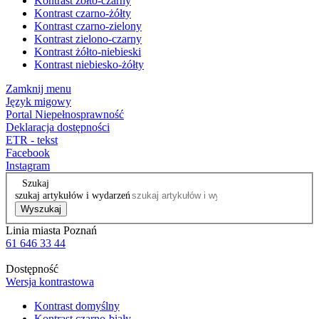
Kontrast żółto-czarny
Kontrast czarno-żółty
Kontrast czarno-zielony
Kontrast zielono-czarny
Kontrast żółto-niebieski
Kontrast niebiesko-żółty
Zamknij menu
Język migowy
Portal Niepełnosprawność
Deklaracja dostępności
ETR - tekst
Facebook
Instagram
Szukaj
szukaj artykułów i wydarzeń
Wyszukaj
Linia miasta Poznań
61 646 33 44
Dostępność
Wersja kontrastowa
Kontrast domyślny
Kontrast czarno-biały