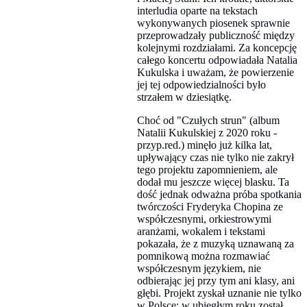
interludia oparte na tekstach
wykonywanych piosenek sprawnie
przeprowadzały publiczność między
kolejnymi rozdziałami. Za koncepcję
całego koncertu odpowiadała Natalia
Kukulska i uważam, że powierzenie
jej tej odpowiedzialności było
strzałem w dziesiątkę.
Choć od "Czułych strun" (album
Natalii Kukulskiej z 2020 roku -
przyp.red.) minęło już kilka lat,
upływający czas nie tylko nie zakrył
tego projektu zapomnieniem, ale
dodał mu jeszcze więcej blasku. Ta
dość jednak odważna próba spotkania
twórczości Fryderyka Chopina ze
współczesnymi, orkiestrowymi
aranżami, wokalem i tekstami
pokazała, że z muzyką uznawaną za
pomnikową można rozmawiać
współczesnym językiem, nie
odbierając jej przy tym ani klasy, ani
głębi. Projekt zyskał uznanie nie tylko
w Polsce; w ubiegłym roku został