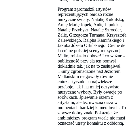
Program zgromadził artystów
reprezentujących bardzo różne
muzyczne światy: Natalię Kukulską,
Annę Marię Jopek, Anitę Lipnicką,
Natalię Przybysz, Natalię Szroeder,
Zalię, Grzegorza Turnaua, Krzysztofa
Zalewskiego, Ralpha Kamińskiego i
Jakuba Józefa Orlińskiego. Creme de
la crème polskiej sceny muzycznej.
Malto, robisz to dobrze! I co ważne -
publiczność przyjęła ten pomysł
dokładnie tak, jak na to zasługiwał.
Tłumy zgromadzone nad Jeziorem
Maltańskim reagowały równie
entuzjastycznie na największe
przeboje, jak i na mniej oczywiste
muzyczne wybory. Były owacje po
solówkach, śpiewanie razem z
artystami, ale też uważna cisza w
momentach bardziej kameralnych. To
zawsze dobry znak. Pokazuje, że
ambitniejszy program wcale nie musi
oznaczać utraty kontaktu z odbiorcą.