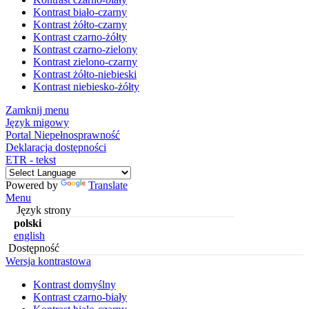
Kontrast biało-czarny
Kontrast żółto-czarny
Kontrast czarno-żółty
Kontrast czarno-zielony
Kontrast zielono-czarny
Kontrast żółto-niebieski
Kontrast niebiesko-żółty
Zamknij menu
Język migowy
Portal Niepełnosprawność
Deklaracja dostępności
ETR - tekst
Powered by
Translate
Menu
Język strony
polski
english
Dostępność
Wersja kontrastowa
Kontrast domyślny
Kontrast czarno-biały