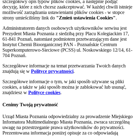
szczegółowy opis typów plików cookies, a następnie podjąć
decyzję, które z nich chcesz zaakceptować. W każdej chwili istnieje
możliwość zarządzania ustawieniami plików cookies - w stopce
strony umieściliśmy link do
"Zmień ustawienia Cookies"
.
Administratorem danych osobowych użytkowników serwisu jest
Prezydent Miasta Poznania z siedzibą przy Placu Kolegiackim 17,
61-841 Poznań, natomiast podmiotem przetwarzającym dane jest
Instytut Chemii Bioorganicznej PAN - Poznańskie Centrum
Superkomputerowo-Sieciowe (PCSS) ul. Noskowskiego 12/14, 61-
704 Poznań.
Szczegółowe informacje na temat przetwarzania Twoich danych
znajdują się w
Polityce prywatności
.
Szczegółowe informacje o tym, w jaki sposób używane są pliki
cookies, a także w jaki sposób można je zablokować lub usunąć,
znajdziesz w
Polityce cookies
.
Cenimy Twoją prywatność
Urząd Miasta Poznania odpowiedzialny za prowadzenie Miejskiego
Informatora Multimedialnego Miasta Poznania, zwraca szczególną
uwagę na przestrzeganie prawa użytkowników do prywatności.
Prezentowana informacja poniżej opisuje za co odpowiadają