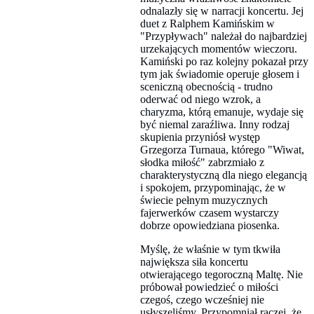
odnalazły się w narracji koncertu. Jej
duet z Ralphem Kamińskim w
"Przypływach" należał do najbardziej
urzekających momentów wieczoru.
Kamiński po raz kolejny pokazał przy
tym jak świadomie operuje głosem i
sceniczną obecnością - trudno
oderwać od niego wzrok, a
charyzma, którą emanuje, wydaje się
być niemal zaraźliwa. Inny rodzaj
skupienia przyniósł występ
Grzegorza Turnaua, którego "Wiwat,
słodka miłość" zabrzmiało z
charakterystyczną dla niego elegancją
i spokojem, przypominając, że w
świecie pełnym muzycznych
fajerwerków czasem wystarczy
dobrze opowiedziana piosenka.
Myślę, że właśnie w tym tkwiła
największa siła koncertu
otwierającego tegoroczną Maltę. Nie
próbował powiedzieć o miłości
czegoś, czego wcześniej nie
usłyszeliśmy. Przypomniał raczej, że