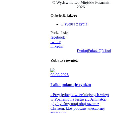
© Wydawnictwo Miejskie Posnania
2026
Odwiedź także:
O życiu i z życia
Podziel się
facebook
twitter
linkedin
Drukuj
Pokaż QR kod
Zobacz również
08.08.2026
Lalka pokonuje cynizm
- Przy jednej z wcześniejszych wizyt
w Poznaniu na festiwalu Animator,
gdy byliśmy tutaj obaj razem z
Chrisem, ktoś podczas wieczornej
rozmowy...