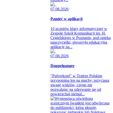
07.08.2026
Pamięć w aplikacji
10 uczniów klasy informatycznej w
Zespole Szkół Komunikacji im. H.
Cegielskiego w Poznaniu, pod opieką
nauczycielki, stworzyło edukacyjną
aplikację na...
07.08.2026
Doppelganger
"Pulverkopf" w Teatrze Polskim
przypomina lep na muchy: przyciąga
uwagę widzów, często nie
pozwalając na oderwanie się od
powierzchni niemal...