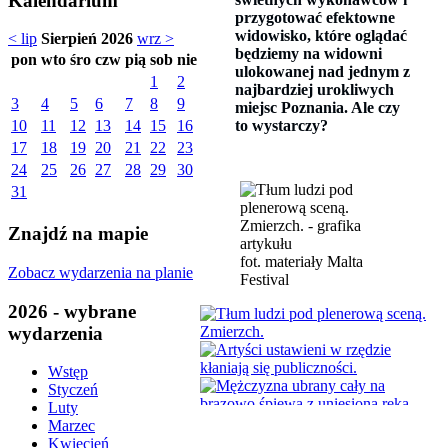
Kalendarium
przygotować efektowne
widowisko, które oglądać
< lip
Sierpień 2026
wrz >
będziemy na widowni
pon
wto
śro
czw
pią
sob
nie
ulokowanej nad jednym z
1
2
najbardziej urokliwych
3
4
5
6
7
8
9
miejsc Poznania. Ale czy
to wystarczy?
10
11
12
13
14
15
16
17
18
19
20
21
22
23
24
25
26
27
28
29
30
31
Znajdź na mapie
fot. materiały Malta
Zobacz wydarzenia na planie
Festival
2026 - wybrane
wydarzenia
Wstęp
Styczeń
Luty
Marzec
Kwiecień