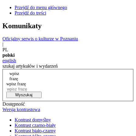
Przejdź do menu głównego
Przejdź do treści
Komunikaty
Oficjalny serwis o kulturze w Poznaniu
|
PL
polski
english
szukaj artykułów i wydarzeń
wpisz
frazę
wpisz frazę
Wyszukaj
Dostępność
Wersja kontrastowa
Kontrast domyślny
Kontrast czarno-biały
Kontrast biało-czarny