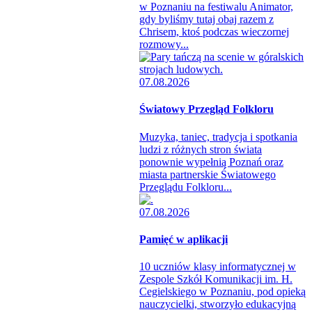
w Poznaniu na festiwalu Animator,
gdy byliśmy tutaj obaj razem z
Chrisem, ktoś podczas wieczornej
rozmowy...
07.08.2026
Światowy Przegląd Folkloru
Muzyka, taniec, tradycja i spotkania
ludzi z różnych stron świata
ponownie wypełnią Poznań oraz
miasta partnerskie Światowego
Przeglądu Folkloru...
07.08.2026
Pamięć w aplikacji
10 uczniów klasy informatycznej w
Zespole Szkół Komunikacji im. H.
Cegielskiego w Poznaniu, pod opieką
nauczycielki, stworzyło edukacyjną