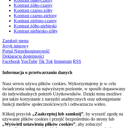
Kontrast biało-czarny
Kontrast żółto-czarny
Kontrast czarno-żółty
Kontrast czarno-zielony
Kontrast zielono-czarny
Kontrast żółto-niebieski
Kontrast niebiesko-żółty
Zamknij menu
Język migowy
Portal Niepełnosprawność
Deklaracja dostępności
Facebook
YouTube
Tik Tok
Instagram
RSS
Informacja o przetwarzaniu danych
Nasz serwis używa plików cookies. Wykorzystujemy je w celu
świadczenia usług na najwyższym poziomie, w sposób dopasowany
do indywidualnych potrzeb Użytkowników. Dzięki temu możliwe
jest także korzystanie z narzędzi analitycznych oraz udostępnianie
funkcji mediów społecznościowych i odtwarzacza wideo.
Kliknij przycisk
„Zaakceptuj lub zamknij”
, by wyrazić zgodę na
używanie plików cookies i przejść bezpośrednio do strony lub
„Wyświetl ustawienia plików cookies”
, aby zobaczyć