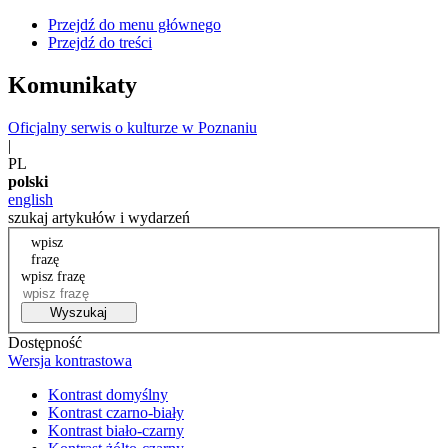
Przejdź do menu głównego
Przejdź do treści
Komunikaty
Oficjalny serwis o kulturze w Poznaniu
|
PL
polski
english
szukaj artykułów i wydarzeń
wpisz
frazę
wpisz frazę
Wyszukaj
Dostępność
Wersja kontrastowa
Kontrast domyślny
Kontrast czarno-biały
Kontrast biało-czarny