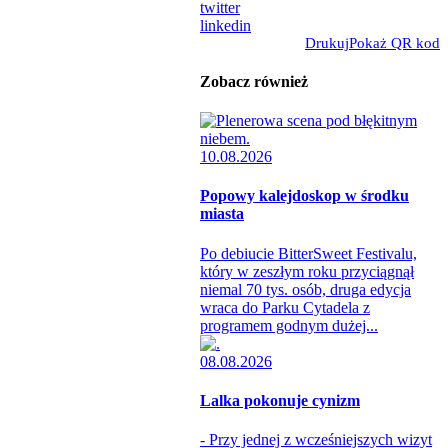
twitter
linkedin
Drukuj
Pokaż QR kod
Zobacz również
10.08.2026
Popowy kalejdoskop w środku
miasta
Po debiucie BitterSweet Festivalu,
który w zeszłym roku przyciągnął
niemal 70 tys. osób, druga edycja
wraca do Parku Cytadela z
programem godnym dużej...
08.08.2026
Lalka pokonuje cynizm
- Przy jednej z wcześniejszych wizyt