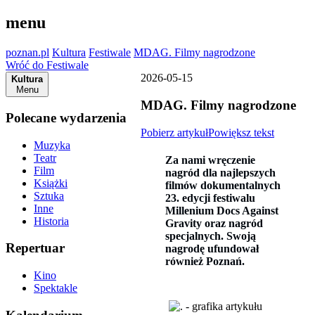
menu
poznan.pl
Kultura
Festiwale
MDAG. Filmy nagrodzone
Wróć do Festiwale
2026-05-15
Kultura
Menu
MDAG. Filmy nagrodzone
Polecane wydarzenia
Pobierz artykuł
Powiększ tekst
Muzyka
Teatr
Za nami wręczenie
Film
nagród dla najlepszych
Książki
filmów dokumentalnych
Sztuka
23. edycji festiwalu
Inne
Millenium Docs Against
Historia
Gravity oraz nagród
specjalnych. Swoją
Repertuar
nagrodę ufundował
również Poznań.
Kino
Spektakle