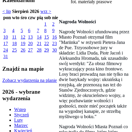
Kalendarium
fot. materiały prasowe
< lip
Sierpień 2026
wrz >
pon
wto
śro
czw
pią
sob
nie
Nagroda Wolności
1
2
3
4
5
6
7
8
9
Nagrodę Wolności ufundowaną przez
Miasto Poznań otrzymał film
10
11
12
13
14
15
16
"Mariinka" w reżyserii Pietera-Jana
17
18
19
20
21
22
23
de Pue. Trzyosobowe jury w
24
25
26
27
28
29
30
składzie: Lidia Duda, Piotr Jacoń i
31
Aleksandra Hromada, tak uzasadniło
swój werdykt: "Za obraz filmowy
Znajdź na mapie
wykraczający poza kino frontowe.
Losy braci prowadzą nas nie tylko na
dwie barykady wojny: ukraińską i
Zobacz wydarzenia na planie
rosyjską, ale przenoszą nas też do
Stanów Zjednoczonych, gdzie
2026 - wybrane
widzimy, że okrucieństwo wojny, a
wydarzenia
więc pozbawianie wolności i
godności, może mieć początek także
Wstęp
na wygodnej kanapie, ze strzelbą
Styczeń
myśliwego u boku."
Luty
Marzec
Nagroda Wolności Miasta Poznań co
Kwiecień
roku trafia do filmu, który który