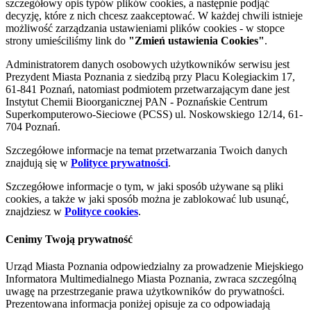
szczegółowy opis typów plików cookies, a następnie podjąć
decyzję, które z nich chcesz zaakceptować. W każdej chwili istnieje
możliwość zarządzania ustawieniami plików cookies - w stopce
strony umieściliśmy link do
"Zmień ustawienia Cookies"
.
Administratorem danych osobowych użytkowników serwisu jest
Prezydent Miasta Poznania z siedzibą przy Placu Kolegiackim 17,
61-841 Poznań, natomiast podmiotem przetwarzającym dane jest
Instytut Chemii Bioorganicznej PAN - Poznańskie Centrum
Superkomputerowo-Sieciowe (PCSS) ul. Noskowskiego 12/14, 61-
704 Poznań.
Szczegółowe informacje na temat przetwarzania Twoich danych
znajdują się w
Polityce prywatności
.
Szczegółowe informacje o tym, w jaki sposób używane są pliki
cookies, a także w jaki sposób można je zablokować lub usunąć,
znajdziesz w
Polityce cookies
.
Cenimy Twoją prywatność
Urząd Miasta Poznania odpowiedzialny za prowadzenie Miejskiego
Informatora Multimedialnego Miasta Poznania, zwraca szczególną
uwagę na przestrzeganie prawa użytkowników do prywatności.
Prezentowana informacja poniżej opisuje za co odpowiadają