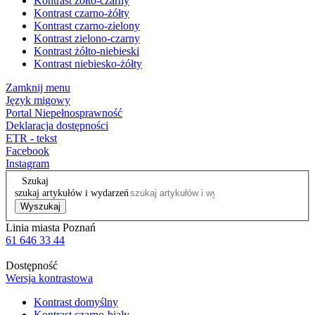
Kontrast żółto-czarny
Kontrast czarno-żółty
Kontrast czarno-zielony
Kontrast zielono-czarny
Kontrast żółto-niebieski
Kontrast niebiesko-żółty
Zamknij menu
Język migowy
Portal Niepełnosprawność
Deklaracja dostępności
ETR - tekst
Facebook
Instagram
Szukaj
szukaj artykułów i wydarzeń
Wyszukaj
Linia miasta Poznań
61 646 33 44
Dostępność
Wersja kontrastowa
Kontrast domyślny
Kontrast czarno-biały