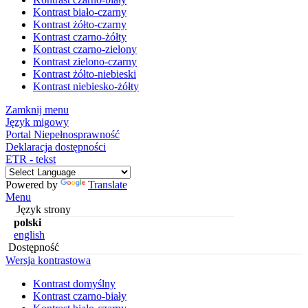
Kontrast biało-czarny
Kontrast żółto-czarny
Kontrast czarno-żółty
Kontrast czarno-zielony
Kontrast zielono-czarny
Kontrast żółto-niebieski
Kontrast niebiesko-żółty
Zamknij menu
Język migowy
Portal Niepełnosprawność
Deklaracja dostępności
ETR - tekst
Powered by
Translate
Menu
Język strony
polski
english
Dostępność
Wersja kontrastowa
Kontrast domyślny
Kontrast czarno-biały