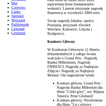
Maj
najwierniej broni fundamentów
Czerwiec
wolności. Laureat otrzymuje nagrodę
Lipiec
finansową w wysokości 3000 euro.
Sierpień
Wrzesień
Swoje nagrody lokalne, oprócz
Październik
Poznania, przyznały również
Listopad
Wrocław, Katowice, Gdynia i
Grudzień
Bydgoszcz.
Konkurs Główny
W Konkursie Głównym 12 filmów
dokumentalnych z całego świata
walczyło o Grand Prix - Nagrodę
Banku Millennium, Nagrodę
FIPRESCI, Nagrodę za Najlepsze
Zdjęcia i Nagrodę za Najlepszy
Montaż. Oto nagrodzone tytuły:
Konkurs główny. Grand Prix -
Nagroda Banku Millenium dla
filmu "Córki góry", reż. Biljana
Tutorov, Petar Glomazić
Konkurs główny. Wyróżnienie
dla filmu "Lis i różowy