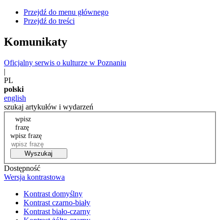
Przejdź do menu głównego
Przejdź do treści
Komunikaty
Oficjalny serwis o kulturze w Poznaniu
|
PL
polski
english
szukaj artykułów i wydarzeń
wpisz
frazę
wpisz frazę
Wyszukaj
Dostępność
Wersja kontrastowa
Kontrast domyślny
Kontrast czarno-biały
Kontrast biało-czarny