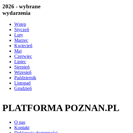
2026 - wybrane
wydarzenia
Wstęp
Styczeń
Luty
Marzec
Kwiecień
Maj
Czerwiec
Lipiec
Sierpień
Wrzesień
Październik
Listopad
Grudzień
PLATFORMA POZNAN.PL
O nas
Kontakt
Deklaracja dostępności