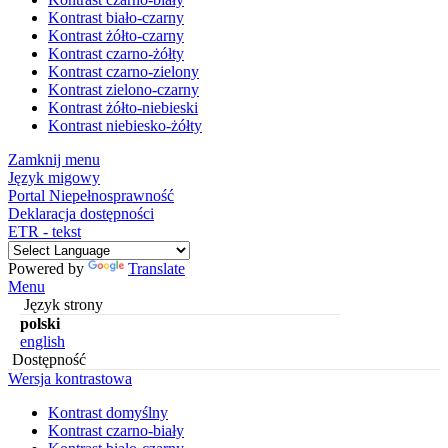
Kontrast biało-czarny
Kontrast żółto-czarny
Kontrast czarno-żółty
Kontrast czarno-zielony
Kontrast zielono-czarny
Kontrast żółto-niebieski
Kontrast niebiesko-żółty
Zamknij menu
Język migowy
Portal Niepełnosprawność
Deklaracja dostępności
ETR - tekst
Powered by
Translate
Menu
Język strony
polski
english
Dostępność
Wersja kontrastowa
Kontrast domyślny
Kontrast czarno-biały