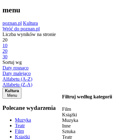
menu
poznan.pl
Kultura
Wróć do poznan.pl
Liczba wyników na stronie
20
10
20
30
Sortuj wg
Daty rosnąco
Daty malejąco
Alfabetu (A-Z)
Alfabetu (Z-A)
Kultura
Menu
Filtruj według kategorii
Polecane wydarzenia
Film
Książki
Muzyka
Muzyka
Teatr
Inne
Film
Sztuka
Książki
Teatr