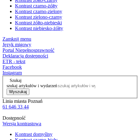
Kontrast żółto-czarny
Kontrast czarno-żółty
Kontrast czarno-zielony
Kontrast zielono-czarny
Kontrast żółto-niebieski
Kontrast niebiesko-żółty
Zamknij menu
Język migowy
Portal Niepełnosprawność
Deklaracja dostępności
ETR - tekst
Facebook
Instagram
Szukaj
szukaj artykułów i wydarzeń
Wyszukaj
Linia miasta Poznań
61 646 33 44
Dostępność
Wersja kontrastowa
Kontrast domyślny
Kontrast czarno-biały