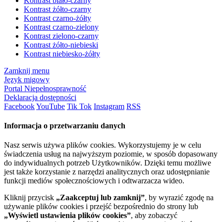
Kontrast biało-czarny
Kontrast żółto-czarny
Kontrast czarno-żółty
Kontrast czarno-zielony
Kontrast zielono-czarny
Kontrast żółto-niebieski
Kontrast niebiesko-żółty
Zamknij menu
Język migowy
Portal Niepełnosprawność
Deklaracja dostępności
Facebook
YouTube
Tik Tok
Instagram
RSS
Informacja o przetwarzaniu danych
Nasz serwis używa plików cookies. Wykorzystujemy je w celu
świadczenia usług na najwyższym poziomie, w sposób dopasowany
do indywidualnych potrzeb Użytkowników. Dzięki temu możliwe
jest także korzystanie z narzędzi analitycznych oraz udostępnianie
funkcji mediów społecznościowych i odtwarzacza wideo.
Kliknij przycisk
„Zaakceptuj lub zamknij”
, by wyrazić zgodę na
używanie plików cookies i przejść bezpośrednio do strony lub
„Wyświetl ustawienia plików cookies”
, aby zobaczyć