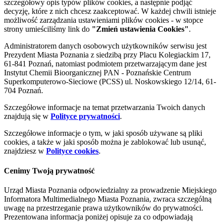
szczegółowy opis typów plików cookies, a następnie podjąć
decyzję, które z nich chcesz zaakceptować. W każdej chwili istnieje
możliwość zarządzania ustawieniami plików cookies - w stopce
strony umieściliśmy link do
"Zmień ustawienia Cookies"
.
Administratorem danych osobowych użytkowników serwisu jest
Prezydent Miasta Poznania z siedzibą przy Placu Kolegiackim 17,
61-841 Poznań, natomiast podmiotem przetwarzającym dane jest
Instytut Chemii Bioorganicznej PAN - Poznańskie Centrum
Superkomputerowo-Sieciowe (PCSS) ul. Noskowskiego 12/14, 61-
704 Poznań.
Szczegółowe informacje na temat przetwarzania Twoich danych
znajdują się w
Polityce prywatności
.
Szczegółowe informacje o tym, w jaki sposób używane są pliki
cookies, a także w jaki sposób można je zablokować lub usunąć,
znajdziesz w
Polityce cookies
.
Cenimy Twoją prywatność
Urząd Miasta Poznania odpowiedzialny za prowadzenie Miejskiego
Informatora Multimedialnego Miasta Poznania, zwraca szczególną
uwagę na przestrzeganie prawa użytkowników do prywatności.
Prezentowana informacja poniżej opisuje za co odpowiadają