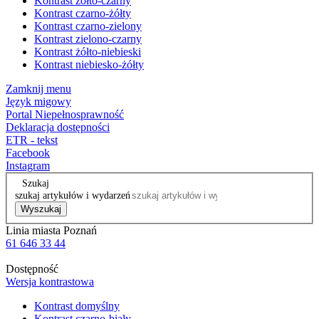
Kontrast żółto-czarny
Kontrast czarno-żółty
Kontrast czarno-zielony
Kontrast zielono-czarny
Kontrast żółto-niebieski
Kontrast niebiesko-żółty
Zamknij menu
Język migowy
Portal Niepełnosprawność
Deklaracja dostępności
ETR - tekst
Facebook
Instagram
Szukaj
szukaj artykułów i wydarzeń
Wyszukaj
Linia miasta Poznań
61 646 33 44
Dostępność
Wersja kontrastowa
Kontrast domyślny
Kontrast czarno-biały