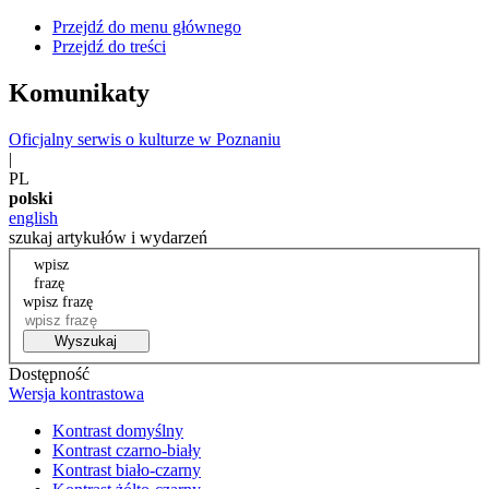
Przejdź do menu głównego
Przejdź do treści
Komunikaty
Oficjalny serwis o kulturze w Poznaniu
|
PL
polski
english
szukaj artykułów i wydarzeń
wpisz
frazę
wpisz frazę
Wyszukaj
Dostępność
Wersja kontrastowa
Kontrast domyślny
Kontrast czarno-biały
Kontrast biało-czarny