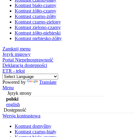
Kontrast biało-czarny
Kontrast żółto-czarny
Kontrast czarno-żółty
Kontrast czarno-zielony
Kontrast zielono-czarny
Kontrast żółto-niebieski
Kontrast niebiesko-żółty
Zamknij menu
Język migowy
Portal Niepełnosprawność
Deklaracja dostępności
ETR - tekst
Powered by
Translate
Menu
Język strony
polski
english
Dostępność
Wersja kontrastowa
Kontrast domyślny
Kontrast czarno-biały