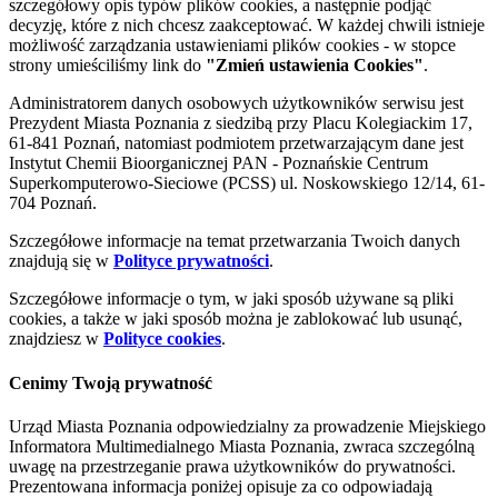
szczegółowy opis typów plików cookies, a następnie podjąć
decyzję, które z nich chcesz zaakceptować. W każdej chwili istnieje
możliwość zarządzania ustawieniami plików cookies - w stopce
strony umieściliśmy link do
"Zmień ustawienia Cookies"
.
Administratorem danych osobowych użytkowników serwisu jest
Prezydent Miasta Poznania z siedzibą przy Placu Kolegiackim 17,
61-841 Poznań, natomiast podmiotem przetwarzającym dane jest
Instytut Chemii Bioorganicznej PAN - Poznańskie Centrum
Superkomputerowo-Sieciowe (PCSS) ul. Noskowskiego 12/14, 61-
704 Poznań.
Szczegółowe informacje na temat przetwarzania Twoich danych
znajdują się w
Polityce prywatności
.
Szczegółowe informacje o tym, w jaki sposób używane są pliki
cookies, a także w jaki sposób można je zablokować lub usunąć,
znajdziesz w
Polityce cookies
.
Cenimy Twoją prywatność
Urząd Miasta Poznania odpowiedzialny za prowadzenie Miejskiego
Informatora Multimedialnego Miasta Poznania, zwraca szczególną
uwagę na przestrzeganie prawa użytkowników do prywatności.
Prezentowana informacja poniżej opisuje za co odpowiadają