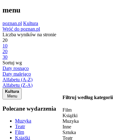
menu
poznan.pl
Kultura
Wróć do poznan.pl
Liczba wyników na stronie
20
10
20
30
Sortuj wg
Daty rosnąco
Daty malejąco
Alfabetu (A-Z)
Alfabetu (Z-A)
Kultura
Menu
Filtruj według kategorii
Polecane wydarzenia
Film
Książki
Muzyka
Muzyka
Teatr
Inne
Film
Sztuka
Książki
Teatr