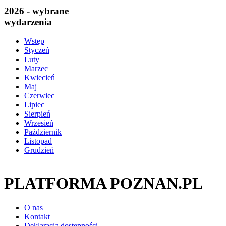
2026 - wybrane
wydarzenia
Wstęp
Styczeń
Luty
Marzec
Kwiecień
Maj
Czerwiec
Lipiec
Sierpień
Wrzesień
Październik
Listopad
Grudzień
PLATFORMA POZNAN.PL
O nas
Kontakt
Deklaracja dostępności