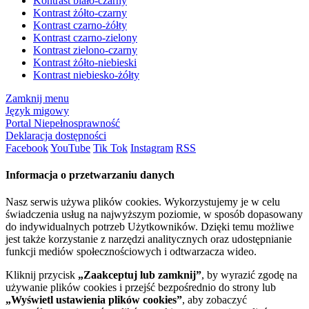
Kontrast biało-czarny
Kontrast żółto-czarny
Kontrast czarno-żółty
Kontrast czarno-zielony
Kontrast zielono-czarny
Kontrast żółto-niebieski
Kontrast niebiesko-żółty
Zamknij menu
Język migowy
Portal Niepełnosprawność
Deklaracja dostępności
Facebook
YouTube
Tik Tok
Instagram
RSS
Informacja o przetwarzaniu danych
Nasz serwis używa plików cookies. Wykorzystujemy je w celu
świadczenia usług na najwyższym poziomie, w sposób dopasowany
do indywidualnych potrzeb Użytkowników. Dzięki temu możliwe
jest także korzystanie z narzędzi analitycznych oraz udostępnianie
funkcji mediów społecznościowych i odtwarzacza wideo.
Kliknij przycisk
„Zaakceptuj lub zamknij”
, by wyrazić zgodę na
używanie plików cookies i przejść bezpośrednio do strony lub
„Wyświetl ustawienia plików cookies”
, aby zobaczyć