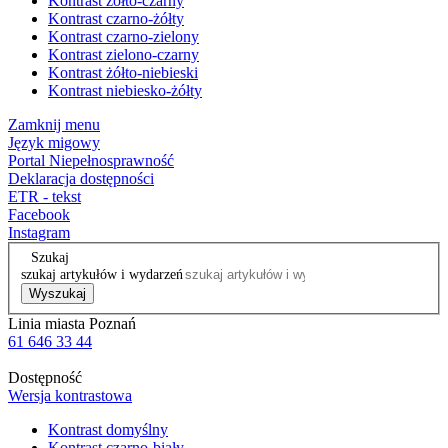
Kontrast żółto-czarny
Kontrast czarno-żółty
Kontrast czarno-zielony
Kontrast zielono-czarny
Kontrast żółto-niebieski
Kontrast niebiesko-żółty
Zamknij menu
Język migowy
Portal Niepełnosprawność
Deklaracja dostępności
ETR - tekst
Facebook
Instagram
Szukaj
szukaj artykułów i wydarzeń
Wyszukaj
Linia miasta Poznań
61 646 33 44
Dostępność
Wersja kontrastowa
Kontrast domyślny
Kontrast czarno-biały