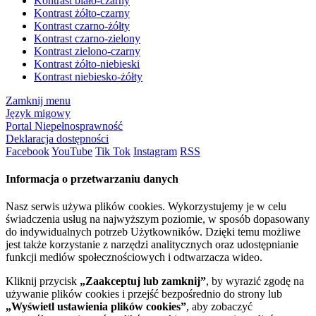
Kontrast biało-czarny
Kontrast żółto-czarny
Kontrast czarno-żółty
Kontrast czarno-zielony
Kontrast zielono-czarny
Kontrast żółto-niebieski
Kontrast niebiesko-żółty
Zamknij menu
Język migowy
Portal Niepełnosprawność
Deklaracja dostępności
Facebook
YouTube
Tik Tok
Instagram
RSS
Informacja o przetwarzaniu danych
Nasz serwis używa plików cookies. Wykorzystujemy je w celu
świadczenia usług na najwyższym poziomie, w sposób dopasowany
do indywidualnych potrzeb Użytkowników. Dzięki temu możliwe
jest także korzystanie z narzędzi analitycznych oraz udostępnianie
funkcji mediów społecznościowych i odtwarzacza wideo.
Kliknij przycisk
„Zaakceptuj lub zamknij”
, by wyrazić zgodę na
używanie plików cookies i przejść bezpośrednio do strony lub
„Wyświetl ustawienia plików cookies”
, aby zobaczyć