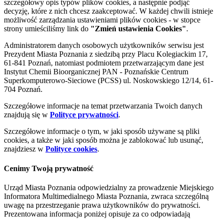
szczegółowy opis typów plików cookies, a następnie podjąć
decyzję, które z nich chcesz zaakceptować. W każdej chwili istnieje
możliwość zarządzania ustawieniami plików cookies - w stopce
strony umieściliśmy link do
"Zmień ustawienia Cookies"
.
Administratorem danych osobowych użytkowników serwisu jest
Prezydent Miasta Poznania z siedzibą przy Placu Kolegiackim 17,
61-841 Poznań, natomiast podmiotem przetwarzającym dane jest
Instytut Chemii Bioorganicznej PAN - Poznańskie Centrum
Superkomputerowo-Sieciowe (PCSS) ul. Noskowskiego 12/14, 61-
704 Poznań.
Szczegółowe informacje na temat przetwarzania Twoich danych
znajdują się w
Polityce prywatności
.
Szczegółowe informacje o tym, w jaki sposób używane są pliki
cookies, a także w jaki sposób można je zablokować lub usunąć,
znajdziesz w
Polityce cookies
.
Cenimy Twoją prywatność
Urząd Miasta Poznania odpowiedzialny za prowadzenie Miejskiego
Informatora Multimedialnego Miasta Poznania, zwraca szczególną
uwagę na przestrzeganie prawa użytkowników do prywatności.
Prezentowana informacja poniżej opisuje za co odpowiadają