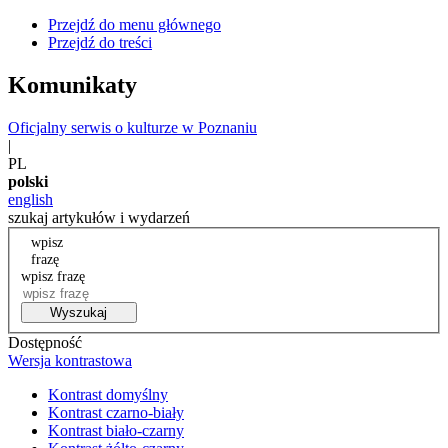
Przejdź do menu głównego
Przejdź do treści
Komunikaty
Oficjalny serwis o kulturze w Poznaniu
|
PL
polski
english
szukaj artykułów i wydarzeń
wpisz
frazę
wpisz frazę
Wyszukaj
Dostępność
Wersja kontrastowa
Kontrast domyślny
Kontrast czarno-biały
Kontrast biało-czarny