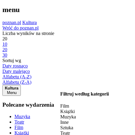
menu
poznan.pl
Kultura
Wróć do poznan.pl
Liczba wyników na stronie
20
10
20
30
Sortuj wg
Daty rosnąco
Daty malejąco
Alfabetu (A-Z)
Alfabetu (Z-A)
Kultura
Menu
Filtruj według kategorii
Polecane wydarzenia
Film
Książki
Muzyka
Muzyka
Teatr
Inne
Film
Sztuka
Książki
Teatr