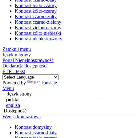
Kontrast biało-czarny
Kontrast żółto-czarny
Kontrast czarno-żółty
Kontrast czarno-zielony
Kontrast zielono-czarny
Kontrast żółto-niebieski
Kontrast niebiesko-żółty
Zamknij menu
Język migowy
Portal Niepełnosprawność
Deklaracja dostępności
ETR - tekst
Powered by
Translate
Menu
Język strony
polski
english
Dostępność
Wersja kontrastowa
Kontrast domyślny
Kontrast czarno-biały