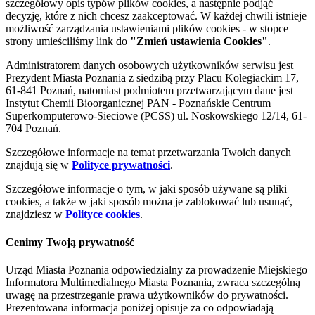
szczegółowy opis typów plików cookies, a następnie podjąć
decyzję, które z nich chcesz zaakceptować. W każdej chwili istnieje
możliwość zarządzania ustawieniami plików cookies - w stopce
strony umieściliśmy link do
"Zmień ustawienia Cookies"
.
Administratorem danych osobowych użytkowników serwisu jest
Prezydent Miasta Poznania z siedzibą przy Placu Kolegiackim 17,
61-841 Poznań, natomiast podmiotem przetwarzającym dane jest
Instytut Chemii Bioorganicznej PAN - Poznańskie Centrum
Superkomputerowo-Sieciowe (PCSS) ul. Noskowskiego 12/14, 61-
704 Poznań.
Szczegółowe informacje na temat przetwarzania Twoich danych
znajdują się w
Polityce prywatności
.
Szczegółowe informacje o tym, w jaki sposób używane są pliki
cookies, a także w jaki sposób można je zablokować lub usunąć,
znajdziesz w
Polityce cookies
.
Cenimy Twoją prywatność
Urząd Miasta Poznania odpowiedzialny za prowadzenie Miejskiego
Informatora Multimedialnego Miasta Poznania, zwraca szczególną
uwagę na przestrzeganie prawa użytkowników do prywatności.
Prezentowana informacja poniżej opisuje za co odpowiadają