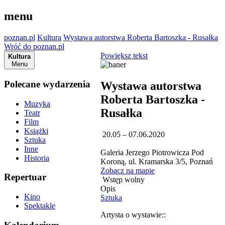
menu
poznan.pl
Kultura
Wystawa autorstwa Roberta Bartoszka - Rusałka
Wróć do poznan.pl
Powiększ tekst
Kultura
Menu
Polecane wydarzenia
Wystawa autorstwa
Roberta Bartoszka -
Muzyka
Rusałka
Teatr
Film
Książki
20.05 – 07.06.2020
Sztuka
Inne
Galeria Jerzego Piotrowicza Pod
Historia
Koroną, ul. Kramarska 3/5, Poznań
Zobacz na mapie
Repertuar
Wstęp wolny
Opis
Kino
Sztuka
Spektakle
Artysta o wystawie::