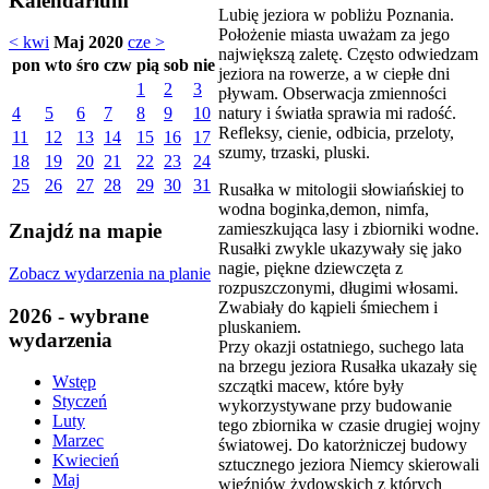
Kalendarium
Lubię jeziora w pobliżu Poznania.
Położenie miasta uważam za jego
< kwi
Maj 2020
cze >
największą zaletę. Często odwiedzam
pon
wto
śro
czw
pią
sob
nie
jeziora na rowerze, a w ciepłe dni
1
2
3
pływam. Obserwacja zmienności
natury i światła sprawia mi radość.
4
5
6
7
8
9
10
Refleksy, cienie, odbicia, przeloty,
11
12
13
14
15
16
17
szumy, trzaski, pluski.
18
19
20
21
22
23
24
25
26
27
28
29
30
31
Rusałka w mitologii słowiańskiej to
wodna boginka,demon, nimfa,
zamieszkująca lasy i zbiorniki wodne.
Znajdź na mapie
Rusałki zwykle ukazywały się jako
nagie, piękne dziewczęta z
Zobacz wydarzenia na planie
rozpuszczonymi, długimi włosami.
Zwabiały do kąpieli śmiechem i
2026 - wybrane
pluskaniem.
wydarzenia
Przy okazji ostatniego, suchego lata
na brzegu jeziora Rusałka ukazały się
Wstęp
szczątki macew, które były
Styczeń
wykorzystywane przy budowanie
Luty
tego zbiornika w czasie drugiej wojny
Marzec
światowej. Do katorżniczej budowy
Kwiecień
sztucznego jeziora Niemcy skierowali
Maj
więźniów żydowskich z których