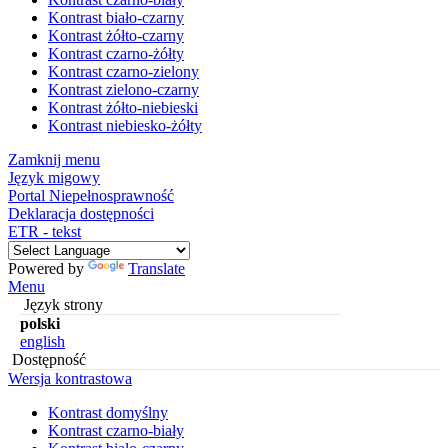
Kontrast biało-czarny
Kontrast żółto-czarny
Kontrast czarno-żółty
Kontrast czarno-zielony
Kontrast zielono-czarny
Kontrast żółto-niebieski
Kontrast niebiesko-żółty
Zamknij menu
Język migowy
Portal Niepełnosprawność
Deklaracja dostępności
ETR - tekst
Powered by
Translate
Menu
Język strony
polski
english
Dostępność
Wersja kontrastowa
Kontrast domyślny
Kontrast czarno-biały