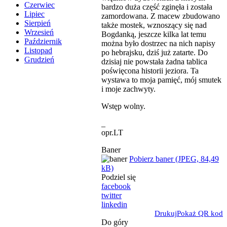
Czerwiec
bardzo duża część zginęła i została
Lipiec
zamordowana. Z macew zbudowano
Sierpień
także mostek, wznoszący się nad
Wrzesień
Bogdanką, jeszcze kilka lat temu
Październik
można było dostrzec na nich napisy
Listopad
po hebrajsku, dziś już zatarte. Do
Grudzień
dzisiaj nie powstała żadna tablica
poświęcona historii jeziora. Ta
wystawa to moja pamięć, mój smutek
i moje zachwyty.
Wstęp wolny.
_
opr.LT
Baner
Pobierz baner (JPEG, 84,49
kB)
Podziel się
facebook
twitter
linkedin
Drukuj
Pokaż QR kod
Do góry