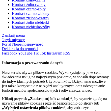
Kontrast biało-czarny
Kontrast żółto-czarny
Kontrast czarno-żółty
Kontrast czarno-zielony
Kontrast zielono-czarny
Kontrast żółto-niebieski
Kontrast niebiesko-żółty
Zamknij menu
Język migowy
Portal Niepełnosprawność
Deklaracja dostępności
Facebook
YouTube
Tik Tok
Instagram
RSS
Informacja o przetwarzaniu danych
Nasz serwis używa plików cookies. Wykorzystujemy je w celu
świadczenia usług na najwyższym poziomie, w sposób dopasowany
do indywidualnych potrzeb Użytkowników. Dzięki temu możliwe
jest także korzystanie z narzędzi analitycznych oraz udostępnianie
funkcji mediów społecznościowych i odtwarzacza wideo.
Kliknij przycisk
„Zaakceptuj lub zamknij”
, by wyrazić zgodę na
używanie plików cookies i przejść bezpośrednio do strony lub
„Wyświetl ustawienia plików cookies”
, aby zobaczyć