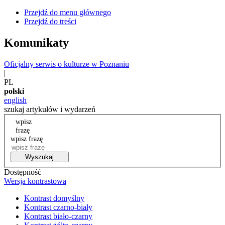
Przejdź do menu głównego
Przejdź do treści
Komunikaty
Oficjalny serwis o kulturze w Poznaniu
|
PL
polski
english
szukaj artykułów i wydarzeń
wpisz
frazę
wpisz frazę
Wyszukaj
Dostępność
Wersja kontrastowa
Kontrast domyślny
Kontrast czarno-biały
Kontrast biało-czarny