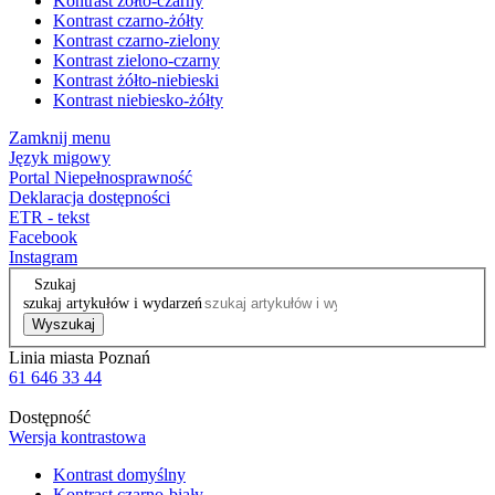
Kontrast żółto-czarny
Kontrast czarno-żółty
Kontrast czarno-zielony
Kontrast zielono-czarny
Kontrast żółto-niebieski
Kontrast niebiesko-żółty
Zamknij menu
Język migowy
Portal Niepełnosprawność
Deklaracja dostępności
ETR - tekst
Facebook
Instagram
Szukaj
szukaj artykułów i wydarzeń
Wyszukaj
Linia miasta Poznań
61 646 33 44
Dostępność
Wersja kontrastowa
Kontrast domyślny
Kontrast czarno-biały