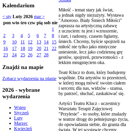
Kalendarium
Miłość - temat stary jak świat,
a jednak nigdy niezużyty. Wystawa
< sty
Luty 2026
mar >
"Amoroso. Biały Śmiech Miłości"
pon
wto
śro
czw
pią
sob
nie
zaprasza na artystyczną zabawę
1
z uczuciem: tu jest i wzruszenie,
2
3
4
5
6
7
8
i żart, i radosny, czasem figlarny,
śmiech. Chcemy, byście spojrzeli na
9
10
11
12
13
14
15
miłość nie tylko jako mistyczne
16
17
18
19
20
21
22
uniesienie, lecz jako codzienną grę
23
24
25
26
27
28
gestów, spojrzeń, przewrotności - z
lekkim mrugnięciem oka.
Znajdź na mapie
Teatr Klucz to dom, który budujemy
wspólnie. Dla artystów to przestrzeń,
Zobacz wydarzenia na planie
w której mogą mówić swoim ciałem
i sercem; dla nas, widzów - szansa,
2026 - wybrane
by patrzeć, słuchać, zaskakiwać się.
wydarzenia
Artyści Teatru Klucz - uczestnicy
Wstęp
Warsztatu Terapii Zajęciowej
Styczeń
"Przylesie" - to osoby, które znalazły
Luty
w teatrze drogę do pełniejszego życia,
Marzec
do opowiadania siebie, do grania dla
Kwiecień
świata. W tej wystawie chcemy