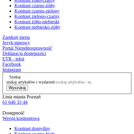
Kontrast żółto-czarny
Kontrast czarno-żółty
Kontrast czarno-zielony
Kontrast zielono-czarny
Kontrast żółto-niebieski
Kontrast niebiesko-żółty
Zamknij menu
Język migowy
Portal Niepełnosprawność
Deklaracja dostępności
ETR - tekst
Facebook
Instagram
Szukaj
szukaj artykułów i wydarzeń
Wyszukaj
Linia miasta Poznań
61 646 33 44
Dostępność
Wersja kontrastowa
Kontrast domyślny
Kontrast czarno-biały