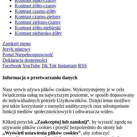
Kontrast biało-czarny
Kontrast żółto-czarny
Kontrast czarno-żółty
Kontrast czarno-zielony
Kontrast zielono-czarny
Kontrast żółto-niebieski
Kontrast niebiesko-żółty
Zamknij menu
Język migowy
Portal Niepełnosprawność
Deklaracja dostępności
Facebook
YouTube
Tik Tok
Instagram
RSS
Informacja o przetwarzaniu danych
Nasz serwis używa plików cookies. Wykorzystujemy je w celu
świadczenia usług na najwyższym poziomie, w sposób dopasowany
do indywidualnych potrzeb Użytkowników. Dzięki temu możliwe
jest także korzystanie z narzędzi analitycznych oraz udostępnianie
funkcji mediów społecznościowych i odtwarzacza wideo.
Kliknij przycisk
„Zaakceptuj lub zamknij”
, by wyrazić zgodę na
używanie plików cookies i przejść bezpośrednio do strony lub
„Wyświetl ustawienia plików cookies”
, aby zobaczyć