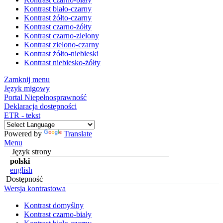
Kontrast biało-czarny
Kontrast żółto-czarny
Kontrast czarno-żółty
Kontrast czarno-zielony
Kontrast zielono-czarny
Kontrast żółto-niebieski
Kontrast niebiesko-żółty
Zamknij menu
Język migowy
Portal Niepełnosprawność
Deklaracja dostępności
ETR - tekst
Powered by
Translate
Menu
Język strony
polski
english
Dostępność
Wersja kontrastowa
Kontrast domyślny
Kontrast czarno-biały