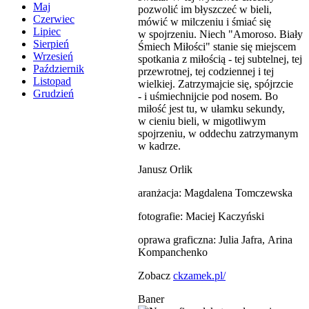
Maj
pozwolić im błyszczeć w bieli,
Czerwiec
mówić w milczeniu i śmiać się
Lipiec
w spojrzeniu. Niech "Amoroso. Biały
Sierpień
Śmiech Miłości" stanie się miejscem
Wrzesień
spotkania z miłością - tej subtelnej, tej
Październik
przewrotnej, tej codziennej i tej
Listopad
wielkiej. Zatrzymajcie się, spójrzcie
Grudzień
- i uśmiechnijcie pod nosem. Bo
miłość jest tu, w ułamku sekundy,
w cieniu bieli, w migotliwym
spojrzeniu, w oddechu zatrzymanym
w kadrze.
Janusz Orlik
aranżacja: Magdalena Tomczewska
fotografie: Maciej Kaczyński
oprawa graficzna: Julia Jafra, Arina
Kompanchenko
Zobacz
ckzamek.pl/
Baner