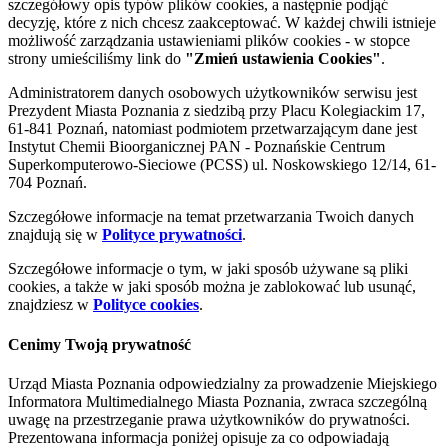
szczegółowy opis typów plików cookies, a następnie podjąć
decyzję, które z nich chcesz zaakceptować. W każdej chwili istnieje
możliwość zarządzania ustawieniami plików cookies - w stopce
strony umieściliśmy link do
"Zmień ustawienia Cookies"
.
Administratorem danych osobowych użytkowników serwisu jest
Prezydent Miasta Poznania z siedzibą przy Placu Kolegiackim 17,
61-841 Poznań, natomiast podmiotem przetwarzającym dane jest
Instytut Chemii Bioorganicznej PAN - Poznańskie Centrum
Superkomputerowo-Sieciowe (PCSS) ul. Noskowskiego 12/14, 61-
704 Poznań.
Szczegółowe informacje na temat przetwarzania Twoich danych
znajdują się w
Polityce prywatności
.
Szczegółowe informacje o tym, w jaki sposób używane są pliki
cookies, a także w jaki sposób można je zablokować lub usunąć,
znajdziesz w
Polityce cookies
.
Cenimy Twoją prywatność
Urząd Miasta Poznania odpowiedzialny za prowadzenie Miejskiego
Informatora Multimedialnego Miasta Poznania, zwraca szczególną
uwagę na przestrzeganie prawa użytkowników do prywatności.
Prezentowana informacja poniżej opisuje za co odpowiadają