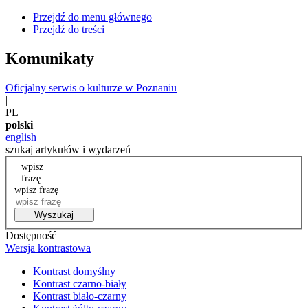
Przejdź do menu głównego
Przejdź do treści
Komunikaty
Oficjalny serwis o kulturze w Poznaniu
|
PL
polski
english
szukaj artykułów i wydarzeń
wpisz
frazę
wpisz frazę
Wyszukaj
Dostępność
Wersja kontrastowa
Kontrast domyślny
Kontrast czarno-biały
Kontrast biało-czarny