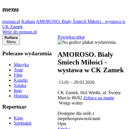
menu
poznan.pl
Kultura
AMOROSO. Biały Śmiech Miłości - wystawa w
CK Zamek
Wróć do poznan.pl
Powiększ tekst
Kultura
Menu
Polecane wydarzenia
AMOROSO. Biały
Śmiech Miłości -
Muzyka
wystawa w CK Zamek
Teatr
Film
Książki
13.01 – 29.03.2026
Sztuka
Inne
CK Zamek, Hol Wielki, ul. Święty
Historia
Marcin 80/82
Zobacz na mapie
Wstęp wolny
Repertuar
Dostępne dla osób z
Kino
niepełnosprawnościami
Spektakle
Opis
Sztuka