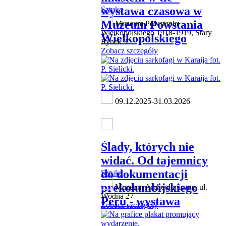
wystawa czasowa w
Sztuka
Muzeum Powstania
Muzeum Powstania
Wielkopolskiego 1918-1919, Stary
Wielkopolskiego
Rynek 3
Zobacz szczegóły
09.12.2025-31.03.2026
Ślady, których nie
widać. Od tajemnicy
do dokumentacji
Sztuka
prekolumbijskiego
Muzeum Archeologiczne, ul.
Wodna 27
Peru - wystawa
Zobacz szczegóły