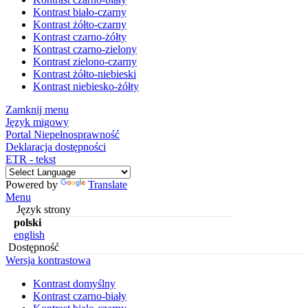
Kontrast biało-czarny
Kontrast żółto-czarny
Kontrast czarno-żółty
Kontrast czarno-zielony
Kontrast zielono-czarny
Kontrast żółto-niebieski
Kontrast niebiesko-żółty
Zamknij menu
Język migowy
Portal Niepełnosprawność
Deklaracja dostępności
ETR - tekst
Powered by
Translate
Menu
Język strony
polski
english
Dostępność
Wersja kontrastowa
Kontrast domyślny
Kontrast czarno-biały