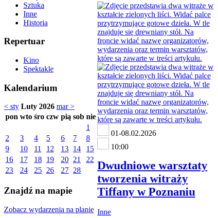
Sztuka
Inne
Historia
Repertuar
Kino
Spektakle
Kalendarium
< sty
Luty 2026
mar >
pon
wto
śro
czw
pią
sob
nie
1
01-08.02.2026
2
3
4
5
6
7
8
10:00
9
10
11
12
13
14
15
16
17
18
19
20
21
22
Dwudniowe warsztaty
23
24
25
26
27
28
tworzenia witraży
Tiffany w Poznaniu
Znajdź na mapie
Zobacz wydarzenia na planie
Inne