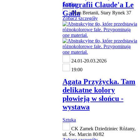
fotografii Claude'a Le
Sztuka
Galla
Dom Bretanii, Stary Rynek 37
Zobacz szczegóły
24.01-20.03.2026
19:00
Agata Przyżycka. Tam
delikatne kolory
płowieją w słońcu -
wystawa
Sztuka
CK Zamek Dziedziniec Różany,
ul. Św. Marcin 80/82
Zobacz szczegóły