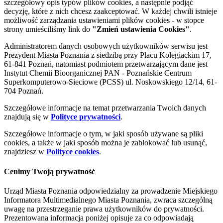
szczegółowy opis typów plików cookies, a następnie podjąć
decyzję, które z nich chcesz zaakceptować. W każdej chwili istnieje
możliwość zarządzania ustawieniami plików cookies - w stopce
strony umieściliśmy link do
"Zmień ustawienia Cookies"
.
Administratorem danych osobowych użytkowników serwisu jest
Prezydent Miasta Poznania z siedzibą przy Placu Kolegiackim 17,
61-841 Poznań, natomiast podmiotem przetwarzającym dane jest
Instytut Chemii Bioorganicznej PAN - Poznańskie Centrum
Superkomputerowo-Sieciowe (PCSS) ul. Noskowskiego 12/14, 61-
704 Poznań.
Szczegółowe informacje na temat przetwarzania Twoich danych
znajdują się w
Polityce prywatności
.
Szczegółowe informacje o tym, w jaki sposób używane są pliki
cookies, a także w jaki sposób można je zablokować lub usunąć,
znajdziesz w
Polityce cookies
.
Cenimy Twoją prywatność
Urząd Miasta Poznania odpowiedzialny za prowadzenie Miejskiego
Informatora Multimedialnego Miasta Poznania, zwraca szczególną
uwagę na przestrzeganie prawa użytkowników do prywatności.
Prezentowana informacja poniżej opisuje za co odpowiadają