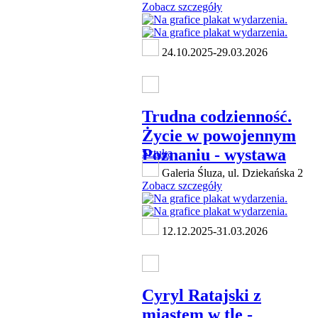
Zobacz szczegóły
24.10.2025-29.03.2026
Trudna codzienność.
Życie w powojennym
Poznaniu - wystawa
Sztuka
Galeria Śluza, ul. Dziekańska 2
Zobacz szczegóły
12.12.2025-31.03.2026
Cyryl Ratajski z
miastem w tle -