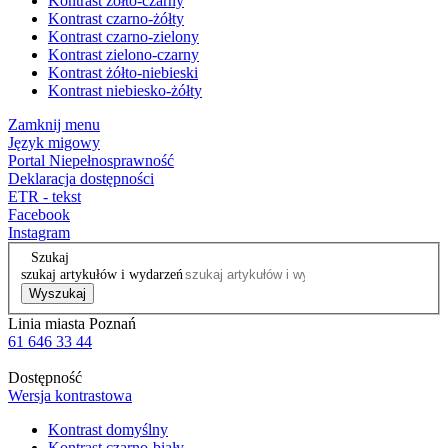
Kontrast żółto-czarny
Kontrast czarno-żółty
Kontrast czarno-zielony
Kontrast zielono-czarny
Kontrast żółto-niebieski
Kontrast niebiesko-żółty
Zamknij menu
Język migowy
Portal Niepełnosprawność
Deklaracja dostępności
ETR - tekst
Facebook
Instagram
Szukaj
szukaj artykułów i wydarzeń
Wyszukaj
Linia miasta Poznań
61 646 33 44
Dostępność
Wersja kontrastowa
Kontrast domyślny
Kontrast czarno-biały