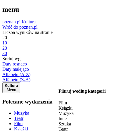
menu
poznan.pl
Kultura
Wróć do poznan.pl
Liczba wyników na stronie
20
10
20
30
Sortuj wg
Daty rosnąco
Daty malejąco
Alfabetu (A-Z)
Alfabetu (Z-A)
Kultura
Menu
Filtruj według kategorii
Polecane wydarzenia
Film
Książki
Muzyka
Muzyka
Teatr
Inne
Film
Sztuka
Książki
Teatr