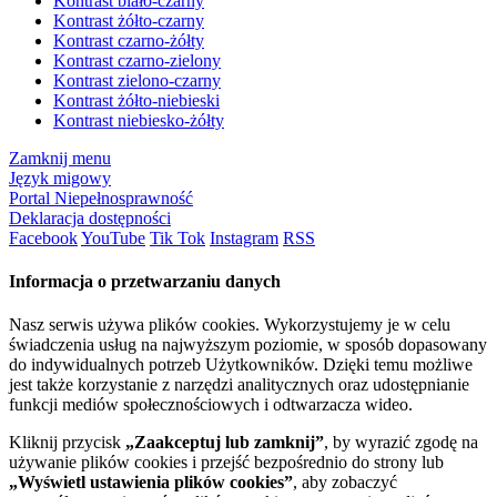
Kontrast biało-czarny
Kontrast żółto-czarny
Kontrast czarno-żółty
Kontrast czarno-zielony
Kontrast zielono-czarny
Kontrast żółto-niebieski
Kontrast niebiesko-żółty
Zamknij menu
Język migowy
Portal Niepełnosprawność
Deklaracja dostępności
Facebook
YouTube
Tik Tok
Instagram
RSS
Informacja o przetwarzaniu danych
Nasz serwis używa plików cookies. Wykorzystujemy je w celu
świadczenia usług na najwyższym poziomie, w sposób dopasowany
do indywidualnych potrzeb Użytkowników. Dzięki temu możliwe
jest także korzystanie z narzędzi analitycznych oraz udostępnianie
funkcji mediów społecznościowych i odtwarzacza wideo.
Kliknij przycisk
„Zaakceptuj lub zamknij”
, by wyrazić zgodę na
używanie plików cookies i przejść bezpośrednio do strony lub
„Wyświetl ustawienia plików cookies”
, aby zobaczyć