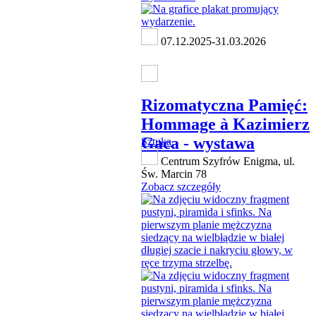
07.12.2025-31.03.2026
Rizomatyczna Pamięć:
Hommage à Kazimierz
Gaca - wystawa
Sztuka
Centrum Szyfrów Enigma, ul.
Św. Marcin 78
Zobacz szczegóły