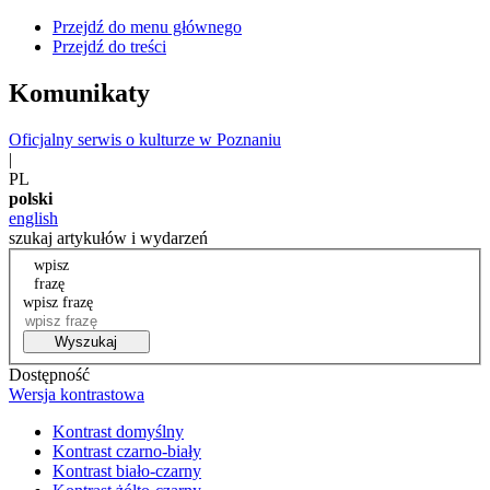
Przejdź do menu głównego
Przejdź do treści
Komunikaty
Oficjalny serwis o kulturze w Poznaniu
|
PL
polski
english
szukaj artykułów i wydarzeń
wpisz
frazę
wpisz frazę
Wyszukaj
Dostępność
Wersja kontrastowa
Kontrast domyślny
Kontrast czarno-biały
Kontrast biało-czarny