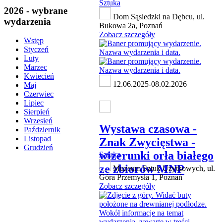
Sztuka
2026 - wybrane
Dom Sąsiedzki na Dębcu, ul.
wydarzenia
Bukowa 2a, Poznań
Zobacz szczegóły
Wstęp
Styczeń
Luty
Marzec
Kwiecień
12.06.2025-08.02.2026
Maj
Czerwiec
Lipiec
Sierpień
Wrzesień
Wystawa czasowa -
Październik
Listopad
Znak Zwycięstwa -
Grudzień
wizerunki orła białego
Sztuka
ze zbiorów MNP
Muzeum Sztuk Użytkowych, ul.
Góra Przemysła 1, Poznań
Zobacz szczegóły