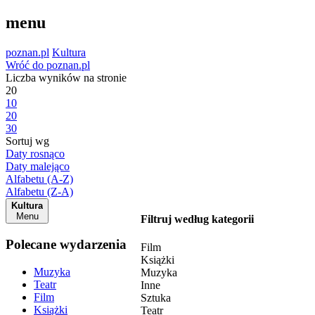
menu
poznan.pl
Kultura
Wróć do poznan.pl
Liczba wyników na stronie
20
10
20
30
Sortuj wg
Daty rosnąco
Daty malejąco
Alfabetu (A-Z)
Alfabetu (Z-A)
Kultura
Menu
Filtruj według kategorii
Polecane wydarzenia
Film
Książki
Muzyka
Muzyka
Teatr
Inne
Film
Sztuka
Książki
Teatr