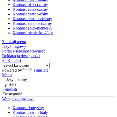
Kontrast biało-czarny
Kontrast żółto-czarny
Kontrast czarno-żółty
Kontrast czarno-zielony
Kontrast zielono-czarny
Kontrast żółto-niebieski
Kontrast niebiesko-żółty
Zamknij menu
Język migowy
Portal Niepełnosprawność
Deklaracja dostępności
ETR - tekst
Powered by
Translate
Menu
Język strony
polski
english
Dostępność
Wersja kontrastowa
Kontrast domyślny
Kontrast czarno-biały