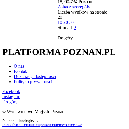
18, 60-734 Poznań
Zobacz szczegóły
Liczba wyników na stronie
20
10
20
30
Strona
1
2
następna strona
Do góry
PLATFORMA POZNAN.PL
O nas
Kontakt
Deklaracja dostępności
Polityka prywatności
Facebook
Instagram
Do góry
© Wydawnictwo Miejskie Posnania
Partner technologiczny:
Poznańskie Centrum Superkomputerowo-Sieciowe