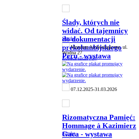
Ślady, których nie
widać. Od tajemnicy
do dokumentacji
Sztuka
prekolumbijskiego
Muzeum Archeologiczne, ul.
Wodna 27
Peru - wystawa
Zobacz szczegóły
07.12.2025-31.03.2026
Rizomatyczna Pamięć:
Hommage à Kazimierz
Gaca - wystawa
Sztuka