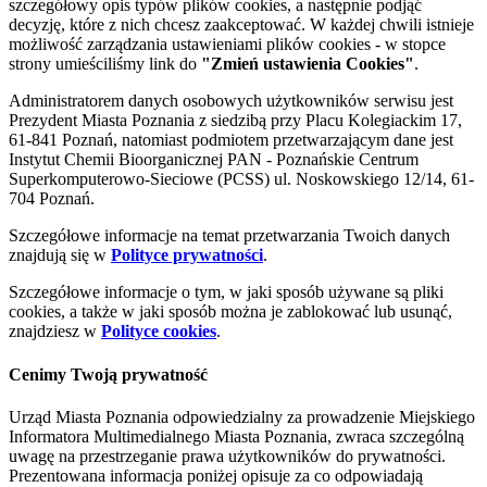
szczegółowy opis typów plików cookies, a następnie podjąć
decyzję, które z nich chcesz zaakceptować. W każdej chwili istnieje
możliwość zarządzania ustawieniami plików cookies - w stopce
strony umieściliśmy link do
"Zmień ustawienia Cookies"
.
Administratorem danych osobowych użytkowników serwisu jest
Prezydent Miasta Poznania z siedzibą przy Placu Kolegiackim 17,
61-841 Poznań, natomiast podmiotem przetwarzającym dane jest
Instytut Chemii Bioorganicznej PAN - Poznańskie Centrum
Superkomputerowo-Sieciowe (PCSS) ul. Noskowskiego 12/14, 61-
704 Poznań.
Szczegółowe informacje na temat przetwarzania Twoich danych
znajdują się w
Polityce prywatności
.
Szczegółowe informacje o tym, w jaki sposób używane są pliki
cookies, a także w jaki sposób można je zablokować lub usunąć,
znajdziesz w
Polityce cookies
.
Cenimy Twoją prywatność
Urząd Miasta Poznania odpowiedzialny za prowadzenie Miejskiego
Informatora Multimedialnego Miasta Poznania, zwraca szczególną
uwagę na przestrzeganie prawa użytkowników do prywatności.
Prezentowana informacja poniżej opisuje za co odpowiadają