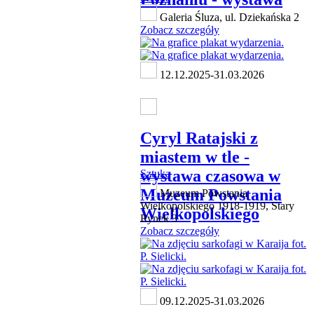
Galeria Śluza, ul. Dziekańska 2
Zobacz szczegóły
12.12.2025-31.03.2026
Cyryl Ratajski z
miastem w tle -
wystawa czasowa w
Sztuka
Muzeum Powstania
Muzeum Powstania
Wielkopolskiego 1918-1919, Stary
Wielkopolskiego
Rynek 3
Zobacz szczegóły
09.12.2025-31.03.2026