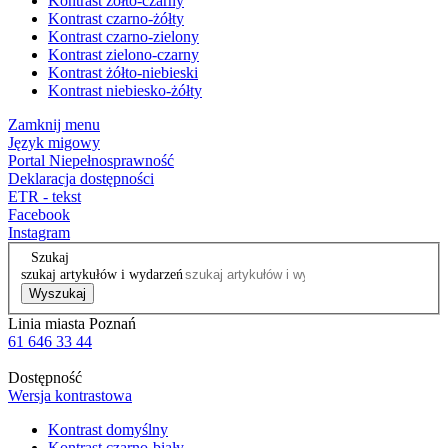
Kontrast żółto-czarny
Kontrast czarno-żółty
Kontrast czarno-zielony
Kontrast zielono-czarny
Kontrast żółto-niebieski
Kontrast niebiesko-żółty
Zamknij menu
Język migowy
Portal Niepełnosprawność
Deklaracja dostępności
ETR - tekst
Facebook
Instagram
Szukaj
szukaj artykułów i wydarzeń
Wyszukaj
Linia miasta Poznań
61 646 33 44
Dostępność
Wersja kontrastowa
Kontrast domyślny
Kontrast czarno-biały