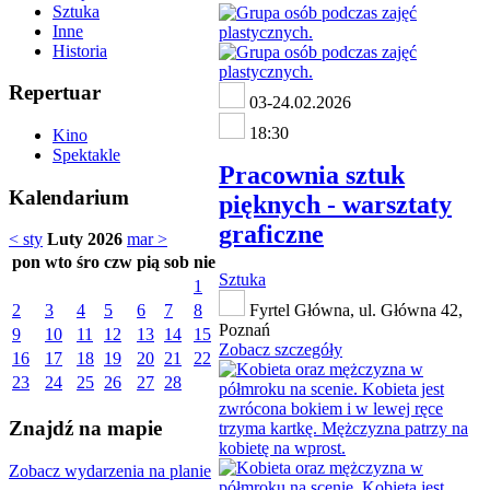
Sztuka
Inne
Historia
Repertuar
03-24.02.2026
18:30
Kino
Spektakle
Pracownia sztuk
Kalendarium
pięknych - warsztaty
graficzne
< sty
Luty 2026
mar >
pon
wto
śro
czw
pią
sob
nie
Sztuka
1
2
3
4
5
6
7
8
Fyrtel Główna, ul. Główna 42,
Poznań
9
10
11
12
13
14
15
Zobacz szczegóły
16
17
18
19
20
21
22
23
24
25
26
27
28
Znajdź na mapie
Zobacz wydarzenia na planie