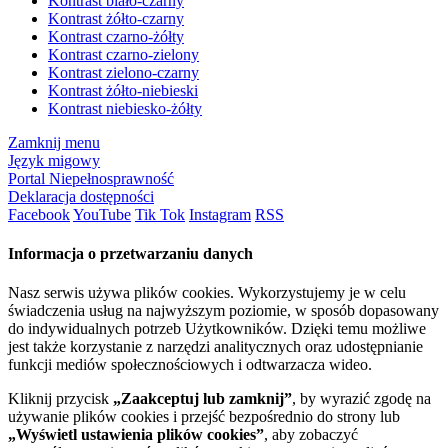
Kontrast biało-czarny
Kontrast żółto-czarny
Kontrast czarno-żółty
Kontrast czarno-zielony
Kontrast zielono-czarny
Kontrast żółto-niebieski
Kontrast niebiesko-żółty
Zamknij menu
Język migowy
Portal Niepełnosprawność
Deklaracja dostępności
Facebook
YouTube
Tik Tok
Instagram
RSS
Informacja o przetwarzaniu danych
Nasz serwis używa plików cookies. Wykorzystujemy je w celu
świadczenia usług na najwyższym poziomie, w sposób dopasowany
do indywidualnych potrzeb Użytkowników. Dzięki temu możliwe
jest także korzystanie z narzędzi analitycznych oraz udostępnianie
funkcji mediów społecznościowych i odtwarzacza wideo.
Kliknij przycisk
„Zaakceptuj lub zamknij”
, by wyrazić zgodę na
używanie plików cookies i przejść bezpośrednio do strony lub
„Wyświetl ustawienia plików cookies”
, aby zobaczyć