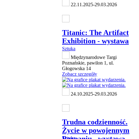
22.11.2025-29.03.2026
Titanic: The Artifact
Exhibition - wystawa
Sztuka
Międzynarodowe Targi
Poznańskie, pawilon 1, ul.
Głogowska 14
Zobacz szczegóły
24.10.2025-29.03.2026
Trudna codzienność.
Życie w powojennym
Poznaniu - wystawa
Sztuka