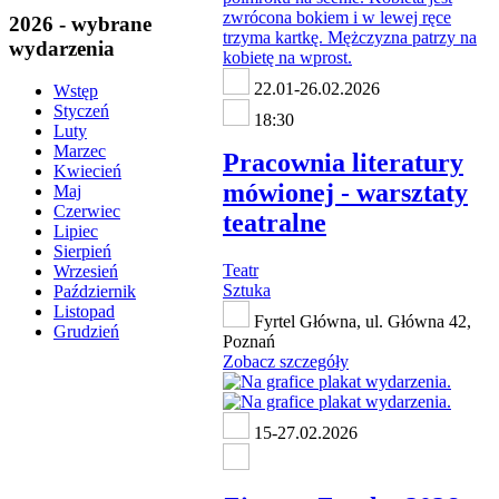
2026 - wybrane
wydarzenia
22.01-26.02.2026
Wstęp
Styczeń
18:30
Luty
Marzec
Pracownia literatury
Kwiecień
mówionej - warsztaty
Maj
Czerwiec
teatralne
Lipiec
Sierpień
Teatr
Wrzesień
Sztuka
Październik
Listopad
Fyrtel Główna, ul. Główna 42,
Grudzień
Poznań
Zobacz szczegóły
15-27.02.2026