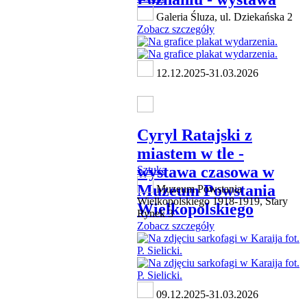
Galeria Śluza, ul. Dziekańska 2
Zobacz szczegóły
12.12.2025-31.03.2026
Cyryl Ratajski z
miastem w tle -
wystawa czasowa w
Sztuka
Muzeum Powstania
Muzeum Powstania
Wielkopolskiego 1918-1919, Stary
Wielkopolskiego
Rynek 3
Zobacz szczegóły
09.12.2025-31.03.2026