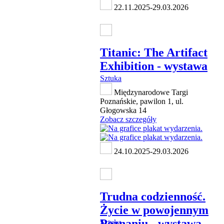
22.11.2025-29.03.2026
Titanic: The Artifact
Exhibition - wystawa
Sztuka
Międzynarodowe Targi
Poznańskie, pawilon 1, ul.
Głogowska 14
Zobacz szczegóły
24.10.2025-29.03.2026
Trudna codzienność.
Życie w powojennym
Poznaniu - wystawa
Sztuka