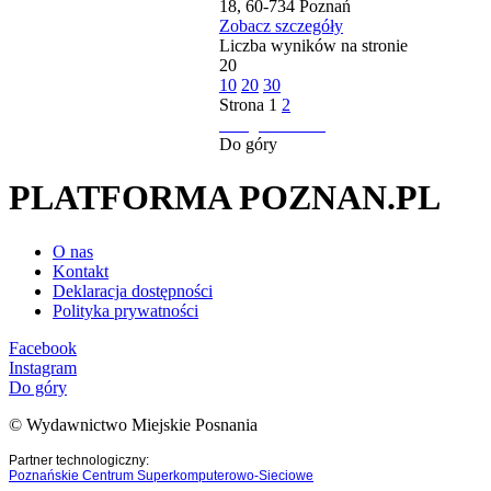
18, 60-734 Poznań
Zobacz szczegóły
Liczba wyników na stronie
20
10
20
30
Strona
1
2
następna strona
Do góry
PLATFORMA POZNAN.PL
O nas
Kontakt
Deklaracja dostępności
Polityka prywatności
Facebook
Instagram
Do góry
© Wydawnictwo Miejskie Posnania
Partner technologiczny:
Poznańskie Centrum Superkomputerowo-Sieciowe