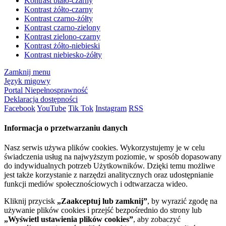
Kontrast biało-czarny
Kontrast żółto-czarny
Kontrast czarno-żółty
Kontrast czarno-zielony
Kontrast zielono-czarny
Kontrast żółto-niebieski
Kontrast niebiesko-żółty
Zamknij menu
Język migowy
Portal Niepełnosprawność
Deklaracja dostępności
Facebook
YouTube
Tik Tok
Instagram
RSS
Informacja o przetwarzaniu danych
Nasz serwis używa plików cookies. Wykorzystujemy je w celu
świadczenia usług na najwyższym poziomie, w sposób dopasowany
do indywidualnych potrzeb Użytkowników. Dzięki temu możliwe
jest także korzystanie z narzędzi analitycznych oraz udostępnianie
funkcji mediów społecznościowych i odtwarzacza wideo.
Kliknij przycisk
„Zaakceptuj lub zamknij”
, by wyrazić zgodę na
używanie plików cookies i przejść bezpośrednio do strony lub
„Wyświetl ustawienia plików cookies”
, aby zobaczyć