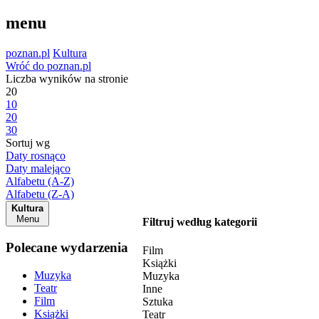
menu
poznan.pl
Kultura
Wróć do poznan.pl
Liczba wyników na stronie
20
10
20
30
Sortuj wg
Daty rosnąco
Daty malejąco
Alfabetu (A-Z)
Alfabetu (Z-A)
Kultura
Menu
Filtruj według kategorii
Polecane wydarzenia
Film
Książki
Muzyka
Muzyka
Teatr
Inne
Film
Sztuka
Książki
Teatr