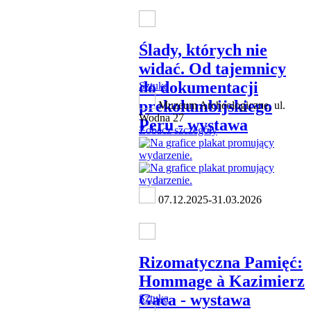
Ślady, których nie
widać. Od tajemnicy
do dokumentacji
Sztuka
prekolumbijskiego
Muzeum Archeologiczne, ul.
Wodna 27
Peru - wystawa
Zobacz szczegóły
07.12.2025-31.03.2026
Rizomatyczna Pamięć:
Hommage à Kazimierz
Gaca - wystawa
Sztuka