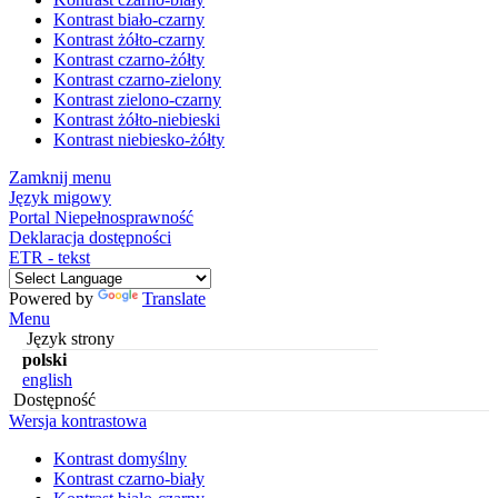
Kontrast biało-czarny
Kontrast żółto-czarny
Kontrast czarno-żółty
Kontrast czarno-zielony
Kontrast zielono-czarny
Kontrast żółto-niebieski
Kontrast niebiesko-żółty
Zamknij menu
Język migowy
Portal Niepełnosprawność
Deklaracja dostępności
ETR - tekst
Powered by
Translate
Menu
Język strony
polski
english
Dostępność
Wersja kontrastowa
Kontrast domyślny
Kontrast czarno-biały