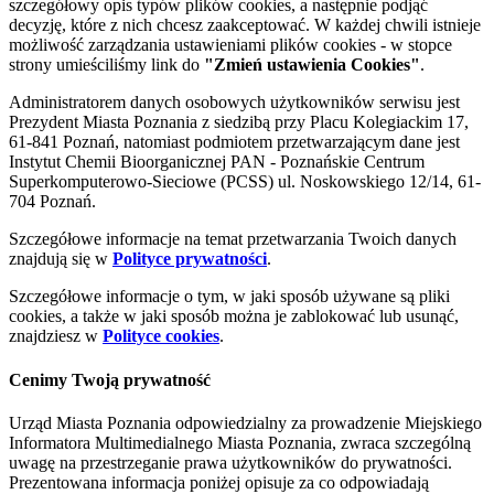
szczegółowy opis typów plików cookies, a następnie podjąć
decyzję, które z nich chcesz zaakceptować. W każdej chwili istnieje
możliwość zarządzania ustawieniami plików cookies - w stopce
strony umieściliśmy link do
"Zmień ustawienia Cookies"
.
Administratorem danych osobowych użytkowników serwisu jest
Prezydent Miasta Poznania z siedzibą przy Placu Kolegiackim 17,
61-841 Poznań, natomiast podmiotem przetwarzającym dane jest
Instytut Chemii Bioorganicznej PAN - Poznańskie Centrum
Superkomputerowo-Sieciowe (PCSS) ul. Noskowskiego 12/14, 61-
704 Poznań.
Szczegółowe informacje na temat przetwarzania Twoich danych
znajdują się w
Polityce prywatności
.
Szczegółowe informacje o tym, w jaki sposób używane są pliki
cookies, a także w jaki sposób można je zablokować lub usunąć,
znajdziesz w
Polityce cookies
.
Cenimy Twoją prywatność
Urząd Miasta Poznania odpowiedzialny za prowadzenie Miejskiego
Informatora Multimedialnego Miasta Poznania, zwraca szczególną
uwagę na przestrzeganie prawa użytkowników do prywatności.
Prezentowana informacja poniżej opisuje za co odpowiadają