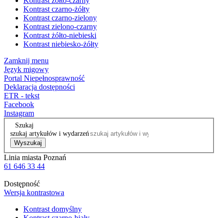
Kontrast żółto-czarny
Kontrast czarno-żółty
Kontrast czarno-zielony
Kontrast zielono-czarny
Kontrast żółto-niebieski
Kontrast niebiesko-żółty
Zamknij menu
Język migowy
Portal Niepełnosprawność
Deklaracja dostępności
ETR - tekst
Facebook
Instagram
Szukaj
szukaj artykułów i wydarzeń
Wyszukaj
Linia miasta Poznań
61 646 33 44
Dostępność
Wersja kontrastowa
Kontrast domyślny
Kontrast czarno-biały