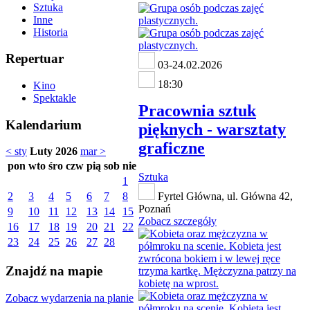
Sztuka
Inne
Historia
Repertuar
03-24.02.2026
18:30
Kino
Spektakle
Pracownia sztuk
Kalendarium
pięknych - warsztaty
graficzne
< sty
Luty 2026
mar >
pon
wto
śro
czw
pią
sob
nie
Sztuka
1
2
3
4
5
6
7
8
Fyrtel Główna, ul. Główna 42,
Poznań
9
10
11
12
13
14
15
Zobacz szczegóły
16
17
18
19
20
21
22
23
24
25
26
27
28
Znajdź na mapie
Zobacz wydarzenia na planie