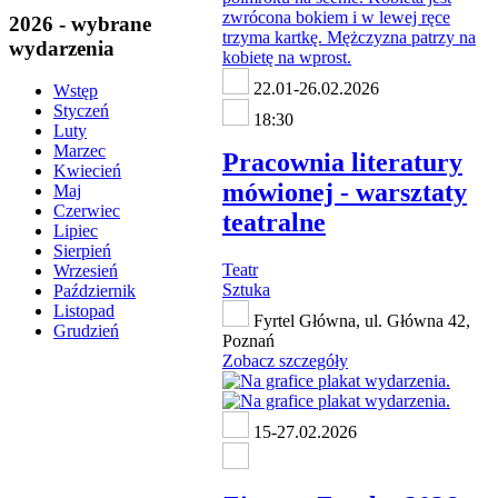
2026 - wybrane
wydarzenia
22.01-26.02.2026
Wstęp
Styczeń
18:30
Luty
Marzec
Pracownia literatury
Kwiecień
mówionej - warsztaty
Maj
Czerwiec
teatralne
Lipiec
Sierpień
Teatr
Wrzesień
Sztuka
Październik
Listopad
Fyrtel Główna, ul. Główna 42,
Grudzień
Poznań
Zobacz szczegóły
15-27.02.2026