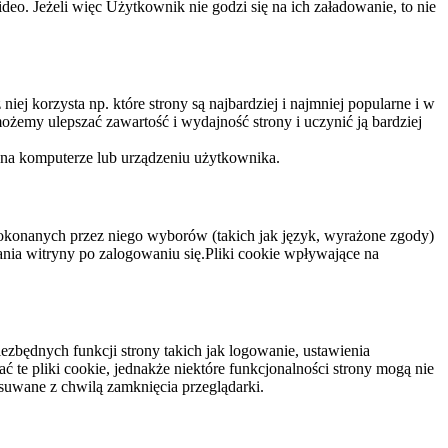
eo. Jeżeli więc Użytkownik nie godzi się na ich załadowanie, to nie
niej korzysta np. które strony są najbardziej i najmniej popularne i w
żemy ulepszać zawartość i wydajność strony i uczynić ją bardziej
 na komputerze lub urządzeniu użytkownika.
dokonanych przez niego wyborów (takich jak język, wyrażone zgody)
wania witryny po zalogowaniu się.Pliki cookie wpływające na
ezbędnych funkcji strony takich jak logowanie, ustawienia
 te pliki cookie, jednakże niektóre funkcjonalności strony mogą nie
suwane z chwilą zamknięcia przeglądarki.