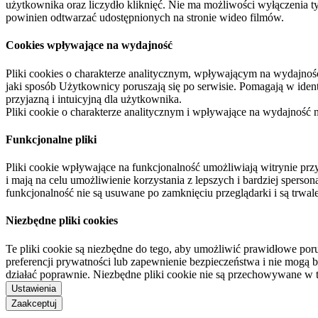
użytkownika oraz liczydło kliknięć. Nie ma możliwości wyłączenia t
powinien odtwarzać udostępnionych na stronie wideo filmów.
Cookies wpływające na wydajność
Pliki cookies o charakterze analitycznym, wpływającym na wydajność zb
jaki sposób Użytkownicy poruszają się po serwisie. Pomagają w ide
przyjazną i intuicyjną dla użytkownika.
Pliki cookie o charakterze analitycznym i wpływające na wydajność
Funkcjonalne pliki
Pliki cookie wpływające na funkcjonalność umożliwiają witrynie p
i mają na celu umożliwienie korzystania z lepszych i bardziej sperso
funkcjonalność nie są usuwane po zamknięciu przeglądarki i są trw
Niezbędne pliki cookies
Te pliki cookie są niezbędne do tego, aby umożliwić prawidłowe poru
preferencji prywatności lub zapewnienie bezpieczeństwa i nie mogą b
działać poprawnie. Niezbędne pliki cookie nie są przechowywane w 
Ustawienia
Zaakceptuj