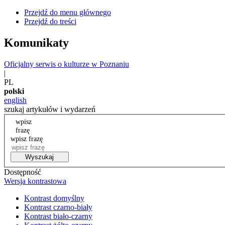
Przejdź do menu głównego
Przejdź do treści
Komunikaty
Oficjalny serwis o kulturze w Poznaniu
|
PL
polski
english
szukaj artykułów i wydarzeń
wpisz
frazę
wpisz frazę
Wyszukaj
Dostępność
Wersja kontrastowa
Kontrast domyślny
Kontrast czarno-biały
Kontrast biało-czarny