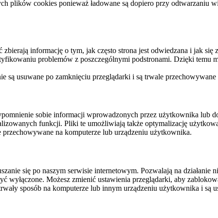
ych plików cookies ponieważ ładowane są dopiero przy odtwarzaniu wid
ierają informację o tym, jak często strona jest odwiedzana i jak się z 
ntyfikowaniu problemów z poszczególnymi podstronami. Dzięki temu mo
 nie są usuwane po zamknięciu przeglądarki i są trwale przechowywane
rzypomnienie sobie informacji wprowadzonych przez użytkownika lub 
nalizowanych funkcji. Pliki te umożliwiają także optymalizację użytko
ale przechowywane na komputerze lub urządzeniu użytkownika.
szanie się po naszym serwisie internetowym. Pozwalają na działanie ni
yć wyłączone. Możesz zmienić ustawienia przeglądarki, aby zablokować
trwały sposób na komputerze lub innym urządzeniu użytkownika i są u