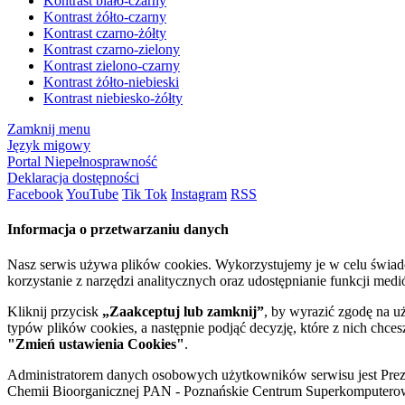
Kontrast biało-czarny
Kontrast żółto-czarny
Kontrast czarno-żółty
Kontrast czarno-zielony
Kontrast zielono-czarny
Kontrast żółto-niebieski
Kontrast niebiesko-żółty
Zamknij menu
Język migowy
Portal Niepełnosprawność
Deklaracja dostępności
Facebook
YouTube
Tik Tok
Instagram
RSS
Informacja o przetwarzaniu danych
Nasz serwis używa plików cookies. Wykorzystujemy je w celu świa
korzystanie z narzędzi analitycznych oraz udostępnianie funkcji me
Kliknij przycisk
„Zaakceptuj lub zamknij”
, by wyrazić zgodę na u
typów plików cookies, a następnie podjąć decyzję, które z nich chce
"Zmień ustawienia Cookies"
.
Administratorem danych osobowych użytkowników serwisu jest Prezyd
Chemii Bioorganicznej PAN - Poznańskie Centrum Superkomputerow