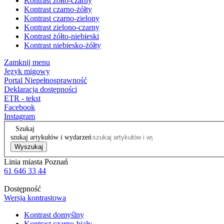
Kontrast żółto-czarny
Kontrast czarno-żółty
Kontrast czarno-zielony
Kontrast zielono-czarny
Kontrast żółto-niebieski
Kontrast niebiesko-żółty
Zamknij menu
Język migowy
Portal Niepełnosprawność
Deklaracja dostępności
ETR - tekst
Facebook
Instagram
Szukaj
szukaj artykułów i wydarzeń
Wyszukaj
Linia miasta Poznań
61 646 33 44
Dostępność
Wersja kontrastowa
Kontrast domyślny
Kontrast czarno-biały