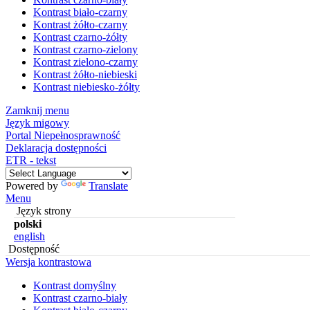
Kontrast biało-czarny
Kontrast żółto-czarny
Kontrast czarno-żółty
Kontrast czarno-zielony
Kontrast zielono-czarny
Kontrast żółto-niebieski
Kontrast niebiesko-żółty
Zamknij menu
Język migowy
Portal Niepełnosprawność
Deklaracja dostępności
ETR - tekst
Powered by
Translate
Menu
Język strony
polski
english
Dostępność
Wersja kontrastowa
Kontrast domyślny
Kontrast czarno-biały