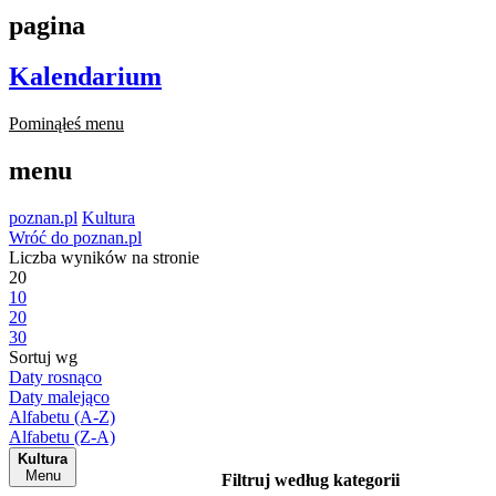
pagina
Kalendarium
Pominąłeś menu
menu
poznan.pl
Kultura
Wróć do poznan.pl
Liczba wyników na stronie
20
10
20
30
Sortuj wg
Daty rosnąco
Daty malejąco
Alfabetu (A-Z)
Alfabetu (Z-A)
Kultura
Menu
Filtruj według kategorii