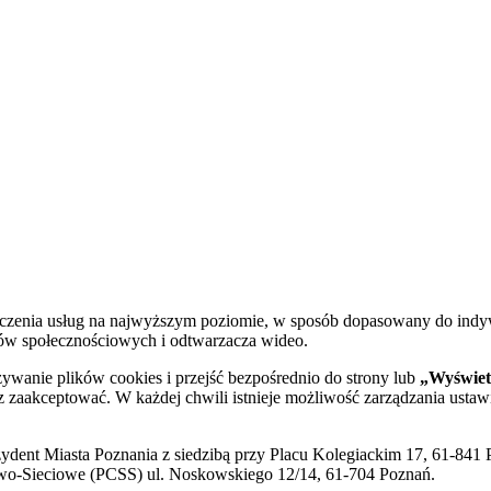
dczenia usług na najwyższym poziomie, w sposób dopasowany do indy
diów społecznościowych i odtwarzacza wideo.
żywanie plików cookies i przejść bezpośrednio do strony lub
„Wyświetl
sz zaakceptować. W każdej chwili istnieje możliwość zarządzania ustaw
ent Miasta Poznania z siedzibą przy Placu Kolegiackim 17, 61-841 P
o-Sieciowe (PCSS) ul. Noskowskiego 12/14, 61-704 Poznań.