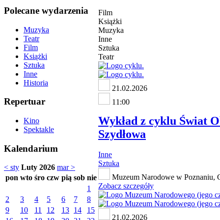
Polecane wydarzenia
Film
Książki
Muzyka
Muzyka
Teatr
Inne
Film
Sztuka
Książki
Teatr
Sztuka
Inne
Historia
21.02.2026
Repertuar
11:00
Wykład z cyklu Świat O
Kino
Spektakle
Szydłowa
Kalendarium
Inne
Sztuka
< sty
Luty 2026
mar >
Muzeum Narodowe w Poznaniu, Gal
pon
wto
śro
czw
pią
sob
nie
Zobacz szczegóły
1
2
3
4
5
6
7
8
9
10
11
12
13
14
15
21.02.2026