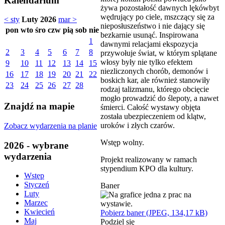
Kalendarium
żywa pozostałość dawnych lękówbyt
wędrujący po ciele, mszczący się za
< sty
Luty 2026
mar >
nieposłuszeństwo i nie dający się
pon
wto
śro
czw
pią
sob
nie
bezkarnie usunąć. Inspirowana
1
dawnymi relacjami ekspozycja
2
3
4
5
6
7
8
przywołuje świat, w którym splątane
włosy były nie tylko efektem
9
10
11
12
13
14
15
niezliczonych chorób, demonów i
16
17
18
19
20
21
22
boskich kar, ale również stanowiły
23
24
25
26
27
28
rodzaj talizmanu, którego obcięcie
mogło prowadzić do ślepoty, a nawet
Znajdź na mapie
śmierci. Całość wystawy objęta
została ubezpieczeniem od klątw,
uroków i złych czarów.
Zobacz wydarzenia na planie
Wstęp wolny.
2026 - wybrane
wydarzenia
Projekt realizowany w ramach
stypendium KPO dla kultury.
Wstęp
Styczeń
Baner
Luty
Marzec
Kwiecień
Pobierz baner (JPEG, 134,17 kB)
Maj
Podziel się