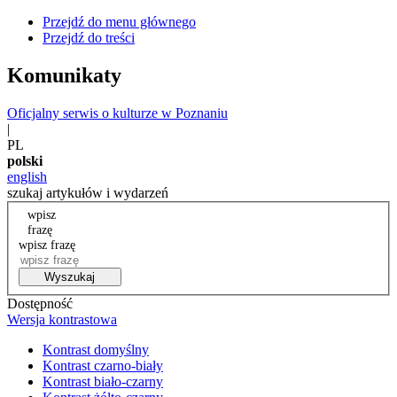
Przejdź do menu głównego
Przejdź do treści
Komunikaty
Oficjalny serwis o kulturze w Poznaniu
|
PL
polski
english
szukaj artykułów i wydarzeń
wpisz
frazę
wpisz frazę
Wyszukaj
Dostępność
Wersja kontrastowa
Kontrast domyślny
Kontrast czarno-biały
Kontrast biało-czarny