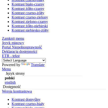
Kontrast biało-czarny
Kontrast żółto-czarny
Kontrast czarno-żółty
Kontrast czarno-zielony
Kontrast zielono-czarny
Kontrast żółto-niebieski
Kontrast niebiesko-żółty
Zamknij menu
Język migowy
Portal Niepełnosprawność
Deklaracja dostępności
ETR - tekst
Powered by
Translate
Menu
Język strony
polski
english
Dostępność
Wersja kontrastowa
Kontrast domyślny
Kontrast czarno-biały