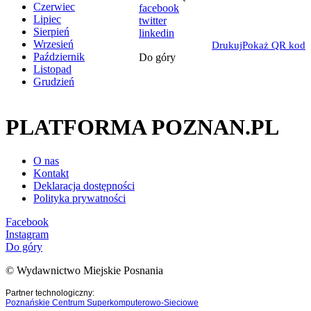
Czerwiec
facebook
Lipiec
twitter
Sierpień
linkedin
Wrzesień
Drukuj
Pokaż QR kod
Październik
Do góry
Listopad
Grudzień
PLATFORMA POZNAN.PL
O nas
Kontakt
Deklaracja dostępności
Polityka prywatności
Facebook
Instagram
Do góry
© Wydawnictwo Miejskie Posnania
Partner technologiczny:
Poznańskie Centrum Superkomputerowo-Sieciowe