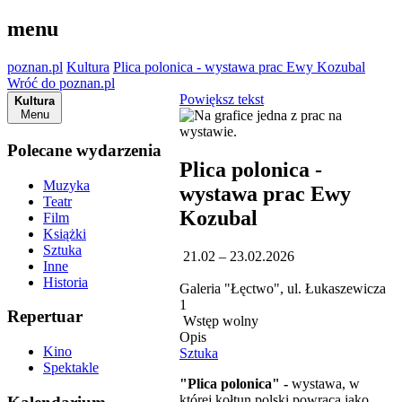
menu
poznan.pl
Kultura
Plica polonica - wystawa prac Ewy Kozubal
Wróć do poznan.pl
Powiększ tekst
Kultura
Menu
Polecane wydarzenia
Plica polonica -
Muzyka
wystawa prac Ewy
Teatr
Kozubal
Film
Książki
Sztuka
21.02 – 23.02.2026
Inne
Historia
Galeria "Łęctwo", ul. Łukaszewicza
1
Repertuar
Wstęp wolny
Opis
Kino
Sztuka
Spektakle
"Plica polonica" -
wystawa, w
której kołtun polski powraca jako