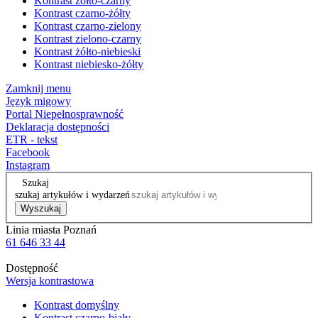
Kontrast żółto-czarny
Kontrast czarno-żółty
Kontrast czarno-zielony
Kontrast zielono-czarny
Kontrast żółto-niebieski
Kontrast niebiesko-żółty
Zamknij menu
Język migowy
Portal Niepełnosprawność
Deklaracja dostępności
ETR - tekst
Facebook
Instagram
Szukaj
szukaj artykułów i wydarzeń
Wyszukaj
Linia miasta Poznań
61 646 33 44
Dostępność
Wersja kontrastowa
Kontrast domyślny
Kontrast czarno-biały