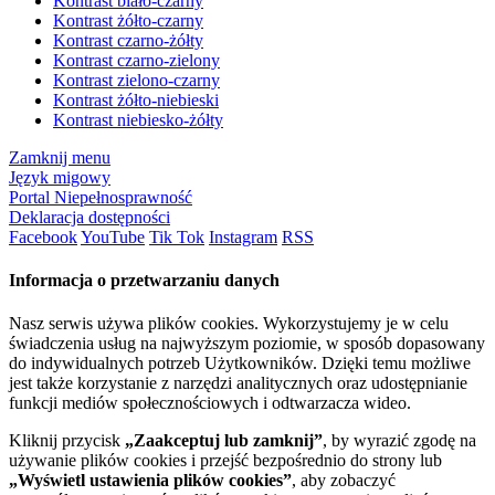
Kontrast biało-czarny
Kontrast żółto-czarny
Kontrast czarno-żółty
Kontrast czarno-zielony
Kontrast zielono-czarny
Kontrast żółto-niebieski
Kontrast niebiesko-żółty
Zamknij menu
Język migowy
Portal Niepełnosprawność
Deklaracja dostępności
Facebook
YouTube
Tik Tok
Instagram
RSS
Informacja o przetwarzaniu danych
Nasz serwis używa plików cookies. Wykorzystujemy je w celu
świadczenia usług na najwyższym poziomie, w sposób dopasowany
do indywidualnych potrzeb Użytkowników. Dzięki temu możliwe
jest także korzystanie z narzędzi analitycznych oraz udostępnianie
funkcji mediów społecznościowych i odtwarzacza wideo.
Kliknij przycisk
„Zaakceptuj lub zamknij”
, by wyrazić zgodę na
używanie plików cookies i przejść bezpośrednio do strony lub
„Wyświetl ustawienia plików cookies”
, aby zobaczyć