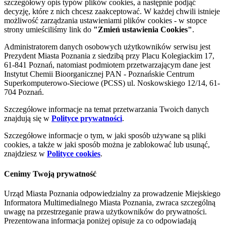
szczegółowy opis typów plików cookies, a następnie podjąć
decyzję, które z nich chcesz zaakceptować. W każdej chwili istnieje
możliwość zarządzania ustawieniami plików cookies - w stopce
strony umieściliśmy link do
"Zmień ustawienia Cookies"
.
Administratorem danych osobowych użytkowników serwisu jest
Prezydent Miasta Poznania z siedzibą przy Placu Kolegiackim 17,
61-841 Poznań, natomiast podmiotem przetwarzającym dane jest
Instytut Chemii Bioorganicznej PAN - Poznańskie Centrum
Superkomputerowo-Sieciowe (PCSS) ul. Noskowskiego 12/14, 61-
704 Poznań.
Szczegółowe informacje na temat przetwarzania Twoich danych
znajdują się w
Polityce prywatności
.
Szczegółowe informacje o tym, w jaki sposób używane są pliki
cookies, a także w jaki sposób można je zablokować lub usunąć,
znajdziesz w
Polityce cookies
.
Cenimy Twoją prywatność
Urząd Miasta Poznania odpowiedzialny za prowadzenie Miejskiego
Informatora Multimedialnego Miasta Poznania, zwraca szczególną
uwagę na przestrzeganie prawa użytkowników do prywatności.
Prezentowana informacja poniżej opisuje za co odpowiadają