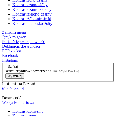
Kontrast żółto-czarny
Kontrast czarno-żółty
Kontrast czarno-zielony
Kontrast zielono-czarny
Kontrast żółto-niebieski
Kontrast niebiesko-żółty
Zamknij menu
Język migowy
Portal Niepełnosprawność
Deklaracja dostępności
ETR - tekst
Facebook
Instagram
Szukaj
szukaj artykułów i wydarzeń
Wyszukaj
Linia miasta Poznań
61 646 33 44
Dostępność
Wersja kontrastowa
Kontrast domyślny
Kontrast czarno-biały