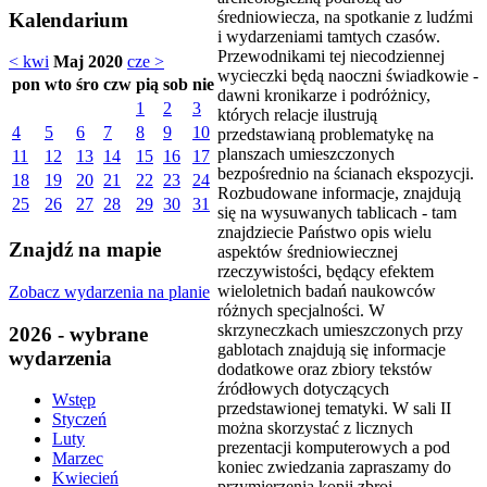
średniowiecza, na spotkanie z ludźmi
Kalendarium
i wydarzeniami tamtych czasów.
Przewodnikami tej niecodziennej
< kwi
Maj 2020
cze >
wycieczki będą naoczni świadkowie -
pon
wto
śro
czw
pią
sob
nie
dawni kronikarze i podróżnicy,
1
2
3
których relacje ilustrują
4
5
6
7
8
9
10
przedstawianą problematykę na
planszach umieszczonych
11
12
13
14
15
16
17
bezpośrednio na ścianach ekspozycji.
18
19
20
21
22
23
24
Rozbudowane informacje, znajdują
25
26
27
28
29
30
31
się na wysuwanych tablicach - tam
znajdziecie Państwo opis wielu
Znajdź na mapie
aspektów średniowiecznej
rzeczywistości, będący efektem
wieloletnich badań naukowców
Zobacz wydarzenia na planie
różnych specjalności. W
skrzyneczkach umieszczonych przy
2026 - wybrane
gablotach znajdują się informacje
wydarzenia
dodatkowe oraz zbiory tekstów
źródłowych dotyczących
Wstęp
przedstawionej tematyki. W sali II
Styczeń
można skorzystać z licznych
Luty
prezentacji komputerowych a pod
Marzec
koniec zwiedzania zapraszamy do
Kwiecień
przymierzenia kopii zbroi