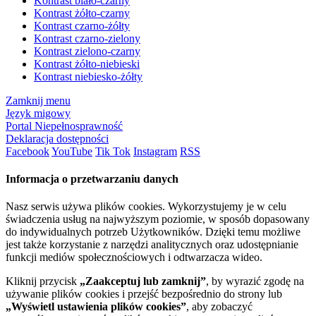
Kontrast biało-czarny
Kontrast żółto-czarny
Kontrast czarno-żółty
Kontrast czarno-zielony
Kontrast zielono-czarny
Kontrast żółto-niebieski
Kontrast niebiesko-żółty
Zamknij menu
Język migowy
Portal Niepełnosprawność
Deklaracja dostępności
Facebook
YouTube
Tik Tok
Instagram
RSS
Informacja o przetwarzaniu danych
Nasz serwis używa plików cookies. Wykorzystujemy je w celu
świadczenia usług na najwyższym poziomie, w sposób dopasowany
do indywidualnych potrzeb Użytkowników. Dzięki temu możliwe
jest także korzystanie z narzędzi analitycznych oraz udostępnianie
funkcji mediów społecznościowych i odtwarzacza wideo.
Kliknij przycisk
„Zaakceptuj lub zamknij”
, by wyrazić zgodę na
używanie plików cookies i przejść bezpośrednio do strony lub
„Wyświetl ustawienia plików cookies”
, aby zobaczyć