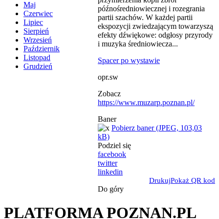
Maj
późnośredniowiecznej i rozegrania
Czerwiec
partii szachów. W każdej partii
Lipiec
ekspozycji zwiedzającym towarzyszą
Sierpień
efekty dźwiękowe: odgłosy przyrody
Wrzesień
i muzyka średniowiecza...
Październik
Listopad
Spacer po wystawie
Grudzień
opr.sw
Zobacz
https://www.muzarp.poznan.pl/
Baner
Pobierz baner (JPEG, 103,03
kB)
Podziel się
facebook
twitter
linkedin
Drukuj
Pokaż QR kod
Do góry
PLATFORMA POZNAN.PL