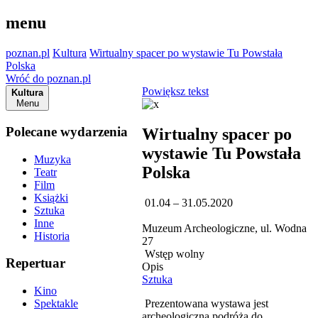
menu
poznan.pl
Kultura
Wirtualny spacer po wystawie Tu Powstała
Polska
Wróć do poznan.pl
Powiększ tekst
Kultura
Menu
Polecane wydarzenia
Wirtualny spacer po
wystawie Tu Powstała
Muzyka
Polska
Teatr
Film
Książki
01.04 – 31.05.2020
Sztuka
Inne
Muzeum Archeologiczne, ul. Wodna
Historia
27
Wstęp wolny
Repertuar
Opis
Sztuka
Kino
Prezentowana wystawa jest
Spektakle
archeologiczną podróżą do