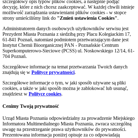
szczegółowy opis typów plików cookies, a następnie podjąć
decyzję, które z nich chcesz zaakceptować. W każdej chwili istnieje
możliwość zarządzania ustawieniami plików cookies - w stopce
strony umieściliśmy link do
"Zmień ustawienia Cookies"
.
Administratorem danych osobowych użytkowników serwisu jest
Prezydent Miasta Poznania z siedzibą przy Placu Kolegiackim 17,
61-841 Poznań, natomiast podmiotem przetwarzającym dane jest
Instytut Chemii Bioorganicznej PAN - Poznańskie Centrum
Superkomputerowo-Sieciowe (PCSS) ul. Noskowskiego 12/14, 61-
704 Poznań.
Szczegółowe informacje na temat przetwarzania Twoich danych
znajdują się w
Polityce prywatności
.
Szczegółowe informacje o tym, w jaki sposób używane są pliki
cookies, a także w jaki sposób można je zablokować lub usunąć,
znajdziesz w
Polityce cookies
.
Cenimy Twoją prywatność
Urząd Miasta Poznania odpowiedzialny za prowadzenie Miejskiego
Informatora Multimedialnego Miasta Poznania, zwraca szczególną
uwagę na przestrzeganie prawa użytkowników do prywatności.
Prezentowana informacja poniżej opisuje za co odpowiadają