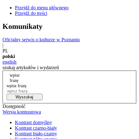
Przejdź do menu głównego
Przejdź do treści
Komunikaty
Oficjalny serwis o kulturze w Poznaniu
|
PL
polski
english
szukaj artykułów i wydarzeń
wpisz
frazę
wpisz frazę
Wyszukaj
Dostępność
Wersja kontrastowa
Kontrast domyślny
Kontrast czarno-biały
Kontrast biało-czarny