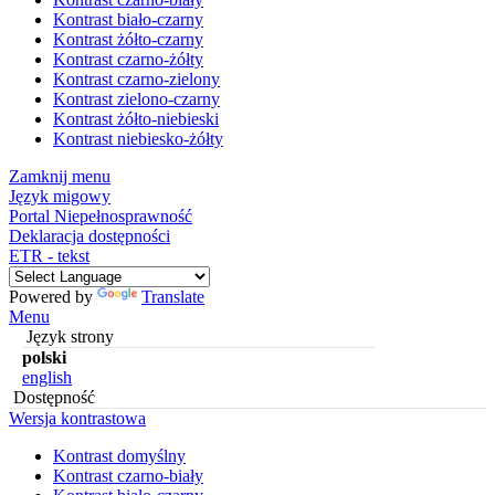
Kontrast biało-czarny
Kontrast żółto-czarny
Kontrast czarno-żółty
Kontrast czarno-zielony
Kontrast zielono-czarny
Kontrast żółto-niebieski
Kontrast niebiesko-żółty
Zamknij menu
Język migowy
Portal Niepełnosprawność
Deklaracja dostępności
ETR - tekst
Powered by
Translate
Menu
Język strony
polski
english
Dostępność
Wersja kontrastowa
Kontrast domyślny
Kontrast czarno-biały