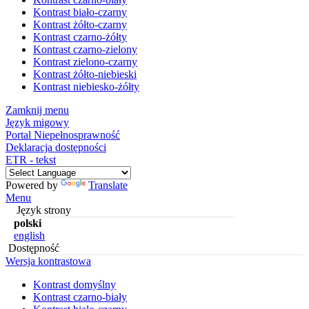
Kontrast biało-czarny
Kontrast żółto-czarny
Kontrast czarno-żółty
Kontrast czarno-zielony
Kontrast zielono-czarny
Kontrast żółto-niebieski
Kontrast niebiesko-żółty
Zamknij menu
Język migowy
Portal Niepełnosprawność
Deklaracja dostępności
ETR - tekst
Powered by
Translate
Menu
Język strony
polski
english
Dostępność
Wersja kontrastowa
Kontrast domyślny
Kontrast czarno-biały