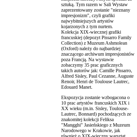
sztuką. Tym razem w Sali Wystaw
zaprezentowany zostanie "nieznany
impresjonizm", czyli grafiki
najwybitniejszych artystów
kojarzonych z tym nurtem.
Kolekcja XIX-wiecznej grafiki
francuskiej (depozyt Pissarro Family
Collection) z Muzeum Ashmolean
(Oxford) należy do najbardziej
znaczącego archiwum impresjonistów
poza Francją. Na wystawie
zobaczymy 35 prac graficznych
takich autorów jak: Camille Pissarro,
Alfred Sisley, Paul Cezanne, Auguste
Renoir, Henri de Toulouse Lautrec,
Edouard Manet.
Ekspozycja zostanie wzbogacona o
10 prac artystów francuskich XIX i
XX wieku (m.in. Sisley, Toulouse-
Lautrec, Bonnard) pochodzących ze
znakomitej kolekcji Feliksa
"Mangghi" Jasieńskiego z Muzeum
Narodowego w Krakowie, jak
również o XIX-wieczny warsztat