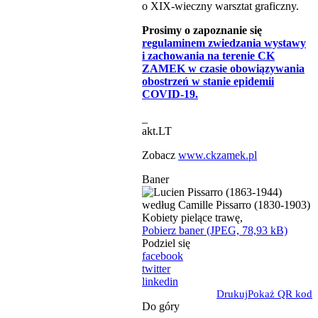
o XIX-wieczny warsztat graficzny.
Prosimy o zapoznanie się
regulaminem zwiedzania wystawy
i zachowania na terenie CK
ZAMEK w czasie obowiązywania
obostrzeń w stanie epidemii
COVID-19.
_
akt.LT
Zobacz
www.ckzamek.pl
Baner
Pobierz baner (JPEG, 78,93 kB)
Podziel się
facebook
twitter
linkedin
Drukuj
Pokaż QR kod
Do góry