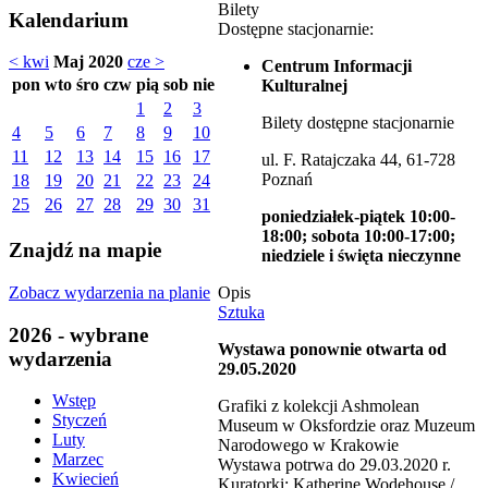
Bilety
Kalendarium
Dostępne stacjonarnie:
< kwi
Maj 2020
cze >
Centrum Informacji
pon
wto
śro
czw
pią
sob
nie
Kulturalnej
1
2
3
Bilety dostępne stacjonarnie
4
5
6
7
8
9
10
11
12
13
14
15
16
17
ul. F. Ratajczaka 44, 61-728
Poznań
18
19
20
21
22
23
24
25
26
27
28
29
30
31
poniedziałek-piątek 10:00-
18:00; sobota 10:00-17:00;
Znajdź na mapie
niedziele i święta nieczynne
Zobacz wydarzenia na planie
Opis
Sztuka
2026 - wybrane
Wystawa ponownie otwarta od
wydarzenia
29.05.2020
Wstęp
Grafiki z kolekcji Ashmolean
Styczeń
Museum w Oksfordzie oraz Muzeum
Luty
Narodowego w Krakowie
Marzec
Wystawa potrwa do 29.03.2020 r.
Kwiecień
Kuratorki: Katherine Wodehouse /