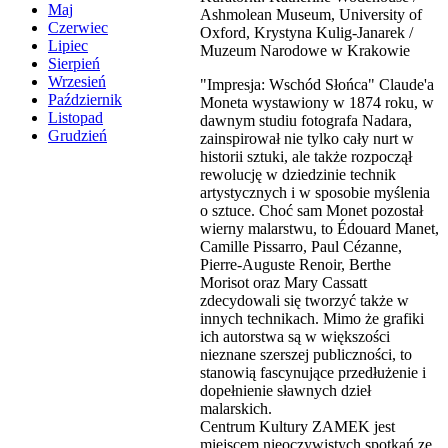
Maj
Ashmolean Museum, University of
Czerwiec
Oxford, Krystyna Kulig-Janarek /
Lipiec
Muzeum Narodowe w Krakowie
Sierpień
Wrzesień
"Impresja: Wschód Słońca" Claude'a
Październik
Moneta wystawiony w 1874 roku, w
Listopad
dawnym studiu fotografa Nadara,
Grudzień
zainspirował nie tylko cały nurt w
historii sztuki, ale także rozpoczął
rewolucję w dziedzinie technik
artystycznych i w sposobie myślenia
o sztuce. Choć sam Monet pozostał
wierny malarstwu, to Édouard Manet,
Camille Pissarro, Paul Cézanne,
Pierre-Auguste Renoir, Berthe
Morisot oraz Mary Cassatt
zdecydowali się tworzyć także w
innych technikach. Mimo że grafiki
ich autorstwa są w większości
nieznane szerszej publiczności, to
stanowią fascynujące przedłużenie i
dopełnienie sławnych dzieł
malarskich.
Centrum Kultury ZAMEK jest
miejscem nieoczywistych spotkań ze