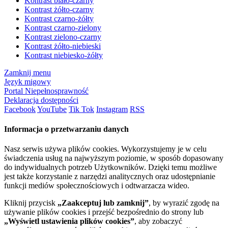
Kontrast biało-czarny
Kontrast żółto-czarny
Kontrast czarno-żółty
Kontrast czarno-zielony
Kontrast zielono-czarny
Kontrast żółto-niebieski
Kontrast niebiesko-żółty
Zamknij menu
Język migowy
Portal Niepełnosprawność
Deklaracja dostępności
Facebook
YouTube
Tik Tok
Instagram
RSS
Informacja o przetwarzaniu danych
Nasz serwis używa plików cookies. Wykorzystujemy je w celu
świadczenia usług na najwyższym poziomie, w sposób dopasowany
do indywidualnych potrzeb Użytkowników. Dzięki temu możliwe
jest także korzystanie z narzędzi analitycznych oraz udostępnianie
funkcji mediów społecznościowych i odtwarzacza wideo.
Kliknij przycisk
„Zaakceptuj lub zamknij”
, by wyrazić zgodę na
używanie plików cookies i przejść bezpośrednio do strony lub
„Wyświetl ustawienia plików cookies”
, aby zobaczyć