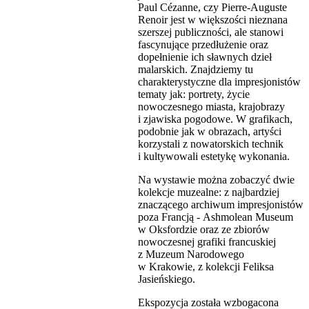
Paul Cézanne, czy Pierre-Auguste
Renoir jest w większości nieznana
szerszej publiczności, ale stanowi
fascynujące przedłużenie oraz
dopełnienie ich sławnych dzieł
malarskich. Znajdziemy tu
charakterystyczne dla impresjonistów
tematy jak: portrety, życie
nowoczesnego miasta, krajobrazy
i zjawiska pogodowe. W grafikach,
podobnie jak w obrazach, artyści
korzystali z nowatorskich technik
i kultywowali estetykę wykonania.
Na wystawie można zobaczyć dwie
kolekcje muzealne: z najbardziej
znaczącego archiwum impresjonistów
poza Francją - Ashmolean Museum
w Oksfordzie oraz ze zbiorów
nowoczesnej grafiki francuskiej
z Muzeum Narodowego
w Krakowie, z kolekcji Feliksa
Jasieńskiego.
Ekspozycja została wzbogacona