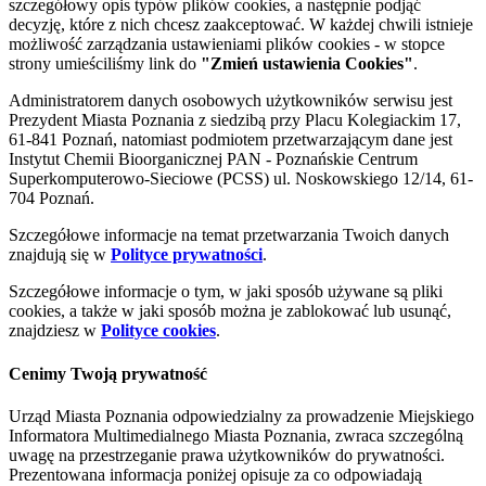
szczegółowy opis typów plików cookies, a następnie podjąć
decyzję, które z nich chcesz zaakceptować. W każdej chwili istnieje
możliwość zarządzania ustawieniami plików cookies - w stopce
strony umieściliśmy link do
"Zmień ustawienia Cookies"
.
Administratorem danych osobowych użytkowników serwisu jest
Prezydent Miasta Poznania z siedzibą przy Placu Kolegiackim 17,
61-841 Poznań, natomiast podmiotem przetwarzającym dane jest
Instytut Chemii Bioorganicznej PAN - Poznańskie Centrum
Superkomputerowo-Sieciowe (PCSS) ul. Noskowskiego 12/14, 61-
704 Poznań.
Szczegółowe informacje na temat przetwarzania Twoich danych
znajdują się w
Polityce prywatności
.
Szczegółowe informacje o tym, w jaki sposób używane są pliki
cookies, a także w jaki sposób można je zablokować lub usunąć,
znajdziesz w
Polityce cookies
.
Cenimy Twoją prywatność
Urząd Miasta Poznania odpowiedzialny za prowadzenie Miejskiego
Informatora Multimedialnego Miasta Poznania, zwraca szczególną
uwagę na przestrzeganie prawa użytkowników do prywatności.
Prezentowana informacja poniżej opisuje za co odpowiadają