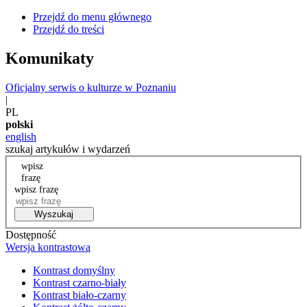
Przejdź do menu głównego
Przejdź do treści
Komunikaty
Oficjalny serwis o kulturze w Poznaniu
|
PL
polski
english
szukaj artykułów i wydarzeń
wpisz
frazę
wpisz frazę
Wyszukaj
Dostępność
Wersja kontrastowa
Kontrast domyślny
Kontrast czarno-biały
Kontrast biało-czarny