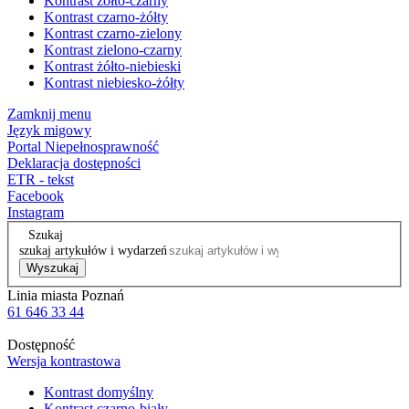
Kontrast żółto-czarny
Kontrast czarno-żółty
Kontrast czarno-zielony
Kontrast zielono-czarny
Kontrast żółto-niebieski
Kontrast niebiesko-żółty
Zamknij menu
Język migowy
Portal Niepełnosprawność
Deklaracja dostępności
ETR - tekst
Facebook
Instagram
Szukaj
szukaj artykułów i wydarzeń
Wyszukaj
Linia miasta Poznań
61 646 33 44
Dostępność
Wersja kontrastowa
Kontrast domyślny
Kontrast czarno-biały