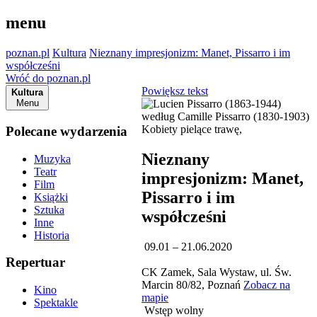
menu
poznan.pl
Kultura
Nieznany impresjonizm: Manet, Pissarro i im
współcześni
Wróć do poznan.pl
Powiększ tekst
Kultura
Menu
Polecane wydarzenia
Nieznany
Muzyka
Teatr
impresjonizm: Manet,
Film
Pissarro i im
Książki
Sztuka
współcześni
Inne
Historia
09.01 – 21.06.2020
Repertuar
CK Zamek, Sala Wystaw, ul. Św.
Marcin 80/82, Poznań
Zobacz na
Kino
mapie
Spektakle
Wstęp wolny