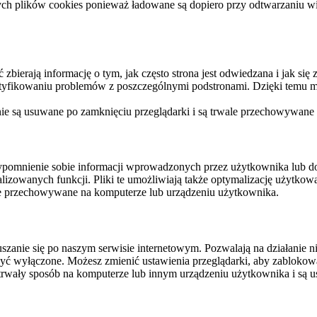
ych plików cookies ponieważ ładowane są dopiero przy odtwarzaniu wid
ierają informację o tym, jak często strona jest odwiedzana i jak się z 
ntyfikowaniu problemów z poszczególnymi podstronami. Dzięki temu mo
 nie są usuwane po zamknięciu przeglądarki i są trwale przechowywane
rzypomnienie sobie informacji wprowadzonych przez użytkownika lub 
nalizowanych funkcji. Pliki te umożliwiają także optymalizację użytko
ale przechowywane na komputerze lub urządzeniu użytkownika.
szanie się po naszym serwisie internetowym. Pozwalają na działanie ni
yć wyłączone. Możesz zmienić ustawienia przeglądarki, aby zablokować
trwały sposób na komputerze lub innym urządzeniu użytkownika i są u