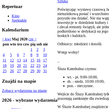
Sztuka
Repertuar
Poświęcając wystawę czasową Jan
nietuzinkową postać i wszechstro
Kino
przyszło mu działać. Nie ma wątp
Spektakle
inwestycje w dziedzinie kultury 
i zlecał remonty świątyń, ale jed
Kalendarium
podkreślono w dedykacji na jeg
boskich i ludzkich.
< kwi
Maj 2020
cze >
Odbiorcy: młodzież i dorośli.
pon
wto
śro
czw
pią
sob
nie
1
2
3
Wstęp wolny!
4
5
6
7
8
9
10
11
12
13
14
15
16
17
_
18
19
20
21
22
23
24
Śluza Katedralna czynna:
25
26
27
28
29
30
31
wt. - pt. 9:00-18:00,
Znajdź na mapie
sb. - niedz. 10:00-19:00,
pon. - nieczynne.
Zobacz wydarzenia na planie
Wejście do Śluzy Katedralnej ty
pozostają zamknięte dla zwiedzaj
2026 - wybrane wydarzenia
W Śluzie Katedralnej znajdziecie