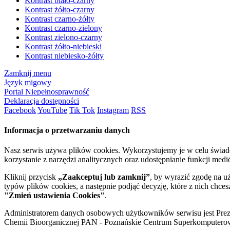
Kontrast biało-czarny
Kontrast żółto-czarny
Kontrast czarno-żółty
Kontrast czarno-zielony
Kontrast zielono-czarny
Kontrast żółto-niebieski
Kontrast niebiesko-żółty
Zamknij menu
Język migowy
Portal Niepełnosprawność
Deklaracja dostępności
Facebook
YouTube
Tik Tok
Instagram
RSS
Informacja o przetwarzaniu danych
Nasz serwis używa plików cookies. Wykorzystujemy je w celu świa
korzystanie z narzędzi analitycznych oraz udostępnianie funkcji me
Kliknij przycisk
„Zaakceptuj lub zamknij”
, by wyrazić zgodę na u
typów plików cookies, a następnie podjąć decyzję, które z nich chce
"Zmień ustawienia Cookies"
.
Administratorem danych osobowych użytkowników serwisu jest Prezyd
Chemii Bioorganicznej PAN - Poznańskie Centrum Superkomputerow