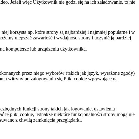
eo. Jeżeli więc Użytkownik nie godzi się na ich załadowanie, to nie
niej korzysta np. które strony są najbardziej i najmniej popularne i w
żemy ulepszać zawartość i wydajność strony i uczynić ją bardziej
 na komputerze lub urządzeniu użytkownika.
dokonanych przez niego wyborów (takich jak język, wyrażone zgody)
wania witryny po zalogowaniu się.Pliki cookie wpływające na
ezbędnych funkcji strony takich jak logowanie, ustawienia
 te pliki cookie, jednakże niektóre funkcjonalności strony mogą nie
suwane z chwilą zamknięcia przeglądarki.