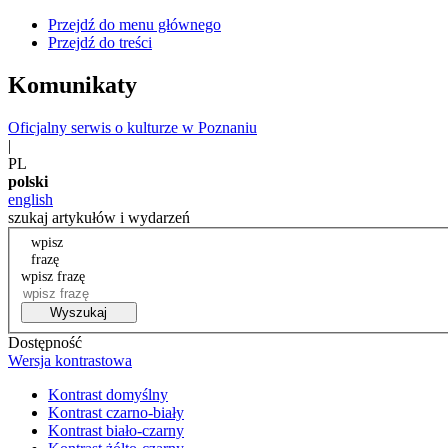
Przejdź do menu głównego
Przejdź do treści
Komunikaty
Oficjalny serwis o kulturze w Poznaniu
|
PL
polski
english
szukaj artykułów i wydarzeń
wpisz
frazę
wpisz frazę
Wyszukaj
Dostępność
Wersja kontrastowa
Kontrast domyślny
Kontrast czarno-biały
Kontrast biało-czarny