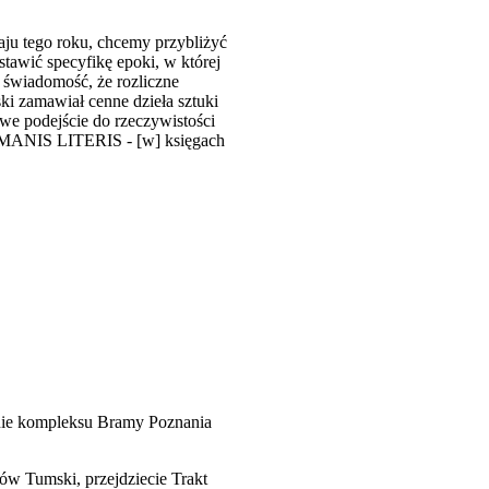
ju tego roku, chcemy przybliżyć
tawić specyfikę epoki, w której
n świadomość, że rozliczne
ki zamawiał cenne dzieła sztuki
owe podejście do rzeczywistości
HUMANIS LITERIS - [w] księgach
zenie kompleksu Bramy Poznania
rów Tumski, przejdziecie Trakt