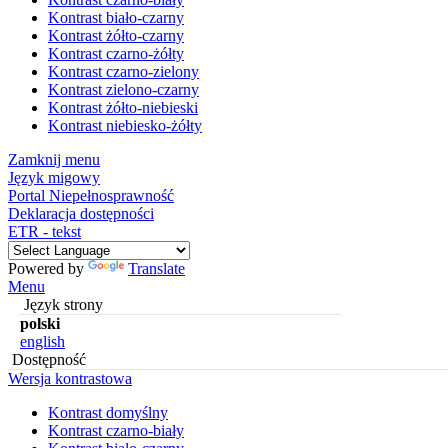
Kontrast biało-czarny
Kontrast żółto-czarny
Kontrast czarno-żółty
Kontrast czarno-zielony
Kontrast zielono-czarny
Kontrast żółto-niebieski
Kontrast niebiesko-żółty
Zamknij menu
Język migowy
Portal Niepełnosprawność
Deklaracja dostępności
ETR - tekst
Powered by
Translate
Menu
Język strony
polski
english
Dostępność
Wersja kontrastowa
Kontrast domyślny
Kontrast czarno-biały