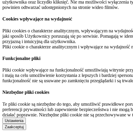
użytkownika oraz liczydło kliknięć. Nie ma możliwości wyłączenia t
powinien odtwarzać udostępnionych na stronie wideo filmów.
Cookies wpływające na wydajność
Pliki cookies o charakterze analitycznym, wpływającym na wydajność zb
jaki sposób Użytkownicy poruszają się po serwisie. Pomagają w ide
przyjazną i intuicyjną dla użytkownika.
Pliki cookie o charakterze analitycznym i wpływające na wydajność
Funkcjonalne pliki
Pliki cookie wpływające na funkcjonalność umożliwiają witrynie p
i mają na celu umożliwienie korzystania z lepszych i bardziej sperso
funkcjonalność nie są usuwane po zamknięciu przeglądarki i są trw
Niezbędne pliki cookies
Te pliki cookie są niezbędne do tego, aby umożliwić prawidłowe poru
preferencji prywatności lub zapewnienie bezpieczeństwa i nie mogą b
działać poprawnie. Niezbędne pliki cookie nie są przechowywane w 
Ustawienia
Zaakceptuj