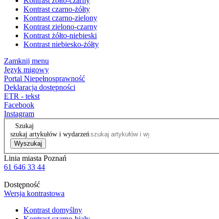
Kontrast żółto-czarny
Kontrast czarno-żółty
Kontrast czarno-zielony
Kontrast zielono-czarny
Kontrast żółto-niebieski
Kontrast niebiesko-żółty
Zamknij menu
Język migowy
Portal Niepełnosprawność
Deklaracja dostępności
ETR - tekst
Facebook
Instagram
Szukaj
szukaj artykułów i wydarzeń
Wyszukaj
Linia miasta Poznań
61 646 33 44
Dostępność
Wersja kontrastowa
Kontrast domyślny
Kontrast czarno-biały