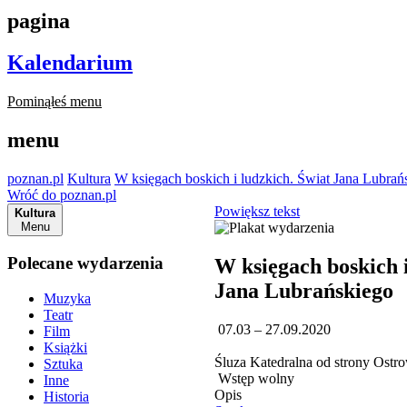
pagina
Kalendarium
Pominąłeś menu
menu
poznan.pl
Kultura
W księgach boskich i ludzkich. Świat Jana Lubrań
Wróć do poznan.pl
Powiększ tekst
Kultura
Menu
Polecane wydarzenia
W księgach boskich i
Jana Lubrańskiego
Muzyka
Teatr
07.03 – 27.09.2020
Film
Książki
Śluza Katedralna od strony Ost
Sztuka
Wstęp wolny
Inne
Opis
Historia