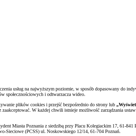
dczenia usług na najwyższym poziomie, w sposób dopasowany do indy
diów społecznościowych i odtwarzacza wideo.
żywanie plików cookies i przejść bezpośrednio do strony lub
„Wyświetl
sz zaakceptować. W każdej chwili istnieje możliwość zarządzania ustaw
ent Miasta Poznania z siedzibą przy Placu Kolegiackim 17, 61-841 P
o-Sieciowe (PCSS) ul. Noskowskiego 12/14, 61-704 Poznań.