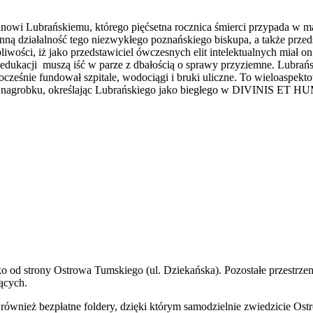
owi Lubrańskiemu, którego pięćsetna rocznica śmierci przypada w ma
nną działalność tego niezwykłego poznańskiego biskupa, a także przeds
liwości, iż jako przedstawiciel ówczesnych elit intelektualnych miał o
i edukacji muszą iść w parze z dbałością o sprawy przyziemne. Lubrańs
nocześnie fundował szpitale, wodociągi i bruki uliczne. To wieloaspekt
o nagrobku, określając Lubrańskiego jako biegłego w DIVINIS ET 
lko od strony Ostrowa Tumskiego (ul. Dziekańska). Pozostałe przestr
ących.
 również bezpłatne foldery, dzięki którym samodzielnie zwiedzicie Ost