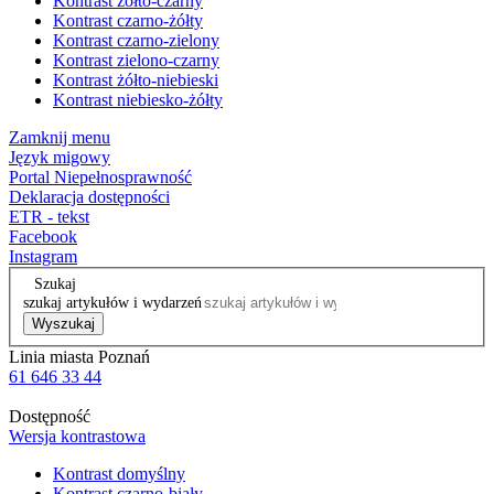
Kontrast żółto-czarny
Kontrast czarno-żółty
Kontrast czarno-zielony
Kontrast zielono-czarny
Kontrast żółto-niebieski
Kontrast niebiesko-żółty
Zamknij menu
Język migowy
Portal Niepełnosprawność
Deklaracja dostępności
ETR - tekst
Facebook
Instagram
Szukaj
szukaj artykułów i wydarzeń
Wyszukaj
Linia miasta Poznań
61 646 33 44
Dostępność
Wersja kontrastowa
Kontrast domyślny
Kontrast czarno-biały