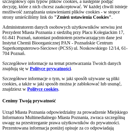
szczegółowy opis typów plików cookies, a następnie podjąć
decyzję, które z nich chcesz zaakceptować. W każdej chwili istnieje
możliwość zarządzania ustawieniami plików cookies - w stopce
strony umieściliśmy link do
"Zmień ustawienia Cookies"
.
Administratorem danych osobowych użytkowników serwisu jest
Prezydent Miasta Poznania z siedzibą przy Placu Kolegiackim 17,
61-841 Poznań, natomiast podmiotem przetwarzającym dane jest
Instytut Chemii Bioorganicznej PAN - Poznańskie Centrum
Superkomputerowo-Sieciowe (PCSS) ul. Noskowskiego 12/14, 61-
704 Poznań.
Szczegółowe informacje na temat przetwarzania Twoich danych
znajdują się w
Polityce prywatności
.
Szczegółowe informacje o tym, w jaki sposób używane są pliki
cookies, a także w jaki sposób można je zablokować lub usunąć,
znajdziesz w
Polityce cookies
.
Cenimy Twoją prywatność
Urząd Miasta Poznania odpowiedzialny za prowadzenie Miejskiego
Informatora Multimedialnego Miasta Poznania, zwraca szczególną
uwagę na przestrzeganie prawa użytkowników do prywatności.
Prezentowana informacja poniżej opisuje za co odpowiadają