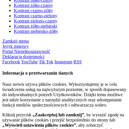
Kontrast biało-czarny
Kontrast żółto-czarny
Kontrast czarno-żółty
Kontrast czarno-zielony
Kontrast zielono-czarny
Kontrast żółto-niebieski
Kontrast niebiesko-żółty
Zamknij menu
Język migowy
Portal Niepełnosprawność
Deklaracja dostępności
Facebook
YouTube
Tik Tok
Instagram
RSS
Informacja o przetwarzaniu danych
Nasz serwis używa plików cookies. Wykorzystujemy je w celu
świadczenia usług na najwyższym poziomie, w sposób dopasowany
do indywidualnych potrzeb Użytkowników. Dzięki temu możliwe
jest także korzystanie z narzędzi analitycznych oraz udostępnianie
funkcji mediów społecznościowych i odtwarzacza wideo.
Kliknij przycisk
„Zaakceptuj lub zamknij”
, by wyrazić zgodę na
używanie plików cookies i przejść bezpośrednio do strony lub
„Wyświetl ustawienia plików cookies”
, aby zobaczyć