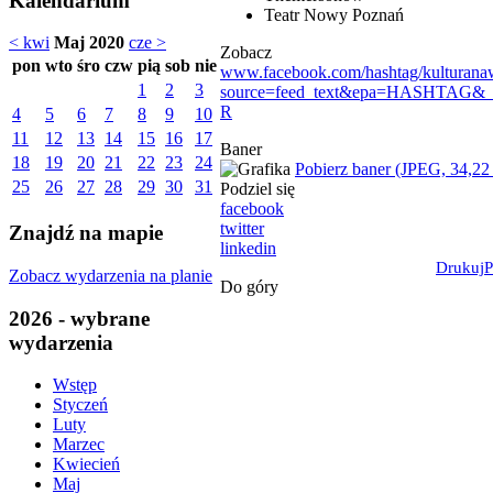
Kalendarium
Teatr Nowy Poznań
< kwi
Maj 2020
cze >
Zobacz
pon
wto
śro
czw
pią
sob
nie
www.facebook.com/hashtag/kulturan
1
2
3
source=feed_text&epa=HASHTAG&
R
4
5
6
7
8
9
10
11
12
13
14
15
16
17
Baner
18
19
20
21
22
23
24
Pobierz baner (JPEG, 34,22
25
26
27
28
29
30
31
Podziel się
facebook
twitter
Znajdź na mapie
linkedin
Drukuj
P
Zobacz wydarzenia na planie
Do góry
2026 - wybrane
wydarzenia
Wstęp
Styczeń
Luty
Marzec
Kwiecień
Maj