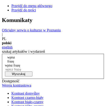
Przejdź do menu głównego
Przejdź do treści
Komunikaty
Oficjalny serwis o kulturze w Poznaniu
|
PL
polski
english
szukaj artykułów i wydarzeń
wpisz
frazę
wpisz frazę
Wyszukaj
Dostępność
Wersja kontrastowa
Kontrast domyślny
Kontrast czarno-biały
Kontrast biało-czarny