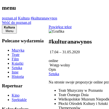
menu
poznan.pl
Kultura
#kulturanawynos
Wróć do poznan.pl
Powiększ tekst
Kultura
Menu
Polecane wydarzenia
#kulturanawynos
Muzyka
17.04 – 31.05.2020
Teatr
Film
online
Książki
Wstęp wolny
Sztuka
Opis
Inne
Sztuka
Historia
Na stronie swoje propozycje online prz
Repertuar
Teatr Muzyczny w Poznaniu
Teatr Ósmego Dnia
Kino
Wielkopolskie Muzeum Niepodle
Spektakle
Płocki Ośrodek Kultury i Sztuki 
Themersonów