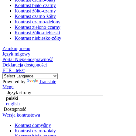
Kontrast biało-czarny
Kontrast żółto-czarny
Kontrast czarno-żółty
Kontrast czarno-zielony
Kontrast zielono-czarny
Kontrast żółto-niebieski
Kontrast niebiesko-żółty
Zamknij menu
Język migowy
Portal Niepełnosprawność
Deklaracja dostępności
ETR - tekst
Powered by
Translate
Menu
Język strony
polski
english
Dostępność
Wersja kontrastowa
Kontrast domyślny
Kontrast czarno-biały