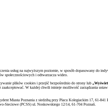
dczenia usług na najwyższym poziomie, w sposób dopasowany do indy
diów społecznościowych i odtwarzacza wideo.
żywanie plików cookies i przejść bezpośrednio do strony lub
„Wyświetl
sz zaakceptować. W każdej chwili istnieje możliwość zarządzania ustaw
ent Miasta Poznania z siedzibą przy Placu Kolegiackim 17, 61-841 P
o-Sieciowe (PCSS) ul. Noskowskiego 12/14, 61-704 Poznań.