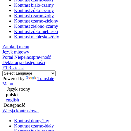
Kontrast biało-czarny
Kontrast żółto-czarny
Kontrast czarno-żółty
Kontrast czarno-zielony
Kontrast zielono-czarny
Kontrast żółto-niebieski
Kontrast niebiesko-żółty
Zamknij menu
Język migowy
Portal Niepełnosprawność
Deklaracja dostępności
ETR - tekst
Powered by
Translate
Menu
Język strony
polski
english
Dostępność
Wersja kontrastowa
Kontrast domyślny
Kontrast czarno-biały