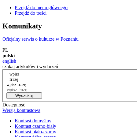
Przejdź do menu głównego
Przejdź do treści
Komunikaty
Oficjalny serwis o kulturze w Poznaniu
|
PL
polski
english
szukaj artykułów i wydarzeń
wpisz
frazę
wpisz frazę
Wyszukaj
Dostępność
Wersja kontrastowa
Kontrast domyślny
Kontrast czarno-biały
Kontrast biało-czarny