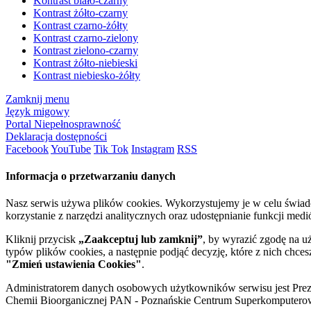
Kontrast biało-czarny
Kontrast żółto-czarny
Kontrast czarno-żółty
Kontrast czarno-zielony
Kontrast zielono-czarny
Kontrast żółto-niebieski
Kontrast niebiesko-żółty
Zamknij menu
Język migowy
Portal Niepełnosprawność
Deklaracja dostępności
Facebook
YouTube
Tik Tok
Instagram
RSS
Informacja o przetwarzaniu danych
Nasz serwis używa plików cookies. Wykorzystujemy je w celu świa
korzystanie z narzędzi analitycznych oraz udostępnianie funkcji me
Kliknij przycisk
„Zaakceptuj lub zamknij”
, by wyrazić zgodę na u
typów plików cookies, a następnie podjąć decyzję, które z nich chce
"Zmień ustawienia Cookies"
.
Administratorem danych osobowych użytkowników serwisu jest Prezyd
Chemii Bioorganicznej PAN - Poznańskie Centrum Superkomputerow