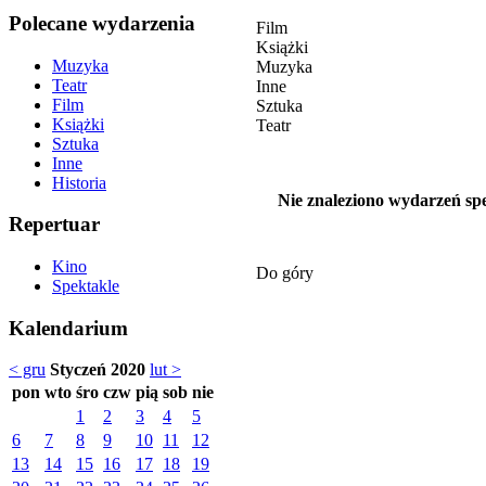
Polecane wydarzenia
Film
Książki
Muzyka
Muzyka
Teatr
Inne
Film
Sztuka
Książki
Teatr
Sztuka
Inne
Historia
Nie znaleziono wydarzeń spe
Repertuar
Kino
Do góry
Spektakle
Kalendarium
< gru
Styczeń 2020
lut >
pon
wto
śro
czw
pią
sob
nie
1
2
3
4
5
6
7
8
9
10
11
12
13
14
15
16
17
18
19