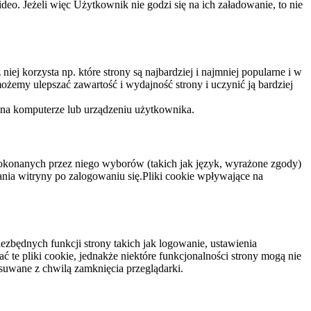
eo. Jeżeli więc Użytkownik nie godzi się na ich załadowanie, to nie
niej korzysta np. które strony są najbardziej i najmniej popularne i w
żemy ulepszać zawartość i wydajność strony i uczynić ją bardziej
 na komputerze lub urządzeniu użytkownika.
dokonanych przez niego wyborów (takich jak język, wyrażone zgody)
wania witryny po zalogowaniu się.Pliki cookie wpływające na
ezbędnych funkcji strony takich jak logowanie, ustawienia
 te pliki cookie, jednakże niektóre funkcjonalności strony mogą nie
suwane z chwilą zamknięcia przeglądarki.