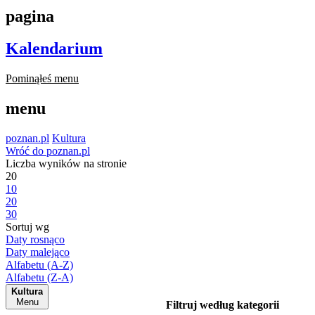
pagina
Kalendarium
Pominąłeś menu
menu
poznan.pl
Kultura
Wróć do poznan.pl
Liczba wyników na stronie
20
10
20
30
Sortuj wg
Daty rosnąco
Daty malejąco
Alfabetu (A-Z)
Alfabetu (Z-A)
Kultura
Menu
Filtruj według kategorii