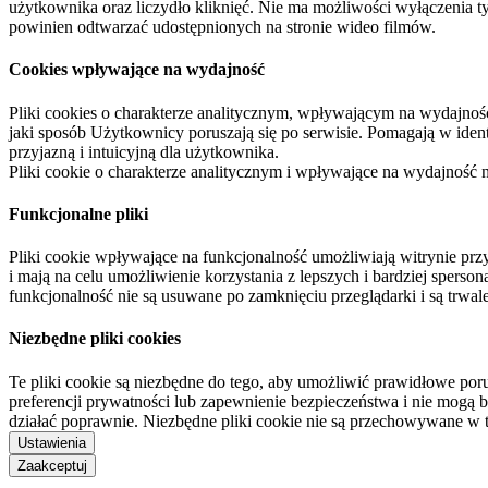
użytkownika oraz liczydło kliknięć. Nie ma możliwości wyłączenia t
powinien odtwarzać udostępnionych na stronie wideo filmów.
Cookies wpływające na wydajność
Pliki cookies o charakterze analitycznym, wpływającym na wydajność zb
jaki sposób Użytkownicy poruszają się po serwisie. Pomagają w ide
przyjazną i intuicyjną dla użytkownika.
Pliki cookie o charakterze analitycznym i wpływające na wydajność
Funkcjonalne pliki
Pliki cookie wpływające na funkcjonalność umożliwiają witrynie p
i mają na celu umożliwienie korzystania z lepszych i bardziej sperso
funkcjonalność nie są usuwane po zamknięciu przeglądarki i są trw
Niezbędne pliki cookies
Te pliki cookie są niezbędne do tego, aby umożliwić prawidłowe poru
preferencji prywatności lub zapewnienie bezpieczeństwa i nie mogą b
działać poprawnie. Niezbędne pliki cookie nie są przechowywane w 
Ustawienia
Zaakceptuj