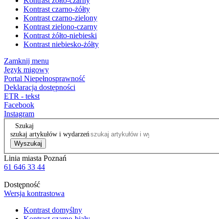
Kontrast żółto-czarny
Kontrast czarno-żółty
Kontrast czarno-zielony
Kontrast zielono-czarny
Kontrast żółto-niebieski
Kontrast niebiesko-żółty
Zamknij menu
Język migowy
Portal Niepełnosprawność
Deklaracja dostępności
ETR - tekst
Facebook
Instagram
Szukaj
szukaj artykułów i wydarzeń
Wyszukaj
Linia miasta Poznań
61 646 33 44
Dostępność
Wersja kontrastowa
Kontrast domyślny
Kontrast czarno-biały