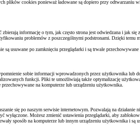
ych plików cookies ponieważ ładowane są dopiero przy odtwarzaniu wid
ierają informację o tym, jak często strona jest odwiedzana i jak się z 
ntyfikowaniu problemów z poszczególnymi podstronami. Dzięki temu mo
 nie są usuwane po zamknięciu przeglądarki i są trwale przechowywane
rzypomnienie sobie informacji wprowadzonych przez użytkownika lub 
nalizowanych funkcji. Pliki te umożliwiają także optymalizację użytko
ale przechowywane na komputerze lub urządzeniu użytkownika.
szanie się po naszym serwisie internetowym. Pozwalają na działanie ni
yć wyłączone. Możesz zmienić ustawienia przeglądarki, aby zablokować
trwały sposób na komputerze lub innym urządzeniu użytkownika i są u