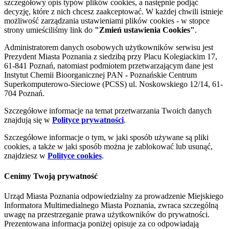
szczegółowy opis typów plików cookies, a następnie podjąć
decyzję, które z nich chcesz zaakceptować. W każdej chwili istnieje
możliwość zarządzania ustawieniami plików cookies - w stopce
strony umieściliśmy link do
"Zmień ustawienia Cookies"
.
Administratorem danych osobowych użytkowników serwisu jest
Prezydent Miasta Poznania z siedzibą przy Placu Kolegiackim 17,
61-841 Poznań, natomiast podmiotem przetwarzającym dane jest
Instytut Chemii Bioorganicznej PAN - Poznańskie Centrum
Superkomputerowo-Sieciowe (PCSS) ul. Noskowskiego 12/14, 61-
704 Poznań.
Szczegółowe informacje na temat przetwarzania Twoich danych
znajdują się w
Polityce prywatności
.
Szczegółowe informacje o tym, w jaki sposób używane są pliki
cookies, a także w jaki sposób można je zablokować lub usunąć,
znajdziesz w
Polityce cookies
.
Cenimy Twoją prywatność
Urząd Miasta Poznania odpowiedzialny za prowadzenie Miejskiego
Informatora Multimedialnego Miasta Poznania, zwraca szczególną
uwagę na przestrzeganie prawa użytkowników do prywatności.
Prezentowana informacja poniżej opisuje za co odpowiadają