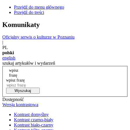
Przejdź do menu głównego
Przejdź do treści
Komunikaty
Oficjalny serwis o kulturze w Poznaniu
|
PL
polski
english
szukaj artykułów i wydarzeń
wpisz
frazę
wpisz frazę
Wyszukaj
Dostępność
Wersja kontrastowa
Kontrast domyślny
Kontrast czarno-biały
Kontrast biało-czarny