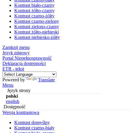
Kontrast biało-czarny
Kontrast żółto-czarny
Kontrast czarno-żółty
Kontrast czarno-zielony
Kontrast zielono-czarny
Kontrast żółto-niebieski
Kontrast niebiesko-żółty
Zamknij menu
Język migowy
Portal Niepełnosprawność
Deklaracja dostępności
ETR - tekst
Powered by
Translate
Menu
Język strony
polski
english
Dostępność
Wersja kontrastowa
Kontrast domyślny
Kontrast czarno-biały