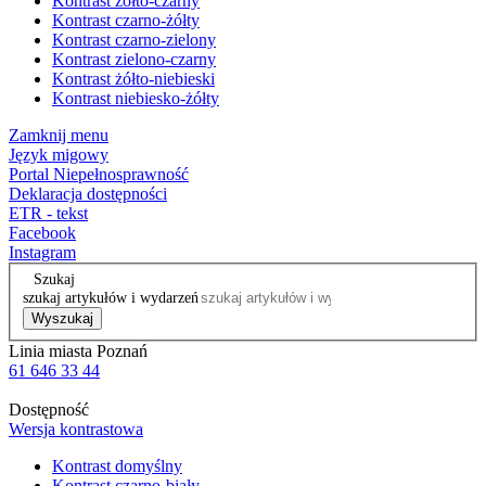
Kontrast żółto-czarny
Kontrast czarno-żółty
Kontrast czarno-zielony
Kontrast zielono-czarny
Kontrast żółto-niebieski
Kontrast niebiesko-żółty
Zamknij menu
Język migowy
Portal Niepełnosprawność
Deklaracja dostępności
ETR - tekst
Facebook
Instagram
Szukaj
szukaj artykułów i wydarzeń
Wyszukaj
Linia miasta Poznań
61 646 33 44
Dostępność
Wersja kontrastowa
Kontrast domyślny
Kontrast czarno-biały