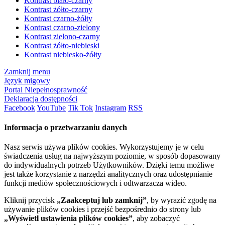
Kontrast biało-czarny
Kontrast żółto-czarny
Kontrast czarno-żółty
Kontrast czarno-zielony
Kontrast zielono-czarny
Kontrast żółto-niebieski
Kontrast niebiesko-żółty
Zamknij menu
Język migowy
Portal Niepełnosprawność
Deklaracja dostępności
Facebook
YouTube
Tik Tok
Instagram
RSS
Informacja o przetwarzaniu danych
Nasz serwis używa plików cookies. Wykorzystujemy je w celu
świadczenia usług na najwyższym poziomie, w sposób dopasowany
do indywidualnych potrzeb Użytkowników. Dzięki temu możliwe
jest także korzystanie z narzędzi analitycznych oraz udostępnianie
funkcji mediów społecznościowych i odtwarzacza wideo.
Kliknij przycisk
„Zaakceptuj lub zamknij”
, by wyrazić zgodę na
używanie plików cookies i przejść bezpośrednio do strony lub
„Wyświetl ustawienia plików cookies”
, aby zobaczyć