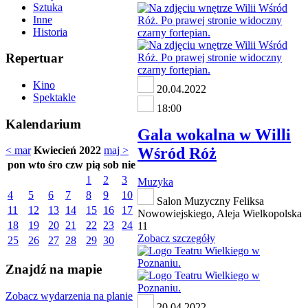
Sztuka
Inne
Historia
Repertuar
Kino
20.04.2022
Spektakle
18:00
Kalendarium
Gala wokalna w Willi
Wśród Róż
< mar
Kwiecień 2022
maj >
pon
wto
śro
czw
pią
sob
nie
1
2
3
Muzyka
4
5
6
7
8
9
10
Salon Muzyczny Feliksa
11
12
13
14
15
16
17
Nowowiejskiego, Aleja Wielkopolska
18
19
20
21
22
23
24
11
Zobacz szczegóły
25
26
27
28
29
30
Znajdź na mapie
Zobacz wydarzenia na planie
20.04.2022