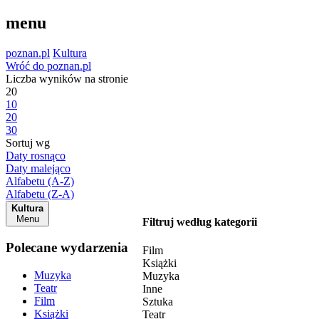
menu
poznan.pl
Kultura
Wróć do poznan.pl
Liczba wyników na stronie
20
10
20
30
Sortuj wg
Daty rosnąco
Daty malejąco
Alfabetu (A-Z)
Alfabetu (Z-A)
Kultura
Menu
Filtruj według kategorii
Polecane wydarzenia
Film
Książki
Muzyka
Muzyka
Teatr
Inne
Film
Sztuka
Książki
Teatr