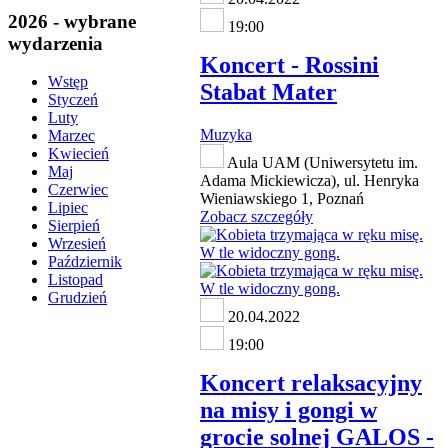
2026 - wybrane
19:00
wydarzenia
Koncert - Rossini
Wstęp
Stabat Mater
Styczeń
Luty
Muzyka
Marzec
Kwiecień
Aula UAM (Uniwersytetu im.
Maj
Adama Mickiewicza), ul. Henryka
Czerwiec
Wieniawskiego 1, Poznań
Lipiec
Zobacz szczegóły
Sierpień
Wrzesień
Październik
Listopad
Grudzień
20.04.2022
19:00
Koncert relaksacyjny
na misy i gongi w
grocie solnej GALOS -