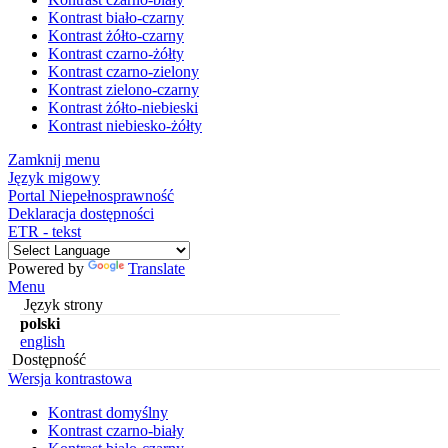
Kontrast biało-czarny
Kontrast żółto-czarny
Kontrast czarno-żółty
Kontrast czarno-zielony
Kontrast zielono-czarny
Kontrast żółto-niebieski
Kontrast niebiesko-żółty
Zamknij menu
Język migowy
Portal Niepełnosprawność
Deklaracja dostępności
ETR - tekst
Powered by
Translate
Menu
Język strony
polski
english
Dostępność
Wersja kontrastowa
Kontrast domyślny
Kontrast czarno-biały