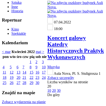
Sztuka
Inne
Historia
Repertuar
07.04.2022
18:00
Kino
Spektakle
Koncert galowy
Kalendarium
Katedry
Historycznych Praktyk
< mar
Kwiecień 2022
maj >
Wykonawczych
pon
wto
śro
czw
pią
sob
nie
1
2
3
Muzyka
4
5
6
7
8
9
10
11
12
13
14
15
16
17
Aula Nova, Pl. S. Stuligrosza 1
18
19
20
21
22
23
24
Zobacz szczegóły
Liczba wyników na stronie
25
26
27
28
29
30
20
10
20
30
Znajdź na mapie
Do góry
Zobacz wydarzenia na planie