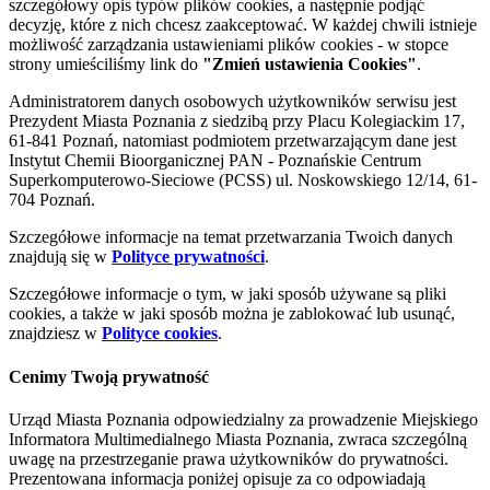
szczegółowy opis typów plików cookies, a następnie podjąć
decyzję, które z nich chcesz zaakceptować. W każdej chwili istnieje
możliwość zarządzania ustawieniami plików cookies - w stopce
strony umieściliśmy link do
"Zmień ustawienia Cookies"
.
Administratorem danych osobowych użytkowników serwisu jest
Prezydent Miasta Poznania z siedzibą przy Placu Kolegiackim 17,
61-841 Poznań, natomiast podmiotem przetwarzającym dane jest
Instytut Chemii Bioorganicznej PAN - Poznańskie Centrum
Superkomputerowo-Sieciowe (PCSS) ul. Noskowskiego 12/14, 61-
704 Poznań.
Szczegółowe informacje na temat przetwarzania Twoich danych
znajdują się w
Polityce prywatności
.
Szczegółowe informacje o tym, w jaki sposób używane są pliki
cookies, a także w jaki sposób można je zablokować lub usunąć,
znajdziesz w
Polityce cookies
.
Cenimy Twoją prywatność
Urząd Miasta Poznania odpowiedzialny za prowadzenie Miejskiego
Informatora Multimedialnego Miasta Poznania, zwraca szczególną
uwagę na przestrzeganie prawa użytkowników do prywatności.
Prezentowana informacja poniżej opisuje za co odpowiadają