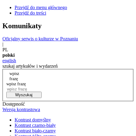
Przejdź do menu głównego
Przejdź do treści
Komunikaty
Oficjalny serwis o kulturze w Poznaniu
|
PL
polski
english
szukaj artykułów i wydarzeń
wpisz
frazę
wpisz frazę
Wyszukaj
Dostępność
Wersja kontrastowa
Kontrast domyślny
Kontrast czarno-biały
Kontrast biało-czarny