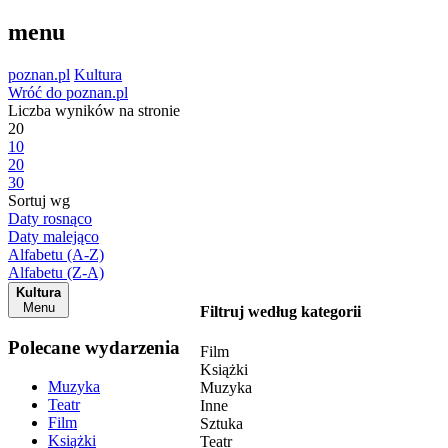
menu
poznan.pl
Kultura
Wróć do poznan.pl
Liczba wyników na stronie
20
10
20
30
Sortuj wg
Daty rosnąco
Daty malejąco
Alfabetu (A-Z)
Alfabetu (Z-A)
Kultura
Menu
Filtruj według kategorii
Polecane wydarzenia
Film
Książki
Muzyka
Muzyka
Teatr
Inne
Film
Sztuka
Książki
Teatr