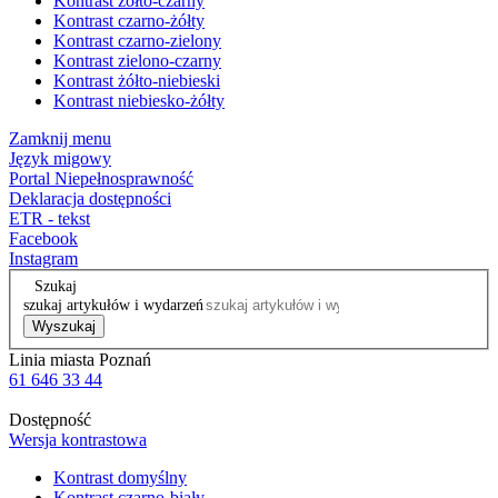
Kontrast żółto-czarny
Kontrast czarno-żółty
Kontrast czarno-zielony
Kontrast zielono-czarny
Kontrast żółto-niebieski
Kontrast niebiesko-żółty
Zamknij menu
Język migowy
Portal Niepełnosprawność
Deklaracja dostępności
ETR - tekst
Facebook
Instagram
Szukaj
szukaj artykułów i wydarzeń
Wyszukaj
Linia miasta Poznań
61 646 33 44
Dostępność
Wersja kontrastowa
Kontrast domyślny
Kontrast czarno-biały