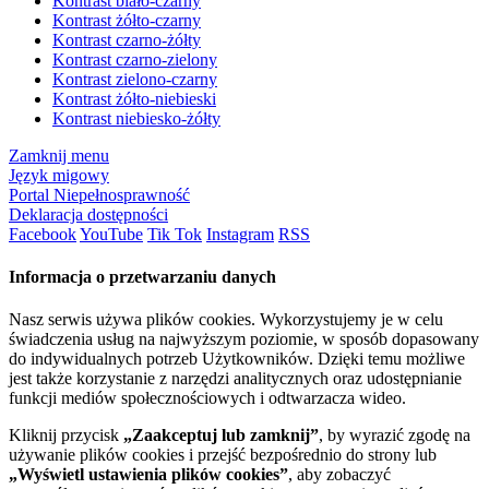
Kontrast biało-czarny
Kontrast żółto-czarny
Kontrast czarno-żółty
Kontrast czarno-zielony
Kontrast zielono-czarny
Kontrast żółto-niebieski
Kontrast niebiesko-żółty
Zamknij menu
Język migowy
Portal Niepełnosprawność
Deklaracja dostępności
Facebook
YouTube
Tik Tok
Instagram
RSS
Informacja o przetwarzaniu danych
Nasz serwis używa plików cookies. Wykorzystujemy je w celu
świadczenia usług na najwyższym poziomie, w sposób dopasowany
do indywidualnych potrzeb Użytkowników. Dzięki temu możliwe
jest także korzystanie z narzędzi analitycznych oraz udostępnianie
funkcji mediów społecznościowych i odtwarzacza wideo.
Kliknij przycisk
„Zaakceptuj lub zamknij”
, by wyrazić zgodę na
używanie plików cookies i przejść bezpośrednio do strony lub
„Wyświetl ustawienia plików cookies”
, aby zobaczyć