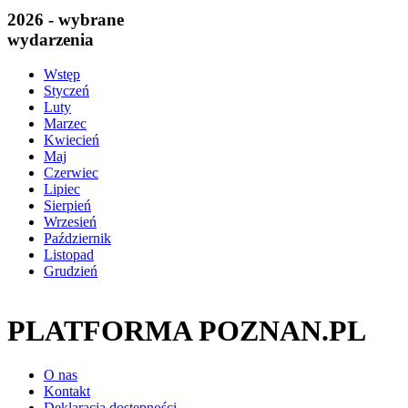
2026 - wybrane
wydarzenia
Wstęp
Styczeń
Luty
Marzec
Kwiecień
Maj
Czerwiec
Lipiec
Sierpień
Wrzesień
Październik
Listopad
Grudzień
PLATFORMA POZNAN.PL
O nas
Kontakt
Deklaracja dostępności