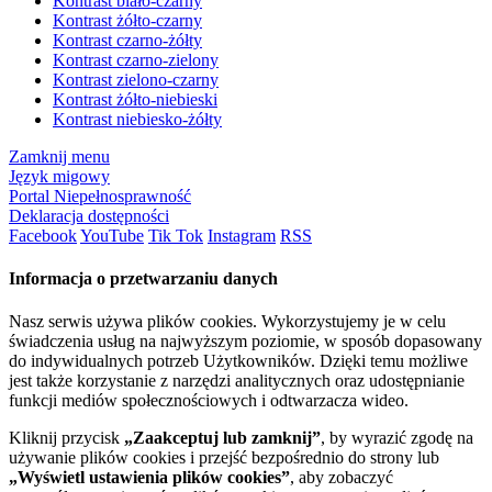
Kontrast biało-czarny
Kontrast żółto-czarny
Kontrast czarno-żółty
Kontrast czarno-zielony
Kontrast zielono-czarny
Kontrast żółto-niebieski
Kontrast niebiesko-żółty
Zamknij menu
Język migowy
Portal Niepełnosprawność
Deklaracja dostępności
Facebook
YouTube
Tik Tok
Instagram
RSS
Informacja o przetwarzaniu danych
Nasz serwis używa plików cookies. Wykorzystujemy je w celu
świadczenia usług na najwyższym poziomie, w sposób dopasowany
do indywidualnych potrzeb Użytkowników. Dzięki temu możliwe
jest także korzystanie z narzędzi analitycznych oraz udostępnianie
funkcji mediów społecznościowych i odtwarzacza wideo.
Kliknij przycisk
„Zaakceptuj lub zamknij”
, by wyrazić zgodę na
używanie plików cookies i przejść bezpośrednio do strony lub
„Wyświetl ustawienia plików cookies”
, aby zobaczyć