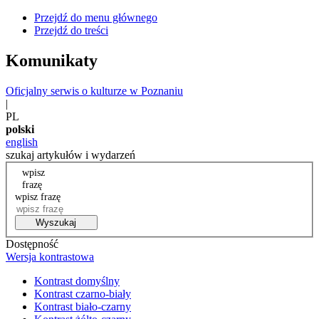
Przejdź do menu głównego
Przejdź do treści
Komunikaty
Oficjalny serwis o kulturze w Poznaniu
|
PL
polski
english
szukaj artykułów i wydarzeń
wpisz
frazę
wpisz frazę
Wyszukaj
Dostępność
Wersja kontrastowa
Kontrast domyślny
Kontrast czarno-biały
Kontrast biało-czarny