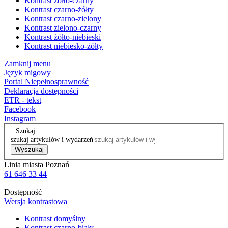
Kontrast żółto-czarny
Kontrast czarno-żółty
Kontrast czarno-zielony
Kontrast zielono-czarny
Kontrast żółto-niebieski
Kontrast niebiesko-żółty
Zamknij menu
Język migowy
Portal Niepełnosprawność
Deklaracja dostępności
ETR - tekst
Facebook
Instagram
Szukaj
szukaj artykułów i wydarzeń
Wyszukaj
Linia miasta Poznań
61 646 33 44
Dostępność
Wersja kontrastowa
Kontrast domyślny
Kontrast czarno-biały