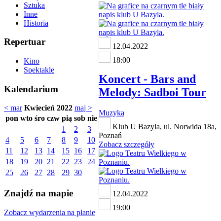
Sztuka
Inne
Historia
Repertuar
12.04.2022
18:00
Kino
Spektakle
Koncert - Bars and
Kalendarium
Melody: Sadboi Tour
< mar
Kwiecień 2022
maj >
Muzyka
pon
wto
śro
czw
pią
sob
nie
Klub U Bazyla, ul. Norwida 18a,
1
2
3
Poznań
4
5
6
7
8
9
10
Zobacz szczegóły
11
12
13
14
15
16
17
18
19
20
21
22
23
24
25
26
27
28
29
30
Znajdź na mapie
12.04.2022
19:00
Zobacz wydarzenia na planie