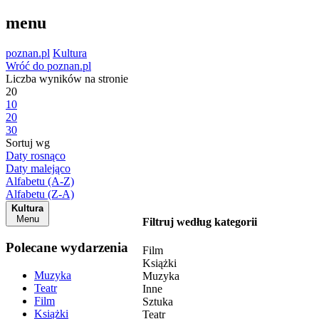
menu
poznan.pl
Kultura
Wróć do poznan.pl
Liczba wyników na stronie
20
10
20
30
Sortuj wg
Daty rosnąco
Daty malejąco
Alfabetu (A-Z)
Alfabetu (Z-A)
Kultura
Menu
Filtruj według kategorii
Polecane wydarzenia
Film
Książki
Muzyka
Muzyka
Teatr
Inne
Film
Sztuka
Książki
Teatr