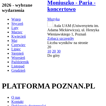
Moniuszko - Paria -
2026 - wybrane
koncertowo
wydarzenia
Muzyka
Wstęp
Styczeń
Aula UAM (Uniwersytetu im.
Luty
Adama Mickiewicza), ul. Henryka
Marzec
Wieniawskiego 1, Poznań
Kwiecień
Zobacz szczegóły
Maj
Liczba wyników na stronie
Czerwiec
20
Lipiec
10
20
30
Sierpień
Do góry
Wrzesień
Październik
Listopad
Grudzień
PLATFORMA POZNAN.PL
O nas
Kontakt
Deklaracja dostępności