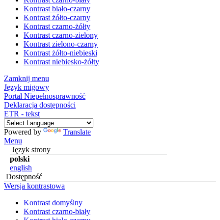
Kontrast biało-czarny
Kontrast żółto-czarny
Kontrast czarno-żółty
Kontrast czarno-zielony
Kontrast zielono-czarny
Kontrast żółto-niebieski
Kontrast niebiesko-żółty
Zamknij menu
Język migowy
Portal Niepełnosprawność
Deklaracja dostępności
ETR - tekst
Powered by
Translate
Menu
Język strony
polski
english
Dostępność
Wersja kontrastowa
Kontrast domyślny
Kontrast czarno-biały