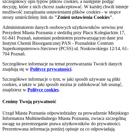
szczegółowy opis typów plików cookies, a następnie podjąć
decyzję, które z nich chcesz zaakceptować. W każdej chwili istnieje
możliwość zarządzania ustawieniami plików cookies - w stopce
strony umieściliśmy link do
"Zmień ustawienia Cookies"
.
Administratorem danych osobowych użytkowników serwisu jest
Prezydent Miasta Poznania z siedzibą przy Placu Kolegiackim 17,
61-841 Poznań, natomiast podmiotem przetwarzającym dane jest
Instytut Chemii Bioorganicznej PAN - Poznańskie Centrum
Superkomputerowo-Sieciowe (PCSS) ul. Noskowskiego 12/14, 61-
704 Poznań.
Szczegółowe informacje na temat przetwarzania Twoich danych
znajdują się w
Polityce prywatności
.
Szczegółowe informacje o tym, w jaki sposób używane są pliki
cookies, a także w jaki sposób można je zablokować lub usunąć,
znajdziesz w
Polityce cookies
.
Cenimy Twoją prywatność
Urząd Miasta Poznania odpowiedzialny za prowadzenie Miejskiego
Informatora Multimedialnego Miasta Poznania, zwraca szczególną
uwagę na przestrzeganie prawa użytkowników do prywatności.
Prezentowana informacja poniżej opisuje za co odpowiadają