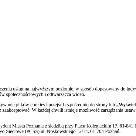
dczenia usług na najwyższym poziomie, w sposób dopasowany do indy
diów społecznościowych i odtwarzacza wideo.
żywanie plików cookies i przejść bezpośrednio do strony lub
„Wyświetl
sz zaakceptować. W każdej chwili istnieje możliwość zarządzania ustaw
ent Miasta Poznania z siedzibą przy Placu Kolegiackim 17, 61-841 P
o-Sieciowe (PCSS) ul. Noskowskiego 12/14, 61-704 Poznań.