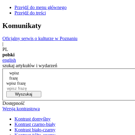
Przejdź do menu głównego
Przejdź do treści
Komunikaty
Oficjalny serwis o kulturze w Poznaniu
|
PL
polski
english
szukaj artykułów i wydarzeń
wpisz
frazę
wpisz frazę
Wyszukaj
Dostępność
Wersja kontrastowa
Kontrast domyślny
Kontrast czarno-biały
Kontrast biało-czarny