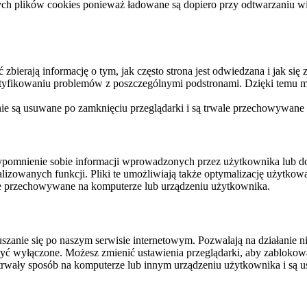
ych plików cookies ponieważ ładowane są dopiero przy odtwarzaniu wid
ierają informację o tym, jak często strona jest odwiedzana i jak się z 
ntyfikowaniu problemów z poszczególnymi podstronami. Dzięki temu mo
 nie są usuwane po zamknięciu przeglądarki i są trwale przechowywane
rzypomnienie sobie informacji wprowadzonych przez użytkownika lub 
nalizowanych funkcji. Pliki te umożliwiają także optymalizację użytko
ale przechowywane na komputerze lub urządzeniu użytkownika.
szanie się po naszym serwisie internetowym. Pozwalają na działanie ni
yć wyłączone. Możesz zmienić ustawienia przeglądarki, aby zablokować
trwały sposób na komputerze lub innym urządzeniu użytkownika i są u