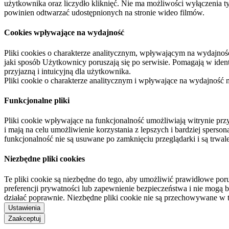
użytkownika oraz liczydło kliknięć. Nie ma możliwości wyłączenia t
powinien odtwarzać udostępnionych na stronie wideo filmów.
Cookies wpływające na wydajność
Pliki cookies o charakterze analitycznym, wpływającym na wydajność zb
jaki sposób Użytkownicy poruszają się po serwisie. Pomagają w ide
przyjazną i intuicyjną dla użytkownika.
Pliki cookie o charakterze analitycznym i wpływające na wydajność
Funkcjonalne pliki
Pliki cookie wpływające na funkcjonalność umożliwiają witrynie p
i mają na celu umożliwienie korzystania z lepszych i bardziej sperso
funkcjonalność nie są usuwane po zamknięciu przeglądarki i są trw
Niezbędne pliki cookies
Te pliki cookie są niezbędne do tego, aby umożliwić prawidłowe poru
preferencji prywatności lub zapewnienie bezpieczeństwa i nie mogą b
działać poprawnie. Niezbędne pliki cookie nie są przechowywane w 
Ustawienia
Zaakceptuj