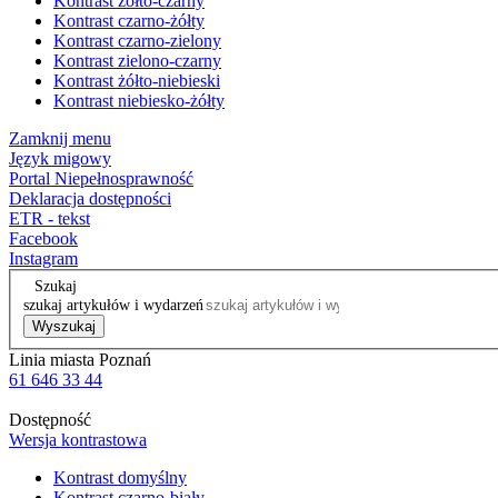
Kontrast żółto-czarny
Kontrast czarno-żółty
Kontrast czarno-zielony
Kontrast zielono-czarny
Kontrast żółto-niebieski
Kontrast niebiesko-żółty
Zamknij menu
Język migowy
Portal Niepełnosprawność
Deklaracja dostępności
ETR - tekst
Facebook
Instagram
Szukaj
szukaj artykułów i wydarzeń
Wyszukaj
Linia miasta Poznań
61 646 33 44
Dostępność
Wersja kontrastowa
Kontrast domyślny
Kontrast czarno-biały