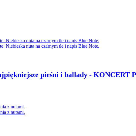
ajpiękniejsze pieśni i ballady - KONCER