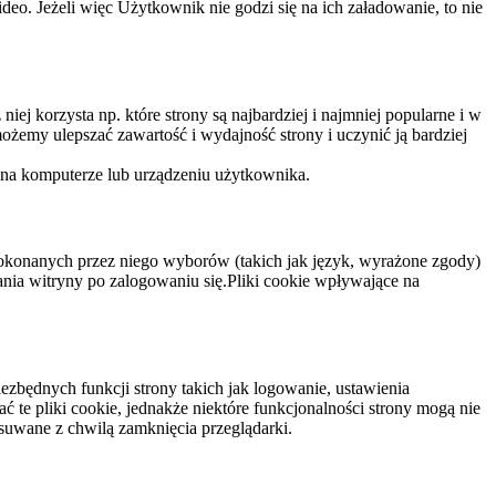
eo. Jeżeli więc Użytkownik nie godzi się na ich załadowanie, to nie
niej korzysta np. które strony są najbardziej i najmniej popularne i w
żemy ulepszać zawartość i wydajność strony i uczynić ją bardziej
 na komputerze lub urządzeniu użytkownika.
dokonanych przez niego wyborów (takich jak język, wyrażone zgody)
wania witryny po zalogowaniu się.Pliki cookie wpływające na
ezbędnych funkcji strony takich jak logowanie, ustawienia
 te pliki cookie, jednakże niektóre funkcjonalności strony mogą nie
suwane z chwilą zamknięcia przeglądarki.