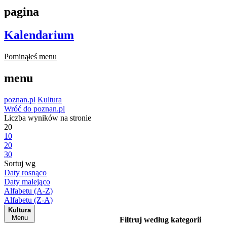
pagina
Kalendarium
Pominąłeś menu
menu
poznan.pl
Kultura
Wróć do poznan.pl
Liczba wyników na stronie
20
10
20
30
Sortuj wg
Daty rosnąco
Daty malejąco
Alfabetu (A-Z)
Alfabetu (Z-A)
Kultura
Menu
Filtruj według kategorii