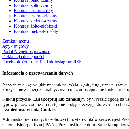
Kontrast biało-czarny
Kontrast żółto-czarny
Kontrast czarno-żółty
Kontrast czarno-zielony
Kontrast zielono-czarny
Kontrast żółto-niebieski
Kontrast niebiesko-żółty
Zamknij menu
Język migowy
Portal Niepełnosprawność
Deklaracja dostępności
Facebook
YouTube
Tik Tok
Instagram
RSS
Informacja o przetwarzaniu danych
Nasz serwis używa plików cookies. Wykorzystujemy je w celu świa
korzystanie z narzędzi analitycznych oraz udostępnianie funkcji me
Kliknij przycisk
„Zaakceptuj lub zamknij”
, by wyrazić zgodę na u
typów plików cookies, a następnie podjąć decyzję, które z nich chce
"Zmień ustawienia Cookies"
.
Administratorem danych osobowych użytkowników serwisu jest Prezyd
Chemii Bioorganicznej PAN - Poznańskie Centrum Superkomputerow