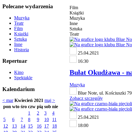
Polecane wydarzenia
Film
Książki
Muzyka
Muzyka
Teatr
Inne
Film
Sztuka
Książki
Teatr
Sztuka
Inne
Historia
25.04.2021
Repertuar
16:30
Bułat Okudżawa - n
Kino
Spektakle
Muzyka
Kalendarium
Blue Note, ul. Kościuszki 79
Zobacz szczegóły
< mar
Kwiecień 2021
maj >
pon
wto
śro
czw
pią
sob
nie
1
2
3
4
25.04.2021
5
6
7
8
9
10
11
18:00
12
13
14
15
16
17
18