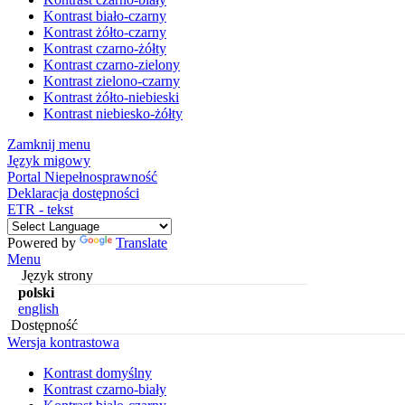
Kontrast biało-czarny
Kontrast żółto-czarny
Kontrast czarno-żółty
Kontrast czarno-zielony
Kontrast zielono-czarny
Kontrast żółto-niebieski
Kontrast niebiesko-żółty
Zamknij menu
Język migowy
Portal Niepełnosprawność
Deklaracja dostępności
ETR - tekst
Powered by
Translate
Menu
Język strony
polski
english
Dostępność
Wersja kontrastowa
Kontrast domyślny
Kontrast czarno-biały