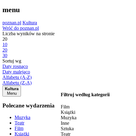
menu
poznan.pl
Kultura
Wróć do poznan.pl
Liczba wyników na stronie
20
10
20
30
Sortuj wg
Daty rosnąco
Daty malejąco
Alfabetu (A-Z)
Alfabetu (Z-A)
Kultura
Menu
Filtruj według kategorii
Polecane wydarzenia
Film
Książki
Muzyka
Muzyka
Teatr
Inne
Film
Sztuka
Książki
Teatr