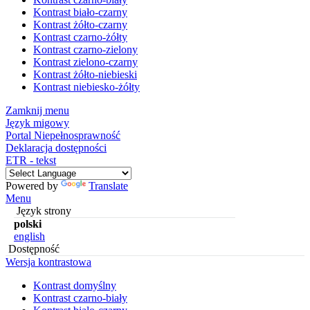
Kontrast biało-czarny
Kontrast żółto-czarny
Kontrast czarno-żółty
Kontrast czarno-zielony
Kontrast zielono-czarny
Kontrast żółto-niebieski
Kontrast niebiesko-żółty
Zamknij menu
Język migowy
Portal Niepełnosprawność
Deklaracja dostępności
ETR - tekst
Powered by
Translate
Menu
Język strony
polski
english
Dostępność
Wersja kontrastowa
Kontrast domyślny
Kontrast czarno-biały