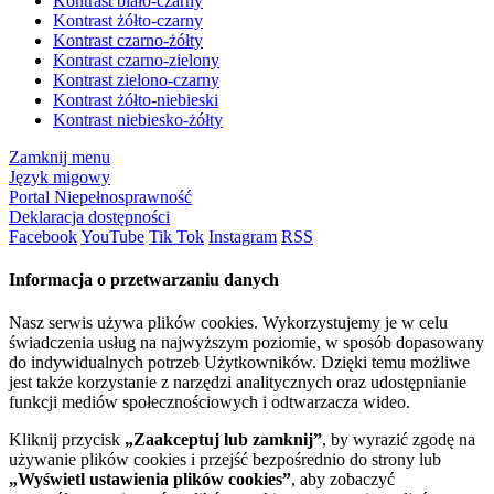
Kontrast biało-czarny
Kontrast żółto-czarny
Kontrast czarno-żółty
Kontrast czarno-zielony
Kontrast zielono-czarny
Kontrast żółto-niebieski
Kontrast niebiesko-żółty
Zamknij menu
Język migowy
Portal Niepełnosprawność
Deklaracja dostępności
Facebook
YouTube
Tik Tok
Instagram
RSS
Informacja o przetwarzaniu danych
Nasz serwis używa plików cookies. Wykorzystujemy je w celu
świadczenia usług na najwyższym poziomie, w sposób dopasowany
do indywidualnych potrzeb Użytkowników. Dzięki temu możliwe
jest także korzystanie z narzędzi analitycznych oraz udostępnianie
funkcji mediów społecznościowych i odtwarzacza wideo.
Kliknij przycisk
„Zaakceptuj lub zamknij”
, by wyrazić zgodę na
używanie plików cookies i przejść bezpośrednio do strony lub
„Wyświetl ustawienia plików cookies”
, aby zobaczyć