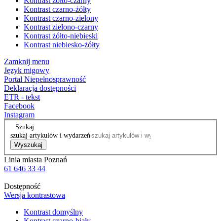
Kontrast żółto-czarny
Kontrast czarno-żółty
Kontrast czarno-zielony
Kontrast zielono-czarny
Kontrast żółto-niebieski
Kontrast niebiesko-żółty
Zamknij menu
Język migowy
Portal Niepełnosprawność
Deklaracja dostępności
ETR - tekst
Facebook
Instagram
Szukaj
szukaj artykułów i wydarzeń
Wyszukaj
Linia miasta Poznań
61 646 33 44
Dostępność
Wersja kontrastowa
Kontrast domyślny
Kontrast czarno-biały