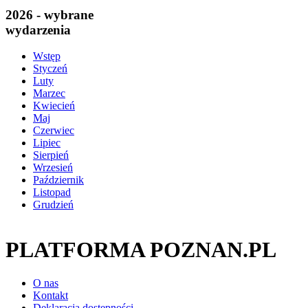
2026 - wybrane
wydarzenia
Wstęp
Styczeń
Luty
Marzec
Kwiecień
Maj
Czerwiec
Lipiec
Sierpień
Wrzesień
Październik
Listopad
Grudzień
PLATFORMA POZNAN.PL
O nas
Kontakt
Deklaracja dostępności