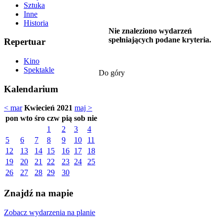
Sztuka
Inne
Historia
Nie znaleziono wydarzeń
spełniających podane kryteria.
Repertuar
Kino
Spektakle
Do góry
Kalendarium
< mar
Kwiecień 2021
maj >
pon
wto
śro
czw
pią
sob
nie
1
2
3
4
5
6
7
8
9
10
11
12
13
14
15
16
17
18
19
20
21
22
23
24
25
26
27
28
29
30
Znajdź na mapie
Zobacz wydarzenia na planie