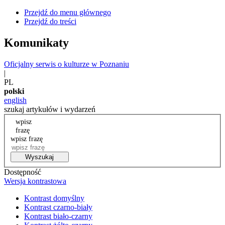
Przejdź do menu głównego
Przejdź do treści
Komunikaty
Oficjalny serwis o kulturze w Poznaniu
|
PL
polski
english
szukaj artykułów i wydarzeń
wpisz
frazę
wpisz frazę
Wyszukaj
Dostępność
Wersja kontrastowa
Kontrast domyślny
Kontrast czarno-biały
Kontrast biało-czarny