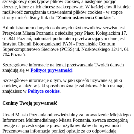
szczegółowy opis typów plików cookies, a następnie podjąć
decyzję, które z nich chcesz zaakceptować. W każdej chwili istnieje
możliwość zarządzania ustawieniami plików cookies - w stopce
strony umieściliśmy link do
"Zmień ustawienia Cookies"
.
Administratorem danych osobowych użytkowników serwisu jest
Prezydent Miasta Poznania z siedzibą przy Placu Kolegiackim 17,
61-841 Poznań, natomiast podmiotem przetwarzającym dane jest
Instytut Chemii Bioorganicznej PAN - Poznańskie Centrum
Superkomputerowo-Sieciowe (PCSS) ul. Noskowskiego 12/14, 61-
704 Poznań.
Szczegółowe informacje na temat przetwarzania Twoich danych
znajdują się w
Polityce prywatności
.
Szczegółowe informacje o tym, w jaki sposób używane są pliki
cookies, a także w jaki sposób można je zablokować lub usunąć,
znajdziesz w
Polityce cookies
.
Cenimy Twoją prywatność
Urząd Miasta Poznania odpowiedzialny za prowadzenie Miejskiego
Informatora Multimedialnego Miasta Poznania, zwraca szczególną
uwagę na przestrzeganie prawa użytkowników do prywatności.
Prezentowana informacja poniżej opisuje za co odpowiadają