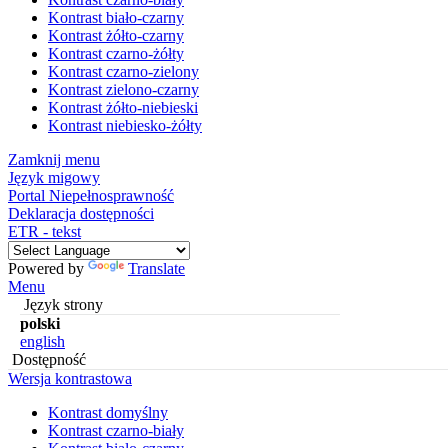
Kontrast biało-czarny
Kontrast żółto-czarny
Kontrast czarno-żółty
Kontrast czarno-zielony
Kontrast zielono-czarny
Kontrast żółto-niebieski
Kontrast niebiesko-żółty
Zamknij menu
Język migowy
Portal Niepełnosprawność
Deklaracja dostępności
ETR - tekst
Powered by
Translate
Menu
Język strony
polski
english
Dostępność
Wersja kontrastowa
Kontrast domyślny
Kontrast czarno-biały