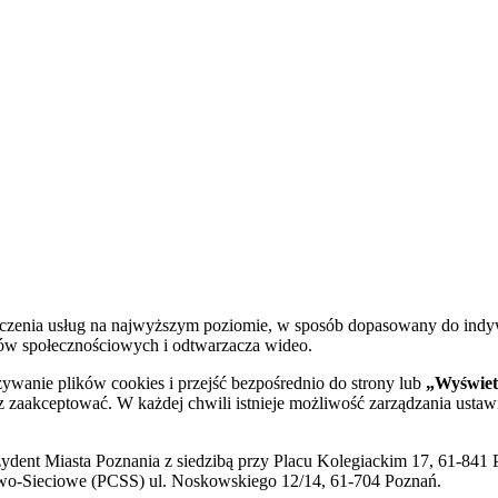
dczenia usług na najwyższym poziomie, w sposób dopasowany do indy
diów społecznościowych i odtwarzacza wideo.
żywanie plików cookies i przejść bezpośrednio do strony lub
„Wyświetl
sz zaakceptować. W każdej chwili istnieje możliwość zarządzania ustaw
ent Miasta Poznania z siedzibą przy Placu Kolegiackim 17, 61-841 P
o-Sieciowe (PCSS) ul. Noskowskiego 12/14, 61-704 Poznań.