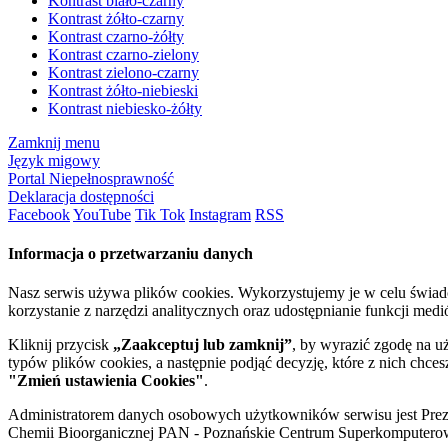
Kontrast biało-czarny
Kontrast żółto-czarny
Kontrast czarno-żółty
Kontrast czarno-zielony
Kontrast zielono-czarny
Kontrast żółto-niebieski
Kontrast niebiesko-żółty
Zamknij menu
Język migowy
Portal Niepełnosprawność
Deklaracja dostępności
Facebook
YouTube
Tik Tok
Instagram
RSS
Informacja o przetwarzaniu danych
Nasz serwis używa plików cookies. Wykorzystujemy je w celu świa
korzystanie z narzędzi analitycznych oraz udostępnianie funkcji me
Kliknij przycisk
„Zaakceptuj lub zamknij”
, by wyrazić zgodę na u
typów plików cookies, a następnie podjąć decyzję, które z nich chce
"Zmień ustawienia Cookies"
.
Administratorem danych osobowych użytkowników serwisu jest Prezyd
Chemii Bioorganicznej PAN - Poznańskie Centrum Superkomputerow