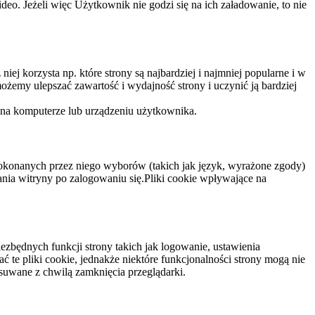
eo. Jeżeli więc Użytkownik nie godzi się na ich załadowanie, to nie
niej korzysta np. które strony są najbardziej i najmniej popularne i w
żemy ulepszać zawartość i wydajność strony i uczynić ją bardziej
 na komputerze lub urządzeniu użytkownika.
dokonanych przez niego wyborów (takich jak język, wyrażone zgody)
wania witryny po zalogowaniu się.Pliki cookie wpływające na
ezbędnych funkcji strony takich jak logowanie, ustawienia
 te pliki cookie, jednakże niektóre funkcjonalności strony mogą nie
suwane z chwilą zamknięcia przeglądarki.