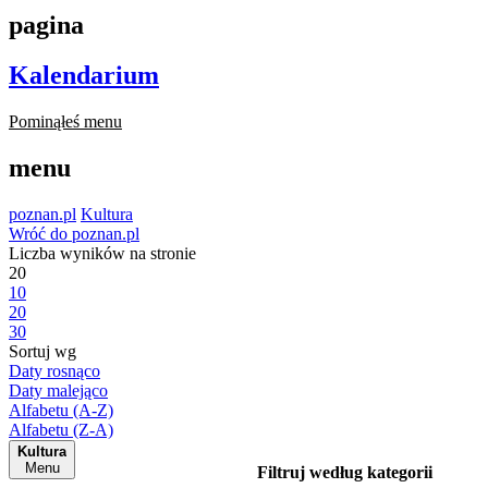
pagina
Kalendarium
Pominąłeś menu
menu
poznan.pl
Kultura
Wróć do poznan.pl
Liczba wyników na stronie
20
10
20
30
Sortuj wg
Daty rosnąco
Daty malejąco
Alfabetu (A-Z)
Alfabetu (Z-A)
Kultura
Menu
Filtruj według kategorii