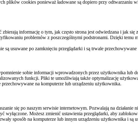
ych plików cookies ponieważ ładowane są dopiero przy odtwarzaniu wid
ierają informację o tym, jak często strona jest odwiedzana i jak się z 
ntyfikowaniu problemów z poszczególnymi podstronami. Dzięki temu mo
 nie są usuwane po zamknięciu przeglądarki i są trwale przechowywane
rzypomnienie sobie informacji wprowadzonych przez użytkownika lub 
nalizowanych funkcji. Pliki te umożliwiają także optymalizację użytko
ale przechowywane na komputerze lub urządzeniu użytkownika.
szanie się po naszym serwisie internetowym. Pozwalają na działanie ni
yć wyłączone. Możesz zmienić ustawienia przeglądarki, aby zablokować
trwały sposób na komputerze lub innym urządzeniu użytkownika i są u