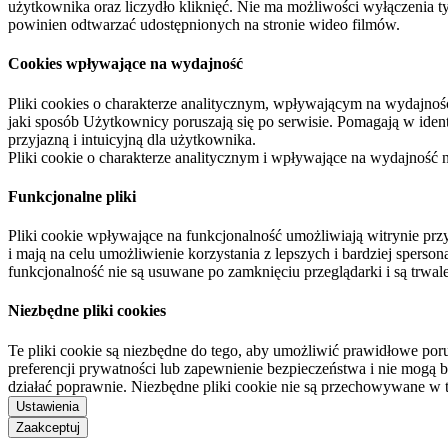
użytkownika oraz liczydło kliknięć. Nie ma możliwości wyłączenia t
powinien odtwarzać udostępnionych na stronie wideo filmów.
Cookies wpływające na wydajność
Pliki cookies o charakterze analitycznym, wpływającym na wydajność zb
jaki sposób Użytkownicy poruszają się po serwisie. Pomagają w ide
przyjazną i intuicyjną dla użytkownika.
Pliki cookie o charakterze analitycznym i wpływające na wydajność
Funkcjonalne pliki
Pliki cookie wpływające na funkcjonalność umożliwiają witrynie p
i mają na celu umożliwienie korzystania z lepszych i bardziej sperso
funkcjonalność nie są usuwane po zamknięciu przeglądarki i są trw
Niezbędne pliki cookies
Te pliki cookie są niezbędne do tego, aby umożliwić prawidłowe poru
preferencji prywatności lub zapewnienie bezpieczeństwa i nie mogą b
działać poprawnie. Niezbędne pliki cookie nie są przechowywane w 
Ustawienia
Zaakceptuj