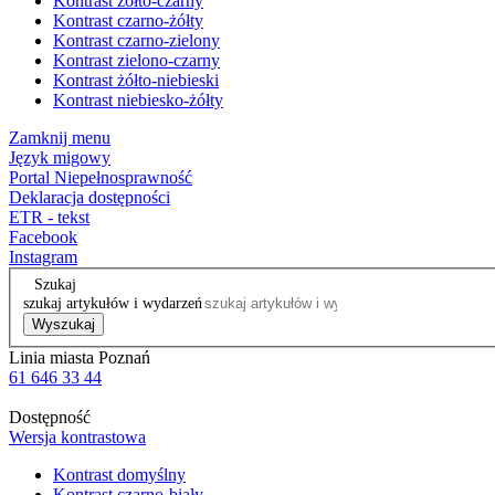
Kontrast żółto-czarny
Kontrast czarno-żółty
Kontrast czarno-zielony
Kontrast zielono-czarny
Kontrast żółto-niebieski
Kontrast niebiesko-żółty
Zamknij menu
Język migowy
Portal Niepełnosprawność
Deklaracja dostępności
ETR - tekst
Facebook
Instagram
Szukaj
szukaj artykułów i wydarzeń
Wyszukaj
Linia miasta Poznań
61 646 33 44
Dostępność
Wersja kontrastowa
Kontrast domyślny
Kontrast czarno-biały