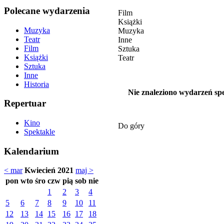
Polecane wydarzenia
Film
Książki
Muzyka
Muzyka
Teatr
Inne
Film
Sztuka
Książki
Teatr
Sztuka
Inne
Historia
Nie znaleziono wydarzeń spe
Repertuar
Kino
Do góry
Spektakle
Kalendarium
< mar
Kwiecień 2021
maj >
pon
wto
śro
czw
pią
sob
nie
1
2
3
4
5
6
7
8
9
10
11
12
13
14
15
16
17
18