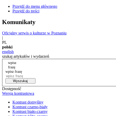
Przejdź do menu głównego
Przejdź do treści
Komunikaty
Oficjalny serwis o kulturze w Poznaniu
|
PL
polski
english
szukaj artykułów i wydarzeń
wpisz
frazę
wpisz frazę
Wyszukaj
Dostępność
Wersja kontrastowa
Kontrast domyślny
Kontrast czarno-biały
Kontrast biało-czarny