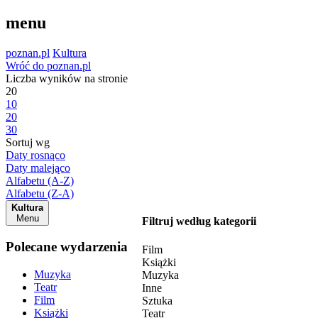
menu
poznan.pl
Kultura
Wróć do poznan.pl
Liczba wyników na stronie
20
10
20
30
Sortuj wg
Daty rosnąco
Daty malejąco
Alfabetu (A-Z)
Alfabetu (Z-A)
Kultura
Menu
Filtruj według kategorii
Polecane wydarzenia
Film
Książki
Muzyka
Muzyka
Teatr
Inne
Film
Sztuka
Książki
Teatr