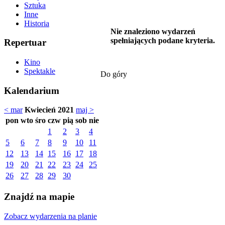
Sztuka
Inne
Historia
Nie znaleziono wydarzeń
spełniających podane kryteria.
Repertuar
Kino
Spektakle
Do góry
Kalendarium
< mar
Kwiecień 2021
maj >
pon
wto
śro
czw
pią
sob
nie
1
2
3
4
5
6
7
8
9
10
11
12
13
14
15
16
17
18
19
20
21
22
23
24
25
26
27
28
29
30
Znajdź na mapie
Zobacz wydarzenia na planie