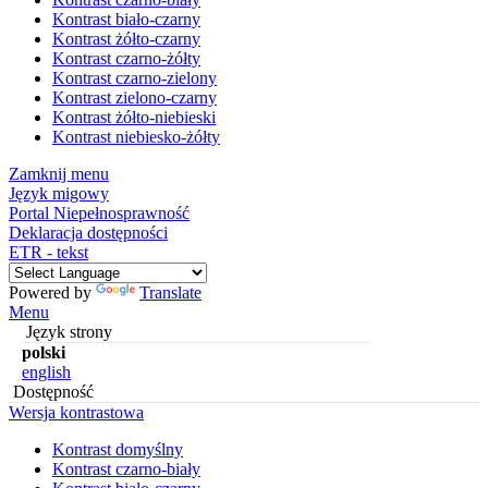
Kontrast biało-czarny
Kontrast żółto-czarny
Kontrast czarno-żółty
Kontrast czarno-zielony
Kontrast zielono-czarny
Kontrast żółto-niebieski
Kontrast niebiesko-żółty
Zamknij menu
Język migowy
Portal Niepełnosprawność
Deklaracja dostępności
ETR - tekst
Powered by
Translate
Menu
Język strony
polski
english
Dostępność
Wersja kontrastowa
Kontrast domyślny
Kontrast czarno-biały