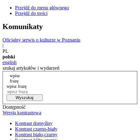
Przejdź do menu głównego
Przejdź do treści
Komunikaty
Oficjalny serwis o kulturze w Poznaniu
|
PL
polski
english
szukaj artykułów i wydarzeń
wpisz
frazę
wpisz frazę
Wyszukaj
Dostępność
Wersja kontrastowa
Kontrast domyślny
Kontrast czarno-biały
Kontrast biało-czarny