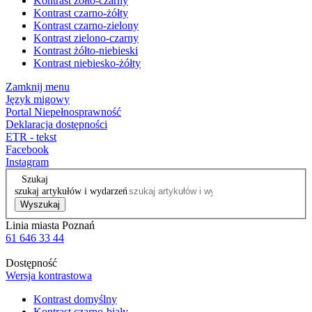
Kontrast żółto-czarny
Kontrast czarno-żółty
Kontrast czarno-zielony
Kontrast zielono-czarny
Kontrast żółto-niebieski
Kontrast niebiesko-żółty
Zamknij menu
Język migowy
Portal Niepełnosprawność
Deklaracja dostępności
ETR - tekst
Facebook
Instagram
Szukaj
szukaj artykułów i wydarzeń
Wyszukaj
Linia miasta Poznań
61 646 33 44
Dostępność
Wersja kontrastowa
Kontrast domyślny
Kontrast czarno-biały