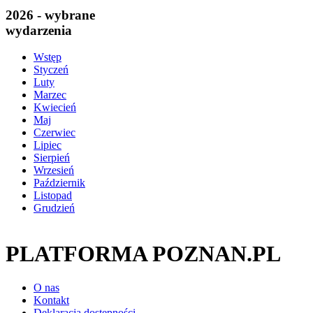
2026 - wybrane
wydarzenia
Wstęp
Styczeń
Luty
Marzec
Kwiecień
Maj
Czerwiec
Lipiec
Sierpień
Wrzesień
Październik
Listopad
Grudzień
PLATFORMA POZNAN.PL
O nas
Kontakt
Deklaracja dostępności