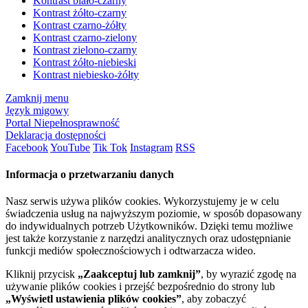
Kontrast biało-czarny
Kontrast żółto-czarny
Kontrast czarno-żółty
Kontrast czarno-zielony
Kontrast zielono-czarny
Kontrast żółto-niebieski
Kontrast niebiesko-żółty
Zamknij menu
Język migowy
Portal Niepełnosprawność
Deklaracja dostępności
Facebook
YouTube
Tik Tok
Instagram
RSS
Informacja o przetwarzaniu danych
Nasz serwis używa plików cookies. Wykorzystujemy je w celu
świadczenia usług na najwyższym poziomie, w sposób dopasowany
do indywidualnych potrzeb Użytkowników. Dzięki temu możliwe
jest także korzystanie z narzędzi analitycznych oraz udostępnianie
funkcji mediów społecznościowych i odtwarzacza wideo.
Kliknij przycisk
„Zaakceptuj lub zamknij”
, by wyrazić zgodę na
używanie plików cookies i przejść bezpośrednio do strony lub
„Wyświetl ustawienia plików cookies”
, aby zobaczyć