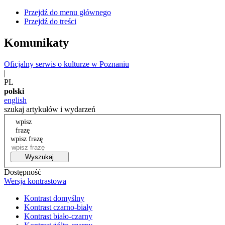
Przejdź do menu głównego
Przejdź do treści
Komunikaty
Oficjalny serwis o kulturze w Poznaniu
|
PL
polski
english
szukaj artykułów i wydarzeń
wpisz
frazę
wpisz frazę
Wyszukaj
Dostępność
Wersja kontrastowa
Kontrast domyślny
Kontrast czarno-biały
Kontrast biało-czarny