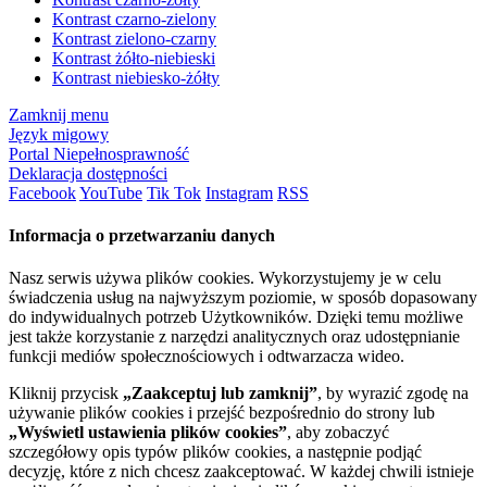
Kontrast czarno-zielony
Kontrast zielono-czarny
Kontrast żółto-niebieski
Kontrast niebiesko-żółty
Zamknij menu
Język migowy
Portal Niepełnosprawność
Deklaracja dostępności
Facebook
YouTube
Tik Tok
Instagram
RSS
Informacja o przetwarzaniu danych
Nasz serwis używa plików cookies. Wykorzystujemy je w celu
świadczenia usług na najwyższym poziomie, w sposób dopasowany
do indywidualnych potrzeb Użytkowników. Dzięki temu możliwe
jest także korzystanie z narzędzi analitycznych oraz udostępnianie
funkcji mediów społecznościowych i odtwarzacza wideo.
Kliknij przycisk
„Zaakceptuj lub zamknij”
, by wyrazić zgodę na
używanie plików cookies i przejść bezpośrednio do strony lub
„Wyświetl ustawienia plików cookies”
, aby zobaczyć
szczegółowy opis typów plików cookies, a następnie podjąć
decyzję, które z nich chcesz zaakceptować. W każdej chwili istnieje