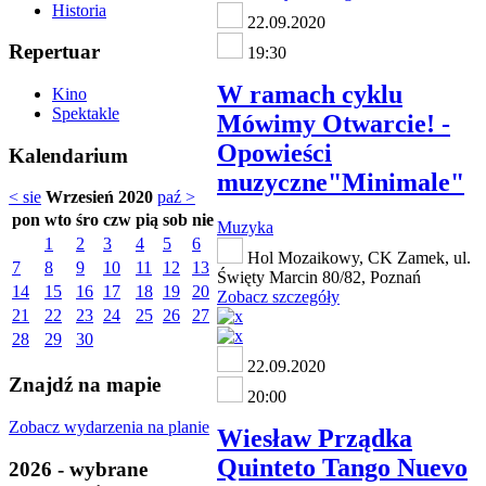
Historia
22.09.2020
Repertuar
19:30
W ramach cyklu
Kino
Spektakle
Mówimy Otwarcie! -
Opowieści
Kalendarium
muzyczne"Minimale"
< sie
Wrzesień 2020
paź >
pon
wto
śro
czw
pią
sob
nie
Muzyka
1
2
3
4
5
6
Hol Mozaikowy, CK Zamek, ul.
7
8
9
10
11
12
13
Święty Marcin 80/82, Poznań
14
15
16
17
18
19
20
Zobacz szczegóły
21
22
23
24
25
26
27
28
29
30
22.09.2020
Znajdź na mapie
20:00
Zobacz wydarzenia na planie
Wiesław Prządka
Quinteto Tango Nuevo
2026 - wybrane