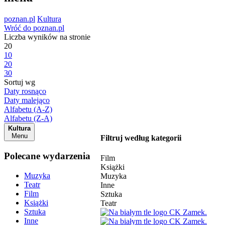
poznan.pl
Kultura
Wróć do poznan.pl
Liczba wyników na stronie
20
10
20
30
Sortuj wg
Daty rosnąco
Daty malejąco
Alfabetu (A-Z)
Alfabetu (Z-A)
Kultura
Menu
Filtruj według kategorii
Polecane wydarzenia
Film
Książki
Muzyka
Muzyka
Teatr
Inne
Film
Sztuka
Książki
Teatr
Sztuka
Inne