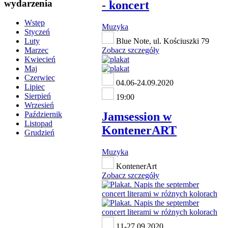
wydarzenia
- koncert
Wstęp
Muzyka
Styczeń
Blue Note, ul. Kościuszki 79
Luty
Zobacz szczegóły
Marzec
Kwiecień
Maj
Czerwiec
04.06-24.09.2020
Lipiec
Sierpień
19:00
Wrzesień
Jamsession w
Październik
Listopad
KontenerART
Grudzień
Muzyka
KontenerArt
Zobacz szczegóły
11-27.09.2020