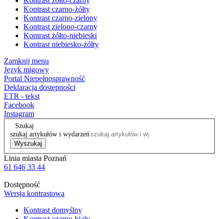
Kontrast żółto-czarny
Kontrast czarno-żółty
Kontrast czarno-zielony
Kontrast zielono-czarny
Kontrast żółto-niebieski
Kontrast niebiesko-żółty
Zamknij menu
Język migowy
Portal Niepełnosprawność
Deklaracja dostępności
ETR - tekst
Facebook
Instagram
Szukaj
szukaj artykułów i wydarzeń
Wyszukaj
Linia miasta Poznań
61 646 33 44
Dostępność
Wersja kontrastowa
Kontrast domyślny
Kontrast czarno-biały