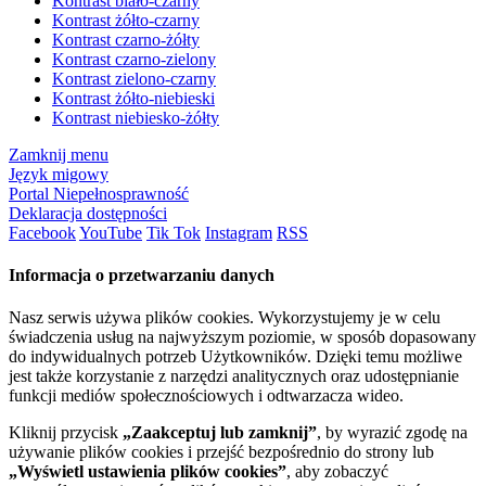
Kontrast biało-czarny
Kontrast żółto-czarny
Kontrast czarno-żółty
Kontrast czarno-zielony
Kontrast zielono-czarny
Kontrast żółto-niebieski
Kontrast niebiesko-żółty
Zamknij menu
Język migowy
Portal Niepełnosprawność
Deklaracja dostępności
Facebook
YouTube
Tik Tok
Instagram
RSS
Informacja o przetwarzaniu danych
Nasz serwis używa plików cookies. Wykorzystujemy je w celu
świadczenia usług na najwyższym poziomie, w sposób dopasowany
do indywidualnych potrzeb Użytkowników. Dzięki temu możliwe
jest także korzystanie z narzędzi analitycznych oraz udostępnianie
funkcji mediów społecznościowych i odtwarzacza wideo.
Kliknij przycisk
„Zaakceptuj lub zamknij”
, by wyrazić zgodę na
używanie plików cookies i przejść bezpośrednio do strony lub
„Wyświetl ustawienia plików cookies”
, aby zobaczyć