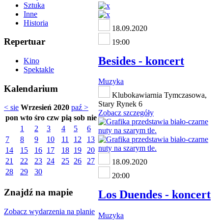
Sztuka
Inne
Historia
18.09.2020
Repertuar
19:00
Besides - koncert
Kino
Spektakle
Muzyka
Kalendarium
Klubokawiarnia Tymczasowa,
Stary Rynek 6
< sie
Wrzesień 2020
paź >
Zobacz szczegóły
pon
wto
śro
czw
pią
sob
nie
1
2
3
4
5
6
7
8
9
10
11
12
13
14
15
16
17
18
19
20
21
22
23
24
25
26
27
18.09.2020
28
29
30
20:00
Znajdź na mapie
Los Duendes - koncert
Zobacz wydarzenia na planie
Muzyka