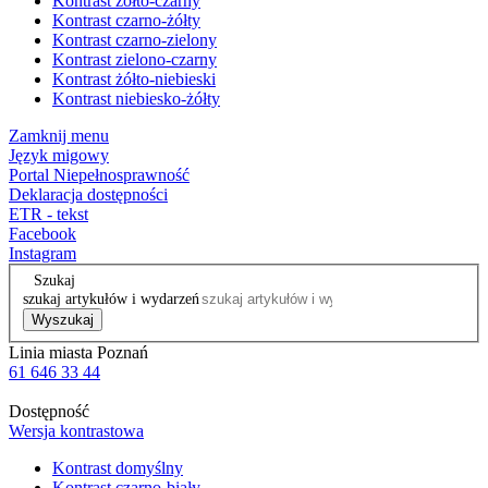
Kontrast żółto-czarny
Kontrast czarno-żółty
Kontrast czarno-zielony
Kontrast zielono-czarny
Kontrast żółto-niebieski
Kontrast niebiesko-żółty
Zamknij menu
Język migowy
Portal Niepełnosprawność
Deklaracja dostępności
ETR - tekst
Facebook
Instagram
Szukaj
szukaj artykułów i wydarzeń
Wyszukaj
Linia miasta Poznań
61 646 33 44
Dostępność
Wersja kontrastowa
Kontrast domyślny
Kontrast czarno-biały