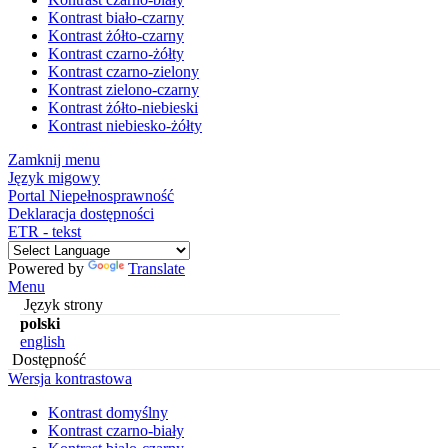
Kontrast biało-czarny
Kontrast żółto-czarny
Kontrast czarno-żółty
Kontrast czarno-zielony
Kontrast zielono-czarny
Kontrast żółto-niebieski
Kontrast niebiesko-żółty
Zamknij menu
Język migowy
Portal Niepełnosprawność
Deklaracja dostępności
ETR - tekst
Powered by
Translate
Menu
Język strony
polski
english
Dostępność
Wersja kontrastowa
Kontrast domyślny
Kontrast czarno-biały