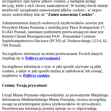
szczegółowy opis typów plików cookies, a następnie podjąć
decyzję, które z nich chcesz zaakceptować. W każdej chwili istnieje
możliwość zarządzania ustawieniami plików cookies - w stopce
strony umieściliśmy link do
"Zmień ustawienia Cookies"
.
Administratorem danych osobowych użytkowników serwisu jest
Prezydent Miasta Poznania z siedzibą przy Placu Kolegiackim 17,
61-841 Poznań, natomiast podmiotem przetwarzającym dane jest
Instytut Chemii Bioorganicznej PAN - Poznańskie Centrum
Superkomputerowo-Sieciowe (PCSS) ul. Noskowskiego 12/14, 61-
704 Poznań.
Szczegółowe informacje na temat przetwarzania Twoich danych
znajdują się w
Polityce prywatności
.
Szczegółowe informacje o tym, w jaki sposób używane są pliki
cookies, a także w jaki sposób można je zablokować lub usunąć,
znajdziesz w
Polityce cookies
.
Cenimy Twoją prywatność
Urząd Miasta Poznania odpowiedzialny za prowadzenie Miejskiego
Informatora Multimedialnego Miasta Poznania, zwraca szczególną
uwagę na przestrzeganie prawa użytkowników do prywatności.
Prezentowana informacja poniżej opisuje za co odpowiadają