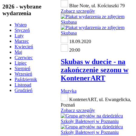
Blue Note, ul. Kościuszki 79
2026 - wybrane
Zobacz szczegóły
wydarzenia
Wstęp
Styczeń
Luty
Marzec
18.09.2020
Kwiecień
20:00
Maj
Czerwiec
Skubas w duecie - na
Lipiec
zakończenie sezonu w
Sierpień
Wrzesień
KontenerART
Październik
Listopad
Grudzień
Muzyka
KontenerART, ul. Ewangelicka,
Poznań
Zobacz szczegóły