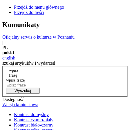
Przejdź do menu głównego
Przejdź do treści
Komunikaty
Oficjalny serwis o kulturze w Poznaniu
|
PL
polski
english
szukaj artykułów i wydarzeń
wpisz
frazę
wpisz frazę
Wyszukaj
Dostępność
Wersja kontrastowa
Kontrast domyślny
Kontrast czarno-biały
Kontrast biało-czarny