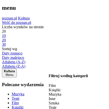
menu
poznan.pl
Kultura
Wróć do poznan.pl
Liczba wyników na stronie
20
10
20
30
Sortuj wg
Daty rosnąco
Daty malejąco
Alfabetu (A-Z)
Alfabetu (Z-A)
Kultura
Menu
Filtruj według kategorii
Polecane wydarzenia
Film
Książki
Muzyka
Muzyka
Teatr
Inne
Film
Sztuka
Książki
Teatr