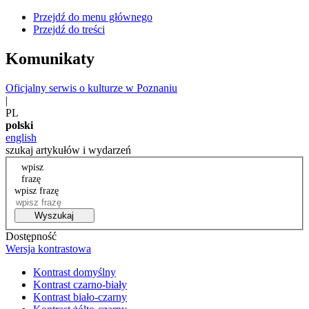
Przejdź do menu głównego
Przejdź do treści
Komunikaty
Oficjalny serwis o kulturze w Poznaniu
|
PL
polski
english
szukaj artykułów i wydarzeń
wpisz
frazę
wpisz frazę
Wyszukaj
Dostępność
Wersja kontrastowa
Kontrast domyślny
Kontrast czarno-biały
Kontrast biało-czarny