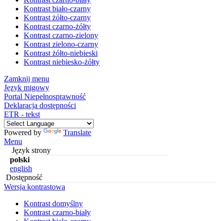
Kontrast biało-czarny
Kontrast żółto-czarny
Kontrast czarno-żółty
Kontrast czarno-zielony
Kontrast zielono-czarny
Kontrast żółto-niebieski
Kontrast niebiesko-żółty
Zamknij menu
Język migowy
Portal Niepełnosprawność
Deklaracja dostępności
ETR - tekst
Powered by
Translate
Menu
Język strony
polski
english
Dostępność
Wersja kontrastowa
Kontrast domyślny
Kontrast czarno-biały