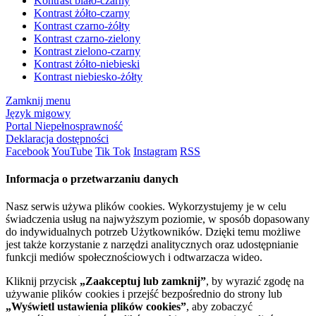
Kontrast biało-czarny
Kontrast żółto-czarny
Kontrast czarno-żółty
Kontrast czarno-zielony
Kontrast zielono-czarny
Kontrast żółto-niebieski
Kontrast niebiesko-żółty
Zamknij menu
Język migowy
Portal Niepełnosprawność
Deklaracja dostępności
Facebook
YouTube
Tik Tok
Instagram
RSS
Informacja o przetwarzaniu danych
Nasz serwis używa plików cookies. Wykorzystujemy je w celu
świadczenia usług na najwyższym poziomie, w sposób dopasowany
do indywidualnych potrzeb Użytkowników. Dzięki temu możliwe
jest także korzystanie z narzędzi analitycznych oraz udostępnianie
funkcji mediów społecznościowych i odtwarzacza wideo.
Kliknij przycisk
„Zaakceptuj lub zamknij”
, by wyrazić zgodę na
używanie plików cookies i przejść bezpośrednio do strony lub
„Wyświetl ustawienia plików cookies”
, aby zobaczyć