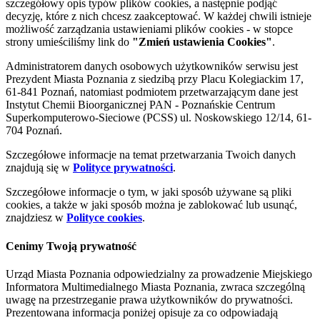
szczegółowy opis typów plików cookies, a następnie podjąć
decyzję, które z nich chcesz zaakceptować. W każdej chwili istnieje
możliwość zarządzania ustawieniami plików cookies - w stopce
strony umieściliśmy link do
"Zmień ustawienia Cookies"
.
Administratorem danych osobowych użytkowników serwisu jest
Prezydent Miasta Poznania z siedzibą przy Placu Kolegiackim 17,
61-841 Poznań, natomiast podmiotem przetwarzającym dane jest
Instytut Chemii Bioorganicznej PAN - Poznańskie Centrum
Superkomputerowo-Sieciowe (PCSS) ul. Noskowskiego 12/14, 61-
704 Poznań.
Szczegółowe informacje na temat przetwarzania Twoich danych
znajdują się w
Polityce prywatności
.
Szczegółowe informacje o tym, w jaki sposób używane są pliki
cookies, a także w jaki sposób można je zablokować lub usunąć,
znajdziesz w
Polityce cookies
.
Cenimy Twoją prywatność
Urząd Miasta Poznania odpowiedzialny za prowadzenie Miejskiego
Informatora Multimedialnego Miasta Poznania, zwraca szczególną
uwagę na przestrzeganie prawa użytkowników do prywatności.
Prezentowana informacja poniżej opisuje za co odpowiadają