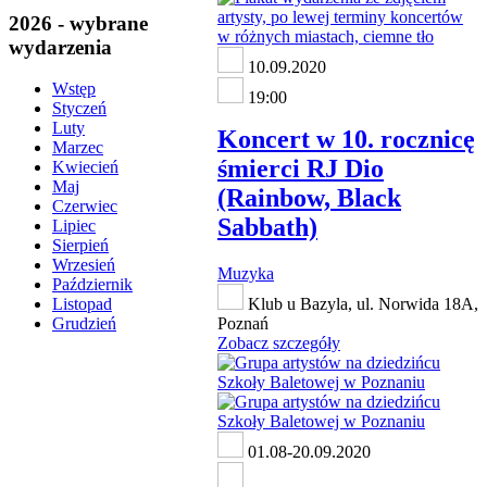
2026 - wybrane
wydarzenia
10.09.2020
Wstęp
19:00
Styczeń
Luty
Koncert w 10. rocznicę
Marzec
śmierci RJ Dio
Kwiecień
Maj
(Rainbow, Black
Czerwiec
Sabbath)
Lipiec
Sierpień
Wrzesień
Muzyka
Październik
Klub u Bazyla, ul. Norwida 18A,
Listopad
Poznań
Grudzień
Zobacz szczegóły
01.08-20.09.2020