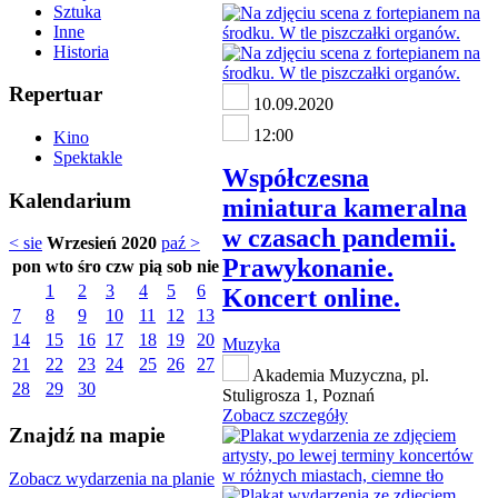
Sztuka
Inne
Historia
Repertuar
10.09.2020
12:00
Kino
Spektakle
Współczesna
Kalendarium
miniatura kameralna
w czasach pandemii.
< sie
Wrzesień 2020
paź >
Prawykonanie.
pon
wto
śro
czw
pią
sob
nie
1
2
3
4
5
6
Koncert online.
7
8
9
10
11
12
13
14
15
16
17
18
19
20
Muzyka
21
22
23
24
25
26
27
Akademia Muzyczna, pl.
28
29
30
Stuligrosza 1, Poznań
Zobacz szczegóły
Znajdź na mapie
Zobacz wydarzenia na planie