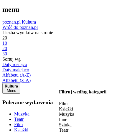
menu
poznan.pl
Kultura
Wróć do poznan.pl
Liczba wyników na stronie
20
10
20
30
Sortuj wg
Daty rosnąco
Daty malejąco
Alfabetu (A-Z)
Alfabetu (Z-A)
Kultura
Menu
Filtruj według kategorii
Polecane wydarzenia
Film
Książki
Muzyka
Muzyka
Teatr
Inne
Film
Sztuka
Książki
Teatr