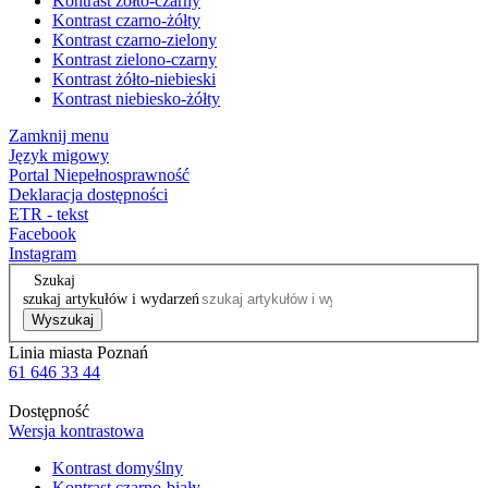
Kontrast żółto-czarny
Kontrast czarno-żółty
Kontrast czarno-zielony
Kontrast zielono-czarny
Kontrast żółto-niebieski
Kontrast niebiesko-żółty
Zamknij menu
Język migowy
Portal Niepełnosprawność
Deklaracja dostępności
ETR - tekst
Facebook
Instagram
Szukaj
szukaj artykułów i wydarzeń
Wyszukaj
Linia miasta Poznań
61 646 33 44
Dostępność
Wersja kontrastowa
Kontrast domyślny
Kontrast czarno-biały