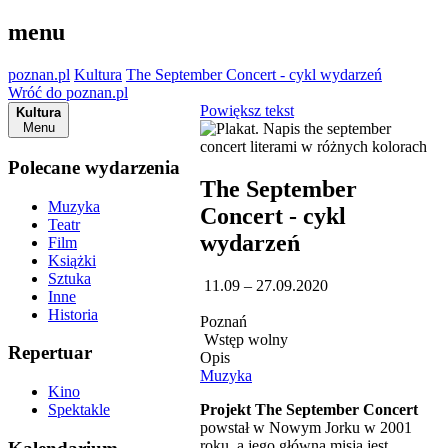
menu
poznan.pl
Kultura
The September Concert - cykl wydarzeń
Wróć do poznan.pl
Powiększ tekst
Kultura
Menu
Polecane wydarzenia
The September
Muzyka
Concert - cykl
Teatr
wydarzeń
Film
Książki
Sztuka
11.09 – 27.09.2020
Inne
Historia
Poznań
Wstęp wolny
Repertuar
Opis
Muzyka
Kino
Projekt The September Concert
Spektakle
powstał w Nowym Jorku w 2001
roku, a jego główną misją jest