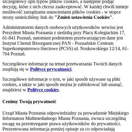
szczegółowy opis typów plików cookies, a następnie podjąć
decyzję, które z nich chcesz zaakceptować. W każdej chwili istnieje
możliwość zarządzania ustawieniami plików cookies - w stopce
strony umieściliśmy link do
"Zmień ustawienia Cookies"
.
Administratorem danych osobowych użytkowników serwisu jest
Prezydent Miasta Poznania z siedzibą przy Placu Kolegiackim 17,
61-841 Poznań, natomiast podmiotem przetwarzającym dane jest
Instytut Chemii Bioorganicznej PAN - Poznańskie Centrum
Superkomputerowo-Sieciowe (PCSS) ul. Noskowskiego 12/14, 61-
704 Poznań.
Szczegółowe informacje na temat przetwarzania Twoich danych
znajdują się w
Polityce prywatności
.
Szczegółowe informacje o tym, w jaki sposób używane są pliki
cookies, a także w jaki sposób można je zablokować lub usunąć,
znajdziesz w
Polityce cookies
.
Cenimy Twoją prywatność
Urząd Miasta Poznania odpowiedzialny za prowadzenie Miejskiego
Informatora Multimedialnego Miasta Poznania, zwraca szczególną
uwagę na przestrzeganie prawa użytkowników do prywatności.
Prezentowana informacja poniżej opisuje za co odpowiadają