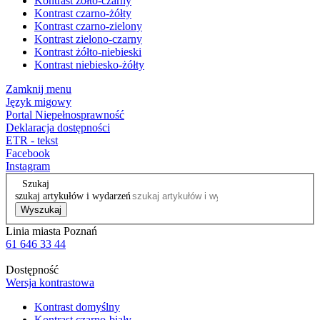
Kontrast żółto-czarny
Kontrast czarno-żółty
Kontrast czarno-zielony
Kontrast zielono-czarny
Kontrast żółto-niebieski
Kontrast niebiesko-żółty
Zamknij menu
Język migowy
Portal Niepełnosprawność
Deklaracja dostępności
ETR - tekst
Facebook
Instagram
Szukaj
szukaj artykułów i wydarzeń
Wyszukaj
Linia miasta Poznań
61 646 33 44
Dostępność
Wersja kontrastowa
Kontrast domyślny
Kontrast czarno-biały