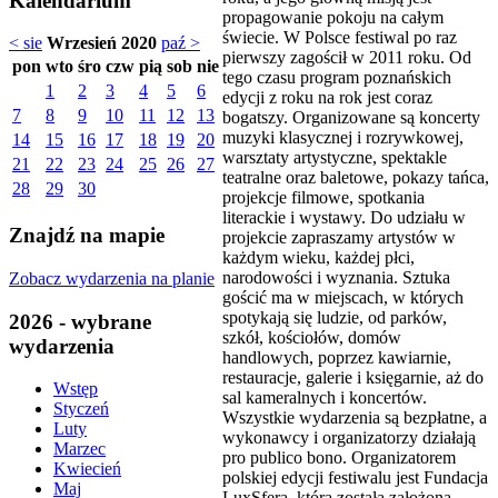
Kalendarium
propagowanie pokoju na całym
świecie. W Polsce festiwal po raz
< sie
Wrzesień 2020
paź >
pierwszy zagościł w 2011 roku. Od
pon
wto
śro
czw
pią
sob
nie
tego czasu program poznańskich
1
2
3
4
5
6
edycji z roku na rok jest coraz
7
8
9
10
11
12
13
bogatszy. Organizowane są koncerty
muzyki klasycznej i rozrywkowej,
14
15
16
17
18
19
20
warsztaty artystyczne, spektakle
21
22
23
24
25
26
27
teatralne oraz baletowe, pokazy tańca,
28
29
30
projekcje filmowe, spotkania
literackie i wystawy. Do udziału w
Znajdź na mapie
projekcie zapraszamy artystów w
każdym wieku, każdej płci,
narodowości i wyznania. Sztuka
Zobacz wydarzenia na planie
gościć ma w miejscach, w których
spotykają się ludzie, od parków,
2026 - wybrane
szkół, kościołów, domów
wydarzenia
handlowych, poprzez kawiarnie,
restauracje, galerie i księgarnie, aż do
Wstęp
sal kameralnych i koncertów.
Styczeń
Wszystkie wydarzenia są bezpłatne, a
Luty
wykonawcy i organizatorzy działają
Marzec
pro publico bono. Organizatorem
Kwiecień
polskiej edycji festiwalu jest Fundacja
Maj
LuxSfera, która została założona