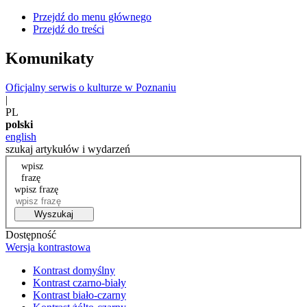
Przejdź do menu głównego
Przejdź do treści
Komunikaty
Oficjalny serwis o kulturze w Poznaniu
|
PL
polski
english
szukaj artykułów i wydarzeń
wpisz
frazę
wpisz frazę
Wyszukaj
Dostępność
Wersja kontrastowa
Kontrast domyślny
Kontrast czarno-biały
Kontrast biało-czarny