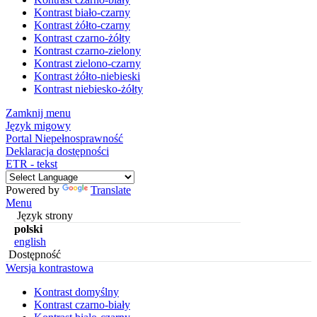
Kontrast biało-czarny
Kontrast żółto-czarny
Kontrast czarno-żółty
Kontrast czarno-zielony
Kontrast zielono-czarny
Kontrast żółto-niebieski
Kontrast niebiesko-żółty
Zamknij menu
Język migowy
Portal Niepełnosprawność
Deklaracja dostępności
ETR - tekst
Powered by
Translate
Menu
Język strony
polski
english
Dostępność
Wersja kontrastowa
Kontrast domyślny
Kontrast czarno-biały