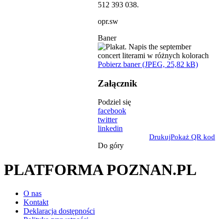
512 393 038.
opr.sw
Baner
Pobierz baner (JPEG, 25,82 kB)
Załącznik
Podziel się
facebook
twitter
linkedin
Drukuj
Pokaż QR kod
Do góry
PLATFORMA POZNAN.PL
O nas
Kontakt
Deklaracja dostępności