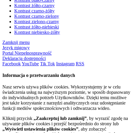
Kontrast biało-czarny
Kontrast żółto-czarny
Kontrast czarno-żółty
Kontrast czarno-zielony
Kontrast zielono-czarny
Kontrast żółto-niebieski
Kontrast niebiesko-żółty
Zamknij menu
Język migowy
Portal Niepełnosprawność
Deklaracja dostępności
Facebook
YouTube
Tik Tok
Instagram
RSS
Informacja o przetwarzaniu danych
Nasz serwis używa plików cookies. Wykorzystujemy je w celu
świadczenia usług na najwyższym poziomie, w sposób dopasowany
do indywidualnych potrzeb Użytkowników. Dzięki temu możliwe
jest także korzystanie z narzędzi analitycznych oraz udostępnianie
funkcji mediów społecznościowych i odtwarzacza wideo.
Kliknij przycisk
„Zaakceptuj lub zamknij”
, by wyrazić zgodę na
używanie plików cookies i przejść bezpośrednio do strony lub
„Wyświetl ustawienia plików cookies”
, aby zobaczyć