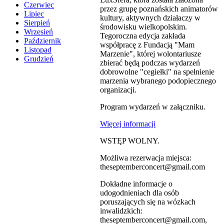
Czerwiec
przez grupę poznańskich animatorów
Lipiec
kultury, aktywnych działaczy w
Sierpień
środowisku wielkopolskim.
Wrzesień
Tegoroczna edycja zakłada
Październik
współpracę z Fundacją "Mam
Listopad
Marzenie", której wolontariusze
Grudzień
zbierać będą podczas wydarzeń
dobrowolne "cegiełki" na spełnienie
marzenia wybranego podopiecznego
organizacji.
Program wydarzeń w załączniku.
Więcej informacji
WSTĘP WOLNY.
Możliwa rezerwacja miejsca:
theseptemberconcert@gmail.com
Dokładne informacje o
udogodnieniach dla osób
poruszających się na wózkach
inwalidzkich:
theseptemberconcert@gmail.com,