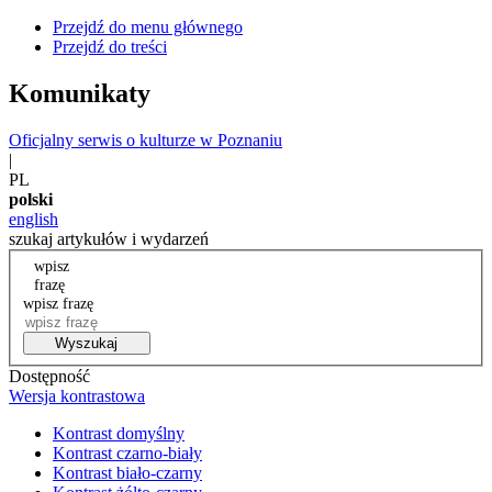
Przejdź do menu głównego
Przejdź do treści
Komunikaty
Oficjalny serwis o kulturze w Poznaniu
|
PL
polski
english
szukaj artykułów i wydarzeń
wpisz
frazę
wpisz frazę
Wyszukaj
Dostępność
Wersja kontrastowa
Kontrast domyślny
Kontrast czarno-biały
Kontrast biało-czarny