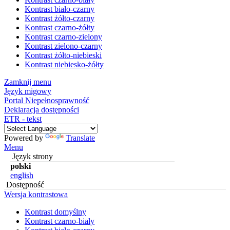
Kontrast biało-czarny
Kontrast żółto-czarny
Kontrast czarno-żółty
Kontrast czarno-zielony
Kontrast zielono-czarny
Kontrast żółto-niebieski
Kontrast niebiesko-żółty
Zamknij menu
Język migowy
Portal Niepełnosprawność
Deklaracja dostępności
ETR - tekst
Powered by
Translate
Menu
Język strony
polski
english
Dostępność
Wersja kontrastowa
Kontrast domyślny
Kontrast czarno-biały