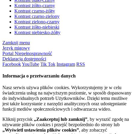
Kontrast biało-czarny
Kontrast żółto-czarny
Kontrast czarno-żółty
Kontrast czarno-zielony
Kontrast zielono-czarny
Kontrast żółto-niebieski
Kontrast niebiesko-żółty
Zamknij menu
Język migowy
Portal Niepełnosprawność
Deklaracja dostępności
Facebook
YouTube
Tik Tok
Instagram
RSS
Informacja o przetwarzaniu danych
Nasz serwis używa plików cookies. Wykorzystujemy je w celu
świadczenia usług na najwyższym poziomie, w sposób dopasowany
do indywidualnych potrzeb Użytkowników. Dzięki temu możliwe
jest także korzystanie z narzędzi analitycznych oraz udostępnianie
funkcji mediów społecznościowych i odtwarzacza wideo.
Kliknij przycisk
„Zaakceptuj lub zamknij”
, by wyrazić zgodę na
używanie plików cookies i przejść bezpośrednio do strony lub
„Wyświetl ustawienia plików cookies”
, aby zobaczyć