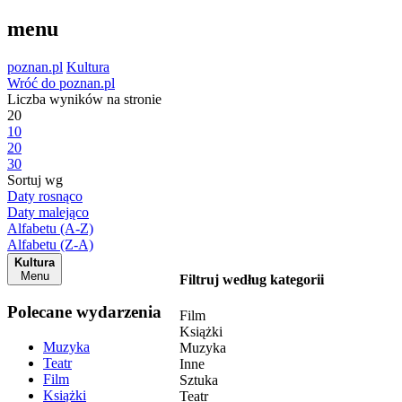
menu
poznan.pl
Kultura
Wróć do poznan.pl
Liczba wyników na stronie
20
10
20
30
Sortuj wg
Daty rosnąco
Daty malejąco
Alfabetu (A-Z)
Alfabetu (Z-A)
Kultura
Menu
Filtruj według kategorii
Polecane wydarzenia
Film
Książki
Muzyka
Muzyka
Teatr
Inne
Film
Sztuka
Książki
Teatr