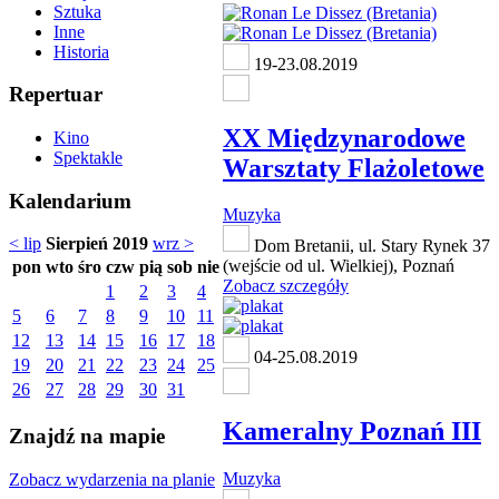
Sztuka
Inne
Historia
19-23.08.2019
Repertuar
XX Międzynarodowe
Kino
Spektakle
Warsztaty Flażoletowe
Kalendarium
Muzyka
< lip
Sierpień 2019
wrz >
Dom Bretanii, ul. Stary Rynek 37
(wejście od ul. Wielkiej), Poznań
pon
wto
śro
czw
pią
sob
nie
Zobacz szczegóły
1
2
3
4
5
6
7
8
9
10
11
12
13
14
15
16
17
18
04-25.08.2019
19
20
21
22
23
24
25
26
27
28
29
30
31
Kameralny Poznań III
Znajdź na mapie
Muzyka
Zobacz wydarzenia na planie