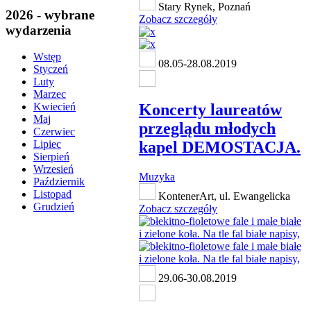
Stary Rynek, Poznań
2026 - wybrane
Zobacz szczegóły
wydarzenia
Wstęp
08.05-28.08.2019
Styczeń
Luty
Marzec
Koncerty laureatów
Kwiecień
Maj
przeglądu młodych
Czerwiec
kapel DEMOSTACJA.
Lipiec
Sierpień
Wrzesień
Muzyka
Październik
Listopad
KontenerArt, ul. Ewangelicka
Grudzień
Zobacz szczegóły
29.06-30.08.2019