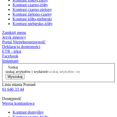
Kontrast żółto-czarny
Kontrast czarno-żółty
Kontrast czarno-zielony
Kontrast zielono-czarny
Kontrast żółto-niebieski
Kontrast niebiesko-żółty
Zamknij menu
Język migowy
Portal Niepełnosprawność
Deklaracja dostępności
ETR - tekst
Facebook
Instagram
Szukaj
szukaj artykułów i wydarzeń
Wyszukaj
Linia miasta Poznań
61 646 33 44
Dostępność
Wersja kontrastowa
Kontrast domyślny
Kontrast czarno-biały