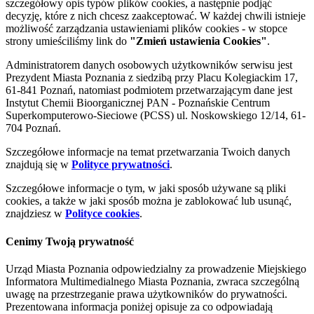
szczegółowy opis typów plików cookies, a następnie podjąć
decyzję, które z nich chcesz zaakceptować. W każdej chwili istnieje
możliwość zarządzania ustawieniami plików cookies - w stopce
strony umieściliśmy link do
"Zmień ustawienia Cookies"
.
Administratorem danych osobowych użytkowników serwisu jest
Prezydent Miasta Poznania z siedzibą przy Placu Kolegiackim 17,
61-841 Poznań, natomiast podmiotem przetwarzającym dane jest
Instytut Chemii Bioorganicznej PAN - Poznańskie Centrum
Superkomputerowo-Sieciowe (PCSS) ul. Noskowskiego 12/14, 61-
704 Poznań.
Szczegółowe informacje na temat przetwarzania Twoich danych
znajdują się w
Polityce prywatności
.
Szczegółowe informacje o tym, w jaki sposób używane są pliki
cookies, a także w jaki sposób można je zablokować lub usunąć,
znajdziesz w
Polityce cookies
.
Cenimy Twoją prywatność
Urząd Miasta Poznania odpowiedzialny za prowadzenie Miejskiego
Informatora Multimedialnego Miasta Poznania, zwraca szczególną
uwagę na przestrzeganie prawa użytkowników do prywatności.
Prezentowana informacja poniżej opisuje za co odpowiadają