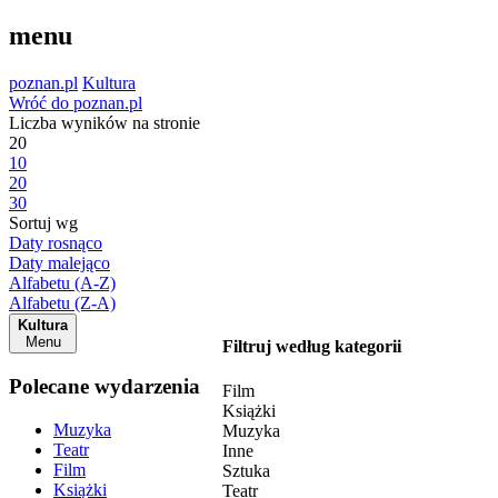
menu
poznan.pl
Kultura
Wróć do poznan.pl
Liczba wyników na stronie
20
10
20
30
Sortuj wg
Daty rosnąco
Daty malejąco
Alfabetu (A-Z)
Alfabetu (Z-A)
Kultura
Menu
Filtruj według kategorii
Polecane wydarzenia
Film
Książki
Muzyka
Muzyka
Teatr
Inne
Film
Sztuka
Książki
Teatr