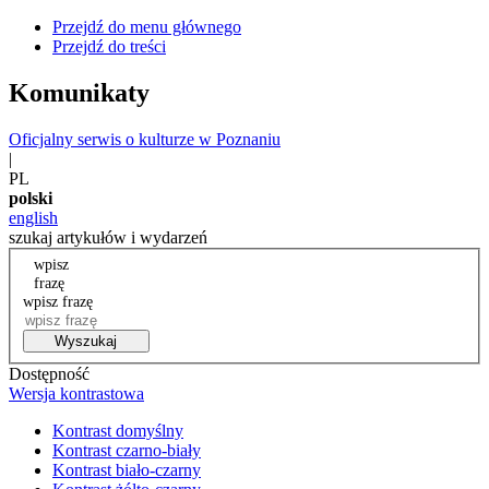
Przejdź do menu głównego
Przejdź do treści
Komunikaty
Oficjalny serwis o kulturze w Poznaniu
|
PL
polski
english
szukaj artykułów i wydarzeń
wpisz
frazę
wpisz frazę
Wyszukaj
Dostępność
Wersja kontrastowa
Kontrast domyślny
Kontrast czarno-biały
Kontrast biało-czarny