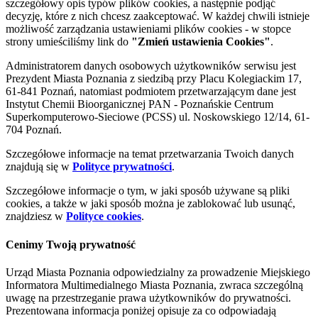
szczegółowy opis typów plików cookies, a następnie podjąć
decyzję, które z nich chcesz zaakceptować. W każdej chwili istnieje
możliwość zarządzania ustawieniami plików cookies - w stopce
strony umieściliśmy link do
"Zmień ustawienia Cookies"
.
Administratorem danych osobowych użytkowników serwisu jest
Prezydent Miasta Poznania z siedzibą przy Placu Kolegiackim 17,
61-841 Poznań, natomiast podmiotem przetwarzającym dane jest
Instytut Chemii Bioorganicznej PAN - Poznańskie Centrum
Superkomputerowo-Sieciowe (PCSS) ul. Noskowskiego 12/14, 61-
704 Poznań.
Szczegółowe informacje na temat przetwarzania Twoich danych
znajdują się w
Polityce prywatności
.
Szczegółowe informacje o tym, w jaki sposób używane są pliki
cookies, a także w jaki sposób można je zablokować lub usunąć,
znajdziesz w
Polityce cookies
.
Cenimy Twoją prywatność
Urząd Miasta Poznania odpowiedzialny za prowadzenie Miejskiego
Informatora Multimedialnego Miasta Poznania, zwraca szczególną
uwagę na przestrzeganie prawa użytkowników do prywatności.
Prezentowana informacja poniżej opisuje za co odpowiadają