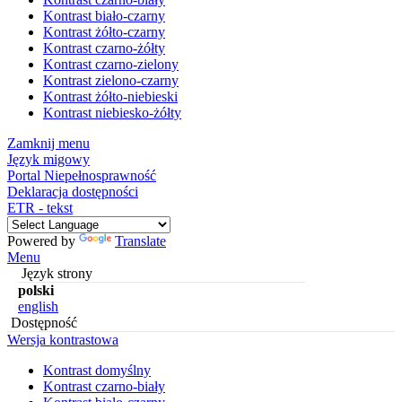
Kontrast biało-czarny
Kontrast żółto-czarny
Kontrast czarno-żółty
Kontrast czarno-zielony
Kontrast zielono-czarny
Kontrast żółto-niebieski
Kontrast niebiesko-żółty
Zamknij menu
Język migowy
Portal Niepełnosprawność
Deklaracja dostępności
ETR - tekst
Powered by
Translate
Menu
Język strony
polski
english
Dostępność
Wersja kontrastowa
Kontrast domyślny
Kontrast czarno-biały