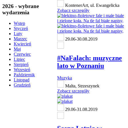
KontenerArt, ul. Ewangelicka
2026 - wybrane
Zobacz szczegóły
wydarzenia
Wstęp
Styczeń
Luty
Marzec
29.06-30.08.2019
Kwiecień
Maj
Czerwiec
#NaFalach: muzyczne
Lipiec
lato w Poznaniu
Sierpień
Wrzesień
Październik
Muzyka
Listopad
Grudzień
Malta, Strzeszynek
Zobacz szczegóły
29.06-31.08.2019