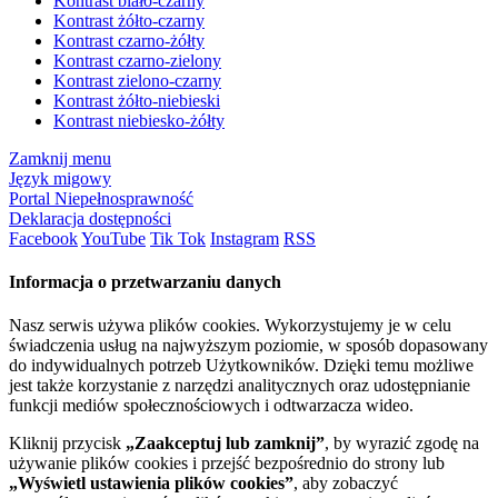
Kontrast biało-czarny
Kontrast żółto-czarny
Kontrast czarno-żółty
Kontrast czarno-zielony
Kontrast zielono-czarny
Kontrast żółto-niebieski
Kontrast niebiesko-żółty
Zamknij menu
Język migowy
Portal Niepełnosprawność
Deklaracja dostępności
Facebook
YouTube
Tik Tok
Instagram
RSS
Informacja o przetwarzaniu danych
Nasz serwis używa plików cookies. Wykorzystujemy je w celu
świadczenia usług na najwyższym poziomie, w sposób dopasowany
do indywidualnych potrzeb Użytkowników. Dzięki temu możliwe
jest także korzystanie z narzędzi analitycznych oraz udostępnianie
funkcji mediów społecznościowych i odtwarzacza wideo.
Kliknij przycisk
„Zaakceptuj lub zamknij”
, by wyrazić zgodę na
używanie plików cookies i przejść bezpośrednio do strony lub
„Wyświetl ustawienia plików cookies”
, aby zobaczyć