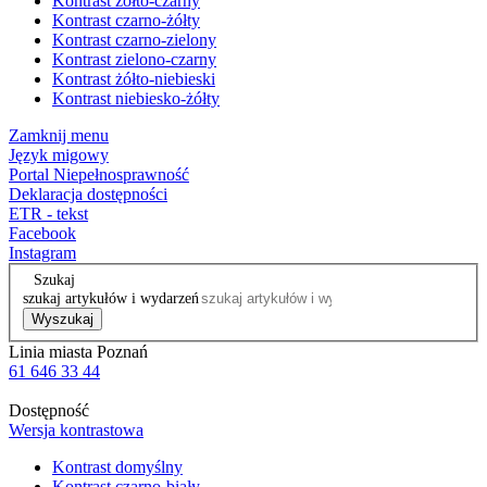
Kontrast żółto-czarny
Kontrast czarno-żółty
Kontrast czarno-zielony
Kontrast zielono-czarny
Kontrast żółto-niebieski
Kontrast niebiesko-żółty
Zamknij menu
Język migowy
Portal Niepełnosprawność
Deklaracja dostępności
ETR - tekst
Facebook
Instagram
Szukaj
szukaj artykułów i wydarzeń
Wyszukaj
Linia miasta Poznań
61 646 33 44
Dostępność
Wersja kontrastowa
Kontrast domyślny
Kontrast czarno-biały