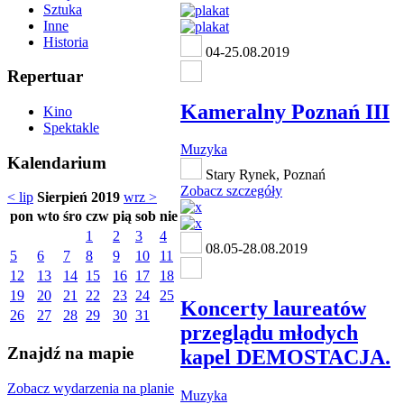
Sztuka
Inne
Historia
04-25.08.2019
Repertuar
Kameralny Poznań III
Kino
Spektakle
Muzyka
Kalendarium
Stary Rynek, Poznań
Zobacz szczegóły
< lip
Sierpień 2019
wrz >
pon
wto
śro
czw
pią
sob
nie
1
2
3
4
08.05-28.08.2019
5
6
7
8
9
10
11
12
13
14
15
16
17
18
19
20
21
22
23
24
25
Koncerty laureatów
26
27
28
29
30
31
przeglądu młodych
Znajdź na mapie
kapel DEMOSTACJA.
Zobacz wydarzenia na planie
Muzyka