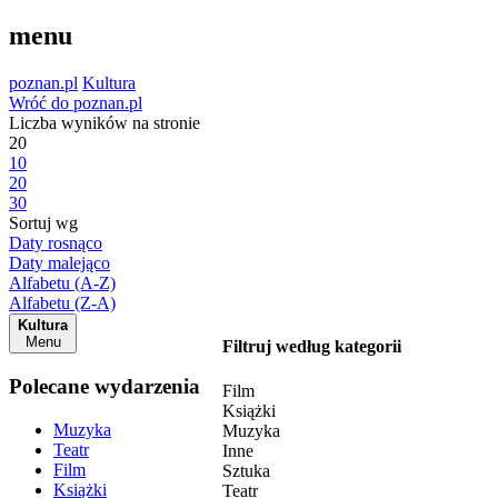
menu
poznan.pl
Kultura
Wróć do poznan.pl
Liczba wyników na stronie
20
10
20
30
Sortuj wg
Daty rosnąco
Daty malejąco
Alfabetu (A-Z)
Alfabetu (Z-A)
Kultura
Menu
Filtruj według kategorii
Polecane wydarzenia
Film
Książki
Muzyka
Muzyka
Teatr
Inne
Film
Sztuka
Książki
Teatr