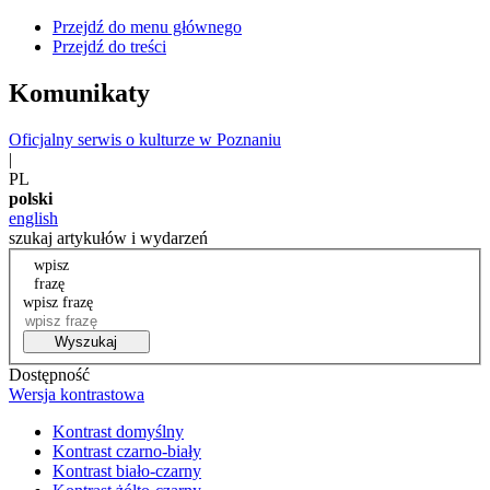
Przejdź do menu głównego
Przejdź do treści
Komunikaty
Oficjalny serwis o kulturze w Poznaniu
|
PL
polski
english
szukaj artykułów i wydarzeń
wpisz
frazę
wpisz frazę
Wyszukaj
Dostępność
Wersja kontrastowa
Kontrast domyślny
Kontrast czarno-biały
Kontrast biało-czarny