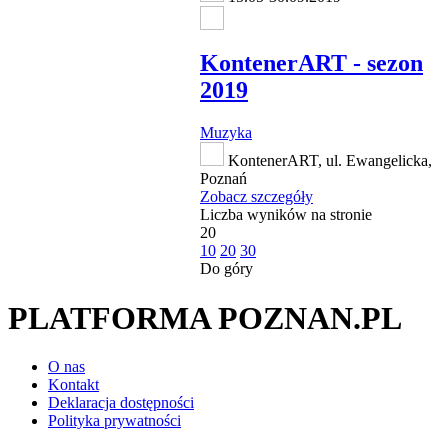
KontenerART - sezon
2019
Muzyka
KontenerART, ul. Ewangelicka,
Poznań
Zobacz szczegóły
Liczba wyników na stronie
20
10
20
30
Do góry
PLATFORMA POZNAN.PL
O nas
Kontakt
Deklaracja dostępności
Polityka prywatności