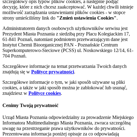
szczegółowy opis typów plików cookies, a następnie podjąć
decyzję, które z nich chcesz zaakceptować. W każdej chwili istnieje
możliwość zarządzania ustawieniami plików cookies - w stopce
strony umieściliśmy link do
"Zmień ustawienia Cookies"
.
Administratorem danych osobowych użytkowników serwisu jest
Prezydent Miasta Poznania z siedzibą przy Placu Kolegiackim 17,
61-841 Poznań, natomiast podmiotem przetwarzającym dane jest
Instytut Chemii Bioorganicznej PAN - Poznańskie Centrum
Superkomputerowo-Sieciowe (PCSS) ul. Noskowskiego 12/14, 61-
704 Poznań.
Szczegółowe informacje na temat przetwarzania Twoich danych
znajdują się w
Polityce prywatności
.
Szczegółowe informacje o tym, w jaki sposób używane są pliki
cookies, a także w jaki sposób można je zablokować lub usunąć,
znajdziesz w
Polityce cookies
.
Cenimy Twoją prywatność
Urząd Miasta Poznania odpowiedzialny za prowadzenie Miejskiego
Informatora Multimedialnego Miasta Poznania, zwraca szczególną
uwagę na przestrzeganie prawa użytkowników do prywatności.
Prezentowana informacja poniżej opisuje za co odpowiadają