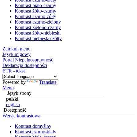
Kontrast biało-czarny
Kontrast żółto-czarny
Kontrast czarno-żółty
Kontrast czarno-zielony
Kontrast zielono-czarny
Kontrast żółto-niebieski
Kontrast niebiesko-żółty
Zamknij menu
Język migowy
Portal Niepełnosprawność
Deklaracja dostępności
ETR - tekst
Powered by
Translate
Menu
Język strony
polski
english
Dostępność
Wersja kontrastowa
Kontrast domyślny
Kontrast czarno-biały