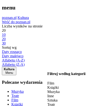
menu
poznan.pl
Kultura
Wróć do poznan.pl
Liczba wyników na stronie
20
10
20
30
Sortuj wg
Daty rosnąco
Daty malejąco
Alfabetu (A-Z)
Alfabetu (Z-A)
Kultura
Menu
Filtruj według kategorii
Polecane wydarzenia
Film
Książki
Muzyka
Muzyka
Teatr
Inne
Film
Sztuka
Książki
Teatr