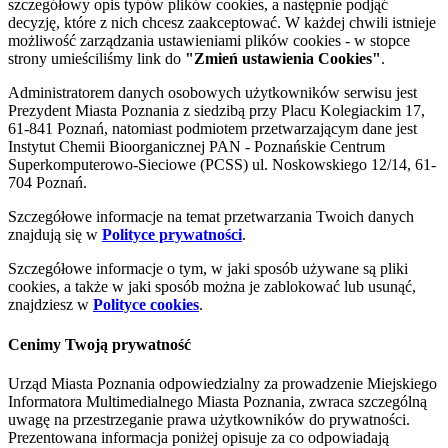
szczegółowy opis typów plików cookies, a następnie podjąć
decyzję, które z nich chcesz zaakceptować. W każdej chwili istnieje
możliwość zarządzania ustawieniami plików cookies - w stopce
strony umieściliśmy link do
"Zmień ustawienia Cookies"
.
Administratorem danych osobowych użytkowników serwisu jest
Prezydent Miasta Poznania z siedzibą przy Placu Kolegiackim 17,
61-841 Poznań, natomiast podmiotem przetwarzającym dane jest
Instytut Chemii Bioorganicznej PAN - Poznańskie Centrum
Superkomputerowo-Sieciowe (PCSS) ul. Noskowskiego 12/14, 61-
704 Poznań.
Szczegółowe informacje na temat przetwarzania Twoich danych
znajdują się w
Polityce prywatności
.
Szczegółowe informacje o tym, w jaki sposób używane są pliki
cookies, a także w jaki sposób można je zablokować lub usunąć,
znajdziesz w
Polityce cookies
.
Cenimy Twoją prywatność
Urząd Miasta Poznania odpowiedzialny za prowadzenie Miejskiego
Informatora Multimedialnego Miasta Poznania, zwraca szczególną
uwagę na przestrzeganie prawa użytkowników do prywatności.
Prezentowana informacja poniżej opisuje za co odpowiadają