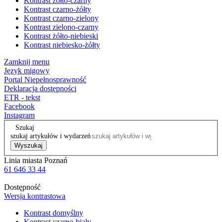
Kontrast żółto-czarny
Kontrast czarno-żółty
Kontrast czarno-zielony
Kontrast zielono-czarny
Kontrast żółto-niebieski
Kontrast niebiesko-żółty
Zamknij menu
Język migowy
Portal Niepełnosprawność
Deklaracja dostępności
ETR - tekst
Facebook
Instagram
Szukaj
szukaj artykułów i wydarzeń
Wyszukaj
Linia miasta Poznań
61 646 33 44
Dostępność
Wersja kontrastowa
Kontrast domyślny
Kontrast czarno-biały