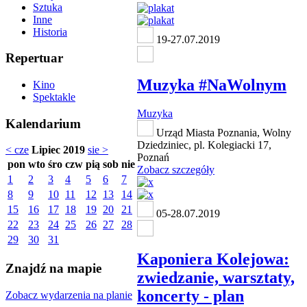
Sztuka
Inne
Historia
19-27.07.2019
Repertuar
Muzyka #NaWolnym
Kino
Spektakle
Muzyka
Kalendarium
Urząd Miasta Poznania, Wolny
Dziedziniec, pl. Kolegiacki 17,
< cze
Lipiec 2019
sie >
Poznań
pon
wto
śro
czw
pią
sob
nie
Zobacz szczegóły
1
2
3
4
5
6
7
8
9
10
11
12
13
14
15
16
17
18
19
20
21
05-28.07.2019
22
23
24
25
26
27
28
29
30
31
Kaponiera Kolejowa:
Znajdź na mapie
zwiedzanie, warsztaty,
koncerty - plan
Zobacz wydarzenia na planie