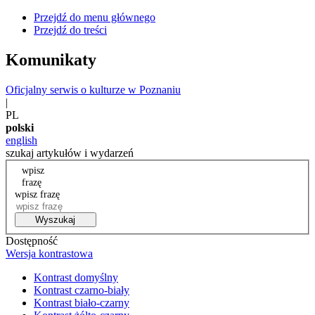
Przejdź do menu głównego
Przejdź do treści
Komunikaty
Oficjalny serwis o kulturze w Poznaniu
|
PL
polski
english
szukaj artykułów i wydarzeń
wpisz
frazę
wpisz frazę
Wyszukaj
Dostępność
Wersja kontrastowa
Kontrast domyślny
Kontrast czarno-biały
Kontrast biało-czarny