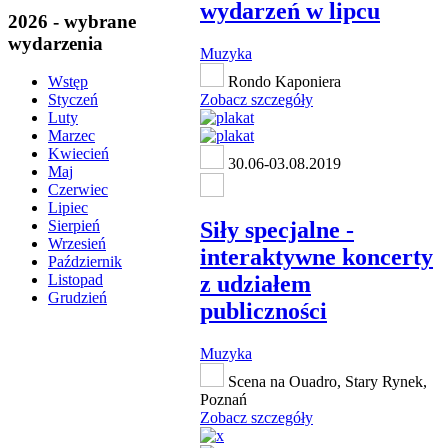
wydarzeń w lipcu
2026 - wybrane
wydarzenia
Muzyka
Rondo Kaponiera
Wstęp
Zobacz szczegóły
Styczeń
Luty
Marzec
Kwiecień
30.06-03.08.2019
Maj
Czerwiec
Lipiec
Siły specjalne -
Sierpień
Wrzesień
interaktywne koncerty
Październik
z udziałem
Listopad
Grudzień
publiczności
Muzyka
Scena na Ouadro, Stary Rynek,
Poznań
Zobacz szczegóły