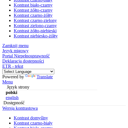
Kontrast biało-czarny
Kontrast żółto-czarny
Kontrast czarno-żółty
Kontrast czarno-zielony
Kontrast zielono-czarny
Kontrast żółto-niebieski
Kontrast niebiesko-żółty
Zamknij menu
Język migowy
Portal Niepełnosprawność
Deklaracja dostępności
ETR - tekst
Powered by
Translate
Menu
Język strony
polski
english
Dostępność
Wersja kontrastowa
Kontrast domyślny
Kontrast czarno-biały