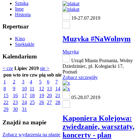
Sztuka
Inne
Historia
19-27.07.2019
Repertuar
Muzyka #NaWolnym
Kino
Spektakle
Muzyka
Kalendarium
Urząd Miasta Poznania, Wolny
Dziedziniec, pl. Kolegiacki 17,
< cze
Lipiec 2019
sie >
Poznań
pon
wto
śro
czw
pią
sob
nie
Zobacz szczegóły
1
2
3
4
5
6
7
8
9
10
11
12
13
14
15
16
17
18
19
20
21
05-28.07.2019
22
23
24
25
26
27
28
29
30
31
Kaponiera Kolejowa:
Znajdź na mapie
zwiedzanie, warsztaty,
koncerty - plan
Zobacz wydarzenia na planie