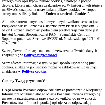
szczegółowy opis typów plików cookies, a następnie podjąć
decyzję, które z nich chcesz zaakceptować. W każdej chwili istnieje
możliwość zarządzania ustawieniami plików cookies - w stopce
strony umieściliśmy link do
"Zmień ustawienia Cookies"
.
Administratorem danych osobowych użytkowników serwisu jest
Prezydent Miasta Poznania z siedzibą przy Placu Kolegiackim 17,
61-841 Poznań, natomiast podmiotem przetwarzającym dane jest
Instytut Chemii Bioorganicznej PAN - Poznańskie Centrum
Superkomputerowo-Sieciowe (PCSS) ul. Noskowskiego 12/14, 61-
704 Poznań.
Szczegółowe informacje na temat przetwarzania Twoich danych
znajdują się w
Polityce prywatności
.
Szczegółowe informacje o tym, w jaki sposób używane są pliki
cookies, a także w jaki sposób można je zablokować lub usunąć,
znajdziesz w
Polityce cookies
.
Cenimy Twoją prywatność
Urząd Miasta Poznania odpowiedzialny za prowadzenie Miejskiego
Informatora Multimedialnego Miasta Poznania, zwraca szczególną
uwagę na przestrzeganie prawa użytkowników do prywatności.
Prezentowana informacja poniżej opisuje za co odpowiadają