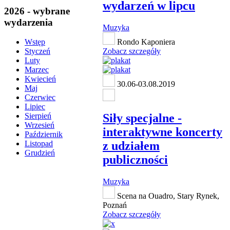
wydarzeń w lipcu
2026 - wybrane
wydarzenia
Muzyka
Rondo Kaponiera
Wstęp
Zobacz szczegóły
Styczeń
Luty
Marzec
Kwiecień
30.06-03.08.2019
Maj
Czerwiec
Lipiec
Siły specjalne -
Sierpień
Wrzesień
interaktywne koncerty
Październik
z udziałem
Listopad
Grudzień
publiczności
Muzyka
Scena na Ouadro, Stary Rynek,
Poznań
Zobacz szczegóły