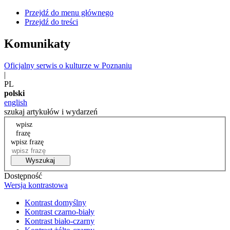
Przejdź do menu głównego
Przejdź do treści
Komunikaty
Oficjalny serwis o kulturze w Poznaniu
|
PL
polski
english
szukaj artykułów i wydarzeń
wpisz
frazę
wpisz frazę
Wyszukaj
Dostępność
Wersja kontrastowa
Kontrast domyślny
Kontrast czarno-biały
Kontrast biało-czarny