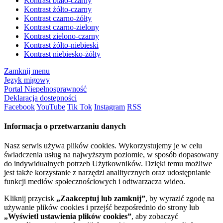
Kontrast biało-czarny
Kontrast żółto-czarny
Kontrast czarno-żółty
Kontrast czarno-zielony
Kontrast zielono-czarny
Kontrast żółto-niebieski
Kontrast niebiesko-żółty
Zamknij menu
Język migowy
Portal Niepełnosprawność
Deklaracja dostępności
Facebook
YouTube
Tik Tok
Instagram
RSS
Informacja o przetwarzaniu danych
Nasz serwis używa plików cookies. Wykorzystujemy je w celu
świadczenia usług na najwyższym poziomie, w sposób dopasowany
do indywidualnych potrzeb Użytkowników. Dzięki temu możliwe
jest także korzystanie z narzędzi analitycznych oraz udostępnianie
funkcji mediów społecznościowych i odtwarzacza wideo.
Kliknij przycisk
„Zaakceptuj lub zamknij”
, by wyrazić zgodę na
używanie plików cookies i przejść bezpośrednio do strony lub
„Wyświetl ustawienia plików cookies”
, aby zobaczyć