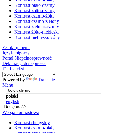
Kontrast biało-czarny
Kontrast żółto-czarny
Kontrast czarno-żółty
Kontrast czarno-zielony
Kontrast zielono-czarny
Kontrast żółto-niebieski
Kontrast niebiesko-żółty
Zamknij menu
Język migowy
Portal Niepełnosprawność
Deklaracja dostępności
ETR - tekst
Powered by
Translate
Menu
Język strony
polski
english
Dostępność
Wersja kontrastowa
Kontrast domyślny
Kontrast czarno-biały