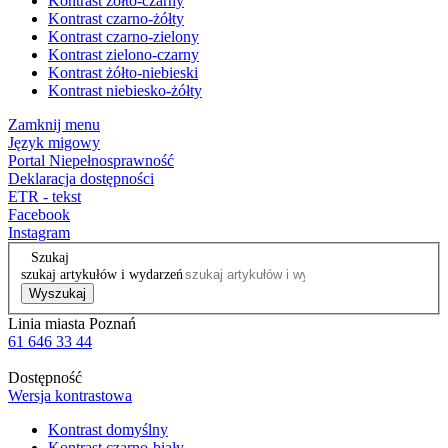
Kontrast żółto-czarny
Kontrast czarno-żółty
Kontrast czarno-zielony
Kontrast zielono-czarny
Kontrast żółto-niebieski
Kontrast niebiesko-żółty
Zamknij menu
Język migowy
Portal Niepełnosprawność
Deklaracja dostępności
ETR - tekst
Facebook
Instagram
Szukaj
szukaj artykułów i wydarzeń
Wyszukaj
Linia miasta Poznań
61 646 33 44
Dostępność
Wersja kontrastowa
Kontrast domyślny
Kontrast czarno-biały