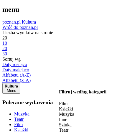
menu
poznan.pl
Kultura
Wróć do poznan.pl
Liczba wyników na stronie
20
10
20
30
Sortuj wg
Daty rosnąco
Daty malejąco
Alfabetu (A-Z)
Alfabetu (Z-A)
Kultura
Menu
Filtruj według kategorii
Polecane wydarzenia
Film
Książki
Muzyka
Muzyka
Teatr
Inne
Film
Sztuka
Książki
Teatr